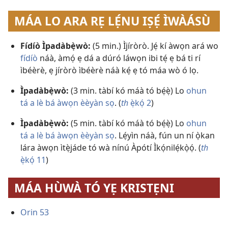
MÁA LO ARA RẸ LẸ́NU IṢẸ́ ÌWÀÁSÙ
Fídíò Ìpadàbẹ̀wò:
(5 min.) Ìjíròrò. Jẹ́ kí àwọn ará wo
fídíò
náà, àmọ́ ẹ dá a dúró láwọn ibi tẹ́ ẹ bá ti rí
ìbéèrè, ẹ jíròrò ìbéèrè náà kẹ́ ẹ tó máa wò ó lọ.
Ìpadàbẹ̀wò:
(3 min. tàbí kó máà tó bẹ́ẹ̀) Lo
ohun
tá a lè bá àwọn èèyàn sọ
. (
th
ẹ̀kọ́ 2
)
Ìpadàbẹ̀wò:
(5 min. tàbí kó máà tó bẹ́ẹ̀) Lo
ohun
tá a lè bá àwọn èèyàn sọ
. Lẹ́yìn náà, fún un ní ọ̀kan
lára àwọn ìtẹ̀jáde tó wà nínú Àpótí Ìkọ́nilẹ́kọ̀ọ́. (
th
ẹ̀kọ́ 11
)
MÁA HÙWÀ TÓ YẸ KRISTẸNI
Orin 53