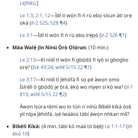
Léfítíkù
.
]
Le 1:3;
2:​1,
12
​—Ìdí tí wọ́n fi ń rú ẹbọ sísun àti ọrẹ
ọkà (
it
-2 525;
528 ¶4
)
Le 3:1
​—Ìdí tí wọ́n fi ń rú ẹbọ ìrẹ́pọ̀ (
it
-2 526 ¶1
)
Máa Walẹ̀ Jìn Nínú Ọ̀rọ̀ Ọlọ́run:
(10 min.)
Le 2:13
​—Kí nìdí tí wọ́n fi gbọ́dọ̀ fi iyọ̀ sí gbogbo
ọrẹ? (
Isk 43:24
;
w04
5/15 22 ¶1
)
Le 3:17
​—Kí nìdí tí Jèhófà fi sọ pé àwọn ọmọ
Ísírẹ́lì ò gbọ́dọ̀ jẹ ọ̀rá, ẹ̀kọ́ wo nìyẹn sì kọ́ wa? (
it
-1
813;
w04
5/15 22 ¶2
)
Àwọn ìṣúra tẹ̀mí wo lo tún rí nínú Bíbélì kíkà ọ̀sẹ̀
yìí nípa Jèhófà, iṣẹ́ ìwàásù tàbí àwọn nǹkan míì?
Bíbélì Kíkà:
(4 min. tàbí kó máà tó bẹ́ẹ̀)
Le 1:​1-17
(
th
ẹ̀kọ́ 10
)