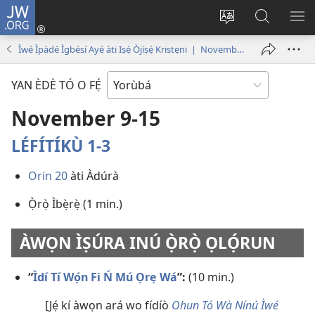
JW.ORG
Wọlé
(opens
Yí
Wa
GB
new
èdè
JW.ORG
YÍ
Ìwé Ìpàdé Ìgbésí Ayé àti Iṣẹ́ Òjíṣẹ́ Kristẹni | November 2020
window)
ìkànnì
JÁ
pa
YAN ÈDÈ TÓ O FẸ́
dà
November 9-15
LÉFÍTÍKÙ 1-3
Orin 20
àti Àdúrà
Ọ̀rọ̀ Ìbẹ̀rẹ̀ (1 min.)
ÀWỌN ÌṢÚRA INÚ Ọ̀RỌ̀ ỌLỌ́RUN
“
Ìdí Tí Wọ́n Fi Ń Mú Ọrẹ Wá
”:
(10 min.)
[Jẹ́ kí àwọn ará wo fídíò
Ohun Tó Wà Nínú Ìwé