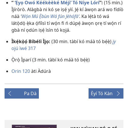
“
‘Ẹyọ Owó Kéékèèké Méjì’ Tó Níye Lórí
”:
(15 min.)
Ìjíròrò. Alàgbà ni kó ṣe iṣẹ́ yìí. Jẹ́ kí àwọn ará wo fídíò
náà
‘Wọ́n Mú Ẹ̀bùn Wá fún Jèhófà’
. Ka lẹ́tà tó wá
látọ̀dọ̀ ẹ̀ka ọ́fíìsì tí wọ́n fi ń dúpẹ́ àwọn ọrẹ tí wọ́n rí
gbà ní ọdún iṣẹ́ ìsìn tó kọjá.
Ìkẹ́kọ̀ọ́ Bíbélì Ìjọ:
(30 min. tàbí kó máà tó bẹ́ẹ̀)
jy
ojú ìwé 317
Ọ̀rọ̀ Ìparí (3 min. tàbí kó máà tó bẹ́ẹ̀)
Orin 120
àti Àdúrà
Pa Dà
Èyí Tó Kàn