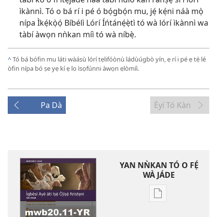
ìkànnì. Tó o bá rí i pé ó bọ́gbọ́n mu, jẹ́ kẹ́ni náà mọ̀
nípa
Ìkẹ́kọ̀ọ́ Bíbélì Lórí Íńtánẹ́ẹ̀tì
tó wà lórí ìkànnì wa
tàbí àwọn nǹkan míì tó wà níbẹ̀.
^
Tó bá bófin mu láti wàásù lórí tẹlifóònù ládùúgbò yín, ẹ rí i pé ẹ tẹ̀ lé
òfin nípa bó ṣe yẹ kí ẹ lo ìsọfúnni àwọn ẹlòmíì.
Pa Dà
Èyí Tó Kàn
YAN NǸKAN TÓ O FẸ́
WÀ JÁDE
Bó
o