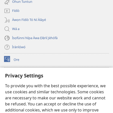
Ohun Tuntun
window)
Fídíò
Àwọn Fídíò Tó Ní Àlàyé
Wá a
Ìsọfúnni Nípa Àwa Ẹlẹ́rìí Jèhófà
Ìrànlọ́wọ́
Ọrẹ
(opens
new
window)
ÀKÁ ÌWÉ ORÍ ÍŃTÁNẸ́Ẹ̀TÌ TI Watchtower™
Privacy Settings
(opens
new
®
JW Hub
To provide you with the best possible experience, we
window)
(opens
use cookies and similar technologies. Some cookies
new
®
JW Library
window)
are necessary to make our website work and cannot
be refused. You can accept or decline the use of
®
Watchtower Library
additional cookies, which we use only to improve