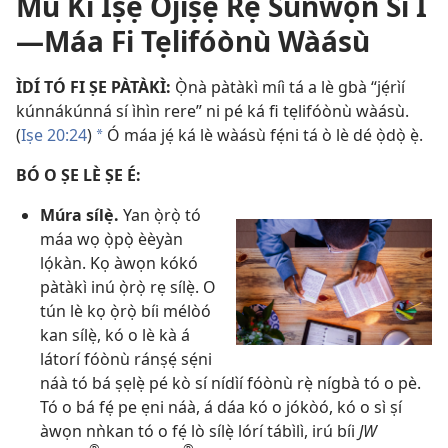
Mú Kí Iṣẹ́ Òjíṣẹ́ Rẹ Sunwọ̀n Sí I
—Máa Fi Tẹlifóònù Wàásù
ÌDÍ TÓ FI ṢE PÀTÀKÌ:
Ọ̀nà pàtàkì míì tá a lè gbà “jẹ́rìí
kúnnákúnná sí ìhìn rere” ni pé ká fi tẹlifóònù wàásù.
(
Iṣe 20:24
)
Ó máa jẹ́ ká lè wàásù fẹ́ni tá ò lè dé ọ̀dọ̀ ẹ̀.
*
BÓ O ṢE LÈ ṢE É:
Múra sílẹ̀.
Yan ọ̀rọ̀ tó
máa wọ ọ̀pọ̀ èèyàn
lọ́kàn. Kọ àwọn kókó
pàtàkì inú ọ̀rọ̀ rẹ sílẹ̀. O
tún lè kọ ọ̀rọ̀ bíi mélòó
kan sílẹ̀, kó o lè kà á
látorí fóònù ránṣẹ́ sẹ́ni
náà tó bá ṣẹlẹ̀ pé kò sí nídìí fóònù rẹ̀ nígbà tó o pè.
Tó o bá fẹ́ pe ẹni náà, á dáa kó o jókòó, kó o sì ṣí
àwọn nǹkan tó o fẹ́ lò sílẹ̀ lórí tábìlì, irú bíi
JW