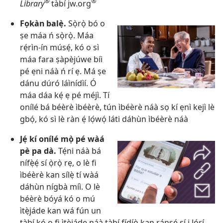
®
®
Library
tàbí jw.org
Fọkàn balẹ̀.
Sọ̀rọ̀ bó o
ṣe máa ń sọ̀rọ̀. Máa
rẹ́rìn-ín músẹ́, kó o sì
máa fara ṣàpèjúwe bíi
pé ẹni náà ń rí ẹ. Má ṣe
dánu dúró láìnídìí. Ó
máa dáa kẹ́ ẹ pé méjì. Tí
onílé bá béèrè ìbéèrè, tún ìbéèrè náà sọ kí ẹnì kejì lè
gbọ́, kó sì lè ràn ẹ́ lọ́wọ́ láti dáhùn ìbéèrè náà
Jẹ́ kí onílé mọ̀ pé wàá
pè pa dà.
Tẹ́ni náà bá
nífẹ̀ẹ́ sí ọ̀rọ̀ rẹ, o lè fi
ìbéèrè kan sílẹ̀ tí wàá
dáhùn nígbà míì. O lè
béèrè bóyá kó o mú
ìtẹ̀jáde kan wá fún un
tàbí kó o fi ìtẹ̀jáde náà tàbí fídíò kan ránṣẹ́ sí i lórí