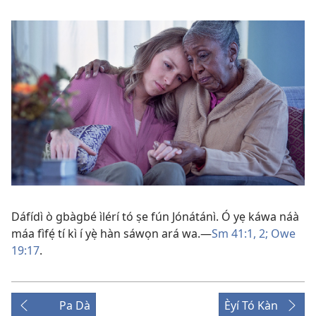
Dáfídì ò gbàgbé ìlérí tó ṣe fún Jónátánì. Ó yẹ káwa náà
máa fìfẹ́ tí kì í yẹ̀ hàn sáwọn ará wa.​—
Sm 41:1, 2;
Owe
19:17
.
Pa Dà
Èyí Tó Kàn