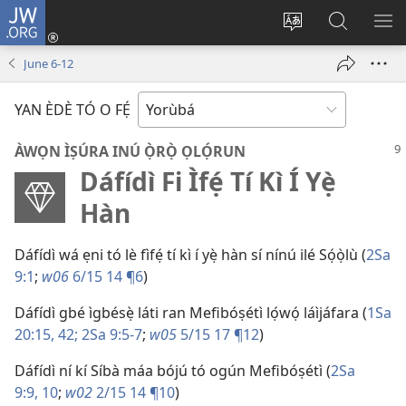
JW.ORG
Wọlé
(opens
Yí
Wa
GB
new
èdè
JW.ORG
YÍ
June 6-12
window)
ìkànnì
JÁ
pa
YAN ÈDÈ TÓ O FẸ́
dà
ÀWỌN ÌṢÚRA INÚ Ọ̀RỌ̀ ỌLỌ́RUN
Dáfídì Fi Ìfẹ́ Tí Kì Í Yẹ̀
Hàn
Dáfídì wá ẹni tó lè fìfẹ́ tí kì í yẹ̀ hàn sí nínú ilé Sọ́ọ̀lù (
2Sa
9:1
;
w06
6/15 14 ¶6
)
Dáfídì gbé ìgbésẹ̀ láti ran Mefibóṣétì lọ́wọ́ láìjáfara (
1Sa
20:15,
42;
2Sa 9:5-7
;
w05
5/15 17 ¶12
)
Dáfídì ní kí Síbà máa bójú tó ogún Mefibóṣétì (
2Sa
9:9, 10
;
w02
2/15 14 ¶10
)