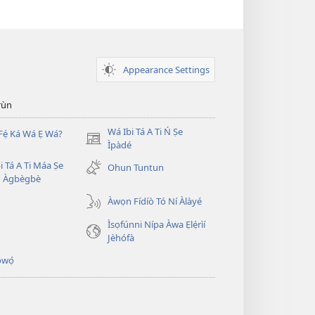
Appearance Settings
̣rùn
Wá Ibi Tá A Ti Ń Ṣe
Fẹ́ Ká Wá Ẹ Wá?
(opens
Ìpàdé
new
i Tá A Ti Máa Ṣe
Ohun Tuntun
window)
̣ Àgbègbè
Àwọn Fídíò Tó Ní Àlàyé
Ìsọfúnni Nípa Àwa Ẹlẹ́rìí
Jèhófà
̣wọ́