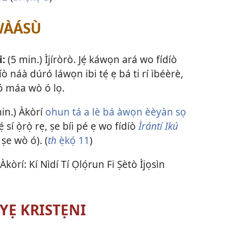
ÌWÀÁSÙ
i:
(5 min.) Ìjíròrò. Jẹ́ káwọn ará wo fídíò
díò náà dúró láwọn ibi tẹ́ ẹ bá ti rí ìbéèrè,
tó máa wò ó lọ.
in.) Àkòrí
ohun tá a lè bá àwọn èèyàn sọ
ẹ́ sí ọ̀rọ̀ rẹ, ṣe bíi pé ẹ wo fídíò
Ìrántí Ikú
 ṣe wò ó). (
th
ẹ̀kọ́ 11
)
Àkòrí: Kí Nìdí Tí Ọlọ́run Fi Ṣètò Ìjọsìn
YẸ KRISTẸNI