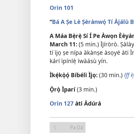
Orin 101
“
Bá A Ṣe Lè Ṣèrànwọ́ Tí Àjálù B
A Máa Bẹ̀rẹ̀ Sí Í Pe Àwọn Èèyàn
March 11:
(5 min.) Ìjíròrò. Ṣàl
tí ìjọ ṣe nípa àkànṣe àsọyé àti Ìrán
kárí ìpínlẹ̀ ìwàásù yín.
Ìkẹ́kọ̀ọ́ Bíbélì Ìjọ:
(30 min.)
lff
è
Ọ̀rọ̀ Ìparí
(3 min.)
Orin 127
àti Àdúrà
Pa Dà