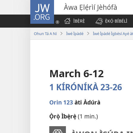
JW.ORG
Àwa Ẹlẹ́rìí Jèhófà
ÌBẸ̀RẸ̀
Ẹ̀KỌ́ BÍBÉLÌ
Ohun Tá A Ní
Ìwé Ìpàdé
Ìwé Ìpàdé Ìgbésí Ayé àt
March 6-12
1 KÍRÓNÍKÀ 23-26
Orin 123
àti Àdúrà
Ọ̀rọ̀ Ìbẹ̀rẹ̀
(1 min.)