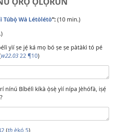
Ú Ọ̀RỌ̀ ỌLỌ́RUN
lì Túbọ̀ Wà Létòlétò
”:
(10 min.)
)
lì yìí ṣe jẹ́ ká mọ bó ṣe ṣe pàtàkì tó pé
(
w22.03
22 ¶10
)
 nínú Bíbélì kíkà ọ̀sẹ̀ yìí nípa Jèhófà, iṣẹ́
?
32
(
th
ẹ̀kọ́ 5
)