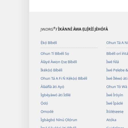
®
JW.ORG
/ ÌKÀNNÌ ÀWA ẸLẸ́RÌÍ JÈHÓFÀ
Ẹ̀kọ́ Bíbélì
Ohun Tá A N
Ohun Tí Bíbélì Sọ
Bíbélì orí íńtá
Àlàyé Àwọn Ẹsẹ Bíbélì
Ìwé Ńlá
Ìkẹ́kọ̀ọ́ Bíbélì
Ìwé Pẹlẹbẹ &
Ohun Tá A Fi Ń Kẹ́kọ̀ọ́ Bíbélì
Ìwé Ìléwọ́ àti
Àlàáfíà àti Ayọ̀
Ohun Tó Wà L
Ìgbéyàwó àti Ìdílé
Ìwé Ìròyìn
Ọ̀dọ́
Ìwé Ìpàdé
Ọmọdé
Ìtòlẹ́sẹẹsẹ
Ìgbàgbọ́ Nínú Ọlọ́run
Atọ́ka