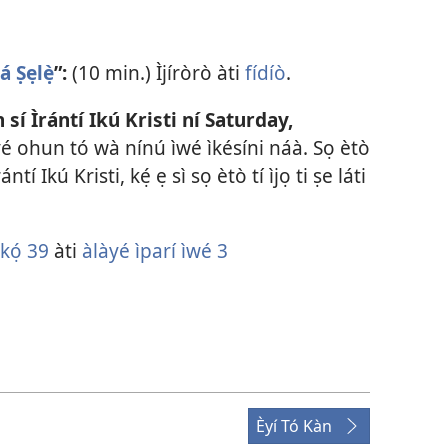
á Ṣẹlẹ̀
”:
(10 min.) Ìjíròrò àti
fídíò
.
 sí Ìrántí Ikú Kristi ní Saturday,
àyé ohun tó wà nínú ìwé ìkésíni náà. Sọ ètò
tí Ikú Kristi, kẹ́ ẹ sì sọ ètò tí ìjọ ti ṣe láti
̣kọ́ 39
àti
àlàyé ìparí ìwé 3
Èyí Tó Kàn