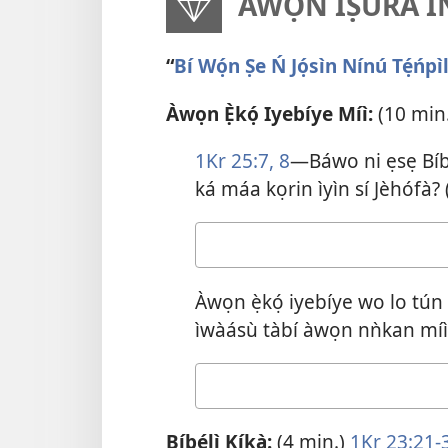
ÀWỌN ÌṢÚRA IN
“
Bí Wọ́n Ṣe Ń Jọ́sìn Nínú Tẹ́ńpì
Àwọn Ẹ̀kọ́ Iyebíye Míì:
(10 min.
1Kr 25:7, 8
​—Báwo ni ẹsẹ Bíbé
ká máa kọrin ìyìn sí Jèhófà? 
Ìdáhùn
rẹ
Àwọn ẹ̀kọ́ iyebíye wo lo tún rí
ìwàásù tàbí àwọn nǹkan míì
Ìdáhùn
rẹ
Bíbélì Kíkà:
(4 min.)
1Kr 23:21-