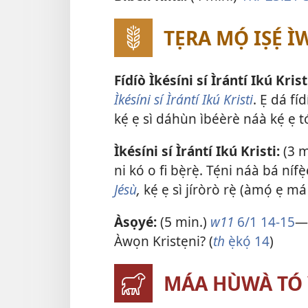
TẸRA MỌ́ IṢẸ́ 
Fídíò Ìkésíni sí Ìrántí Ikú Krist
Ìkésíni sí Ìrántí Ikú Kristi
. Ẹ dá fí
kẹ́ ẹ sì dáhùn ìbéèrè náà kẹ́ ẹ 
Ìkésíni sí Ìrántí Ikú Kristi:
(3 m
ni kó o fi bẹ̀rẹ̀. Tẹ́ni náà bá nífẹ̀
Jésù
,
kẹ́ ẹ sì jíròrò rẹ̀ (àmọ́ ẹ má
Àsọyé:
(5 min.)
w11
6/1 14-15
​—
Àwọn Kristẹni? (
th
ẹ̀kọ́ 14
)
MÁA HÙWÀ TÓ 