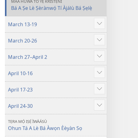
MÁA HÙWÀ TÓ YẸ KRISTẸNI
ÒJÍṢẸ́
Bá A Ṣe Lè Ṣèrànwọ́ Tí Àjálù Bá Ṣẹlẹ̀
ÀWA
KRISTẸNI
March 13-19
March–
Fi
April
èyí
March 20-26
2023
tó
Fi
pọ̀
èyí
hàn
March 27–April 2
tó
Fi
pọ̀
èyí
hàn
April 10-16
tó
Fi
pọ̀
èyí
hàn
April 17-23
tó
Fi
pọ̀
èyí
hàn
April 24-30
tó
Fi
pọ̀
èyí
hàn
TẸRA MỌ́ IṢẸ́ ÌWÀÁSÙ
tó
Ohun Tá A Lè Bá Àwọn Èèyàn Sọ
pọ̀