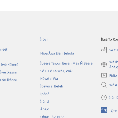
í
Ìròyìn
Ìlujá Tó Ro
nẹ́ẹ̀tì
Ṣé O 
Nípa Àwa Ẹlẹ́rìí Jèhófà
Wá Ib
Ìbéèrè Táwọn Èèyàn Máa Ń Béèrè
 Ìwé Kékeré
(opens
Àpéjo
Ṣé O Fẹ́ Ká Wá Ẹ Wá?
new
 Ìwé Ìkésíni
Fídíò
window)
Kọ̀wé sí Wa
órí Ìkànnì
Wá a
Ìbẹ̀wò sí Bẹ́tẹ́lì
Ìpàdé
Ìrànló
Ìrántí
Àpéjọ
Ọrẹ
(opens
Ohun Tá À Ń Ṣe
new