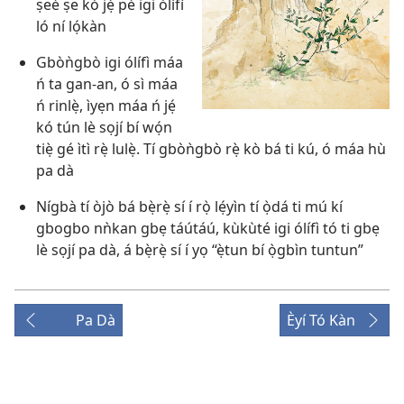
ṣeé ṣe kó jẹ́ pé igi ólífì
ló ní lọ́kàn
Gbòǹgbò igi ólífì máa
ń ta gan-an, ó sì máa
ń rinlẹ̀, ìyẹn máa ń jẹ́
kó tún lè sọjí bí wọ́n
tiẹ̀ gé ìtì rẹ̀ lulẹ̀. Tí gbòǹgbò rẹ̀ kò bá ti kú, ó máa hù
pa dà
Nígbà tí òjò bá bẹ̀rẹ̀ sí í rọ̀ lẹ́yìn tí ọ̀dá ti mú kí
gbogbo nǹkan gbẹ táútáú, kùkùté igi ólífì tó ti gbẹ
lè sọjí pa dà, á bẹ̀rẹ̀ sí í yọ “ẹ̀tun bí ọ̀gbìn tuntun”
Pa Dà
Èyí Tó Kàn