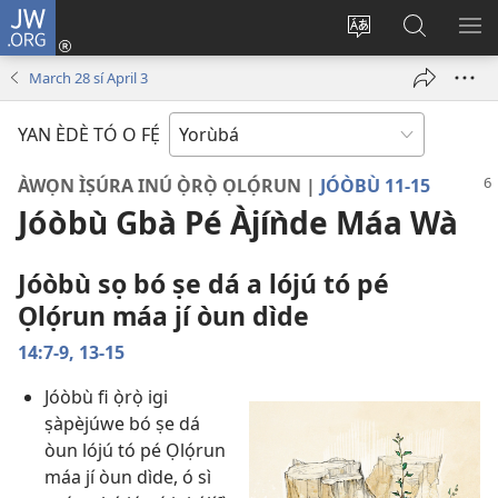
JW.ORG
Wọlé
(opens
Yí
Wa
GB
new
èdè
JW.ORG
YÍ
March 28 sí April 3
window)
ìkànnì
JÁ
pa
YAN ÈDÈ TÓ O FẸ́
dà
ÀWỌN ÌṢÚRA INÚ Ọ̀RỌ̀ ỌLỌ́RUN |
JÓÒBÙ 11-15
Jóòbù Gbà Pé Àjíǹde Máa Wà
Jóòbù sọ bó ṣe dá a lójú tó pé
Ọlọ́run máa jí òun dìde
14:7-9,
13-15
Jóòbù fi ọ̀rọ̀ igi
ṣàpèjúwe bó ṣe dá
òun lójú tó pé Ọlọ́run
máa jí òun dìde, ó sì