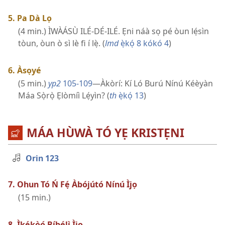
5. Pa Dà Lọ
(4 min.) ÌWÀÁSÙ ILÉ-DÉ-ILÉ. Ẹni náà sọ pé òun lẹ́sìn
tòun, òun ò sì lè fi í lẹ̀. (
lmd
ẹ̀kọ́ 8 kókó 4
)
6. Àsọyé
(5 min.)
yp2
105-109
—Àkòrí: Kí Ló Burú Nínú Kéèyàn
Máa Sọ̀rọ̀ Ẹlòmíì Lẹ́yìn? (
th
ẹ̀kọ́ 13
)
MÁA HÙWÀ TÓ YẸ KRISTẸNI
Orin 123
7. Ohun Tó Ń Fẹ́ Àbójútó Nínú Ìjọ
(15 min.)
8. Ìkẹ́kọ̀ọ́ Bíbélì Ìjọ