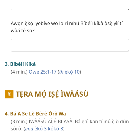
Ìdáhùn
rẹ
Àwọn ẹ̀kọ́ iyebíye wo lo rí nínú Bíbélì kíkà ọ̀sẹ̀ yìí tí
wàá fẹ́ sọ?
Ìdáhùn
rẹ
3. Bíbélì Kíkà
(4 min.)
Owe 25:1-17
(
th
ẹ̀kọ́ 10
)
TẸRA MỌ́ IṢẸ́ ÌWÀÁSÙ
4. Bá A Ṣe Lè Bẹ̀rẹ̀ Ọ̀rọ̀ Wa
(3 min.) ÌWÀÁSÙ ÀÌJẸ́-BÍ-ÀṢÀ. Bá ẹnì kan tí inú ẹ̀ ò dùn
sọ̀rọ̀. (
lmd
ẹ̀kọ́ 3 kókó 3
)