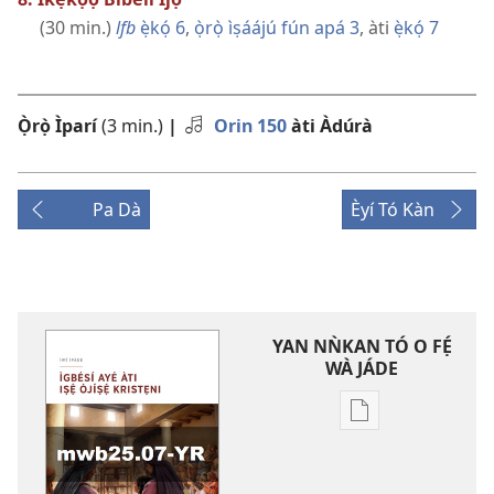
(30 min.)
lfb
ẹ̀kọ́ 6
,
ọ̀rọ̀ ìṣáájú fún apá 3
, àti
ẹ̀kọ́ 7
Ọ̀rọ̀ Ìparí
(3 min.)
|
Orin 150
àti Àdúrà
Pa Dà
Èyí Tó Kàn
YAN NǸKAN TÓ O FẸ́
WÀ JÁDE
Bó
o
ṣe