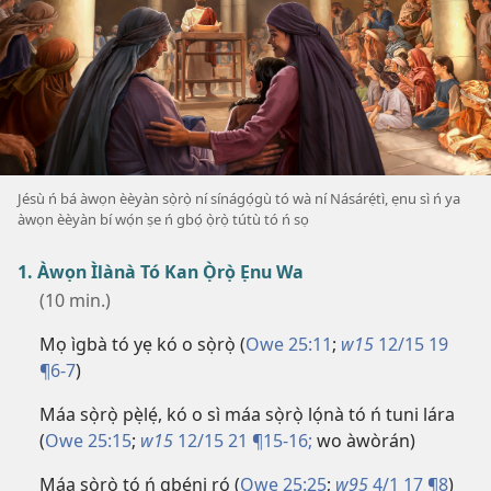
Jésù ń bá àwọn èèyàn sọ̀rọ̀ ní sínágọ́gù tó wà ní Násárẹ́tì, ẹnu sì ń ya
àwọn èèyàn bí wọ́n ṣe ń gbọ́ ọ̀rọ̀ tútù tó ń sọ
1. Àwọn Ìlànà Tó Kan Ọ̀rọ̀ Ẹnu Wa
(10 min.)
Mọ ìgbà tó yẹ kó o sọ̀rọ̀ (
Owe 25:11
;
w15
12/15 19
¶6-7
)
Máa sọ̀rọ̀ pẹ̀lẹ́, kó o sì máa sọ̀rọ̀ lọ́nà tó ń tuni lára
(
Owe 25:15
;
w15
12/15 21 ¶15-16;
wo àwòrán)
Máa sọ̀rọ̀ tó ń gbéni ró (
Owe 25:25
;
w95
4/1 17 ¶8
)