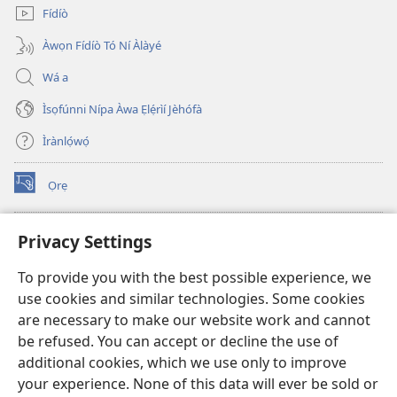
Fídíò
Àwọn Fídíò Tó Ní Àlàyé
Wá a
Ìsọfúnni Nípa Àwa Ẹlẹ́rìí Jèhófà
Ìrànlọ́wọ́
Ọrẹ
(opens
new
window)
ÀKÁ ÌWÉ ORÍ ÍŃTÁNẸ́Ẹ̀TÌ TI Watchtower™
Privacy Settings
(opens
new
®
JW Hub
To provide you with the best possible experience, we
window)
(opens
use cookies and similar technologies. Some cookies
new
®
JW Library
window)
are necessary to make our website work and cannot
be refused. You can accept or decline the use of
®
Watchtower Library
additional cookies, which we use only to improve
your experience. None of this data will ever be sold or