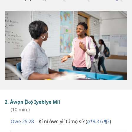
2. Àwọn Ẹ̀kọ́ Iyebíye Míì
(10 min.)
Owe 25:28
—Kí ni òwe yìí túmọ̀ sí? (
g19.3
6 ¶3
)