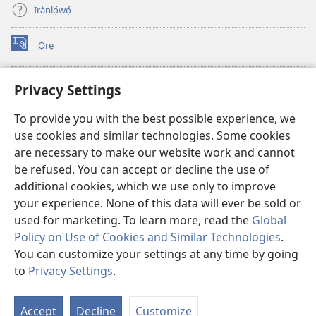
Ìrànlọ́wọ́
Ọrẹ
(opens
new
window)
ÀKÁ ÌWÉ ORÍ ÍŃTÁNẸ́Ẹ̀TÌ TI Watchtower™
Privacy Settings
(opens
new
®
JW Hub
To provide you with the best possible experience, we
window)
(opens
use cookies and similar technologies. Some cookies
new
®
JW Library
window)
are necessary to make our website work and cannot
be refused. You can accept or decline the use of
®
Watchtower Library
additional cookies, which we use only to improve
your experience. None of this data will ever be sold or
used for marketing. To learn more, read the
Global
Policy on Use of Cookies and Similar Technologies
.
Copyright
© 2026 Watch Tower Bible and Tract Society of Pennsylvania.
You can customize your settings at any time by going
ÀDÉHÙN LÍLO ÌKÀNNÌ
|
ÒFIN PÍPA ÌSỌFÚNNI MỌ́
|
PRIVACY
to
Privacy Settings
.
Fi
SETTINGS
O
Accept
Decline
Customize
Tó