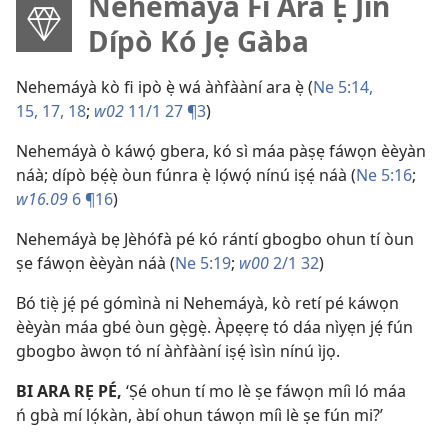
Nehemáyà Fi Ara Ẹ̀ Jìn
Dípò Kó Jẹ Gàba
Nehemáyà kò fi ipò ẹ̀ wá àǹfààní ara ẹ̀ (
Ne 5:14,
15,
17, 18
;
w02
11/1 27 ¶3
)
Nehemáyà ò káwọ́ gbera, kó sì máa pàṣẹ fáwọn èèyàn
náà; dípò bẹ́ẹ̀ òun fúnra ẹ̀ lọ́wọ́ nínú iṣẹ́ náà (
Ne 5:16
;
w16.09
6 ¶16
)
Nehemáyà bẹ Jèhófà pé kó rántí gbogbo ohun tí òun
ṣe fáwọn èèyàn náà (
Ne 5:19
;
w00
2/1 32
)
Bó tiẹ̀ jẹ́ pé gómìnà ni Nehemáyà, kò retí pé káwọn
èèyàn máa gbé òun gẹ̀gẹ̀. Àpẹẹrẹ tó dáa nìyẹn jẹ́ fún
gbogbo àwọn tó ní àǹfààní iṣẹ́ ìsìn nínú ìjọ.
BI ARA RẸ PÉ,
‘Ṣé ohun tí mo lè ṣe fáwọn míì ló máa
ń gbà mí lọ́kàn, àbí ohun táwọn míì lè ṣe fún mi?’