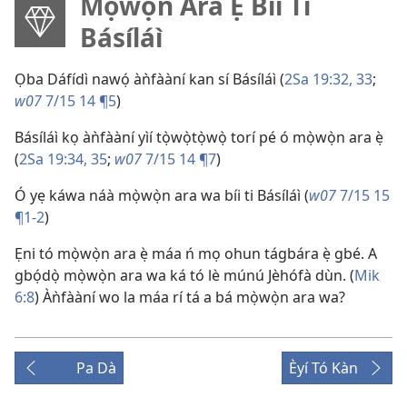
Mọ̀wọ̀n Ara Ẹ Bíi Ti
Básíláì
Ọba Dáfídì nawọ́ àǹfààní kan sí Básíláì (
2Sa 19:32, 33
;
w07
7/15 14 ¶5
)
Básíláì kọ àǹfààní yìí tọ̀wọ̀tọ̀wọ̀ torí pé ó mọ̀wọ̀n ara ẹ̀
(
2Sa 19:34, 35
;
w07
7/15 14 ¶7
)
Ó yẹ káwa náà mọ̀wọ̀n ara wa bíi ti Básíláì (
w07
7/15 15
¶1-2
)
Ẹni tó mọ̀wọ̀n ara ẹ̀ máa ń mọ ohun tágbára ẹ̀ gbé. A
gbọ́dọ̀ mọ̀wọ̀n ara wa ká tó lè múnú Jèhófà dùn. (
Mik
6:8
) Àǹfààní wo la máa rí tá a bá mọ̀wọ̀n ara wa?
Pa Dà
Èyí Tó Kàn