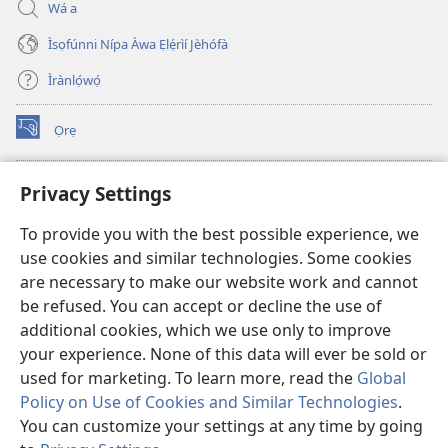
Wá a
Ìsọfúnni Nípa Àwa Ẹlẹ́rìí Jèhófà
Ìrànlọ́wọ́
Ọrẹ
(opens
new
window)
ÀKÁ ÌWÉ ORÍ ÍŃTÁNẸ́Ẹ̀TÌ TI Watchtower™
Privacy Settings
(opens
new
®
JW Hub
To provide you with the best possible experience, we
window)
(opens
use cookies and similar technologies. Some cookies
new
®
JW Library
window)
are necessary to make our website work and cannot
be refused. You can accept or decline the use of
®
Watchtower Library
additional cookies, which we use only to improve
your experience. None of this data will ever be sold or
used for marketing. To learn more, read the
Global
Policy on Use of Cookies and Similar Technologies
.
Copyright
© 2026 Watch Tower Bible and Tract Society of Pennsylvania.
You can customize your settings at any time by going
ÀDÉHÙN LÍLO ÌKÀNNÌ
|
ÒFIN PÍPA ÌSỌFÚNNI MỌ́
|
PRIVACY