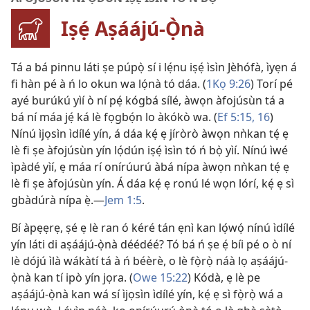
Iṣẹ́ Aṣáájú-Ọ̀nà
Tá a bá pinnu láti ṣe púpọ̀ sí i lẹ́nu iṣẹ́ ìsìn Jèhófà, ìyẹn á
fi hàn pé à ń lo okun wa lọ́nà tó dáa. (
1Kọ 9:26
) Torí pé
ayé burúkú yìí ò ní pẹ́ kógbá sílé, àwọn àfojúsùn tá a
bá ní máa jẹ́ ká lè fọgbọ́n lo àkókò wa. (
Ef 5:15, 16
)
Nínú ìjọsìn ìdílé yín, á dáa kẹ́ ẹ jíròrò àwọn nǹkan tẹ́ ẹ
lè fi ṣe àfojúsùn yín lọ́dún iṣẹ́ ìsìn tó ń bọ̀ yìí. Nínú ìwé
ìpàdé yìí, ẹ máa rí onírúurú àbá nípa àwọn nǹkan tẹ́ ẹ
lè fi ṣe àfojúsùn yín. Á dáa kẹ́ ẹ ronú lé wọn lórí, kẹ́ ẹ sì
gbàdúrà nípa ẹ̀.​—
Jem 1:5
.
Bí àpẹẹrẹ, ṣé ẹ lè ran ó kéré tán ẹnì kan lọ́wọ́ nínú ìdílé
yín láti di aṣáájú-ọ̀nà déédéé? Tó bá ń ṣe ẹ́ bíi pé o ò ní
lè dójú ìlà wákàtí tá à ń béèrè, o lè fọ̀rọ̀ náà lọ aṣáájú-
ọ̀nà kan tí ipò yín jọra. (
Owe 15:22
) Kódà, ẹ lè pe
aṣáájú-ọ̀nà kan wá sí ìjọsìn ìdílé yín, kẹ́ ẹ sì fọ̀rọ̀ wá a