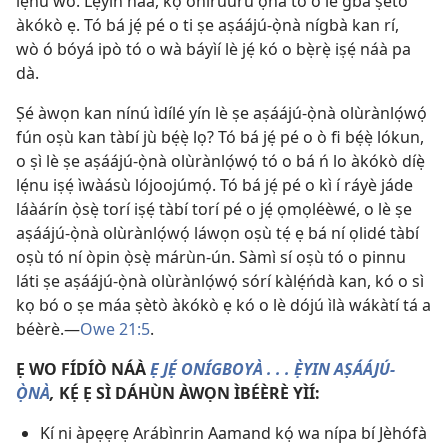
lẹ́nu wò. Lẹ́yìn náà, kọ onírúurú ọ̀nà tó o lè gbà ṣètò
àkókò ẹ. Tó bá jẹ́ pé o ti ṣe aṣáájú-ọ̀nà nígbà kan rí,
wò ó bóyá ipò tó o wà báyìí lè jẹ́ kó o bẹ̀rẹ̀ iṣẹ́ náà pa
dà.
Ṣé àwọn kan nínú ìdílé yín lè ṣe aṣáájú-ọ̀nà olùrànlọ́wọ́
fún oṣù kan tàbí jù bẹ́ẹ̀ lọ? Tó bá jẹ́ pé o ò fi bẹ́ẹ̀ lókun,
o ṣì lè ṣe aṣáájú-ọ̀nà olùrànlọ́wọ́ tó o bá ń lo àkókò díẹ̀
lẹ́nu iṣẹ́ ìwàásù lójoojúmọ́. Tó bá jẹ́ pé o kì í ráyè jáde
láàárín ọ̀sẹ̀ torí iṣẹ́ tàbí torí pé o jẹ́ ọmọléèwé, o lè ṣe
aṣáájú-ọ̀nà olùrànlọ́wọ́ láwọn oṣù tẹ́ ẹ bá ní ọlidé tàbí
oṣù tó ní òpin ọ̀sẹ̀ márùn-ún. Sàmì sí oṣù tó o pinnu
láti ṣe aṣáájú-ọ̀nà olùrànlọ́wọ́ sórí kàlẹ́ńdà kan, kó o sì
kọ bó o ṣe máa ṣètò àkókò ẹ kó o lè dójú ìlà wákàtí tá a
béèrè.​—
Owe 21:5
.
Ẹ WO FÍDÍÒ NÁÀ
Ẹ JẸ́ ONÍGBOYÀ . . . Ẹ̀YIN AṢÁÁJÚ-
Ọ̀NÀ
,
KẸ́ Ẹ SÌ DÁHÙN ÀWỌN ÌBÉÈRÈ YÌÍ:
Kí ni àpẹẹrẹ Arábìnrin Aamand kọ́ wa nípa bí Jèhófà