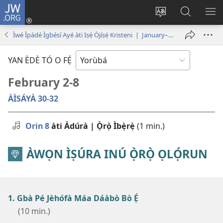
JW.ORG
Wọlé
(opens
Yí
Wa
GB
new
èdè
JW.ORG
YÍ
Ìwé Ìpàdé Ìgbésí Ayé àti Iṣẹ́ Òjíṣẹ́ Kristẹni | January–February 2026
window)
ìkànnì
JÁ
pa
YAN ÈDÈ TÓ O FẸ́
dà
February 2-8
ÀÌSÁYÀ 30-32
Orin 8
àti Àdúrà | Ọ̀rọ̀ Ìbẹ̀rẹ̀
(1 min.)
ÀWỌN ÌṢÚRA INÚ Ọ̀RỌ̀ ỌLỌ́RUN
1. Gbà Pé Jèhófà Máa Dáàbò Bò Ẹ́
(10 min.)