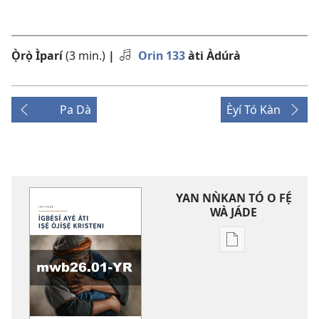
Ọ̀rọ̀ Ìparí
(3 min.)
|
Orin 133
àti Àdúrà
Pa Dà
Èyí Tó Kàn
YAN NǸKAN TÓ O FẸ́
WÀ JÁDE
Bó
o
ṣe
fẹ́
wa