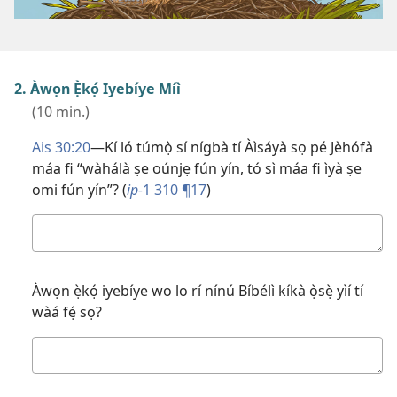
2. Àwọn Ẹ̀kọ́ Iyebíye Míì
(10 min.)
Ais 30:20
—Kí ló túmọ̀ sí nígbà tí Àìsáyà sọ pé Jèhófà
máa fi “wàhálà ṣe oúnjẹ fún yín, tó sì máa fi ìyà ṣe
omi fún yín”? (
ip-
1 310 ¶17
)
Ìdáhùn
Àwọn ẹ̀kọ́ iyebíye wo lo rí nínú Bíbélì kíkà ọ̀sẹ̀ yìí tí
wàá fẹ́ sọ?
Ìdáhùn