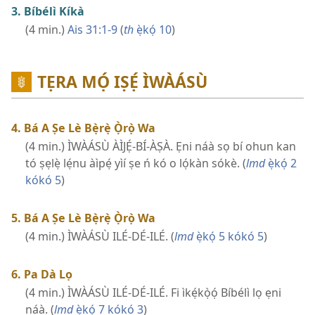
3. Bíbélì Kíkà
(4 min.)
Ais 31:1-9
(
th
ẹ̀kọ́ 10
)
TẸRA MỌ́ IṢẸ́ ÌWÀÁSÙ
4. Bá A Ṣe Lè Bẹ̀rẹ̀ Ọ̀rọ̀ Wa
(4 min.) ÌWÀÁSÙ ÀÌJẸ́-BÍ-ÀṢÀ. Ẹni náà sọ bí ohun kan
tó ṣẹlẹ̀ lẹ́nu àìpẹ́ yìí ṣe ń kó o lọ́kàn sókè. (
lmd
ẹ̀kọ́ 2
kókó 5
)
5. Bá A Ṣe Lè Bẹ̀rẹ̀ Ọ̀rọ̀ Wa
(4 min.) ÌWÀÁSÙ ILÉ-DÉ-ILÉ. (
lmd
ẹ̀kọ́ 5 kókó 5
)
6. Pa Dà Lọ
(4 min.) ÌWÀÁSÙ ILÉ-DÉ-ILÉ. Fi ìkẹ́kọ̀ọ́ Bíbélì lọ ẹni
náà. (
lmd
ẹ̀kọ́ 7 kókó 3
)