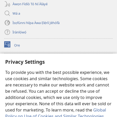
Àwọn Fídíò Tó Ní Àlàyé
Wá a
Ìsọfúnni Nípa Àwa Ẹlẹ́rìí Jèhófà
Ìrànlọ́wọ́
Ọrẹ
(opens
new
window)
ÀKÁ ÌWÉ ORÍ ÍŃTÁNẸ́Ẹ̀TÌ TI Watchtower™
Privacy Settings
(opens
new
®
JW Hub
To provide you with the best possible experience, we
window)
(opens
use cookies and similar technologies. Some cookies
new
®
JW Library
window)
are necessary to make our website work and cannot
be refused. You can accept or decline the use of
®
Watchtower Library
additional cookies, which we use only to improve
your experience. None of this data will ever be sold or
used for marketing. To learn more, read the
Global
Policy on Use of Cookies and Similar Technologies
.