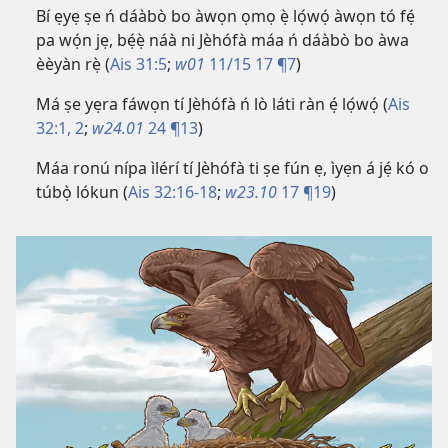
Bí ẹyẹ ṣe ń dáàbò bo àwọn ọmọ ẹ̀ lọ́wọ́ àwọn tó fẹ́
pa wọ́n jẹ, bẹ́ẹ̀ náà ni Jèhófà máa ń dáàbò bo àwa
èèyàn rẹ̀ (
Ais 31:5
;
w01
11/15 17 ¶7
)
Má ṣe yẹra fáwọn tí Jèhófà ń lò láti ràn ẹ́ lọ́wọ́ (
Ais
32:1, 2
;
w24.01
24 ¶13
)
Máa ronú nípa ìlérí tí Jèhófà ti ṣe fún ẹ, ìyẹn á jẹ́ kó o
túbọ̀ lókun (
Ais 32:16-18
;
w23.10
17 ¶19
)