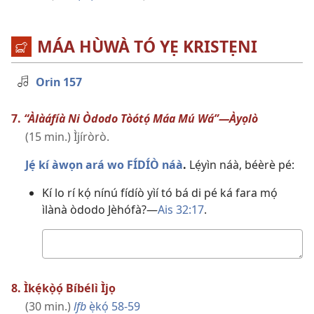
MÁA HÙWÀ TÓ YẸ KRISTẸNI
Orin 157
7.
“Àlàáfíà Ni Òdodo Tòótọ́ Máa Mú Wá”—Àyọlò
(15 min.) Ìjíròrò.
Jẹ́ kí àwọn ará wo FÍDÍÒ náà
.
Lẹ́yìn náà, béèrè pé:
Kí lo rí kọ́ nínú fídíò yìí tó bá di pé ká fara mọ́
ìlànà òdodo Jèhófà?—
Ais 32:17
.
Ìdáhùn
8. Ìkẹ́kọ̀ọ́ Bíbélì Ìjọ
(30 min.)
lfb
ẹ̀kọ́ 58-59