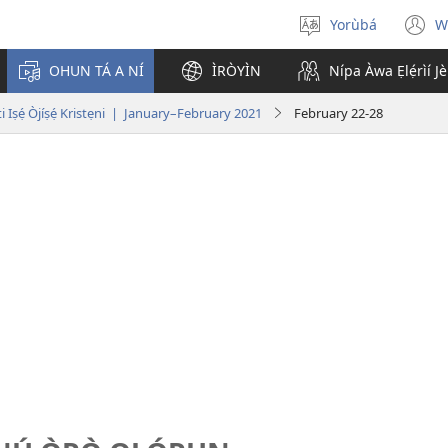
Yorùbá
W
Yan
(
èdè
n
OHUN TÁ A NÍ
ÌRÒYÌN
Nípa Àwa Ẹlẹ́rìí J
w
i Iṣẹ́ Òjíṣẹ́ Kristẹni | January–February 2021
February 22-28