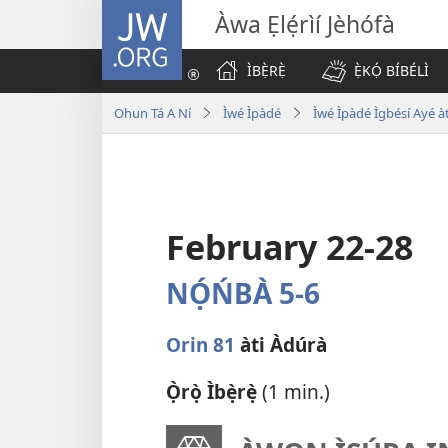
JW.ORG
Àwa Ẹlẹ́rìí Jèhófà
ÌBẸ̀RẸ̀
Ẹ̀KỌ́ BÍBÉLÌ
Ohun Tá A Ní
Ìwé Ìpàdé
Ìwé Ìpàdé Ìgbésí Ayé àt
February 22-28
NỌ́ŃBÀ 5-6
Orin 81
àti Àdúrà
Ọ̀rọ̀ Ìbẹ̀rẹ̀
(1 min.)