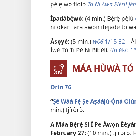
pé ẹ wo fídíò
Ta Ni Àwa Ẹlẹ́rìí Jè
Ìpadàbẹ̀wò:
(4 min.) Bẹ̀rẹ̀ pẹ̀lú
ní ọ̀kan lára àwọn ìtẹ̀jáde tó wà n
Àsọyé:
(5 min.)
w06
1/15 32
​—Àk
Ìwé Tó Ti Pẹ́ Ni Bíbélì. (
th
ẹ̀kọ́ 1
MÁA HÙWÀ TÓ 
Orin 76
“
Ṣé Wàá Fẹ́ Ṣe Aṣáájú-Ọ̀nà Olù
min.) Ìjíròrò.
A Máa Bẹ̀rẹ̀ Sí Í Pe Àwọn Èèyàn
February 27:
(10 min.) Ìjíròrò. 