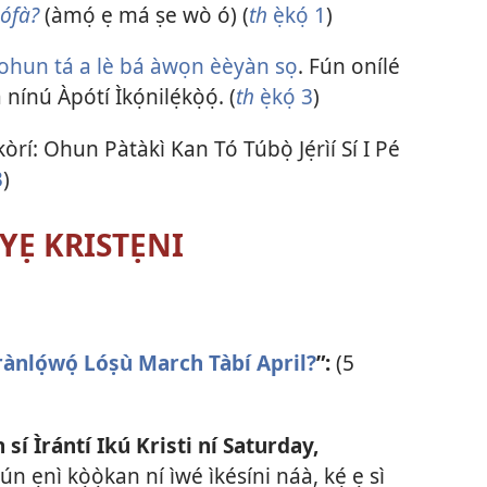
hófà?
(àmọ́ ẹ má ṣe wò ó) (
th
ẹ̀kọ́ 1
)
ohun tá a lè bá àwọn èèyàn sọ
. Fún onílé
ínú Àpótí Ìkọ́nilẹ́kọ̀ọ́. (
th
ẹ̀kọ́ 3
)
òrí: Ohun Pàtàkì Kan Tó Túbọ̀ Jẹ́rìí Sí I Pé
3
)
YẸ KRISTẸNI
rànlọ́wọ́ Lóṣù March Tàbí April?
”:
(5
 sí Ìrántí Ikú Kristi ní Saturday,
Fún ẹnì kọ̀ọ̀kan ní ìwé ìkésíni náà, kẹ́ ẹ sì