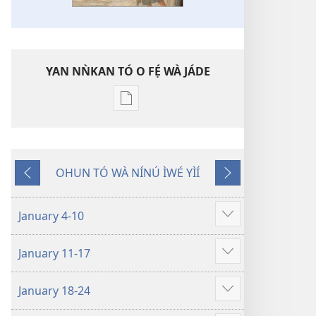
YAN NǸKAN TÓ O FẸ́ WÀ JÁDE
Bó
o
ṣe
fẹ́
OHUN TÓ WÀ NÍNÚ ÌWÉ YÌÍ
wa
Pa
Èyí
ìtẹ̀jáde
Dà
Tó
jáde
Kàn
January 4-10
Fi
ÌWÉ
èyí
ÌPÀDÉ
January 11-17
tó
ÌGBÉSÍ
Fi
pọ̀
AYÉ
èyí
hàn
January 18-24
ÀTI
tó
Fi
IṢẸ́
pọ̀
èyí