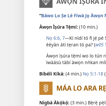
ÀWỌN ÌṢÚRA IN
“
Báwo Lo Ṣe Lè Fìwà Jọ Àwọn 
Àwọn Ìṣúra Tẹ̀mí:
(10 min.)
Nọ 6:6, 7
​—Kí nìdí tó fi jẹ́ p
èèyàn àti tẹran tó pa? (
w05
Àwọn ìṣúra tẹ̀mí wo lo tún rí n
ìwàásù tàbí àwọn nǹkan míì
Bíbélì Kíkà:
(4 min.)
Nọ 5:1-18
(
MÁA LO ARA RẸ 
Nígbà Àkọ́kọ́:
(3 min.) Bẹ̀rẹ̀ pẹ̀