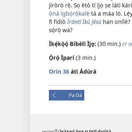
jíròrò rẹ̀. Sọ ètò tí ìjọ ṣe láti k
ọ̀nà ìgbọ́rọ̀kalẹ̀
tá a máa lò. Lẹ́
fi fídíò
Ìrántí Ikú Jésù
han onílé? B
sọ́rọ̀ wa?
Ìkẹ́kọ̀ọ́ Bíbélì Ìjọ:
(30 min.)
rr
o
Ọ̀rọ̀ Ìparí
(3 min.)
Orin 36
àti Àdúrà
Pa Dà
®
JW.ORG
/ ÌKÀNNÌ ÀWA ẸLẸ́RÌÍ JÈHÓFÀ