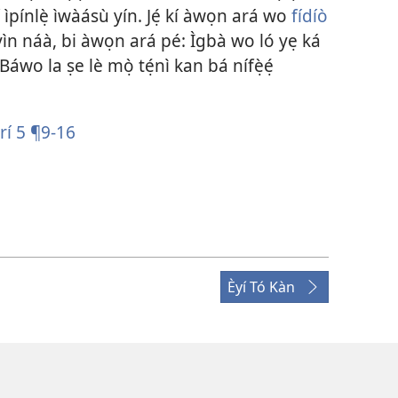
árí ìpínlẹ̀ ìwàásù yín. Jẹ́ kí àwọn ará wo
fídíò
yìn náà, bi àwọn ará pé: Ìgbà wo ló yẹ ká
áwo la ṣe lè mọ̀ tẹ́nì kan bá nífẹ̀ẹ́
rí 5 ¶9-16
Èyí Tó Kàn