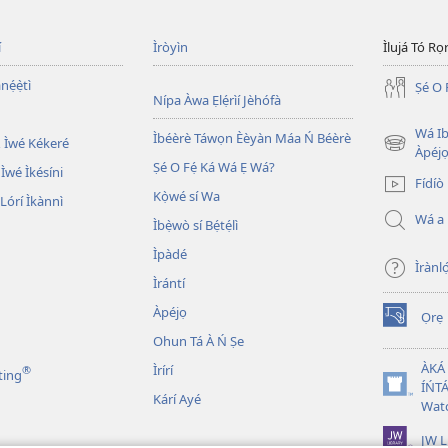
í
Ìròyìn
Ìlujá Tó Ro
nẹ́ẹ̀tì
Ṣé O 
Nípa Àwa Ẹlẹ́rìí Jèhófà
Wá Ib
Ìbéèrè Táwọn Èèyàn Máa Ń Béèrè
 Ìwé Kékeré
(opens
Àpéjo
Ṣé O Fẹ́ Ká Wá Ẹ Wá?
new
 Ìwé Ìkésíni
Fídíò
window)
Kọ̀wé sí Wa
órí Ìkànnì
Wá a
Ìbẹ̀wò sí Bẹ́tẹ́lì
Ìpàdé
Ìrànló
Ìrántí
Àpéjọ
Ọrẹ
(opens
Ohun Tá À Ń Ṣe
new
window)
ÀKÁ
Ìrírí
®
ting
ÍŃTÁ
(opens
Kárí Ayé
Wat
new
window)
JW L