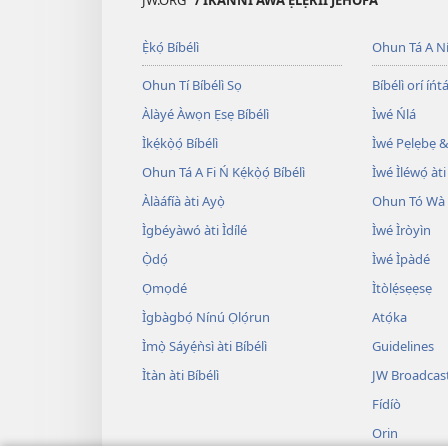
Ẹ̀kọ́ Bíbélì
Ohun Tá A N
Ohun Tí Bíbélì Sọ
Bíbélì orí íńtá
Àlàyé Àwọn Ẹsẹ Bíbélì
Ìwé Ńlá
Ìkẹ́kọ̀ọ́ Bíbélì
Ìwé Pẹlẹbẹ &
Ohun Tá A Fi Ń Kẹ́kọ̀ọ́ Bíbélì
Ìwé Ìléwọ́ àti
Àlàáfíà àti Ayọ̀
Ohun Tó Wà L
Ìgbéyàwó àti Ìdílé
Ìwé Ìròyìn
Ọ̀dọ́
Ìwé Ìpàdé
Ọmọdé
Ìtòlẹ́sẹẹsẹ
Ìgbàgbọ́ Nínú Ọlọ́run
Atọ́ka
Ìmọ̀ Sáyẹ́ǹsì àti Bíbélì
Guidelines
Ìtàn àti Bíbélì
JW Broadcas
Fídíò
Orin