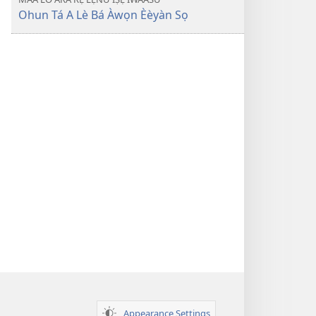
Ohun Tá A Lè Bá Àwọn Èèyàn Sọ
Appearance Settings