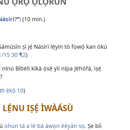
Ú Ọ̀RỌ̀ ỌLỌ́RUN
Násírì?
”:
(10 min.)
é Sámúsìn ṣì jẹ́ Násírì lẹ́yìn tó fọwọ́ kan òkú
1/15 30 ¶2
)
ínú Bíbélì kíkà ọ̀sẹ̀ yìí nípa Jèhófà, iṣẹ́
?
th
ẹ̀kọ́ 10
)
LẸ́NU IṢẸ́ ÌWÀÁSÙ
lú
ohun tá a lè bá àwọn èèyàn sọ
. Ṣe bíi