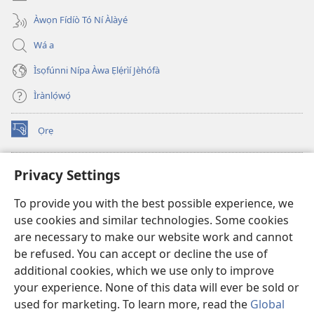
Àwọn Fídíò Tó Ní Àlàyé
Wá a
Ìsọfúnni Nípa Àwa Ẹlẹ́rìí Jèhófà
Ìrànlọ́wọ́
Ọrẹ
(opens
new
window)
ÀKÁ ÌWÉ ORÍ ÍŃTÁNẸ́Ẹ̀TÌ TI Watchtower™
Privacy Settings
(opens
new
®
JW Hub
To provide you with the best possible experience, we
window)
(opens
use cookies and similar technologies. Some cookies
new
®
JW Library
window)
are necessary to make our website work and cannot
be refused. You can accept or decline the use of
®
Watchtower Library
additional cookies, which we use only to improve
your experience. None of this data will ever be sold or
used for marketing. To learn more, read the
Global