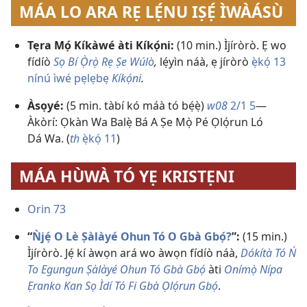
MÁA LO ARA RẸ LẸ́NU IṢẸ́ ÌWÀÁSÙ
Tẹra Mọ́ Kíkàwé àti Kíkọ́ni:
(10 min.) Ìjíròrò. Ẹ wo
fídíò
Sọ Bí Ọ̀rọ̀ Rẹ Ṣe Wúlò
,
lẹ́yìn náà, ẹ jíròrò
ẹ̀kọ́ 13
nínú ìwé pẹlẹbẹ
Kíkọ́ni
.
Àsọyé:
(5 min. tàbí kó máà tó bẹ́ẹ̀)
w08
2/1 5
​—
Àkòrí: Ọkàn Wa Balẹ̀ Bá A Ṣe Mọ̀ Pé Ọlọ́run Ló
Dá Wa. (
th
ẹ̀kọ́ 11
)
MÁA HÙWÀ TÓ YẸ KRISTẸNI
Orin 73
“
Ǹjẹ́ O Lè Ṣàlàyé Ohun Tó O Gbà Gbọ́?
”:
(15 min.)
Ìjíròrò. Jẹ́ kí àwọn ará wo àwọn fídíò náà,
Dókítà Tó Ń
To Egungun Ṣàlàyé Ohun Tó Gbà Gbọ́
àti
Onímọ̀ Nípa
Ẹranko Kan Sọ Ìdí Tó Fi Gbà Ọlọ́run Gbọ́
.