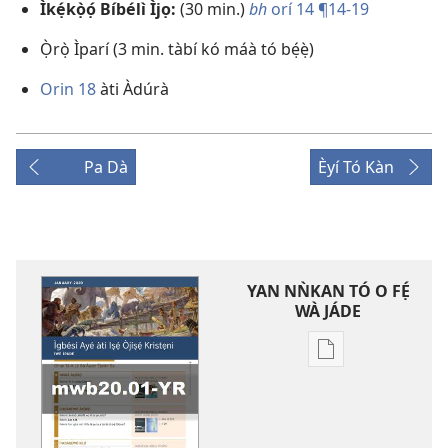
Ìkẹ́kọ̀ọ́ Bíbélì Ìjọ:
(30 min.)
bh
orí 14 ¶14-19
Ọ̀rọ̀ Ìparí (3 min. tàbí kó máà tó bẹ́ẹ̀)
Orin 18
àti Àdúrà
Pa Dà
Èyí Tó Kàn
YAN NǸKAN TÓ O FẸ́
WÀ JÁDE
Bó
o
ṣe
fẹ́