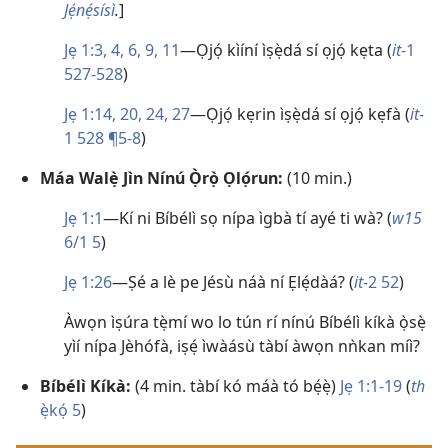
Jẹ́nẹ́sísì
.
]
Jẹ 1:3, 4,
6,
9,
11
​—Ọjọ́ kìíní ìṣẹ̀dá sí ọjọ́ kẹta (
it
-1
527-528
)
Jẹ 1:14,
20,
24,
27
​—Ọjọ́ kẹrin ìṣẹ̀dá sí ọjọ́ kẹfà (
it
-
1 528 ¶5-8
)
Máa Walẹ̀ Jìn Nínú Ọ̀rọ̀ Ọlọ́run:
(10 min.)
Jẹ 1:1
​—Kí ni Bíbélì sọ nípa ìgbà tí ayé ti wà? (
w15
6/1 5
)
Jẹ 1:26
​—Ṣé a lè pe Jésù náà ní Ẹlẹ́dàá? (
it
-2 52
)
Àwọn ìṣúra tẹ̀mí wo lo tún rí nínú Bíbélì kíkà ọ̀sẹ̀
yìí nípa Jèhófà, iṣẹ́ ìwàásù tàbí àwọn nǹkan míì?
Bíbélì Kíkà:
(4 min. tàbí kó máà tó bẹ́ẹ̀)
Jẹ 1:1-19
(
th
ẹ̀kọ́ 5
)