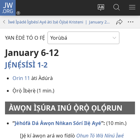
JW.ORG
Wọlé
(opens
Yí
Wa
GB
new
èdè
JW.ORG
YÍ
Ìwé Ìpàdé Ìgbésí Ayé àti Iṣẹ́ Òjíṣẹ́ Kristẹni | January 2020
window)
ìkànnì
JÁ
pa
YAN ÈDÈ TÓ O FẸ́
dà
January 6-12
JẸ́NẸ́SÍSÌ 1-2
Orin 11
àti Àdúrà
Ọ̀rọ̀ Ìbẹ̀rẹ̀ (1 min.)
ÀWỌN ÌṢÚRA INÚ Ọ̀RỌ̀ ỌLỌ́RUN
“
Jèhófà Dá Àwọn Nǹkan Sórí Ilẹ̀ Ayé
”:
(10 min.)
[Jẹ́ kí àwọn ará wo fídíò
Ohun Tó Wà Nínú Ìwé