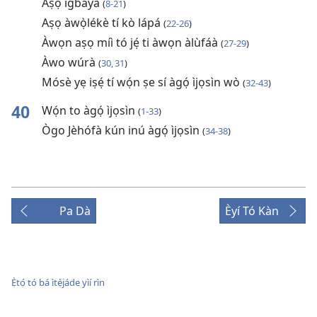
Aṣọ ìgbàyà
(
8-21
)
Aṣọ àwọ̀lékè tí kò lápá
(
22-26
)
Àwọn aṣọ míì tó jẹ́ ti àwọn àlùfáà
(
27-29
)
Àwo wúrà
(
30, 31
)
Mósè yẹ iṣẹ́ tí wọ́n ṣe sí àgọ́ ìjọsìn wò
(
32-43
)
40
Wọ́n to àgọ́ ìjọsìn
(
1-33
)
Ògo Jèhófà kún inú àgọ́ ìjọsìn
(
34-38
)
Pa Dà
Èyí Tó Kàn
Ẹ̀tọ́ tó bá ìtẹ̀jáde yìí rìn