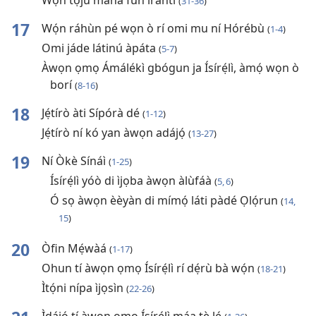
Wọ́n tọ́jú mánà fún ìrántí
(
31-36
)
17
Wọ́n ráhùn pé wọn ò rí omi mu ní Hórébù
(
1-4
)
Omi jáde látinú àpáta
(
5-7
)
Àwọn ọmọ Ámálékì gbógun ja Ísírẹ́lì, àmọ́ wọn ò
borí
(
8-16
)
18
Jẹ́tírò àti Sípórà dé
(
1-12
)
Jẹ́tírò ní kó yan àwọn adájọ́
(
13-27
)
19
Ní Òkè Sínáì
(
1-25
)
Ísírẹ́lì yóò di ìjọba àwọn àlùfáà
(
5, 6
)
Ó sọ àwọn èèyàn di mímọ́ láti pàdé Ọlọ́run
(
14,
15
)
20
Òfin Mẹ́wàá
(
1-17
)
Ohun tí àwọn ọmọ Ísírẹ́lì rí dẹ́rù bà wọ́n
(
18-21
)
Ìtọ́ni nípa ìjọsìn
(
22-26
)