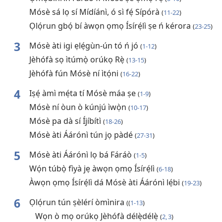
Mósè sá lọ sí Mídíánì, ó sì fẹ́ Sípórà
(
11-22
)
Ọlọ́run gbọ́ bí àwọn ọmọ Ísírẹ́lì ṣe ń kérora
(
23-25
)
3
Mósè àti igi ẹlẹ́gùn-ún tó ń jó
(
1-12
)
Jèhófà sọ ìtúmọ̀ orúkọ Rẹ̀
(
13-15
)
Jèhófà fún Mósè ní ìtọ́ni
(
16-22
)
4
Iṣẹ́ àmì mẹ́ta tí Mósè máa ṣe
(
1-9
)
Mósè ní òun ò kúnjú ìwọ̀n
(
10-17
)
Mósè pa dà sí Íjíbítì
(
18-26
)
Mósè àti Áárónì tún jọ pàdé
(
27-31
)
5
Mósè àti Áárónì lọ bá Fáráò
(
1-5
)
Wọ́n túbọ̀ fìyà jẹ àwọn ọmọ Ísírẹ́lì
(
6-18
)
Àwọn ọmọ Ísírẹ́lì dá Mósè àti Áárónì lẹ́bi
(
19-23
)
6
Ọlọ́run tún ṣèlérí òmìnira
((
1-13
)
Wọn ò mọ orúkọ Jèhófà délẹ̀délẹ̀
(
2, 3
)