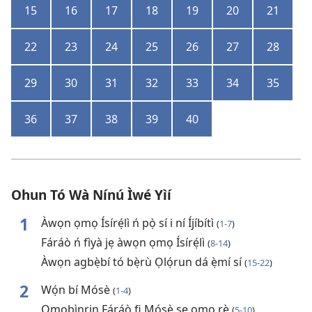
15
16
17
18
19
20
21
22
23
24
25
26
27
28
29
30
31
32
33
34
35
36
37
38
39
40
Ohun Tó Wà Nínú Ìwé Yìí
1
Àwọn ọmọ Ísírẹ́lì ń pọ̀ sí i ní Íjíbítì
(
1-7
)
Fáráò ń fìyà jẹ àwọn ọmọ Ísírẹ́lì
(
8-14
)
Àwọn agbẹ̀bí tó bẹ̀rù Ọlọ́run dá ẹ̀mí sí
(
15-22
)
2
Wọ́n bí Mósè
(
1-4
)
Ọmọbìnrin Fáráò fi Mósè ṣe ọmọ rẹ̀
(
5-10
)