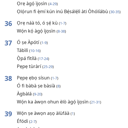
Ọrẹ àgọ́ ìjọsìn
(
4-29
)
Ọlọ́run fi ẹ̀mí kún inú Bẹ́sálẹ́lì àti Òhólíábù
(
30-35
)
36
Ọrẹ náà tó, ó ṣẹ́ kù
(
1-7
)
Wọ́n kọ́ àgọ́ ìjọsìn
(
8-38
)
37
Ó ṣe Àpótí
(
1-9
)
Tábìlì
(
10-16
)
Ọ̀pá fìtílà
(
17-24
)
Pẹpẹ tùràrí
(
25-29
)
38
Pẹpẹ ẹbọ sísun
(
1-7
)
Ó fi bàbà ṣe bàsíà
(
8
)
Àgbàlá
(
9-20
)
Wọ́n ka àwọn ohun èlò àgọ́ ìjọsìn
(
21-31
)
39
Wọ́n ṣe àwọn aṣọ àlùfáà
(
1
)
Éfódì
(
2-7
)