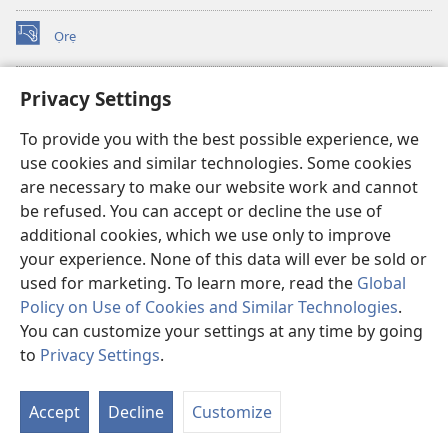
Ọrẹ
(opens
new
window)
ÀKÁ ÌWÉ ORÍ ÍŃTÁNẸ́Ẹ̀TÌ TI Watchtower™
Privacy Settings
(opens
new
®
JW Hub
To provide you with the best possible experience, we
window)
(opens
use cookies and similar technologies. Some cookies
new
®
JW Library
window)
are necessary to make our website work and cannot
be refused. You can accept or decline the use of
®
Watchtower Library
additional cookies, which we use only to improve
your experience. None of this data will ever be sold or
used for marketing. To learn more, read the
Global
Policy on Use of Cookies and Similar Technologies
.
You can customize your settings at any time by going
Copyright
© 2026 Watch Tower Bible and Tract Society of Pennsylvania.
ÀDÉHÙN LÍLO ÌKÀNNÌ
|
ÒFIN PÍPA ÌSỌFÚNNI MỌ́
|
PRIVACY
to
Privacy Settings
.
Fi
SETTINGS
O
Accept
Decline
Customize
Tó
W