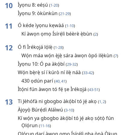
10
Ìyọnu 8: eéṣú
(
1-20
)
Ìyọnu 9: òkùnkùn
(
21-29
)
11
Ó kéde ìyọnu kẹwàá
(
1-10
)
Kí àwọn ọmọ Ísírẹ́lì béèrè ẹ̀bùn
(
2
)
12
Ó fi Ìrékọjá lọ́lẹ̀
(
1-28
)
Wọ́n máa wọ́n ẹ̀jẹ̀ sára àwọn òpó ilẹ̀kùn
(
7
)
Ìyọnu 10: Ó pa àkọ́bí
(
29-32
)
Wọ́n bẹ̀rẹ̀ sí í kúrò ní ilẹ̀ náà
(
33-42
)
430 ọdún parí
(
40, 41
)
Ìtọ́ni fún àwọn tó fẹ́ ṣe Ìrékọjá
(
43-51
)
13
Ti Jèhófà ni gbogbo àkọ́bí tó jẹ́ akọ
(
1, 2
)
Àjọyọ̀ Búrẹ́dì Aláìwú
(
3-10
)
Kí wọ́n ya gbogbo àkọ́bí tó jẹ́ akọ sọ́tọ̀ fún
Ọlọ́run
(
11-16
)
Ọlọ́run darí àwọn ọmọ Ísírẹ́lì gba ọ̀nà Òkun