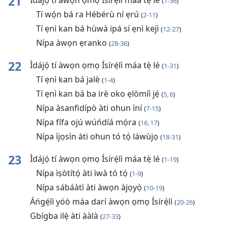
21
Ìdájọ́ tí àwọn ọmọ Ísírẹ́lì máa tẹ̀ lé
(
1-36
)
Tí wọ́n bá ra Hébérù ní ẹrú
(
2-11
)
Tí ẹnì kan bá hùwà ipá sí ẹnì kejì
(
12-27
)
Nípa àwọn ẹranko
(
28-36
)
22
Ìdájọ́ tí àwọn ọmọ Ísírẹ́lì máa tẹ̀ lé
(
1-31
)
Tí ẹnì kan bá jalè
(
1-4
)
Tí ẹnì kan bá ba irè oko ẹlòmíì jẹ́
(
5, 6
)
Nípa àsanfidípò àti ohun ìní
(
7-15
)
Nípa fífa ojú wúńdíá mọ́ra
(
16, 17
)
Nípa ìjọsìn àti ohun tó tọ́ láwùjọ
(
18-31
)
23
Ìdájọ́ tí àwọn ọmọ Ísírẹ́lì máa tẹ̀ lé
(
1-19
)
Nípa ìṣòtítọ́ àti ìwà tó tọ́
(
1-9
)
Nípa sábáàtì àti àwọn àjọyọ̀
(
10-19
)
Áńgẹ́lì yóò máa darí àwọn ọmọ Ísírẹ́lì
(
20-26
)
Gbígba ilẹ̀ àti ààlà
(
27-33
)