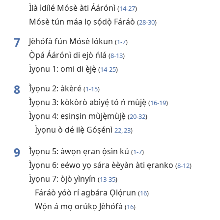
Ìlà ìdílé Mósè àti Áárónì
(
14-27
)
Mósè tún máa lọ sọ́dọ̀ Fáráò
(
28-30
)
7
Jèhófà fún Mósè lókun
(
1-7
)
Ọ̀pá Áárónì di ejò ńlá
(
8-13
)
Ìyọnu 1: omi di ẹ̀jẹ̀
(
14-25
)
8
Ìyọnu 2: àkèré
(
1-15
)
Ìyọnu 3: kòkòrò abìyẹ́ tó ń mùjẹ̀
(
16-19
)
Ìyọnu 4: eṣinṣin mùjẹ̀mùjẹ̀
(
20-32
)
Ìyọnu ò dé ilẹ̀ Góṣénì
22, 23
)
9
Ìyọnu 5: àwọn ẹran ọ̀sìn kú
(
1-7
)
Ìyọnu 6: eéwo yọ sára èèyàn àti ẹranko
(
8-12
)
Ìyọnu 7: òjò yìnyín
(
13-35
)
Fáráò yóò rí agbára Ọlọ́run
(
16
)
Wọ́n á mọ orúkọ Jèhófà
(
16
)