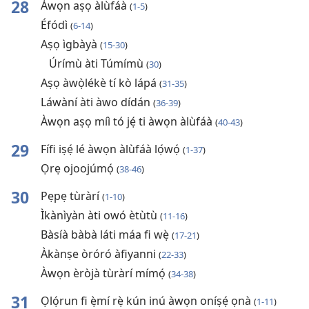
28
Àwọn aṣọ àlùfáà
(
1-5
)
Éfódì
(
6-14
)
Aṣọ ìgbàyà
(
15-30
)
Úrímù àti Túmímù
(
30
)
Aṣọ àwọ̀lékè tí kò lápá
(
31-35
)
Láwàní àti àwo dídán
(
36-39
)
Àwọn aṣọ míì tó jẹ́ ti àwọn àlùfáà
(
40-43
)
29
Fífi iṣẹ́ lé àwọn àlùfáà lọ́wọ́
(
1-37
)
Ọrẹ ojoojúmọ́
(
38-46
)
30
Pẹpẹ tùràrí
(
1-10
)
Ìkànìyàn àti owó ètùtù
(
11-16
)
Bàsíà bàbà láti máa fi wẹ̀
(
17-21
)
Àkànṣe òróró àfiyanni
(
22-33
)
Àwọn èròjà tùràrí mímọ́
(
34-38
)
31
Ọlọ́run fi ẹ̀mí rẹ̀ kún inú àwọn oníṣẹ́ ọnà
(
1-11
)