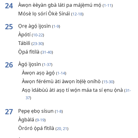
24
Àwọn èèyàn gbà láti pa májẹ̀mú mọ́
(
1-11
)
Mósè lọ sórí Òkè Sínáì
(
12-18
)
25
Ọrẹ àgọ́ ìjọsìn
(
1-9
)
Àpótí
(
10-22
)
Tábìlì
(
23-30
)
Ọ̀pá fìtílà
(
31-40
)
26
Àgọ́ ìjọsìn
(
1-37
)
Àwọn aṣọ àgọ́
(
1-14
)
Àwọn férémù àti àwọn ìtẹ́lẹ̀ oníhò
(
15-30
)
Aṣọ ìdábùú àti aṣọ tí wọ́n máa ta sí ẹnu ọ̀nà
(
31-
37
)
27
Pẹpẹ ẹbọ sísun
(
1-8
)
Àgbàlá
(
9-19
)
Òróró ọ̀pá fìtílà
(
20, 21
)