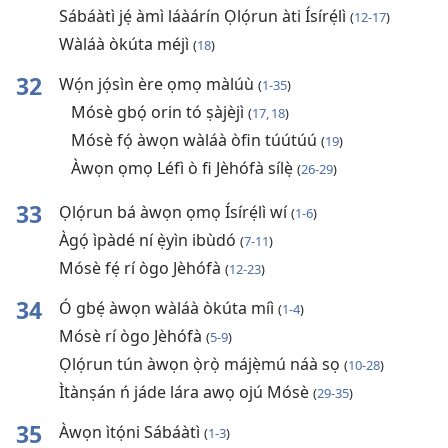
Sábáàtì jẹ́ àmì láàárín Ọlọ́run àti Ísírẹ́lì
(
12-17
)
Wàláà òkúta méjì
(
18
)
32
Wọ́n jọ́sìn ère ọmọ màlúù
(
1-35
)
Mósè gbọ́ orin tó ṣàjèjì
(
17, 18
)
Mósè fọ́ àwọn wàláà òfin túútúú
(
19
)
Àwọn ọmọ Léfì ò fi Jèhófà sílẹ̀
(
26-29
)
33
Ọlọ́run bá àwọn ọmọ Ísírẹ́lì wí
(
1-6
)
Àgọ́ ìpàdé ní ẹ̀yìn ibùdó
(
7-11
)
Mósè fẹ́ rí ògo Jèhófà
(
12-23
)
34
Ó gbẹ́ àwọn wàláà òkúta míì
(
1-4
)
Mósè rí ògo Jèhófà
(
5-9
)
Ọlọ́run tún àwọn ọ̀rọ̀ májẹ̀mú náà sọ
(
10-28
)
Ìtànṣán ń jáde lára awọ ojú Mósè
(
29-35
)
35
Àwọn ìtọ́ni Sábáàtì
(
1-3
)