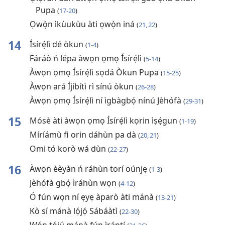
Pupa
(
17-20
)
Ọwọ̀n ìkùukùu àti ọwọ̀n iná
(
21, 22
)
14
Ísírẹ́lì dé òkun
(
1-4
)
Fáráò ń lépa àwọn ọmọ Ísírẹ́lì
(
5-14
)
Àwọn ọmọ Ísírẹ́lì sọdá Òkun Pupa
(
15-25
)
Àwọn ará Íjíbítì rì sínú òkun
(
26-28
)
Àwọn ọmọ Ísírẹ́lì ní ìgbàgbọ́ nínú Jèhófà
(
29-31
)
15
Mósè àti àwọn ọmọ Ísírẹ́lì kọrin ìṣẹ́gun
(
1-19
)
Míríámù fi orin dáhùn pa dà
(
20, 21
)
Omi tó korò wá dùn
(
22-27
)
16
Àwọn èèyàn ń ráhùn torí oúnjẹ
(
1-3
)
Jèhófà gbọ́ ìráhùn wọn
(
4-12
)
Ó fún wọn ní ẹyẹ àparò àti mánà
(
13-21
)
Kò sí mánà lọ́jọ́ Sábáàtì
(
22-30
)