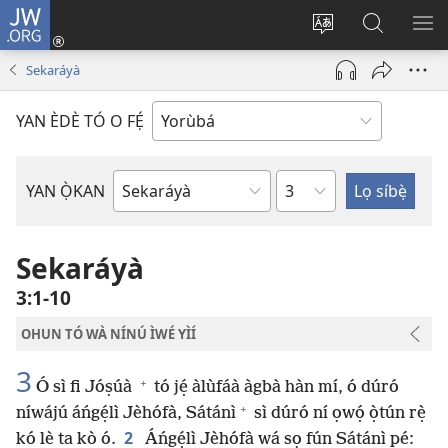
JW.ORG
Wọlé
(opens
Yí
Wa
GB
new
èdè
JW.ORG
YÍ
Sekaráyà
window)
ìkànnì
JÁ
pa
YAN ÈDÈ TÓ O FẸ́
dà
Orí
YAN Ọ̀KAN
Ìwé
Bíbélì
Sekaráyà
3:1-10
OHUN TÓ WÀ NÍNÚ ÌWÉ YÌÍ
3
+
Ó sì fi Jóṣúà
tó jẹ́ àlùfáà àgbà hàn mí, ó dúró
+
níwájú áńgẹ́lì Jèhófà, Sátánì
sì dúró ní ọwọ́ ọ̀tún rẹ̀
2
kó lè ta kò ó.
Áńgẹ́lì Jèhófà wá sọ fún Sátánì pé: