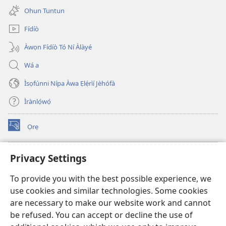
new
Ohun Tuntun
window)
Fídíò
Àwọn Fídíò Tó Ní Àlàyé
Wá a
Ìsọfúnni Nípa Àwa Ẹlẹ́rìí Jèhófà
Ìrànlọ́wọ́
Ọrẹ
(opens
new
window)
ÀKÁ ÌWÉ ORÍ ÍŃTÁNẸ́Ẹ̀TÌ TI Watchtower™
Privacy Settings
(opens
new
®
JW Hub
To provide you with the best possible experience, we
window)
(opens
use cookies and similar technologies. Some cookies
new
®
JW Library
window)
are necessary to make our website work and cannot
be refused. You can accept or decline the use of
®
Watchtower Library