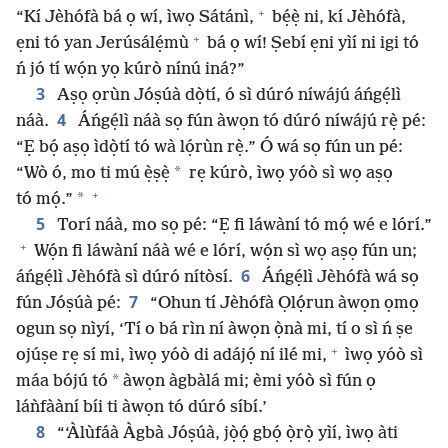
+
“Kí Jèhófà bá ọ wí, ìwọ Sátánì,
bẹ́ẹ̀ ni, kí Jèhófà,
+
ẹni tó yan Jerúsálẹ́mù
bá ọ wí! Ṣebí ẹni yìí ni igi tó
ń jó tí wọ́n yọ kúrò nínú iná?”
3
Aṣọ ọrùn Jóṣúà dọ̀tí, ó sì dúró níwájú áńgẹ́lì
4
náà.
Áńgẹ́lì náà sọ fún àwọn tó dúró níwájú rẹ̀ pé:
“Ẹ bọ́ aṣọ ìdọ̀tí tó wà lọ́rùn rẹ̀.” Ó wá sọ fún un pé:
*
“Wò ó, mo ti mú ẹ̀ṣẹ̀
rẹ kúrò, ìwọ yóò sì wọ aṣọ
+
*
tó mọ́.”
5
Torí náà, mo sọ pé: “Ẹ fi láwàní tó mọ́ wé e lórí.”
+
Wọ́n fi láwàní náà wé e lórí, wọ́n sì wọ aṣọ fún un;
6
áńgẹ́lì Jèhófà sì dúró nítòsí.
Áńgẹ́lì Jèhófà wá sọ
7
fún Jóṣúà pé:
“Ohun tí Jèhófà Ọlọ́run àwọn ọmọ
ogun sọ nìyí, ‘Tí o bá rìn ní àwọn ọ̀nà mi, tí o sì ń ṣe
+
ojúṣe rẹ sí mi, ìwọ yóò di adájọ́ ní ilé mi,
ìwọ yóò sì
*
máa bójú tó
àwọn àgbàlá mi; èmi yóò sì fún ọ
láǹfààní bíi ti àwọn tó dúró síbí.’
8
“‘Àlùfáà Àgbà Jóṣúà, jọ̀ọ́ gbọ́ ọ̀rọ̀ yìí, ìwọ àti