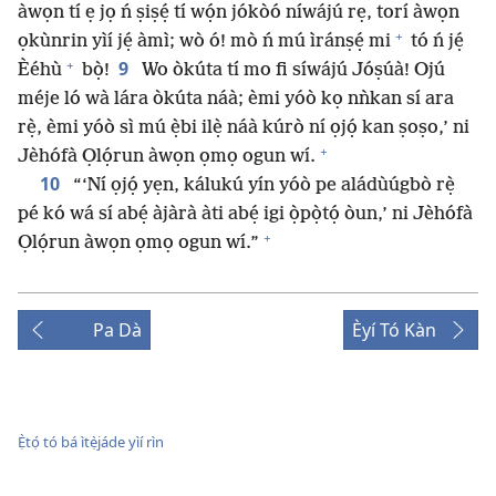
àwọn tí ẹ jọ ń ṣiṣẹ́ tí wọ́n jókòó níwájú rẹ, torí àwọn
+
ọkùnrin yìí jẹ́ àmì; wò ó! mò ń mú ìránṣẹ́ mi
tó ń jẹ́
+
9
Èéhù
bọ̀!
Wo òkúta tí mo fi síwájú Jóṣúà! Ojú
méje ló wà lára òkúta náà; èmi yóò kọ nǹkan sí ara
rẹ̀, èmi yóò sì mú ẹ̀bi ilẹ̀ náà kúrò ní ọjọ́ kan ṣoṣo,’ ni
+
Jèhófà Ọlọ́run àwọn ọmọ ogun wí.
10
“‘Ní ọjọ́ yẹn, kálukú yín yóò pe aládùúgbò rẹ̀
pé kó wá sí abẹ́ àjàrà àti abẹ́ igi ọ̀pọ̀tọ́ òun,’ ni Jèhófà
+
Ọlọ́run àwọn ọmọ ogun wí.”
Pa Dà
Èyí Tó Kàn
Ẹ̀tọ́ tó bá ìtẹ̀jáde yìí rìn