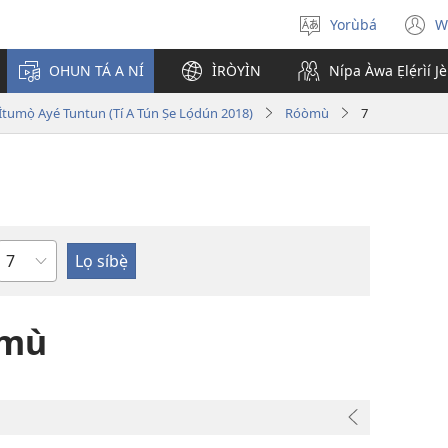
Yorùbá
W
Yan
(
èdè
n
OHUN TÁ A NÍ
ÌRÒYÌN
Nípa Àwa Ẹlẹ́rìí J
w
i Ìtumọ̀ Ayé Tuntun (Tí A Tún Ṣe Lọ́dún 2018)
Róòmù
7
Orí
òmù