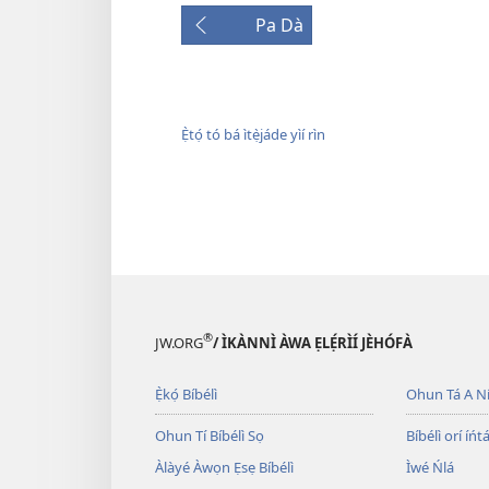
Pa Dà
Ẹ̀tọ́ tó bá ìtẹ̀jáde yìí rìn
®
JW.ORG
/ ÌKÀNNÌ ÀWA ẸLẸ́RÌÍ JÈHÓFÀ
Ẹ̀kọ́ Bíbélì
Ohun Tá A N
Ohun Tí Bíbélì Sọ
Bíbélì orí íńtá
Àlàyé Àwọn Ẹsẹ Bíbélì
Ìwé Ńlá