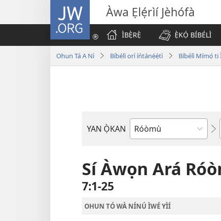
JW.ORG
Àwa Ẹlẹ́rìí Jèhófà
ÌBẸ̀RẸ̀
Ẹ̀KỌ́ BÍBÉLÌ
Ohun Tá A Ní
Bíbélì orí íńtánẹ́ẹ̀tì
Bíbélì Mímọ́ t
YAN Ọ̀KAN
Ìwé
Bíbélì
Sí Àwọn Ará Ró
7:1-25
OHUN TÓ WÀ NÍNÚ ÌWÉ YÌÍ