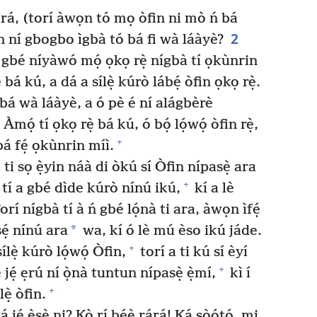
n ará, (torí àwọn tó mọ òfin ni mò ń bá
2
yàn ní gbogbo ìgbà tó bá fi wà láàyè?
a gbé níyàwó mọ́ ọkọ rẹ̀ nígbà tí ọkùnrin
bá kú, a dá a sílẹ̀ kúrò lábẹ́ òfin ọkọ rẹ̀.
 bá wà láàyè, a ó pè é ní alágbèrè
Àmọ́ tí ọkọ rẹ̀ bá kú, ó bọ́ lọ́wọ́ òfin rẹ̀,
+
bá fẹ́ ọkùnrin míì.
 ti sọ ẹ̀yin náà di òkú sí Òfin nípasẹ̀ ara
+
 tí a gbé dìde kúrò nínú ikú,
kí a lè
rí nígbà tí à ń gbé lọ́nà ti ara, àwọn ìfẹ́
*
ṣẹ́ nínú ara
wa, kí ó lè mú èso ikú jáde.
+
ílẹ̀ kúrò lọ́wọ́ Òfin,
torí a ti kú sí èyí
+
è jẹ́ ẹrú ní ọ̀nà tuntun nípasẹ̀ ẹ̀mí,
kì í
+
lẹ̀ òfin.
ẹ́ ẹ̀ṣẹ̀ ni? Kò rí bẹ́ẹ̀ rárá! Ká sòótọ́, mi