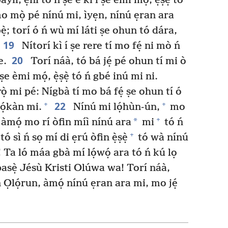
yìí, ẹni tó ń ṣe é kì í ṣe èmi mọ́, ẹ̀ṣẹ̀ tó
o mọ̀ pé nínú mi, ìyẹn, nínú ẹran ara
̣; torí ó ń wù mí láti ṣe ohun tó dára,
19
Nítorí kì í ṣe rere tí mo fẹ́ ni mò ń
20
e.
Torí náà, tó bá jẹ́ pé ohun tí mi ò
 ṣe èmi mọ́, ẹ̀ṣẹ̀ tó ń gbé inú mi ni.
rọ̀ mi pé: Nígbà tí mo bá fẹ́ ṣe ohun tí ó
22
+
+
lọ́kàn mi.
Nínú mi lọ́hùn-ún,
mo
+
*
àmọ́ mo rí òfin míì nínú ara
mi
tó ń
+
ó sì ń sọ mí di ẹrú òfin ẹ̀ṣẹ̀
tó wà nínú
Ta ló máa gbà mí lọ́wọ́ ara tó ń kú lọ
pasẹ̀ Jésù Kristi Olúwa wa! Torí náà,
n Ọlọ́run, àmọ́ nínú ẹran ara mi, mo jẹ́