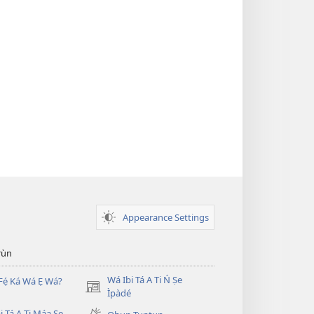
Appearance Settings
̣rùn
Wá Ibi Tá A Ti Ń Ṣe
Fẹ́ Ká Wá Ẹ Wá?
(opens
Ìpàdé
new
i Tá A Ti Máa Ṣe