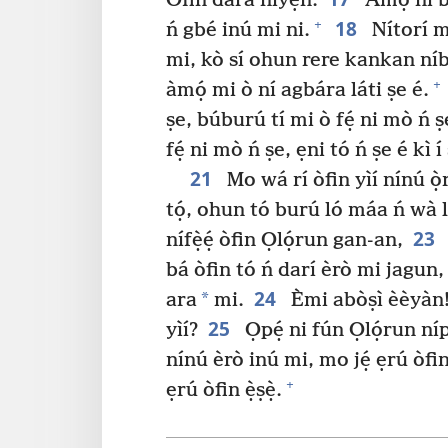
Òfin dára nìyẹn.
Àmọ́ ní bá
18
+
ń gbé inú mi ni.
Nítorí m
mi, kò sí ohun rere kankan níbè
+
àmọ́ mi ò ní agbára láti ṣe é.
ṣe, búburú tí mi ò fẹ́ ni mò ń ṣ
fẹ́ ni mò ń ṣe, ẹni tó ń ṣe é kì í
21
Mo wá rí òfin yìí nínú ọ̀
tọ́, ohun tó burú ló máa ń wà 
23
nífẹ̀ẹ́ òfin Ọlọ́run gan-an,
bá òfin tó ń darí èrò mi jagun, t
24
*
ara
mi.
Èmi abòṣì èèyàn! 
25
yìí?
Ọpẹ́ ni fún Ọlọ́run ní
nínú èrò inú mi, mo jẹ́ ẹrú òfi
+
ẹrú òfin ẹ̀ṣẹ̀.