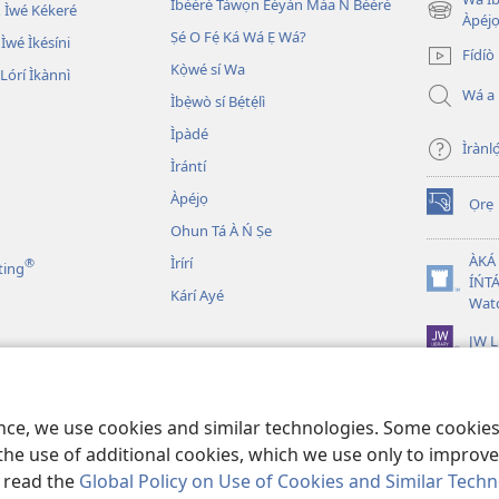
Ìbéèrè Táwọn Èèyàn Máa Ń Béèrè
 Ìwé Kékeré
(opens
Àpéjo
Ṣé O Fẹ́ Ká Wá Ẹ Wá?
new
 Ìwé Ìkésíni
Fídíò
window)
Kọ̀wé sí Wa
órí Ìkànnì
Wá a
Ìbẹ̀wò sí Bẹ́tẹ́lì
Ìpàdé
Ìrànló
Ìrántí
Àpéjọ
Ọrẹ
(opens
Ohun Tá À Ń Ṣe
new
window)
ÀKÁ
Ìrírí
®
ting
ÍŃTÁ
(opens
Kárí Ayé
Wat
new
window)
JW L
n Bíbélì Tá A Gbohùn
 Ẹni Ṣe Eré Ìtàn
ence, we use cookies and similar technologies. Some cooki
the use of additional cookies, which we use only to improve 
, read the
Global Policy on Use of Cookies and Similar Tech