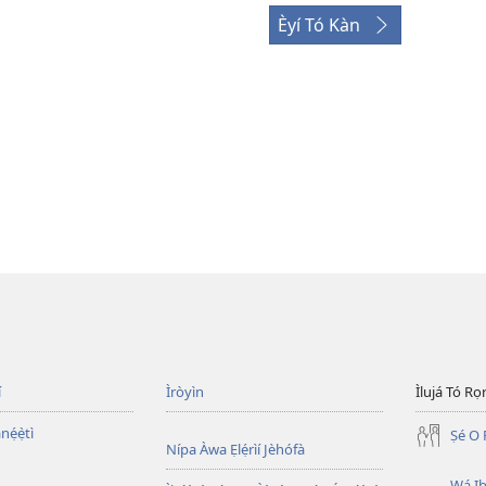
Èyí Tó Kàn
í
Ìròyìn
Ìlujá Tó Ro
nẹ́ẹ̀tì
Ṣé O 
Nípa Àwa Ẹlẹ́rìí Jèhófà
Wá Ib