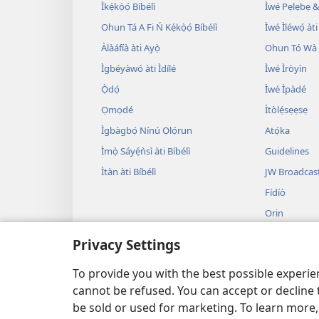
Ìkẹ́kọ̀ọ́ Bíbélì
Ìwé Pẹlẹbẹ &
Ohun Tá A Fi Ń Kẹ́kọ̀ọ́ Bíbélì
Ìwé Ìléwọ́ àti
Àlàáfíà àti Ayọ̀
Ohun Tó Wà L
Ìgbéyàwó àti Ìdílé
Ìwé Ìròyìn
Ọ̀dọ́
Ìwé Ìpàdé
Ọmọdé
Ìtòlẹ́sẹẹsẹ
Ìgbàgbọ́ Nínú Ọlọ́run
Atọ́ka
Ìmọ̀ Sáyẹ́ǹsì àti Bíbélì
Guidelines
Ìtàn àti Bíbélì
JW Broadcas
Fídíò
Orin
Àwọn Eré Ìtà
Privacy Settings
Ẹ̀ Sílẹ̀
Bíbélì Kíkà Bí
To provide you with the best possible experi
cannot be refused. You can accept or decline 
be sold or used for marketing. To learn more