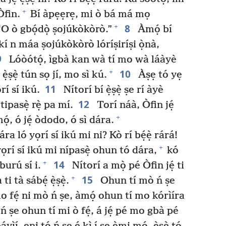
+
Òfin.
Bí àpẹẹrẹ, mi ò bá má mọ
8
+
“O ò gbọ́dọ̀ ṣojúkòkòrò.”
Àmọ́ bí
 kí n máa ṣojúkòkòrò lóríṣiríṣi ọ̀nà,
9
Lóòótọ́, ìgbà kan wà tí mo wà láàyè
10
+
ẹ̀ṣẹ̀ tún sọ jí, mo sì kú.
Àṣẹ tó yẹ
11
rí sí ikú.
Nítorí bí ẹ̀ṣẹ̀ ṣe rí àyè
12
tipasẹ̀ rẹ̀ pa mí.
Torí náà, Òfin jẹ́
+
mọ́, ó jẹ́ òdodo, ó sì dára.
a ló yọrí sí ikú mi ni? Kò rí bẹ́ẹ̀ rárá!
+
ló yọrí sí ikú mi nípasẹ̀ ohun tó dára,
kó
14
+
 burú sí i.
Nítorí a mọ̀ pé Òfin jẹ́ ti
15
+
ti tà sábẹ́ ẹ̀ṣẹ̀.
Ohun tí mò ń ṣe
mo fẹ́ ni mò ń ṣe, àmọ́ ohun tí mo kórìíra
ń ṣe ohun tí mi ò fẹ́, á jẹ́ pé mo gbà pé