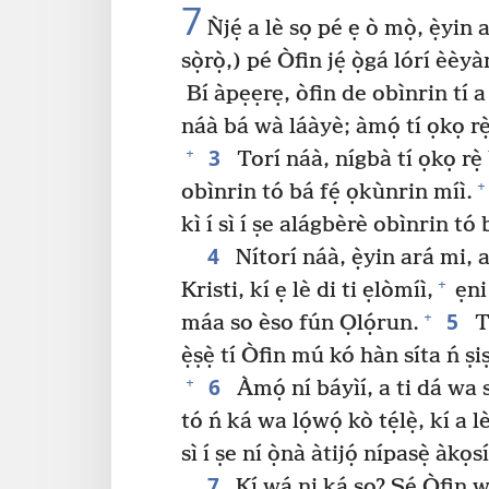
7
Ǹjẹ́ a lè sọ pé ẹ ò mọ̀, ẹ̀yi
sọ̀rọ̀,) pé Òfin jẹ́ ọ̀gá lórí èè
Bí àpẹẹrẹ, òfin de obìnrin tí 
náà bá wà láàyè; àmọ́ tí ọkọ rẹ̀ 
3
+
Torí náà, nígbà tí ọkọ rẹ̀
+
obìnrin tó bá fẹ́ ọkùnrin míì.
kì í sì í ṣe alágbèrè obìnrin tó 
4
Nítorí náà, ẹ̀yin ará mi, a
+
Kristi, kí ẹ lè di ti ẹlòmíì,
ẹni
5
+
máa so èso fún Ọlọ́run.
To
ẹ̀ṣẹ̀ tí Òfin mú kó hàn síta ń ṣi
6
+
Àmọ́ ní báyìí, a ti dá wa s
tó ń ká wa lọ́wọ́ kò tẹ́lẹ̀, kí a l
sì í ṣe ní ọ̀nà àtijọ́ nípasẹ̀ àkọsí
7
Kí wá ni ká sọ? Ṣé Òfin wá j