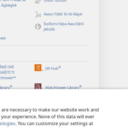
Ohun Tuntun
window)
̣ Àgbègbè
Àwọn Fídíò Tó Ní Àlàyé
Ìsọfúnni Nípa Àwa Ẹlẹ́rìí
Jèhófà
̣wọ́
 ÌWÉ ORÍ
®
JW Hub
(opens
NẸ́Ẹ̀TÌ TI
new
chtower™
window)
®
®
ibrary
Watchtower Library
es are necessary to make our website work and
your experience. None of this data will ever
nologies
. You can customize your settings at