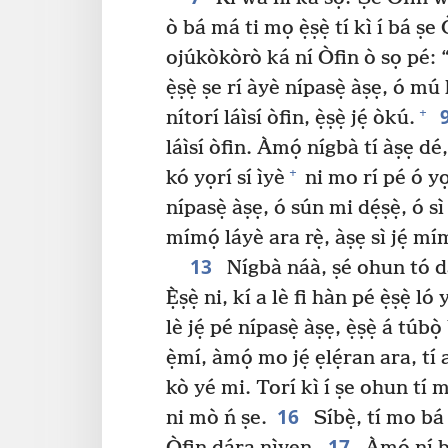
ò bá má ti mọ ẹ̀ṣẹ̀ tí kì í bá ṣe 
ojúkòkòrò ká ní Òfin ò sọ pé: 
ẹ̀ṣẹ̀ ṣe rí àyè nípasẹ̀ àṣẹ, ó mú
+
nítorí láìsí òfin, ẹ̀ṣẹ̀ jẹ́ òkú.
láìsí òfin. Àmọ́ nígbà tí àṣẹ dé, 
+
kó yọrí sí ìyè
ni mo rí pé ó yọ
nípasẹ̀ àṣẹ, ó sún mi dẹ́ṣẹ̀, ó sì 
mímọ́ láyè ara rẹ̀, àṣẹ sì jẹ́ mí
13
Nígbà náà, ṣé ohun tó dár
Ẹ̀ṣẹ̀ ni, kí a lè fi hàn pé ẹ̀ṣẹ̀ 
lè jẹ́ pé nípasẹ̀ àṣẹ, ẹ̀ṣẹ̀ á túbọ̀
ẹ̀mí, àmọ́ mo jẹ́ ẹlẹ́ran ara, tí a 
kò yé mi. Torí kì í ṣe ohun tí 
16
ni mò ń ṣe.
Síbẹ̀, tí mo bá 
17