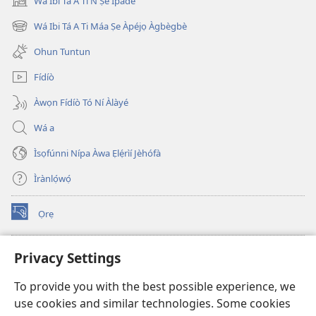
Wá Ibi Tá A Ti Ń Ṣe Ìpàdé
(opens
new
Wá Ibi Tá A Ti Máa Ṣe Àpéjọ Àgbègbè
(opens
window)
new
Ohun Tuntun
window)
Fídíò
Àwọn Fídíò Tó Ní Àlàyé
Wá a
Ìsọfúnni Nípa Àwa Ẹlẹ́rìí Jèhófà
Ìrànlọ́wọ́
Ọrẹ
(opens
new
window)
ÀKÁ ÌWÉ ORÍ ÍŃTÁNẸ́Ẹ̀TÌ TI Watchtower™
Privacy Settings
(opens
new
®
JW Hub
To provide you with the best possible experience, we
window)
(opens
use cookies and similar technologies. Some cookies
new
®