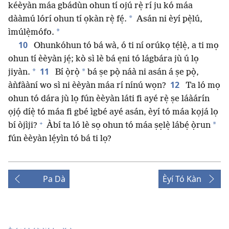
kéèyàn máa gbádùn ohun tí ojú rẹ̀ rí ju kó máa
*
dààmú lórí ohun tí ọkàn rẹ̀ fẹ́.
Asán ni èyí pẹ̀lú,
*
ìmúlẹ̀mófo.
10
Ohunkóhun tó bá wà, ó ti ní orúkọ tẹ́lẹ̀, a ti mọ
ohun tí èèyàn jẹ́; kò sì lè bá ẹni tó lágbára jù ú lọ
11
*
*
jiyàn.
Bí ọ̀rọ̀
bá ṣe pọ̀ náà ni asán á ṣe pọ̀,
12
àǹfààní wo sì ni èèyàn máa rí nínú wọn?
Ta ló mọ
ohun tó dára jù lọ fún èèyàn láti fi ayé rẹ̀ ṣe láàárín
ọjọ́ díẹ̀ tó máa fi gbé ìgbé ayé asán, èyí tó máa kọjá lọ
+
*
bí òjìji?
Àbí ta ló lè sọ ohun tó máa ṣẹlẹ̀ lábẹ́ ọ̀run
fún èèyàn lẹ́yìn tó bá ti lọ?
Pa Dà
Èyí Tó Kàn