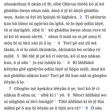
ohunkóhun tí ọkàn rẹ̀ fẹ́; síbẹ̀ Ọlọ́run tòótọ́ kò jẹ́ kó
gbádùn àwọn ohun náà, àmọ́ ó jẹ́ kí àlejò gbádùn
3
wọn. Asán ni èyí àti ìpọ́njú tó lágbára.
Tí ọkùnrin
kan bá bímọ ní ọgọ́rùn-ún ìgbà, tó lo ọ̀pọ̀ ọdún láyé,
*
tó sì darúgbó, síbẹ̀ tí
kò gbádùn àwọn ohun rere tó
*
ní kó tó wọnú sàréè,
ohun tí màá sọ ni pé ọmọ tí
+
4
wọ́n bí ní òkú sàn jù ú lọ.
Torí pé ẹni yìí wá
lásán, ó sì lọ nínú òkùnkùn, òkùnkùn bo orúkọ rẹ̀
5
mọ́lẹ̀.
Bó tilẹ̀ jẹ́ pé kò rí oòrùn, kò sì mọ nǹkan
+
6
*
kan, ó ṣì sàn
ju ẹni ìṣáájú lọ.
Kí làǹfààní
kéèyàn gbé ẹgbẹ̀rún ọdún láyé ní ìlọ́po méjì, àmọ́ kó
má gbádùn nǹkan kan? Torí pé ibì kan náà ni gbogbo
+
èèyàn ń lọ.
7
Gbogbo iṣẹ́ àṣekára téèyàn ń ṣe, torí kó lè rí
+
8
*
nǹkan fi sẹ́nu ni;
síbẹ̀ kì í
yó.
Nítorí àǹfààní wo
+
ni ọlọ́gbọ́n ní lórí òmùgọ̀?
Tàbí àǹfààní kí ló jẹ́ fún
9
*
aláìní pé ó mọ bí èèyàn ṣe ń tọ́jú ara rẹ̀?
Ó sàn