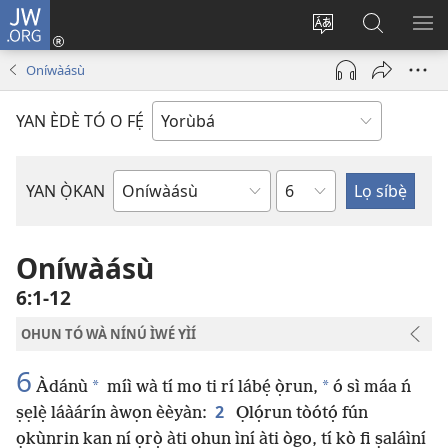
JW.ORG
Wọlé
(opens
Yí
Wa
GB
new
èdè
JW.ORG
YÍ
Oníwàásù
window)
ìkànnì
JÁ
pa
YAN ÈDÈ TÓ O FẸ́
dà
Orí
YAN Ọ̀KAN
Ìwé
Bíbélì
Oníwàásù
6:1-12
OHUN TÓ WÀ NÍNÚ ÌWÉ YÌÍ
6
*
*
Àdánù
míì wà tí mo ti rí lábẹ́ ọ̀run,
ó sì máa ń
2
ṣẹlẹ̀ láàárín àwọn èèyàn:
Ọlọ́run tòótọ́ fún
ọkùnrin kan ní ọrọ̀ àti ohun ìní àti ògo, tí kò fi ṣaláìní