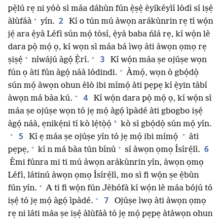
pẹ̀lú rẹ ni yóò sì máa dáhùn fún ẹ̀ṣẹ̀ èyíkéyìí lòdì sí iṣẹ́
+
2
àlùfáà
yín.
Kí o tún mú àwọn arákùnrin rẹ tí wọ́n
jẹ́ ara ẹ̀yà Léfì sún mọ́ tòsí, ẹ̀yà baba ńlá rẹ, kí wọ́n lè
dara pọ̀ mọ́ ọ, kí wọn sì máa bá ìwọ àti àwọn ọmọ rẹ
+
+
3
ṣiṣẹ́
níwájú àgọ́ Ẹ̀rí.
Kí wọ́n máa ṣe ojúṣe wọn
+
fún ọ àti fún àgọ́ náà lódindi.
Àmọ́, wọn ò gbọ́dọ̀
sún mọ́ àwọn ohun èlò ibi mímọ́ àti pẹpẹ kí ẹ̀yin tàbí
+
4
àwọn má bàa kú.
Kí wọ́n dara pọ̀ mọ́ ọ, kí wọ́n sì
máa ṣe ojúṣe wọn tó jẹ mọ́ àgọ́ ìpàdé àti gbogbo iṣẹ́
*
àgọ́ náà, ẹnikẹ́ni tí kò lẹ́tọ̀ọ́
kò sì gbọ́dọ̀ sún mọ́ yín.
+
+
5
Kí ẹ máa ṣe ojúṣe yín tó jẹ mọ́ ibi mímọ́
àti
+
+
6
pẹpẹ,
kí n má bàa tún bínú
sí àwọn ọmọ Ísírẹ́lì.
Èmi fúnra mi ti mú àwọn arákùnrin yín, àwọn ọmọ
Léfì, látinú àwọn ọmọ Ísírẹ́lì, mo sì fi wọ́n ṣe ẹ̀bùn
+
fún yín.
A ti fi wọ́n fún Jèhófà kí wọ́n lè máa bójú tó
+
7
iṣẹ́ tó jẹ mọ́ àgọ́ ìpàdé.
Ojúṣe ìwọ àti àwọn ọmọ
rẹ ni láti máa ṣe iṣẹ́ àlùfáà tó jẹ mọ́ pẹpẹ àtàwọn ohun