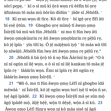
+
sórí pẹpẹ,
kí o sì mú kí ọ̀rá wọn rú èéfín bí ọrẹ
+
*
àfinásun tó máa mú òórùn dídùn
jáde sí Jèhófà.
+
18
Kí ẹran wọn di tìrẹ. Kó di tìrẹ
bí igẹ̀ ọrẹ fífì àti
19
bí ẹsẹ̀ ọ̀tún.
Gbogbo ọrẹ mímọ́ tí àwọn ọmọ
+
Ísírẹ́lì bá mú wá fún Jèhófà
ni mo ti fún ìwọ àti
àwọn ọmọkùnrin rẹ àti àwọn ọmọbìnrin rẹ pẹ̀lú rẹ,
+
*
kó jẹ́ ìpín
yín títí lọ. Ó jẹ́ májẹ̀mú iyọ̀
tó máa wà títí
lọ níwájú Jèhófà fún ìwọ àti àwọn ọmọ rẹ pẹ̀lú rẹ.”
20
Jèhófà ń bá ọ̀rọ̀ tó ń sọ fún Áárónì lọ pé: “O ò
ní ní ogún ní ilẹ̀ wọn, o ò sì ní ní ilẹ̀ kankan tó máa jẹ́
+
ìpín rẹ
láàárín wọn. Èmi ni ìpín rẹ àti ogún rẹ
+
láàárín àwọn ọmọ Ísírẹ́lì.
21
“Wò ó, mo ti fún àwọn ọmọ Léfì ní gbogbo ìdá
+
mẹ́wàá
ní Ísírẹ́lì, kó jẹ́ ogún wọn torí iṣẹ́ tí wọ́n ń ṣe,
22
iṣẹ́ àgọ́ ìpàdé.
Kí àwọn ọmọ Ísírẹ́lì má ṣe sún mọ́
23
àgọ́ ìpàdé mọ́, àìjẹ́ bẹ́ẹ̀, wọ́n ti dẹ́ṣẹ̀, wọ́n á sì kú.
Àwọn ọmọ Léfì fúnra wọn ni kó máa ṣiṣẹ́ ní àgọ́