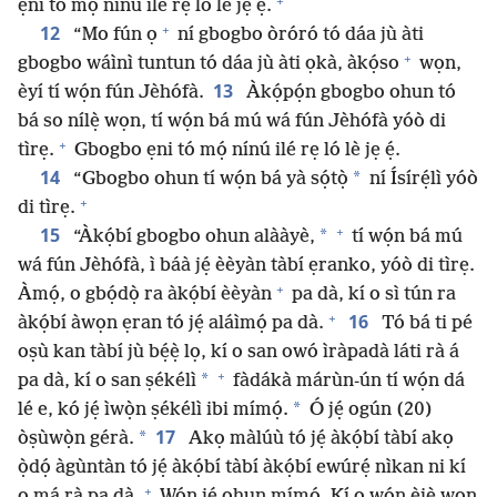
+
ẹni tó mọ́ nínú ilé rẹ ló lè jẹ ẹ́.
+
12
“Mo fún ọ
ní gbogbo òróró tó dáa jù àti
+
gbogbo wáìnì tuntun tó dáa jù àti ọkà, àkọ́so
wọn,
13
èyí tí wọ́n fún Jèhófà.
Àkọ́pọ́n gbogbo ohun tó
bá so nílẹ̀ wọn, tí wọ́n bá mú wá fún Jèhófà yóò di
+
tìrẹ.
Gbogbo ẹni tó mọ́ nínú ilé rẹ ló lè jẹ ẹ́.
14
*
“Gbogbo ohun tí wọ́n bá yà sọ́tọ̀
ní Ísírẹ́lì yóò
+
di tìrẹ.
+
15
*
“Àkọ́bí gbogbo ohun alààyè,
tí wọ́n bá mú
wá fún Jèhófà, ì báà jẹ́ èèyàn tàbí ẹranko, yóò di tìrẹ.
+
Àmọ́, o gbọ́dọ̀ ra àkọ́bí èèyàn
pa dà, kí o sì tún ra
+
16
àkọ́bí àwọn ẹran tó jẹ́ aláìmọ́ pa dà.
Tó bá ti pé
oṣù kan tàbí jù bẹ́ẹ̀ lọ, kí o san owó ìràpadà láti rà á
+
*
pa dà, kí o san ṣékélì
fàdákà márùn-ún tí wọ́n dá
*
lé e, kó jẹ́ ìwọ̀n ṣékélì ibi mímọ́.
Ó jẹ́ ogún (20)
17
*
òṣùwọ̀n gérà.
Akọ màlúù tó jẹ́ àkọ́bí tàbí akọ
ọ̀dọ́ àgùntàn tó jẹ́ àkọ́bí tàbí àkọ́bí ewúrẹ́ nìkan ni kí
+
o má rà pa dà.
Wọ́n jẹ́ ohun mímọ́. Kí o wọ́n ẹ̀jẹ̀ wọn