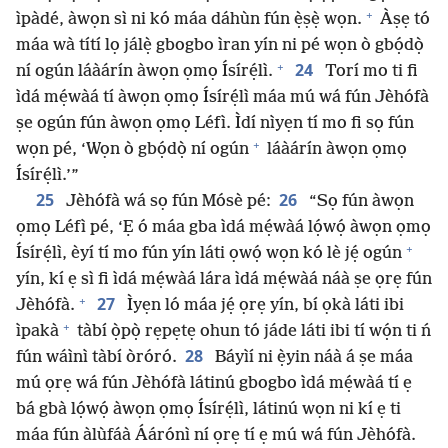
+
ìpàdé, àwọn sì ni kó máa dáhùn fún ẹ̀ṣẹ̀ wọn.
Àṣẹ tó
máa wà títí lọ jálẹ̀ gbogbo ìran yín ni pé wọn ò gbọ́dọ̀
+
24
ní ogún láàárín àwọn ọmọ Ísírẹ́lì.
Torí mo ti fi
ìdá mẹ́wàá tí àwọn ọmọ Ísírẹ́lì máa mú wá fún Jèhófà
ṣe ogún fún àwọn ọmọ Léfì. Ìdí nìyẹn tí mo fi sọ fún
+
wọn pé, ‘Wọn ò gbọ́dọ̀ ní ogún
láàárín àwọn ọmọ
Ísírẹ́lì.’”
25
26
Jèhófà wá sọ fún Mósè pé:
“Sọ fún àwọn
ọmọ Léfì pé, ‘Ẹ ó máa gba ìdá mẹ́wàá lọ́wọ́ àwọn ọmọ
+
Ísírẹ́lì, èyí tí mo fún yín láti ọwọ́ wọn kó lè jẹ́ ogún
yín, kí ẹ sì fi ìdá mẹ́wàá lára ìdá mẹ́wàá náà ṣe ọrẹ fún
+
27
Jèhófà.
Ìyẹn ló máa jẹ́ ọrẹ yín, bí ọkà láti ibi
+
ìpakà
tàbí ọ̀pọ̀ rẹpẹtẹ ohun tó jáde láti ibi tí wọ́n ti ń
28
fún wáìnì tàbí òróró.
Báyìí ni ẹ̀yin náà á ṣe máa
mú ọrẹ wá fún Jèhófà látinú gbogbo ìdá mẹ́wàá tí ẹ
bá gbà lọ́wọ́ àwọn ọmọ Ísírẹ́lì, látinú wọn ni kí ẹ ti
máa fún àlùfáà Áárónì ní ọrẹ tí ẹ mú wá fún Jèhófà.