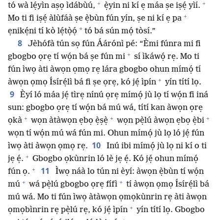
+
+
tó wà lẹ́yìn aṣọ ìdábùú,
ẹ̀yin ni kí ẹ máa ṣe iṣẹ́ yìí.
+
Mo ti fi iṣẹ́ àlùfáà ṣe ẹ̀bùn fún yín, ṣe ni kí ẹ pa
*
ẹnikẹ́ni tí kò lẹ́tọ̀ọ́
tó bá sún mọ́ tòsí.”
8
Jèhófà tún sọ fún Áárónì pé: “Èmi fúnra mi fi
+
gbogbo ọrẹ tí wọ́n bá ṣe fún mi
sí ìkáwọ́ rẹ. Mo ti
fún ìwọ àti àwọn ọmọ rẹ lára gbogbo ohun mímọ́ tí
+
àwọn ọmọ Ísírẹ́lì bá fi ṣe ọrẹ, kó jẹ́ ìpín
yín títí lọ.
9
Èyí ló máa jẹ́ tìrẹ nínú ọrẹ mímọ́ jù lọ tí wọ́n fi iná
sun: gbogbo ọrẹ tí wọ́n bá mú wá, títí kan àwọn ọrẹ
+
+
+
ọkà
wọn àtàwọn ẹbọ ẹ̀ṣẹ̀
wọn pẹ̀lú àwọn ẹbọ ẹ̀bi
wọn tí wọ́n mú wá fún mi. Ohun mímọ́ jù lọ ló jẹ́ fún
10
ìwọ àti àwọn ọmọ rẹ.
Inú ibi mímọ́ jù lọ ni kí o ti
+
jẹ ẹ́.
Gbogbo ọkùnrin ló lè jẹ ẹ́. Kó jẹ́ ohun mímọ́
+
11
fún ọ.
Ìwọ náà lo tún ni èyí: àwọn ẹ̀bùn tí wọ́n
+
+
mú
wá pẹ̀lú gbogbo ọrẹ fífì
tí àwọn ọmọ Ísírẹ́lì bá
mú wá. Mo ti fún ìwọ àtàwọn ọmọkùnrin rẹ àti àwọn
+
ọmọbìnrin rẹ pẹ̀lú rẹ, kó jẹ́ ìpín
yín títí lọ. Gbogbo