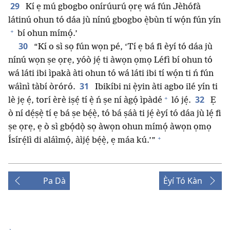
29
Kí ẹ mú gbogbo onírúurú ọrẹ wá fún Jèhófà
látinú ohun tó dáa jù nínú gbogbo ẹ̀bùn tí wọ́n fún yín
+
bí ohun mímọ́.’
30
“Kí o sì sọ fún wọn pé, ‘Tí ẹ bá fi èyí tó dáa jù
nínú wọn ṣe ọrẹ, yóò jẹ́ ti àwọn ọmọ Léfì bí ohun tó
wá láti ibi ìpakà àti ohun tó wá láti ibi tí wọ́n ti ń fún
31
wáìnì tàbí òróró.
Ibikíbi ni ẹ̀yin àti agbo ilé yín ti
+
32
lè jẹ ẹ́, torí èrè iṣẹ́ tí ẹ̀ ń ṣe ní àgọ́ ìpàdé
ló jẹ́.
Ẹ
ò ní dẹ́ṣẹ̀ tí ẹ bá ṣe bẹ́ẹ̀, tó bá ṣáà ti jẹ́ èyí tó dáa jù lẹ́ fi
ṣe ọrẹ, ẹ ò sì gbọ́dọ̀ sọ àwọn ohun mímọ́ àwọn ọmọ
+
Ísírẹ́lì di aláìmọ́, àìjẹ́ bẹ́ẹ̀, ẹ máa kú.’”
Pa Dà
Èyí Tó Kàn