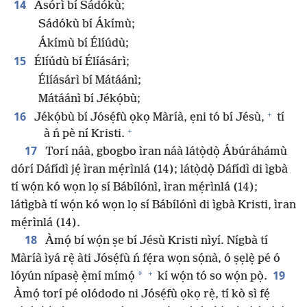
14
Ásórì bí Sádókù;
Sádókù bí Ákímù;
Ákímù bí Élíúdù;
15
Élíúdù bí Élíásárì;
Élíásárì bí Mátáánì;
Mátáánì bí Jékọ́bù;
+
16
Jékọ́bù bí Jósẹ́fù ọkọ Màríà, ẹni tó bí Jésù,
tí
+
à ń pè ní Kristi.
17
Torí náà, gbogbo ìran náà látọ̀dọ̀ Ábúráhámù
dórí Dáfídì jẹ́ ìran mẹ́rìnlá (14); látọ̀dọ̀ Dáfídì di ìgbà
tí wọ́n kó wọn lọ sí Bábílónì, ìran mẹ́rìnlá (14);
látìgbà tí wọ́n kó wọn lọ sí Bábílónì di ìgbà Kristi, ìran
mẹ́rìnlá (14).
18
Àmọ́ bí wọ́n ṣe bí Jésù Kristi nìyí. Nígbà tí
Màríà ìyá rẹ̀ àti Jósẹ́fù ń fẹ́ra wọn sọ́nà, ó ṣẹlẹ̀ pé ó
+
19
*
lóyún nípasẹ̀ ẹ̀mí mímọ́
kí wọ́n tó so wọ́n pọ̀.
Àmọ́ torí pé olódodo ni Jósẹ́fù ọkọ rẹ̀, tí kò sì fẹ́