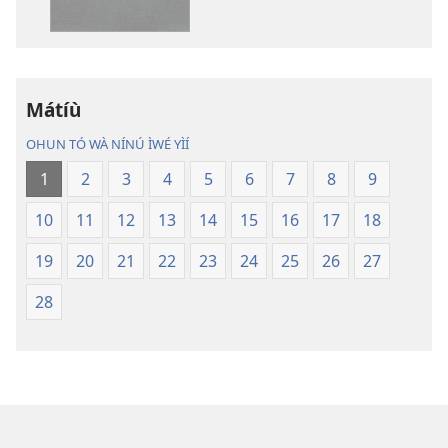
wa
Wa
ìtẹ̀jáde
Àtẹ́tísí
jáde
Jáde
Bíbélì
Bíbélì
Ìtumọ̀
Ìtumọ̀
Mátíù
Ayé
Ayé
OHUN TÓ WÀ NÍNÚ ÌWÉ YÌÍ
Tuntun
Tuntun
(Tí
(Tí
1
2
3
4
5
6
7
8
9
A
A
10
11
12
13
14
15
16
17
18
Tún
Tún
Ṣe
Ṣe
19
20
21
22
23
24
25
26
27
Lọ́dún
Lọ́dún
2018)
2018)
28