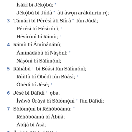
+
Ísákì bí Jékọ́bù;
+
Jékọ́bù bí Júdà
àti àwọn arákùnrin rẹ̀;
+
3
Támárì bí Pérésì àti Síírà
fún Júdà;
+
Pérésì bí Hésírónì;
+
Hésírónì bí Rámù;
4
Rámù bí Ámínádábù;
+
Ámínádábù bí Náṣónì;
Náṣónì bí Sálímọ́nì;
+
5
Ráhábù
bí Bóásì fún Sálímọ́nì;
+
Rúùtù bí Óbédì fún Bóásì;
+
Óbédì bí Jésè;
+
6
Jésè bí Dáfídì
ọba.
+
Ìyàwó Ùráyà bí Sólómọ́nì
fún Dáfídì;
+
7
Sólómọ́nì bí Rèhóbóámù;
Rèhóbóámù bí Ábíjà;
+
Ábíjà bí Ásà;
+