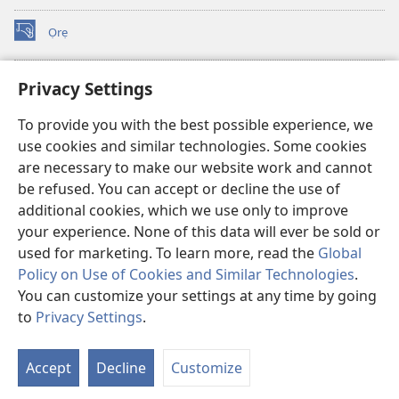
Ọrẹ
(opens
new
window)
ÀKÁ ÌWÉ ORÍ ÍŃTÁNẸ́Ẹ̀TÌ TI Watchtower™
Privacy Settings
(opens
new
®
JW Hub
To provide you with the best possible experience, we
window)
(opens
use cookies and similar technologies. Some cookies
new
®
JW Library
window)
are necessary to make our website work and cannot
be refused. You can accept or decline the use of
®
Watchtower Library
additional cookies, which we use only to improve
your experience. None of this data will ever be sold or
used for marketing. To learn more, read the
Global
Policy on Use of Cookies and Similar Technologies
.
You can customize your settings at any time by going
Copyright
© 2026 Watch Tower Bible and Tract Society of Pennsylvania.
ÀDÉHÙN LÍLO ÌKÀNNÌ
|
ÒFIN PÍPA ÌSỌFÚNNI MỌ́
|
PRIVACY
to
Privacy Settings
.
Fi
SETTINGS
O
Accept
Decline
Customize
Tó
W