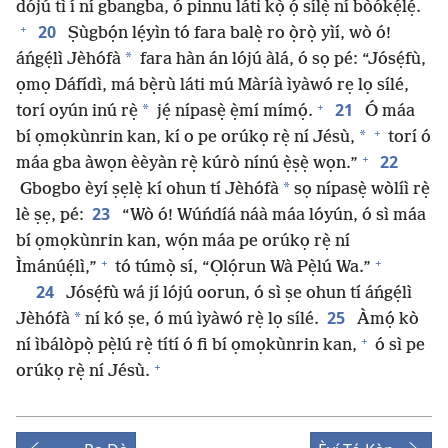
dójú tì í ní gbangba, ó pinnu láti kọ̀ ọ́ sílẹ̀ ní bòókẹ́lẹ́.
+
20
Ṣùgbọ́n lẹ́yìn tó fara balẹ̀ ro ọ̀rọ̀ yìí, wò ó!
*
áńgẹ́lì Jèhófà
fara hàn án lójú àlá, ó sọ pé: “Jósẹ́fù,
ọmọ Dáfídì, má bẹ̀rù láti mú Màríà ìyàwó rẹ lọ sílé,
+
21
*
torí oyún inú rẹ̀
jẹ́ nípasẹ̀ ẹ̀mí mímọ́.
Ó máa
+
*
bí ọmọkùnrin kan, kí o pe orúkọ rẹ̀ ní Jésù,
torí ó
+
22
máa gba àwọn èèyàn rẹ̀ kúrò nínú ẹ̀ṣẹ̀ wọn.”
*
Gbogbo èyí ṣẹlẹ̀ kí ohun tí Jèhófà
sọ nípasẹ̀ wòlíì rẹ̀
23
lè ṣẹ, pé:
“Wò ó! Wúńdíá náà máa lóyún, ó sì máa
bí ọmọkùnrin kan, wọ́n máa pe orúkọ rẹ̀ ní
+
+
Ìmánúẹ́lì,”
tó túmọ̀ sí, “Ọlọ́run Wà Pẹ̀lú Wa.”
24
Jósẹ́fù wá jí lójú oorun, ó sì ṣe ohun tí áńgẹ́lì
25
*
Jèhófà
ní kó ṣe, ó mú ìyàwó rẹ̀ lọ sílé.
Àmọ́ kò
+
ní ìbálòpọ̀ pẹ̀lú rẹ̀ títí ó fi bí ọmọkùnrin kan,
ó sì pe
+
orúkọ rẹ̀ ní Jésù.