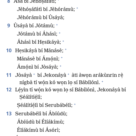
8
Ásà bí Jèhóṣáfátì;
+
Jèhóṣáfátì bí Jèhórámù;
Jèhórámù bí Ùsáyà;
+
9
Ùsáyà bí Jótámù;
+
Jótámù bí Áhásì;
+
Áhásì bí Hẹsikáyà;
+
10
Hẹsikáyà bí Mánásè;
+
Mánásè bí Ámọ́nì;
+
Ámọ́nì bí Jòsáyà;
+
+
11
Jòsáyà
bí Jekonáyà
àti àwọn arákùnrin rẹ̀
+
nígbà tí wọ́n kó wọn lọ sí Bábílónì.
12
Lẹ́yìn tí wọ́n kó wọn lọ sí Bábílónì, Jekonáyà bí
Ṣéálítíẹ́lì;
+
Ṣéálítíẹ́lì bí Serubábélì;
13
Serubábélì bí Ábíúdù;
Ábíúdù bí Élíákímù;
Élíákímù bí Ásórì;