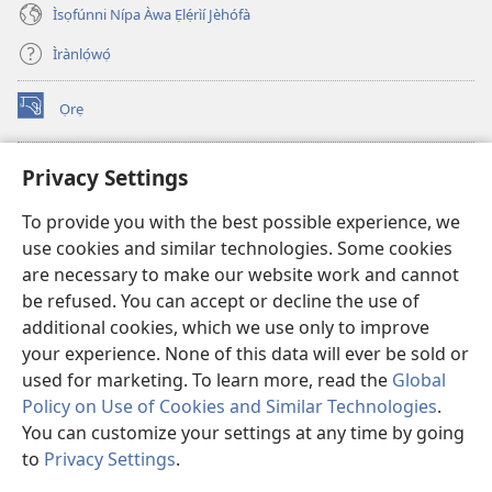
Ìsọfúnni Nípa Àwa Ẹlẹ́rìí Jèhófà
Ìrànlọ́wọ́
Ọrẹ
(opens
new
window)
ÀKÁ ÌWÉ ORÍ ÍŃTÁNẸ́Ẹ̀TÌ TI Watchtower™
Privacy Settings
(opens
new
®
JW Hub
To provide you with the best possible experience, we
window)
(opens
use cookies and similar technologies. Some cookies
new
®
JW Library
window)
are necessary to make our website work and cannot
be refused. You can accept or decline the use of
®
Watchtower Library
additional cookies, which we use only to improve
your experience. None of this data will ever be sold or
used for marketing. To learn more, read the
Global
Policy on Use of Cookies and Similar Technologies
.
You can customize your settings at any time by going
Copyright
© 2026 Watch Tower Bible and Tract Society of Pennsylvania.
ÀDÉHÙN LÍLO ÌKÀNNÌ
|
ÒFIN PÍPA ÌSỌFÚNNI MỌ́
|
PRIVACY
to
Privacy Settings
.
Fi
SETTINGS