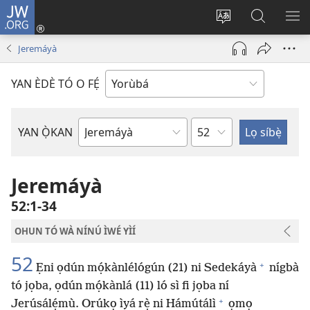
JW.ORG
Wọlé
(opens
Yí
Wa
GB
new
èdè
JW.ORG
YÍ
Jeremáyà
window)
ìkànnì
JÁ
pa
YAN ÈDÈ TÓ O FẸ́
dà
Orí
YAN Ọ̀KAN
Ìwé
Bíbélì
Jeremáyà
52:1-34
OHUN TÓ WÀ NÍNÚ ÌWÉ YÌÍ
52
+
Ẹni ọdún mọ́kànlélógún (21) ni Sedekáyà
nígbà
tó jọba, ọdún mọ́kànlá (11) ló sì fi jọba ní
+
Jerúsálẹ́mù. Orúkọ ìyá rẹ̀ ni Hámútálì
ọmọ