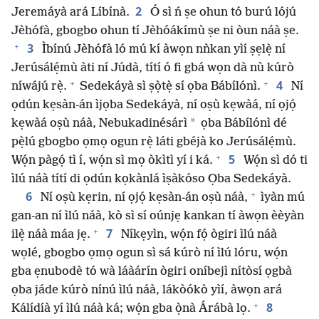
2
Jeremáyà ará Líbínà.
Ó sì ń ṣe ohun tó burú lójú
Jèhófà, gbogbo ohun tí Jèhóákímù ṣe ni òun náà ṣe.
+
3
Ìbínú Jèhófà ló mú kí àwọn nǹkan yìí ṣẹlẹ̀ ní
Jerúsálẹ́mù àti ní Júdà, títí ó fi gbá wọn dà nù kúrò
+
+
4
níwájú rẹ̀.
Sedekáyà sì ṣọ̀tẹ̀ sí ọba Bábílónì.
Ní
ọdún kẹsàn-án ìjọba Sedekáyà, ní oṣù kẹwàá, ní ọjọ́
*
kẹwàá oṣù náà, Nebukadinésárì
ọba Bábílónì dé
pẹ̀lú gbogbo ọmọ ogun rẹ̀ láti gbéjà ko Jerúsálẹ́mù.
+
5
Wọ́n pàgọ́ tì í, wọ́n sì mọ òkìtì yí i ká.
Wọ́n sì dó ti
ìlú náà títí di ọdún kọkànlá ìṣàkóso Ọba Sedekáyà.
+
6
Ní oṣù kẹrin, ní ọjọ́ kẹsàn-án oṣù náà,
ìyàn mú
gan-an ní ìlú náà, kò sì sí oúnjẹ kankan tí àwọn èèyàn
+
7
ilẹ̀ náà máa jẹ.
Níkẹyìn, wọ́n fọ́ ògiri ìlú náà
wọlé, gbogbo ọmọ ogun sì sá kúrò ní ìlú lóru, wọ́n
gba ẹnubodè tó wà láàárín ògiri oníbejì nítòsí ọgbà
ọba jáde kúrò nínú ìlú náà, lákòókò yìí, àwọn ará
+
8
Kálídíà yí ìlú náà ká; wọ́n gba ọ̀nà Árábà lọ.