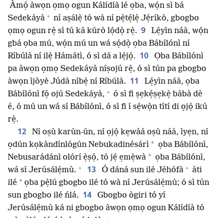
Àmọ́ àwọn ọmọ ogun Kálídíà lé ọba, wọ́n sì bá
+
Sedekáyà
ní aṣálẹ̀ tó wà ní pẹ̀tẹ́lẹ̀ Jẹ́ríkò, gbogbo
9
ọmọ ogun rẹ̀ sì tú ká kúrò lọ́dọ̀ rẹ̀.
Lẹ́yìn náà, wọ́n
gbá ọba mú, wọ́n mú un wá sọ́dọ̀ ọba Bábílónì ní
10
Ríbúlà ní ilẹ̀ Hámátì, ó sì dá a lẹ́jọ́.
Ọba Bábílónì
pa àwọn ọmọ Sedekáyà níṣojú rẹ̀, ó sì tún pa gbogbo
11
àwọn ìjòyè Júdà níbẹ̀ ní Ríbúlà.
Lẹ́yìn náà, ọba
+
Bábílónì fọ́ ojú Sedekáyà,
ó sì fi ṣẹkẹ́ṣẹkẹ̀ bàbà dè
é, ó mú un wá sí Bábílónì, ó sì fi í sẹ́wọ̀n títí di ọjọ́ ikú
rẹ̀.
12
Ní oṣù karùn-ún, ní ọjọ́ kẹwàá oṣù náà, ìyẹn, ní
*
ọdún kọkàndínlógún Nebukadinésárì
ọba Bábílónì,
*
Nebusarádánì olórí ẹ̀ṣọ́, tó jẹ́ ẹmẹ̀wà
ọba Bábílónì,
+
+
13
wá sí Jerúsálẹ́mù.
Ó dáná sun ilé Jèhófà
àti
*
ilé
ọba pẹ̀lú gbogbo ilé tó wà ní Jerúsálẹ́mù; ó sì tún
14
sun gbogbo ilé ńlá.
Gbogbo ògiri tó yí
Jerúsálẹ́mù ká ni gbogbo àwọn ọmọ ogun Kálídíà tó