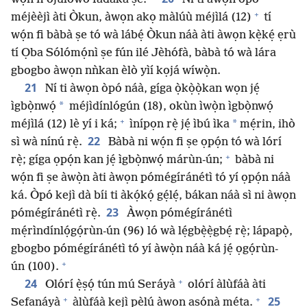
+
méjèèjì àti Òkun, àwọn akọ màlúù méjìlá (12)
tí
wọ́n fi bàbà ṣe tó wà lábẹ́ Òkun náà àti àwọn kẹ̀kẹ́ ẹrù
tí Ọba Sólómọ́nì ṣe fún ilé Jèhófà, bàbà tó wà lára
gbogbo àwọn nǹkan èlò yìí kọjá wíwọ̀n.
21
Ní ti àwọn òpó náà, gíga ọ̀kọ̀ọ̀kan wọn jẹ́
*
ìgbọ̀nwọ́
méjìdínlógún (18), okùn ìwọ̀n ìgbọ̀nwọ́
+
*
méjìlá (12) lè yí i ká;
ìnípọn rẹ̀ jẹ́ ìbú ìka
mẹ́rin, ihò
22
sì wà nínú rẹ̀.
Bàbà ni wọ́n fi ṣe ọpọ́n tó wà lórí
+
rẹ̀; gíga ọpọ́n kan jẹ́ ìgbọ̀nwọ́ márùn-ún;
bàbà ni
wọ́n fi ṣe àwọ̀n àti àwọn pómégíránétì tó yí ọpọ́n náà
ká. Òpó kejì dà bíi ti àkọ́kọ́ gẹ́lẹ́, bákan náà sì ni àwọn
23
pómégíránétì rẹ̀.
Àwọn pómégíránétì
mẹ́rìndínlọ́gọ́rùn-ún (96) ló wà lẹ́gbẹ̀ẹ̀gbẹ́ rẹ̀; lápapọ̀,
gbogbo pómégíránétì tó yí àwọ̀n náà ká jẹ́ ọgọ́rùn-
+
ún (100).
+
24
Olórí ẹ̀ṣọ́ tún mú Seráyà
olórí àlùfáà àti
+
+
25
Sefanáyà
àlùfáà kejì pẹ̀lú àwọn aṣọ́nà mẹ́ta.