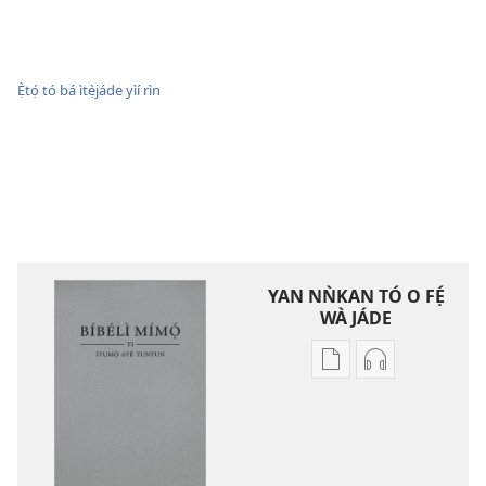
Ẹ̀tọ́ tó bá ìtẹ̀jáde yìí rìn
YAN NǸKAN TÓ O FẸ́
WÀ JÁDE
Bó
Bó
o
O
ṣe
Ṣe
fẹ́
Fẹ́
wa
Wa