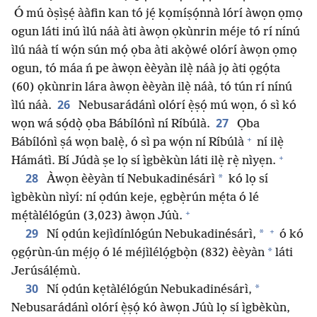
Ó mú òṣìṣẹ́ ààfin kan tó jẹ́ kọmíṣọ́nnà lórí àwọn ọmọ
ogun láti inú ìlú náà àti àwọn ọkùnrin méje tó rí nínú
ìlú náà tí wọ́n sún mọ́ ọba àti akọ̀wé olórí àwọn ọmọ
ogun, tó máa ń pe àwọn èèyàn ilẹ̀ náà jọ àti ọgọ́ta
(60) ọkùnrin lára àwọn èèyàn ilẹ̀ náà, tó tún rí nínú
26
ìlú náà.
Nebusarádánì olórí ẹ̀ṣọ́ mú wọn, ó sì kó
27
wọn wá sọ́dọ̀ ọba Bábílónì ní Ríbúlà.
Ọba
+
Bábílónì ṣá wọn balẹ̀, ó sì pa wọ́n ní Ríbúlà
ní ilẹ̀
+
Hámátì. Bí Júdà ṣe lọ sí ìgbèkùn láti ilẹ̀ rẹ̀ nìyẹn.
28
*
Àwọn èèyàn tí Nebukadinésárì
kó lọ sí
ìgbèkùn nìyí: ní ọdún keje, ẹgbẹ̀rún mẹ́ta ó lé
+
mẹ́tàlélógún (3,023) àwọn Júù.
+
29
*
Ní ọdún kejìdínlógún Nebukadinésárì,
ó kó
*
ọgọ́rùn-ún mẹ́jọ ó lé méjìlélọ́gbọ̀n (832) èèyàn
láti
Jerúsálẹ́mù.
30
*
Ní ọdún kẹtàlélógún Nebukadinésárì,
Nebusarádánì olórí ẹ̀ṣọ́ kó àwọn Júù lọ sí ìgbèkùn,