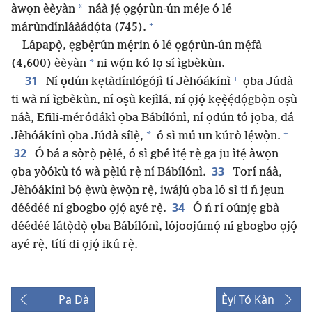
*
àwọn èèyàn
náà jẹ́ ọgọ́rùn-ún méje ó lé
+
márùndínláàádọ́ta (745).
Lápapọ̀, ẹgbẹ̀rún mẹ́rin ó lé ọgọ́rùn-ún mẹ́fà
*
(4,600) èèyàn
ni wọ́n kó lọ sí ìgbèkùn.
+
31
Ní ọdún kẹtàdínlógójì tí Jèhóákínì
ọba Júdà
ti wà ní ìgbèkùn, ní oṣù kejìlá, ní ọjọ́ kẹẹ̀ẹ́dọ́gbọ̀n oṣù
náà, Efili-méródákì ọba Bábílónì, ní ọdún tó jọba, dá
+
*
Jèhóákínì ọba Júdà sílẹ̀,
ó sì mú un kúrò lẹ́wọ̀n.
32
Ó bá a sọ̀rọ̀ pẹ̀lẹ́, ó sì gbé ìtẹ́ rẹ̀ ga ju ìtẹ́ àwọn
33
ọba yòókù tó wà pẹ̀lú rẹ̀ ní Bábílónì.
Torí náà,
Jèhóákínì bọ́ ẹ̀wù ẹ̀wọ̀n rẹ̀, iwájú ọba ló sì ti ń jẹun
34
déédéé ní gbogbo ọjọ́ ayé rẹ̀.
Ó ń rí oúnjẹ gbà
déédéé látọ̀dọ̀ ọba Bábílónì, lójoojúmọ́ ní gbogbo ọjọ́
ayé rẹ̀, títí di ọjọ́ ikú rẹ̀.
Pa Dà
Èyí Tó Kàn