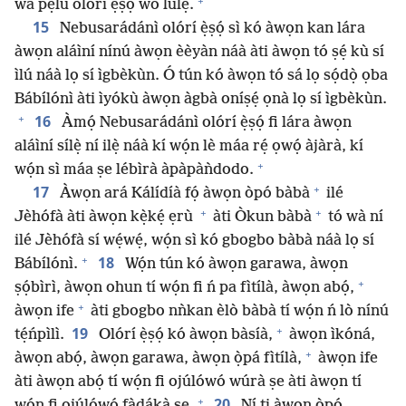
+
wà pẹ̀lú olórí ẹ̀ṣọ́ wó lulẹ̀.
15
Nebusarádánì olórí ẹ̀ṣọ́ sì kó àwọn kan lára
àwọn aláìní nínú àwọn èèyàn náà àti àwọn tó ṣẹ́ kù sí
ìlú náà lọ sí ìgbèkùn. Ó tún kó àwọn tó sá lọ sọ́dọ̀ ọba
Bábílónì àti ìyókù àwọn àgbà oníṣẹ́ ọnà lọ sí ìgbèkùn.
+
16
Àmọ́ Nebusarádánì olórí ẹ̀ṣọ́ fi lára àwọn
aláìní sílẹ̀ ní ilẹ̀ náà kí wọ́n lè máa rẹ́ ọwọ́ àjàrà, kí
+
wọ́n sì máa ṣe lébìrà àpàpàǹdodo.
+
17
Àwọn ará Kálídíà fọ́ àwọn òpó bàbà
ilé
+
+
Jèhófà àti àwọn kẹ̀kẹ́ ẹrù
àti Òkun bàbà
tó wà ní
ilé Jèhófà sí wẹ́wẹ́, wọ́n sì kó gbogbo bàbà náà lọ sí
+
18
Bábílónì.
Wọ́n tún kó àwọn garawa, àwọn
+
ṣọ́bìrì, àwọn ohun tí wọ́n fi ń pa fìtílà, àwọn abọ́,
+
àwọn ife
àti gbogbo nǹkan èlò bàbà tí wọ́n ń lò nínú
+
19
tẹ́ńpìlì.
Olórí ẹ̀ṣọ́ kó àwọn bàsíà,
àwọn ìkóná,
+
àwọn abọ́, àwọn garawa, àwọn ọ̀pá fìtílà,
àwọn ife
àti àwọn abọ́ tí wọ́n fi ojúlówó wúrà ṣe àti àwọn tí
+
20
wọ́n fi ojúlówó fàdákà ṣe.
Ní ti àwọn òpó