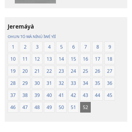
ìtẹ̀jáde
Àtẹ́tísí
jáde
Jáde
Bíbélì
Bíbélì
Ìtumọ̀
Ìtumọ̀
Jeremáyà
Ayé
Ayé
OHUN TÓ WÀ NÍNÚ ÌWÉ YÌÍ
Tuntun
Tuntun
(Tí
(Tí
1
2
3
4
5
6
7
8
9
A
A
10
11
12
13
14
15
16
17
18
Tún
Tún
Ṣe
Ṣe
19
20
21
22
23
24
25
26
27
Lọ́dún
Lọ́dún
2018)
2018)
28
29
30
31
32
33
34
35
36
37
38
39
40
41
42
43
44
45
46
47
48
49
50
51
52