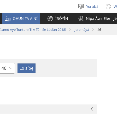
Yorùbá
W
Yan
(
èdè
n
OHUN TÁ A NÍ
ÌRÒYÌN
Nípa Àwa Ẹlẹ́rìí J
w
i Ìtumọ̀ Ayé Tuntun (Tí A Tún Ṣe Lọ́dún 2018)
Jeremáyà
46
Orí