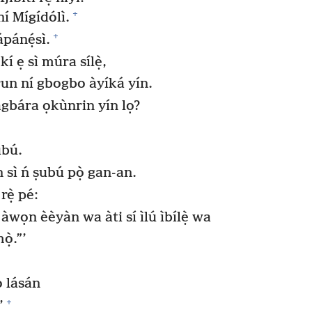
+
 ní Mígídólì.
+
ápánẹ́sì.
kí ẹ sì múra sílẹ̀,
run ní gbogbo àyíká yín.
lágbára ọkùnrin yín lọ?
ubú.
n sì ń ṣubú pọ̀ gan-an.
rẹ̀ pé:
̣ àwọn èèyàn wa àti sí ìlú ìbílẹ̀ wa
ọ̀.”’
o lásán
+
’