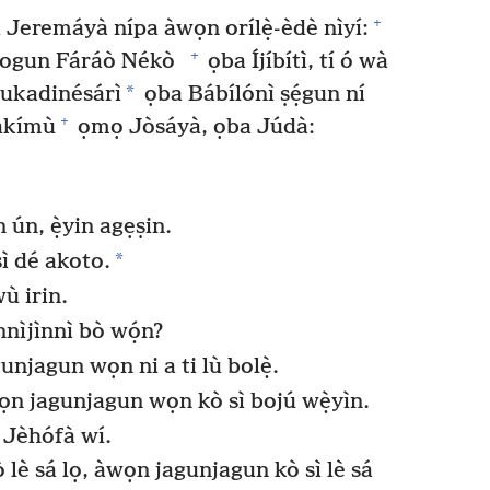
+
íì Jeremáyà nípa àwọn orílẹ̀-èdè nìyí:
+
 ogun Fáráò Nékò
ọba Íjíbítì, tí ó wà
*
ebukadinésárì
ọba Bábílónì ṣẹ́gun ní
+
óákímù
ọmọ Jòsáyà, ọba Júdà:
n ún, ẹ̀yin agẹṣin.
*
sì dé akoto.
wù irin.
ìnnìjìnnì bò wọ́n?
unjagun wọn ni a ti lù bolẹ̀.
àwọn jagunjagun wọn kò sì bojú wẹ̀yìn.
i Jèhófà wí.
ò lè sá lọ, àwọn jagunjagun kò sì lè sá