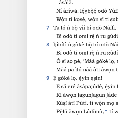
àsálà.
Ní àríwá, lẹ́gbẹ̀ẹ́ odò Yúf
Wọ́n ti kọsẹ̀, wọ́n sì ti ṣu
7
Ta ló ń bọ̀ yìí bí odò Náílì,
Bí odò tí omi rẹ̀ ń ru gùd
8
Íjíbítì ń gòkè bọ̀ bí odò Náí
Bí odò tí omi rẹ̀ ń ru gùd
Ó sì sọ pé, ‘Màá gòkè lọ, 
Màá pa ìlú náà àti àwọn tó
9
Ẹ gòkè lọ, ẹ̀yin ẹṣin!
Ẹ sá eré àsápajúdé, ẹ̀yin k
Kí àwọn jagunjagun jáde 
Kúṣì àti Pútì, tí wọ́n mọ 
+
Pẹ̀lú àwọn Lúdímù,
tí w