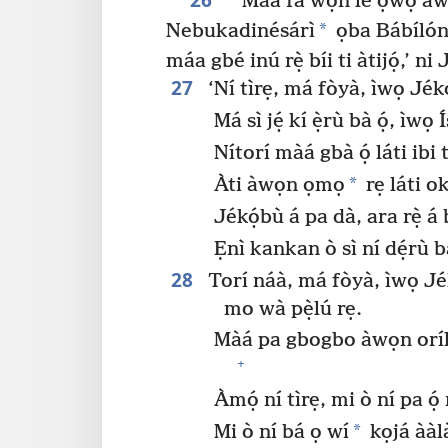
“‘Màá fà wọ́n lé ọwọ́ àwọ
*
Nebukadinésárì
ọba Bábílón
máa gbé inú rẹ̀ bíi ti àtijọ́,’ ni
27
‘Ní tìrẹ, má fòyà, ìwọ Jékó
Má sì jẹ́ kí ẹ̀rù bà ọ́, ìwọ Ís
Nítorí màá gbà ọ́ láti ibi 
*
Àti àwọn ọmọ
rẹ láti o
Jékọ́bù á pa dà, ara rẹ̀ á b
Ẹnì kankan ò sì ní dẹ́rù b
28
Torí náà, má fòyà, ìwọ Jékó
mo wà pẹ̀lú rẹ.
Màá pa gbogbo àwọn orílè
+
Àmọ́ ní tìrẹ, mi ò ní pa ọ́
*
Mi ò ní bá ọ wí
kọjá ààl