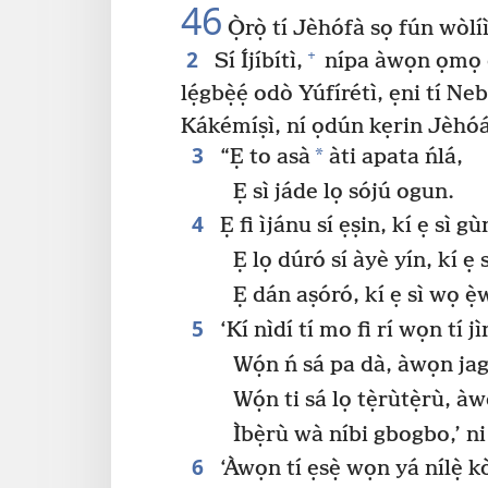
46
Ọ̀rọ̀ tí Jèhófà sọ fún wòl
2
+
Sí Íjíbítì,
nípa àwọn ọmọ
lẹ́gbẹ̀ẹ́ odò Yúfírétì, ẹni tí N
Kákémíṣì, ní ọdún kẹrin Jèh
3
*
“Ẹ to asà
àti apata ńlá,
Ẹ sì jáde lọ sójú ogun.
4
Ẹ fi ìjánu sí ẹṣin, kí ẹ sì gù
Ẹ lọ dúró sí àyè yín, kí ẹ 
Ẹ dán aṣóró, kí ẹ sì wọ ẹ̀
5
‘Kí nìdí tí mo fi rí wọn tí j
Wọ́n ń sá pa dà, àwọn jag
Wọ́n ti sá lọ tẹ̀rùtẹ̀rù, 
Ìbẹ̀rù wà níbi gbogbo,’ n
6
‘Àwọn tí ẹsẹ̀ wọn yá nílẹ̀ k