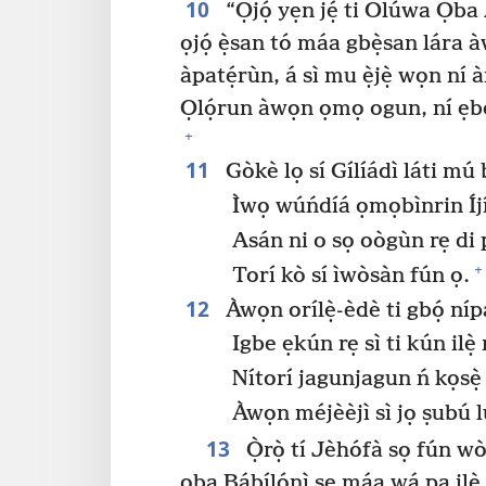
10
“Ọjọ́ yẹn jẹ́ ti Olúwa Ọb
ọjọ́ ẹ̀san tó máa gbẹ̀san lára à
àpatẹ́rùn, á sì mu ẹ̀jẹ̀ wọn n
Ọlọ́run àwọn ọmọ ogun, ní ẹb
+
11
Gòkè lọ sí Gílíádì láti m
Ìwọ wúńdíá ọmọbìnrin Íjí
Asán ni o sọ oògùn rẹ di 
+
Torí kò sí ìwòsàn fún ọ.
12
Àwọn orílẹ̀-èdè ti gbọ́ ní
Igbe ẹkún rẹ sì ti kún ilẹ̀
Nítorí jagunjagun ń kọsẹ̀
Àwọn méjèèjì sì jọ ṣubú lu
13
Ọ̀rọ̀ tí Jèhófà sọ fún 
ọba Bábílónì ṣe máa wá pa ilẹ̀ Íj