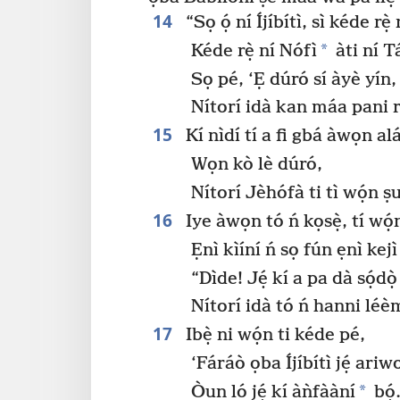
14
“Sọ ọ́ ní Íjíbítì, sì kéde rẹ̀
*
Kéde rẹ̀ ní Nófì
àti ní T
Sọ pé, ‘Ẹ dúró sí àyè yín, 
Nítorí idà kan máa pani 
15
Kí nìdí tí a fi gbá àwọn a
Wọn kò lè dúró,
Nítorí Jèhófà ti tì wọ́n ṣ
16
Iye àwọn tó ń kọsẹ̀, tí wọ́
Ẹnì kìíní ń sọ fún ẹnì kejì 
“Dìde! Jẹ́ kí a pa dà sọ́dò
Nítorí idà tó ń hanni léèm
17
Ibẹ̀ ni wọ́n ti kéde pé,
‘Fáráò ọba Íjíbítì jẹ́ ariw
*
Òun ló jẹ́ kí àǹfààní
bọ́.