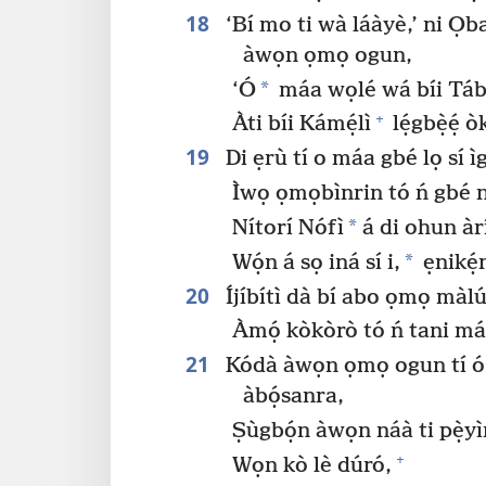
18
‘Bí mo ti wà láàyè,’ ni Ọba 
àwọn ọmọ ogun,
*
‘Ó
máa wọlé wá bíi Táb
+
Àti bíi Kámẹ́lì
lẹ́gbẹ̀ẹ́ 
19
Di ẹrù tí o máa gbé lọ sí 
Ìwọ ọmọbìnrin tó ń gbé ní 
*
Nítorí Nófì
á di ohun àrí
*
Wọ́n á sọ iná sí i,
ẹnikẹ́n
20
Íjíbítì dà bí abo ọmọ màlú
Àmọ́ kòkòrò tó ń tani má
21
Kódà àwọn ọmọ ogun tí ó h
àbọ́sanra,
Ṣùgbọ́n àwọn náà ti pẹ̀yìn
+
Wọn kò lè dúró,