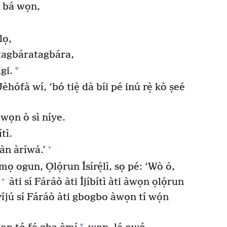
é bá wọn,
lọ,
e tagbáratagbára,
*
gi.
 Jèhófà wí, ‘bó tiẹ̀ dà bíi pé inú rẹ̀ kò ṣeé
 wọn ò sì níye.
tì.
+
àn àríwá.’
 ogun, Ọlọ́run Ísírẹ́lì, sọ pé: ‘Wò ó,
+
àti sí Fáráò àti Íjíbítì àti àwọn ọlọ́run
yíjú sí Fáráò àti gbogbo àwọn tí wọ́n