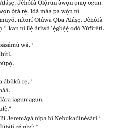
a Aláṣẹ, Jèhófà Ọlọ́run àwọn ọmọ ogun,
wọn ọ̀tá rẹ̀. Idà máa pa wọ́n ní
í àmuyó, nítorí Olúwa Ọba Aláṣẹ, Jèhófà
*
ọ
kan ní ilẹ̀ àríwá lẹ́gbẹ̀ẹ́ odò Yúfírétì.
+
ú básámù wá,
bítì.
púpọ̀,
+
pa àbùkù rẹ,
 náà.
 lára jagunjagun,
lẹ̀.”
*
wòlíì Jeremáyà nípa bí Nebukadinésárì
+
íbítì rẹ́ nìyí: