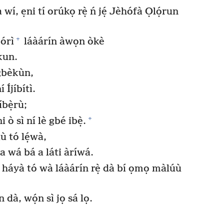
wí, ẹni tí orúkọ rẹ̀ ń jẹ́ Jèhófà Ọlọ́run
+
órì
láàárín àwọn òkè
òkun.
ìgbèkùn,
Íjíbítì.
bẹ̀rù;
+
i ò sì ní lè gbé ibẹ̀.
ù tó lẹ́wà,
a wá bá a láti àríwá.
áyà tó wà láàárín rẹ̀ dà bí ọmọ màlúù
 dà, wọ́n sì jọ sá lọ.