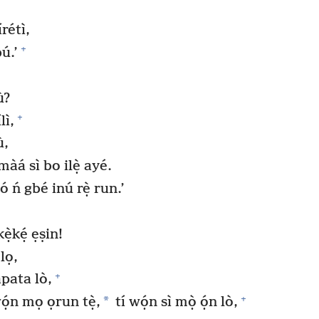
írétì,
+
bú.’
ù?
+
lì,
ù,
màá sì bo ilẹ̀ ayé.
 ń gbé inú rẹ̀ run.’
ẹ̀kẹ́ ẹṣin!
lọ,
+
apata lò,
+
*
ọ́n mọ ọrun tẹ̀,
tí wọ́n sì mọ̀ ọ́n lò,