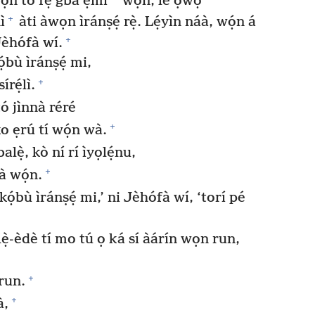
*
n tó fẹ́ gba ẹ̀mí
wọn, lé ọwọ́
+
ì
àti àwọn ìránṣẹ́ rẹ̀. Lẹ́yìn náà, wọ́n á
+
 Jèhófà wí.
̣bù ìránṣẹ́ mi,
+
írẹ́lì.
tó jìnnà réré
+
ko ẹrú tí wọ́n wà.
alẹ̀, kò ní rí ìyọlẹ́nu,
+
à wọ́n.
̣bù ìránṣẹ́ mi,’ ni Jèhófà wí, ‘torí pé
̣-èdè tí mo tú ọ ká sí àárín wọn run,
+
 run.
+
à,