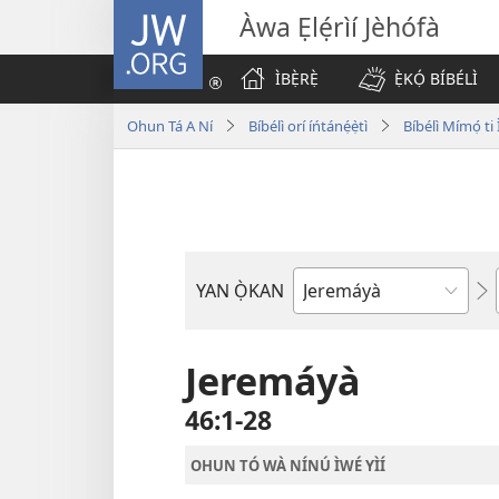
JW.ORG
Àwa Ẹlẹ́rìí Jèhófà
ÌBẸ̀RẸ̀
Ẹ̀KỌ́ BÍBÉLÌ
Ohun Tá A Ní
Bíbélì orí íńtánẹ́ẹ̀tì
Bíbélì Mímọ́ t
YAN Ọ̀KAN
Ìwé
Bíbélì
Jeremáyà
46:1-28
OHUN TÓ WÀ NÍNÚ ÌWÉ YÌÍ