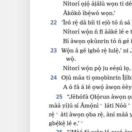
Nítorí ọjọ́ àjálù wọn ti d
Àkókò ìbẹ̀wò wọn.’
22
‘Ìró rẹ̀ dà bíi ti ejò tó ń sá 
Nítorí wọ́n ń fi àáké lé 
Bí àwọn ọkùnrin tó ń gé i
23
Wọ́n á gé igbó rẹ̀ lulẹ̀,’ ni
wọ̀.
Nítorí wọ́n pọ̀ ju eéṣú lọ,
24
Ojú máa ti ọmọbìnrin Íjíbí
A ó fà á lé ọwọ́ àwọn èèy
25
“Jèhófà Ọlọ́run àwọn ọmọ
+
*
màá yíjú sí Ámọ́nì
láti Nóò
+
rẹ̀
àti àwọn ọba rẹ̀, àní màá 
+
gbẹ́kẹ̀ lé e.’
26