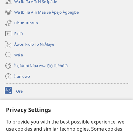
Wá Ibi Tá A Ti Ń Ṣe Ìpàdé
(opens
new
Wá Ibi Tá A Ti Máa Ṣe Àpéjọ Àgbègbè
(opens
window)
new
Ohun Tuntun
window)
Fídíò
Àwọn Fídíò Tó Ní Àlàyé
Wá a
Ìsọfúnni Nípa Àwa Ẹlẹ́rìí Jèhófà
Ìrànlọ́wọ́
Ọrẹ
(opens
new
window)
ÀKÁ ÌWÉ ORÍ ÍŃTÁNẸ́Ẹ̀TÌ TI Watchtower™
Privacy Settings
(opens
new
®
JW Hub
To provide you with the best possible experience, we
window)
(opens
use cookies and similar technologies. Some cookies
new
®