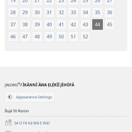
19
20
21
22
23
24
25
26
27
Lọ́dún
Lọ́dún
2018)
2018)
28
29
30
31
32
33
34
35
36
37
38
39
40
41
42
43
44
45
46
47
48
49
50
51
52
®
JW.ORG
/ ÌKÀNNÌ ÀWA ẸLẸ́RÌÍ JÈHÓFÀ
Appearance Settings
Ìlujá Tó Rọrùn
Ṣé O Fẹ́ Ká Wá Ẹ Wá?