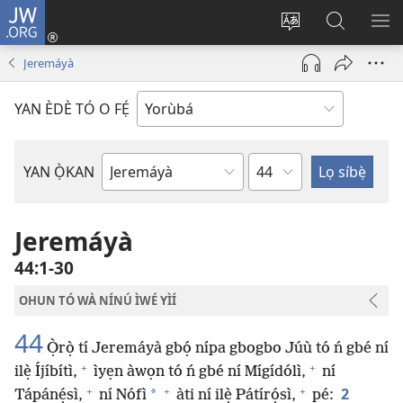
JW.ORG
Wọlé
(opens
Yí
Wa
GB
new
èdè
JW.ORG
YÍ
Jeremáyà
window)
ìkànnì
JÁ
pa
YAN ÈDÈ TÓ O FẸ́
dà
Orí
YAN Ọ̀KAN
Ìwé
Bíbélì
Jeremáyà
44:1-30
OHUN TÓ WÀ NÍNÚ ÌWÉ YÌÍ
44
Ọ̀rọ̀ tí Jeremáyà gbọ́ nípa gbogbo Júù tó ń gbé ní
+
+
ilẹ̀ Íjíbítì,
ìyẹn àwọn tó ń gbé ní Mígídólì,
ní
+
+
+
2
*
Tápánẹ́sì,
ní Nófì
àti ní ilẹ̀ Pátírọ́sì,
pé: