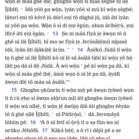
wọ́n lè máa gbé ibẹ̀, gbogbo wọn sì máa ṣègbé ní ilẹ̀
+
Íjíbítì.
Idà yóò pa wọ́n, ìyàn yóò sì mú kí wọ́n ṣègbé;
látorí ẹni tó kéré jù dórí ẹni tó dàgbà jù, idà àti ìyàn
ni yóò pa wọ́n. Wọ́n á sì di ẹni ègún, ohun àríbẹ̀rù, ẹni
+
13
ìfiré àti ẹni ẹ̀gàn.
Ṣe ni màá fìyà jẹ àwọn tó ń
gbé ní ilẹ̀ Íjíbítì, bí mo ṣe fìyà jẹ Jerúsálẹ́mù nípasẹ̀
+
14
*
idà, ìyàn àti àjàkálẹ̀ àrùn.
Àṣẹ́kù Júdà tí wọ́n
lọ ń gbé ní ilẹ̀ Íjíbítì kò ní lè sá àsálà tàbí kí wọ́n yè bọ́
*
láti pa dà sí ilẹ̀ Júdà. Á wù wọ́n
pé kí wọ́n pa dà, kí
wọ́n sì máa gbé ibẹ̀, àmọ́ wọn ò ní lè pa dà, àyàfi
àwọn díẹ̀ tó máa sá àsálà.’”
15
Gbogbo ọkùnrin tí wọ́n mọ̀ pé àwọn ìyàwó wọn
ti ń rú ẹbọ sí àwọn ọlọ́run míì àti gbogbo àwọn ìyàwó
tí wọ́n wà níbẹ̀, tí wọ́n jẹ́ àwùjọ ńlá àti gbogbo èèyàn
+
+
tó ń gbé nílẹ̀ Íjíbítì,
ní Pátírọ́sì,
dá Jeremáyà
16
lóhùn pé:
“A ò ní fetí sí ọ̀rọ̀ tí o sọ fún wa ní
17
orúkọ Jèhófà.
Kàkà bẹ́ẹ̀, a ó rí i dájú pé a ṣe
gbogbo ohun tó ti ẹnu wa jáde, láti rú ẹbọ sí