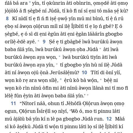
*
ńlá bá ara
yín, tí ọkùnrin àti obìnrin, ọmọdé àti ọmọ
jòjòló á fi ṣègbé ní Júdà, tí kò fi ní sí ẹni tó máa ṣẹ́ kù?
8
Kí nìdí tí ẹ fi ń fi iṣẹ́ ọwọ́ yín mú mi bínú, tí ẹ̀ ń rú
ẹbọ sí àwọn ọlọ́run míì ní ilẹ̀ Íjíbítì tí ẹ lọ ń gbé? Ẹ ó
ṣègbé, ẹ ó sì di ẹni ègún àti ẹni ẹ̀gàn láàárín gbogbo
+
9
orílẹ̀-èdè ayé.
Ṣé ẹ ti gbàgbé ìwà burúkú àwọn
+
baba ńlá yín, ìwà burúkú àwọn ọba Júdà
àti ìwà
+
burúkú àwọn aya wọn,
ìwà burúkú tiyín àti ìwà
+
burúkú àwọn aya yín,
tí gbogbo yín hù ní ilẹ̀ Júdà
10
àti ní àwọn ojú ọ̀nà Jerúsálẹ́mù?
Títí di òní yìí,
+
*
wọn kò rẹ ara wọn sílẹ̀,
ẹ̀rù kò bà wọ́n,
bẹ́ẹ̀ ni
wọn kò rìn nínú òfin mi àti nínú àwọn ìlànà mi tí mo fi
+
lélẹ̀ fún ẹ̀yin àti àwọn baba ńlá yín.’
11
“Nítorí náà, ohun tí Jèhófà Ọlọ́run àwọn ọmọ
ogun, Ọlọ́run Ísírẹ́lì sọ nìyí, ‘Wò ó, mo ti pinnu láti
12
mú àjálù bá yín kí n lè pa gbogbo Júdà run.
Màá
sì kó àṣẹ́kù Júdà tí wọ́n ti pinnu láti lọ sí ilẹ̀ Íjíbítì kí