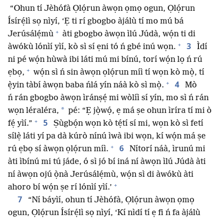
“Ohun tí Jèhófà Ọlọ́run àwọn ọmọ ogun, Ọlọ́run
Ísírẹ́lì sọ nìyí, ‘Ẹ ti rí gbogbo àjálù tí mo mú bá
+
Jerúsálẹ́mù
àti gbogbo àwọn ìlú Júdà, wọ́n ti di
+
3
àwókù lónìí yìí, kò sì sí ẹni tó ń gbé inú wọn.
Ìdí
ni pé wọ́n hùwà ibi láti mú mi bínú, torí wọ́n lọ ń rú
+
ẹbọ,
wọ́n sì ń sin àwọn ọlọ́run míì tí wọn kò mọ̀, tí
+
4
ẹ̀yin tàbí àwọn baba ńlá yín náà kò sì mọ̀.
Mò
ń rán gbogbo àwọn ìránṣẹ́ mi wòlíì sí yín, mo sì ń rán
*
wọn léraléra,
pé: “Ẹ jọ̀wọ́, ẹ má ṣe ohun ìríra tí mi ò
+
5
fẹ́ yìí.”
Ṣùgbọ́n wọn kò tẹ́tí sí mi, wọn kò sì fetí
sílẹ̀ láti yí pa dà kúrò nínú ìwà ibi wọn, kí wọ́n má ṣe
+
6
rú ẹbọ sí àwọn ọlọ́run míì.
Nítorí náà, ìrunú mi
àti ìbínú mi tú jáde, ó sì jó bí iná ní àwọn ìlú Júdà àti
ní àwọn ojú ọ̀nà Jerúsálẹ́mù, wọ́n sì di àwókù àti
+
ahoro bí wọ́n ṣe rí lónìí yìí.’
7
“Ní báyìí, ohun tí Jèhófà, Ọlọ́run àwọn ọmọ
ogun, Ọlọ́run Ísírẹ́lì sọ nìyí, ‘Kí nìdí tí ẹ fi ń fa àjálù