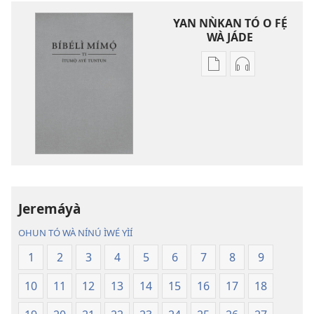
YAN NǸKAN TÓ O FẸ́
WÀ JÁDE
Bó
Bó
o
O
ṣe
Ṣe
fẹ́
Fẹ́
wa
Wa
ìtẹ̀jáde
Àtẹ́tísí
jáde
Jáde
Bíbélì
Bíbélì
Ìtumọ̀
Ìtumọ̀
Jeremáyà
Ayé
Ayé
OHUN TÓ WÀ NÍNÚ ÌWÉ YÌÍ
Tuntun
Tuntun
(Tí
(Tí
1
2
3
4
5
6
7
8
9
A
A
10
11
12
13
14
15
16
17
18
Tún
Tún
Ṣe
Ṣe