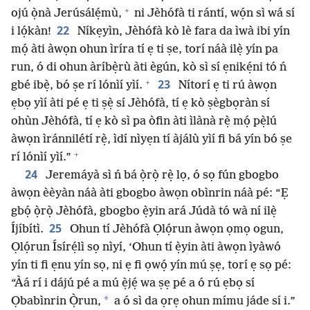
+
ojú ọ̀nà Jerúsálẹ́mù,
ni Jèhófà ti rántí, wọ́n sì wá sí
22
i lọ́kàn!
Níkẹyìn, Jèhófà kò lè fara da ìwà ibi yín
mọ́ àti àwọn ohun ìríra tí ẹ ti ṣe, torí náà ilẹ̀ yín pa
run, ó di ohun àríbẹ̀rù àti ègún, kò sì sí ẹnikẹ́ni tó ń
+
23
gbé ibẹ̀, bó ṣe rí lónìí yìí.
Nítorí ẹ ti rú àwọn
ẹbọ yìí àti pé ẹ ti ṣẹ̀ sí Jèhófà, tí ẹ kò ṣègbọràn sí
ohùn Jèhófà, tí ẹ kò sì pa òfin àti ìlànà rẹ̀ mọ́ pẹ̀lú
àwọn ìránnilétí rẹ̀, ìdí nìyẹn tí àjálù yìí fi bá yín bó ṣe
+
rí lónìí yìí.”
24
Jeremáyà sì ń bá ọ̀rọ̀ rẹ̀ lọ, ó sọ fún gbogbo
àwọn èèyàn náà àti gbogbo àwọn obìnrin náà pé: “Ẹ
gbọ́ ọ̀rọ̀ Jèhófà, gbogbo ẹ̀yin ará Júdà tó wà ní ilẹ̀
25
Íjíbítì.
Ohun tí Jèhófà Ọlọ́run àwọn ọmọ ogun,
Ọlọ́run Ísírẹ́lì sọ nìyí, ‘Ohun tí ẹ̀yin àti àwọn ìyàwó
yín ti fi ẹnu yín sọ, ni ẹ fi ọwọ́ yín mú ṣẹ, torí ẹ sọ pé:
“Àá rí i dájú pé a mú ẹ̀jẹ́ wa ṣẹ pé a ó rú ẹbọ sí
*
Ọbabìnrin Ọ̀run,
a ó sì da ọrẹ ohun mímu jáde sí i.”