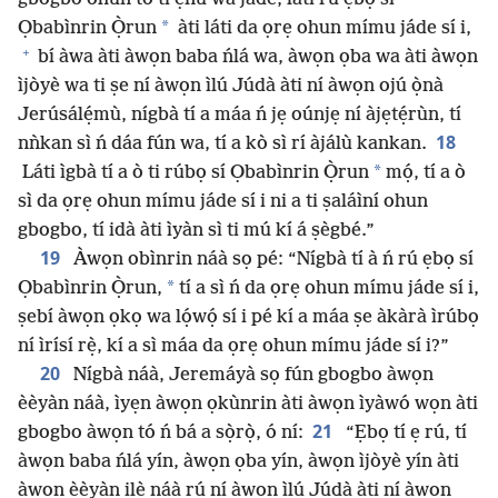
*
Ọbabìnrin Ọ̀run
àti láti da ọrẹ ohun mímu jáde sí i,
+
bí àwa àti àwọn baba ńlá wa, àwọn ọba wa àti àwọn
ìjòyè wa ti ṣe ní àwọn ìlú Júdà àti ní àwọn ojú ọ̀nà
Jerúsálẹ́mù, nígbà tí a máa ń jẹ oúnjẹ ní àjẹtẹ́rùn, tí
18
nǹkan sì ń dáa fún wa, tí a kò sì rí àjálù kankan.
*
Láti ìgbà tí a ò ti rúbọ sí Ọbabìnrin Ọ̀run
mọ́, tí a ò
sì da ọrẹ ohun mímu jáde sí i ni a ti ṣaláìní ohun
gbogbo, tí idà àti ìyàn sì ti mú kí á ṣègbé.”
19
Àwọn obìnrin náà sọ pé: “Nígbà tí à ń rú ẹbọ sí
*
Ọbabìnrin Ọ̀run,
tí a sì ń da ọrẹ ohun mímu jáde sí i,
ṣebí àwọn ọkọ wa lọ́wọ́ sí i pé kí a máa ṣe àkàrà ìrúbọ
ní ìrísí rẹ̀, kí a sì máa da ọrẹ ohun mímu jáde sí i?”
20
Nígbà náà, Jeremáyà sọ fún gbogbo àwọn
èèyàn náà, ìyẹn àwọn ọkùnrin àti àwọn ìyàwó wọn àti
21
gbogbo àwọn tó ń bá a sọ̀rọ̀, ó ní:
“Ẹbọ tí ẹ rú, tí
àwọn baba ńlá yín, àwọn ọba yín, àwọn ìjòyè yín àti
àwọn èèyàn ilẹ̀ náà rú ní àwọn ìlú Júdà àti ní àwọn