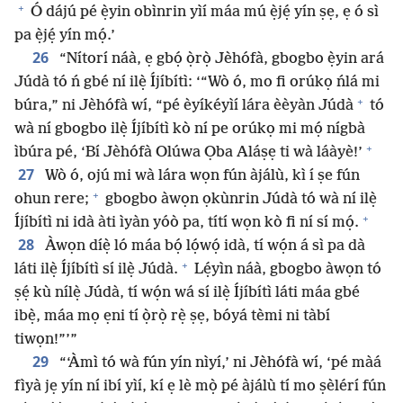
+
Ó dájú pé ẹ̀yin obìnrin yìí máa mú ẹ̀jẹ́ yín ṣẹ, ẹ ó sì
pa ẹ̀jẹ́ yín mọ́.’
26
“Nítorí náà, ẹ gbọ́ ọ̀rọ̀ Jèhófà, gbogbo ẹ̀yin ará
Júdà tó ń gbé ní ilẹ̀ Íjíbítì: ‘“Wò ó, mo fi orúkọ ńlá mi
+
búra,” ni Jèhófà wí, “pé èyíkéyìí lára èèyàn Júdà
tó
wà ní gbogbo ilẹ̀ Íjíbítì kò ní pe orúkọ mi mọ́ nígbà
+
ìbúra pé, ‘Bí Jèhófà Olúwa Ọba Aláṣẹ ti wà láàyè!’
27
Wò ó, ojú mi wà lára wọn fún àjálù, kì í ṣe fún
+
ohun rere;
gbogbo àwọn ọkùnrin Júdà tó wà ní ilẹ̀
+
Íjíbítì ni idà àti ìyàn yóò pa, títí wọn kò fi ní sí mọ́.
28
Àwọn díẹ̀ ló máa bọ́ lọ́wọ́ idà, tí wọ́n á sì pa dà
+
láti ilẹ̀ Íjíbítì sí ilẹ̀ Júdà.
Lẹ́yìn náà, gbogbo àwọn tó
ṣẹ́ kù nílẹ̀ Júdà, tí wọ́n wá sí ilẹ̀ Íjíbítì láti máa gbé
ibẹ̀, máa mọ ẹni tí ọ̀rọ̀ rẹ̀ ṣẹ, bóyá tèmi ni tàbí
tiwọn!”’”
29
“‘Àmì tó wà fún yín nìyí,’ ni Jèhófà wí, ‘pé màá
fìyà jẹ yín ní ibí yìí, kí ẹ lè mọ̀ pé àjálù tí mo ṣèlérí fún