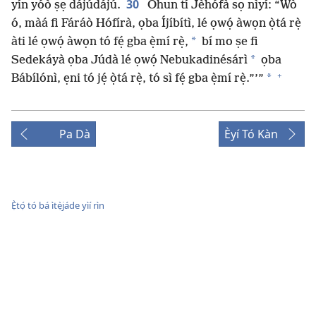
30
yín yóò ṣẹ dájúdájú.
Ohun tí Jèhófà sọ nìyí: “Wò
ó, màá fi Fáráò Hófírà, ọba Íjíbítì, lé ọwọ́ àwọn ọ̀tá rẹ̀
*
àti lé ọwọ́ àwọn tó fẹ́ gba ẹ̀mí rẹ̀,
bí mo ṣe fi
*
Sedekáyà ọba Júdà lé ọwọ́ Nebukadinésárì
ọba
+
*
Bábílónì, ẹni tó jẹ́ ọ̀tá rẹ̀, tó sì fẹ́ gba ẹ̀mí rẹ̀.”’”
Pa Dà
Èyí Tó Kàn
Ẹ̀tọ́ tó bá ìtẹ̀jáde yìí rìn