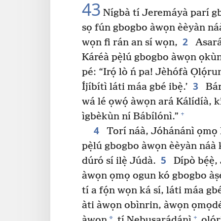
43
Nígbà tí Jeremáyà parí gbo
sọ fún gbogbo àwọn èèyàn náà,
2
wọn fi rán an sí wọn,
Asará
Káréà pẹ̀lú gbogbo àwọn ọkùn
pé: “Irọ́ lò ń pa! Jèhófà Ọlọ́ru
3
Íjíbítì láti máa gbé ibẹ̀.’
Bá
wá lé ọwọ́ àwọn ará Kálídíà, kí
+
ìgbèkùn ní Bábílónì.”
4
Torí náà, Jóhánánì ọmọ 
pẹ̀lú gbogbo àwọn èèyàn náà k
5
dúró sí ilẹ̀ Júdà.
Dípò bẹ́ẹ̀
àwọn ọmọ ogun kó gbogbo àṣẹ́k
tí a fọ́n wọn ká sí, láti máa gbé
àti àwọn obìnrin, àwọn ọmọdé
+
*
àwọn
tí Nebusarádánì
olórí