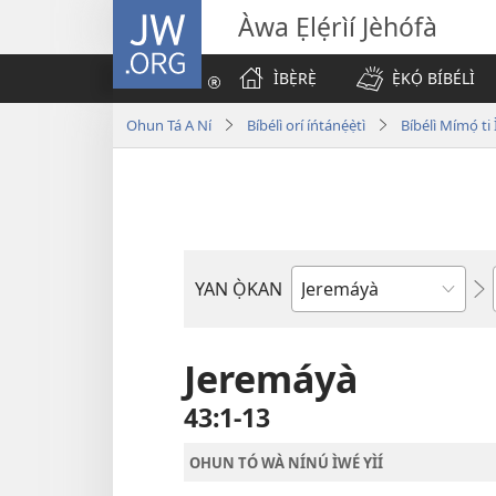
JW.ORG
Àwa Ẹlẹ́rìí Jèhófà
ÌBẸ̀RẸ̀
Ẹ̀KỌ́ BÍBÉLÌ
Ohun Tá A Ní
Bíbélì orí íńtánẹ́ẹ̀tì
Bíbélì Mímọ́ t
YAN Ọ̀KAN
Ìwé
Bíbélì
Jeremáyà
43:1-13
OHUN TÓ WÀ NÍNÚ ÌWÉ YÌÍ