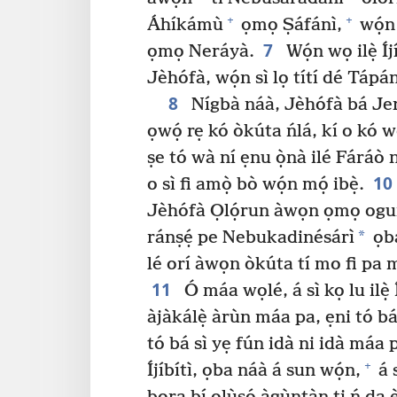
+
+
Áhíkámù
ọmọ Ṣáfánì,
wọ́n
7
ọmọ Neráyà.
Wọ́n wọ ilẹ̀ Í
Jèhófà, wọ́n sì lọ títí dé Tápán
8
Nígbà náà, Jèhófà bá Jere
ọwọ́ rẹ kó òkúta ńlá, kí o kó wọ
ṣe tó wà ní ẹnu ọ̀nà ilé Fáráò
10
o sì fi amọ̀ bò wọ́n mọ́ ibẹ̀.
Jèhófà Ọlọ́run àwọn ọmọ ogun, 
*
ránṣẹ́ pe Nebukadinésárì
ọba
lé orí àwọn òkúta tí mo fi pa mọ́ 
11
Ó máa wọlé, á sì kọ lu ilẹ̀ Í
àjàkálẹ̀ àrùn máa pa, ẹni tó bá
tó bá sì yẹ fún idà ni idà máa 
+
Íjíbítì, ọba náà á sun wọ́n,
á s