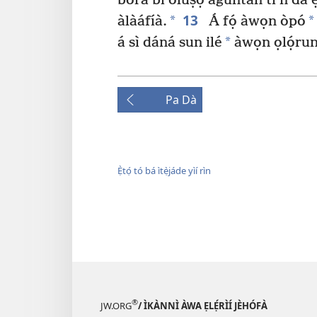
bora bí olùṣọ́ àgùntàn ti ń da è
13
*
*
àlàáfíà.
Á fọ́ àwọn òpó
*
á sì dáná sun ilé
àwọn ọlọ́run Í
Pa Dà
Ẹ̀tọ́ tó bá ìtẹ̀jáde yìí rìn
®
JW.ORG
/ ÌKÀNNÌ ÀWA ẸLẸ́RÌÍ JÈHÓFÀ