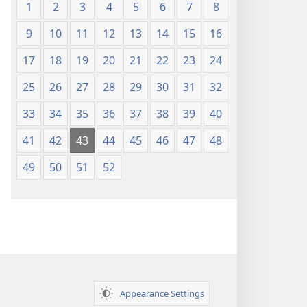
1
2
3
4
5
6
7
8
9
10
11
12
13
14
15
16
17
18
19
20
21
22
23
24
25
26
27
28
29
30
31
32
33
34
35
36
37
38
39
40
41
42
43
44
45
46
47
48
49
50
51
52
Appearance Settings