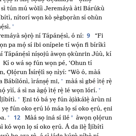
 sì tún mú wòlíì Jeremáyà àti Bárúkù
jíbítì, nítorí wọn kò ṣègbọràn sí ohùn
+
ẹ́sì.
9
máyà sọ̀rọ̀ ní Tápánẹ́sì, ó ní:
“Fi
n pa mọ́ sí ibi onípele tí wọ́n fi bíríkì
 ní Tápánẹ́sì níṣojú àwọn ọkùnrin Júù, kí
Kí o wá sọ fún wọn pé, ‘Ohun tí
Ọlọ́run Ísírẹ́lì sọ nìyí: “Wò ó, màá
+
 Bábílónì, ìránṣẹ́ mi,
màá sì gbé ìtẹ́ rẹ̀
+
yìí, á sì na àgọ́ ìtẹ́ rẹ̀ lé wọn lórí.
+
jíbítì.
Ẹni tó bá yẹ fún àjàkálẹ̀ àrùn ni
 yẹ fún oko ẹrú ló máa lọ sí oko ẹrú, ẹni
12
+
*
pa.
Màá sọ iná sí ilé
àwọn ọlọ́run
ì kó wọn lọ sí oko ẹrú. Á da ilẹ̀ Íjíbítì