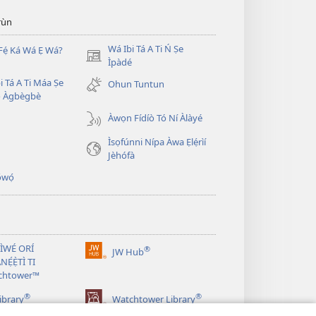
̣rùn
Wá Ibi Tá A Ti Ń Ṣe
Fẹ́ Ká Wá Ẹ Wá?
(opens
Ìpàdé
new
i Tá A Ti Máa Ṣe
Ohun Tuntun
window)
̣ Àgbègbè
Àwọn Fídíò Tó Ní Àlàyé
Ìsọfúnni Nípa Àwa Ẹlẹ́rìí
Jèhófà
̣wọ́
 ÌWÉ ORÍ
®
JW Hub
(opens
NẸ́Ẹ̀TÌ TI
new
chtower™
window)
®
®
ibrary
Watchtower Library