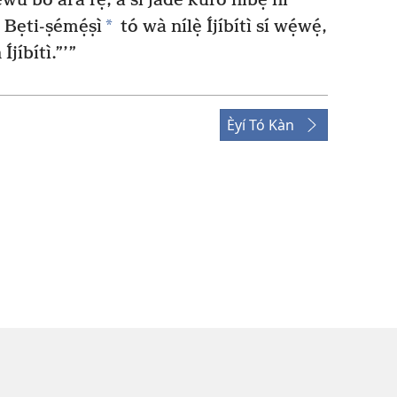
̣wù bo ara rẹ̀, á sì jáde kúrò níbẹ̀ ní
*
Bẹti-ṣémẹ́ṣì
tó wà nílẹ̀ Íjíbítì sí wẹ́wẹ́,
jíbítì.”’”
Èyí Tó Kàn