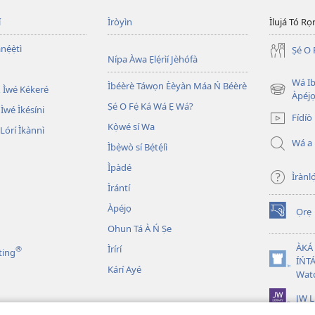
í
Ìròyìn
Ìlujá Tó Ro
nẹ́ẹ̀tì
Ṣé O 
Nípa Àwa Ẹlẹ́rìí Jèhófà
Wá Ib
Ìbéèrè Táwọn Èèyàn Máa Ń Béèrè
 Ìwé Kékeré
(opens
Àpéjo
Ṣé O Fẹ́ Ká Wá Ẹ Wá?
new
 Ìwé Ìkésíni
Fídíò
window)
Kọ̀wé sí Wa
órí Ìkànnì
Wá a
Ìbẹ̀wò sí Bẹ́tẹ́lì
Ìpàdé
Ìrànló
Ìrántí
Àpéjọ
Ọrẹ
(opens
Ohun Tá À Ń Ṣe
new
window)
ÀKÁ
Ìrírí
®
ting
ÍŃTÁ
(opens
Kárí Ayé
Wat
new
window)
JW L
n Bíbélì Tá A Gbohùn