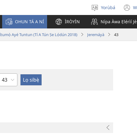
Yorùbá
W
Yan
(
èdè
n
OHUN TÁ A NÍ
ÌRÒYÌN
Nípa Àwa Ẹlẹ́rìí J
w
i Ìtumọ̀ Ayé Tuntun (Tí A Tún Ṣe Lọ́dún 2018)
Jeremáyà
43
Orí