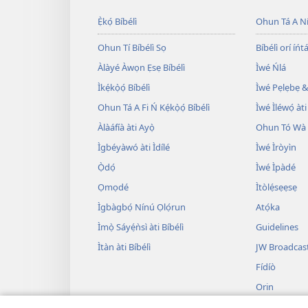
Ẹ̀kọ́ Bíbélì
Ohun Tá A N
Ohun Tí Bíbélì Sọ
Bíbélì orí íńtá
Àlàyé Àwọn Ẹsẹ Bíbélì
Ìwé Ńlá
Ìkẹ́kọ̀ọ́ Bíbélì
Ìwé Pẹlẹbẹ &
Ohun Tá A Fi Ń Kẹ́kọ̀ọ́ Bíbélì
Ìwé Ìléwọ́ àti
Àlàáfíà àti Ayọ̀
Ohun Tó Wà L
Ìgbéyàwó àti Ìdílé
Ìwé Ìròyìn
Ọ̀dọ́
Ìwé Ìpàdé
Ọmọdé
Ìtòlẹ́sẹẹsẹ
Ìgbàgbọ́ Nínú Ọlọ́run
Atọ́ka
Ìmọ̀ Sáyẹ́ǹsì àti Bíbélì
Guidelines
Ìtàn àti Bíbélì
JW Broadcas
Fídíò
Orin
Àwọn Eré Ìtà