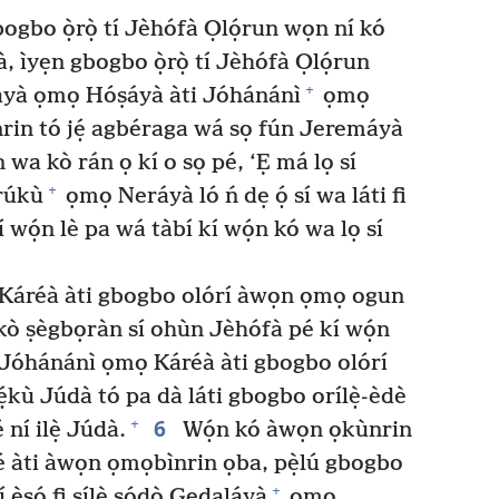
gbo ọ̀rọ̀ tí Jèhófà Ọlọ́run wọn ní kó
 ìyẹn gbogbo ọ̀rọ̀ tí Jèhófà Ọlọ́run
+
yà ọmọ Hóṣáyà àti Jóhánánì
ọmọ
rin tó jẹ́ agbéraga wá sọ fún Jeremáyà
n wa kò rán ọ kí o sọ pé, ‘Ẹ má lọ sí
+
rúkù
ọmọ Neráyà ló ń dẹ ọ́ sí wa láti fi
 wọ́n lè pa wá tàbí kí wọ́n kó wa lọ sí
Káréà àti gbogbo olórí àwọn ọmọ ogun
ò ṣègbọràn sí ohùn Jèhófà pé kí wọ́n
, Jóhánánì ọmọ Káréà àti gbogbo olórí
ù Júdà tó pa dà láti gbogbo orílẹ̀-èdè
6
+
 ní ilẹ̀ Júdà.
Wọ́n kó àwọn ọkùnrin
 àti àwọn ọmọbìnrin ọba, pẹ̀lú gbogbo
+
 ẹ̀ṣọ́ fi sílẹ̀ sọ́dọ̀ Gẹdaláyà
ọmọ