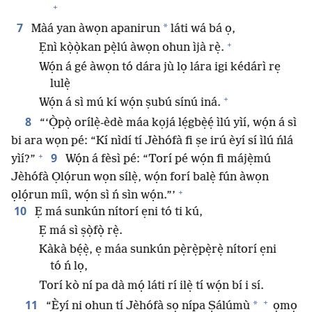
+
7
*
Màá yan àwọn apanirun
láti wá bá ọ,
+
Ẹnì kọ̀ọ̀kan pẹ̀lú àwọn ohun ìjà rẹ̀.
Wọ́n á gé àwọn tó dára jù lọ lára igi kédárì rẹ
lulẹ̀
+
Wọ́n á sì mú kí wọ́n ṣubú sínú iná.
8
“‘Ọ̀pọ̀ orílẹ̀-èdè máa kọjá lẹ́gbẹ̀ẹ́ ìlú yìí, wọ́n á sì
bi ara wọn pé: “Kí nìdí tí Jèhófà fi ṣe irú èyí sí ìlú ńlá
+
9
yìí?”
Wọ́n á fèsì pé: “Torí pé wọ́n fi májẹ̀mú
Jèhófà Ọlọ́run wọn sílẹ̀, wọ́n forí balẹ̀ fún àwọn
+
ọlọ́run míì, wọ́n sì ń sìn wọ́n.”’
10
Ẹ má sunkún nítorí ẹni tó ti kú,
Ẹ má sì ṣọ̀fọ̀ rẹ̀.
Kàkà bẹ́ẹ̀, ẹ máa sunkún pẹ̀rẹ̀pẹ̀rẹ̀ nítorí ẹni
tó ń lọ,
Torí kò ní pa dà mọ́ láti rí ilẹ̀ tí wọ́n bí i sí.
+
11
*
“Èyí ni ohun tí Jèhófà sọ nípa Ṣálúmù
ọmọ