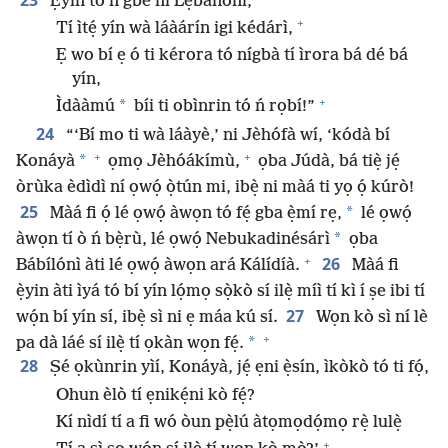
Ẹ̀yin tó ń gbé ní Lẹ́bánónì,
+
Tí ìtẹ́ yín wà láàárín igi kédárì,
Ẹ wo bí ẹ ó ti kérora tó nígbà tí ìrora bá dé bá
yín,
+
*
Ìdààmú
bíi ti obìnrin tó ń rọbí!”
24
“‘Bí mo ti wà láàyè,’ ni Jèhófà wí, ‘kódà bí
+
+
*
Konáyà
ọmọ Jèhóákímù,
ọba Júdà, bá tiẹ̀ jẹ́
òrùka èdìdì ní ọwọ́ ọ̀tún mi, ibẹ̀ ni màá ti yọ ọ́ kúrò!
25
*
Màá fi ọ́ lé ọwọ́ àwọn tó fẹ́ gba ẹ̀mí rẹ,
lé ọwọ́
*
àwọn tí ò ń bẹ̀rù, lé ọwọ́ Nebukadinésárì
ọba
+
26
Bábílónì àti lé ọwọ́ àwọn ará Kálídíà.
Màá fi
ẹ̀yin àti ìyá tó bí yín lọ́mọ sọ̀kò sí ilẹ̀ míì tí kì í ṣe ibi tí
27
wọ́n bí yín sí, ibẹ̀ sì ni ẹ máa kú sí.
Wọn kò sì ní lè
+
*
pa dà láé sí ilẹ̀ tí ọkàn wọn fẹ́.
28
Ṣé ọkùnrin yìí, Konáyà, jẹ́ ẹni ẹ̀sín, ìkòkò tó ti fọ́,
Ohun èlò tí ẹnikẹ́ni kò fẹ́?
Kí nìdí tí a fi wó òun pẹ̀lú àtọmọdọ́mọ rẹ̀ lulẹ̀
+