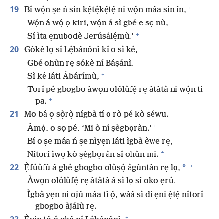
+
19
Bí wọ́n ṣe ń sin kẹ́tẹ́kẹ́tẹ́ ni wọ́n máa sin ín,
Wọ́n á wọ́ ọ kiri, wọ́n á sì gbé e sọ nù,
+
Sí ìta ẹnubodè Jerúsálẹ́mù.’
20
Gòkè lọ sí Lẹ́bánónì kí o sì ké,
Gbé ohùn rẹ sókè ní Báṣánì,
+
Sì ké láti Ábárímù,
Torí pé gbogbo àwọn olólùfẹ́ rẹ àtàtà ni wọ́n ti
+
pa.
21
Mo bá ọ sọ̀rọ̀ nígbà tí o rò pé kò séwu.
+
Àmọ́, o sọ pé, ‘Mi ò ní ṣègbọràn.’
Bí o ṣe máa ń ṣe nìyẹn láti ìgbà èwe rẹ,
+
Nítorí ìwọ kò ṣègbọràn sí ohùn mi.
+
22
*
Ẹ̀fúùfù á gbé gbogbo olùṣọ́ àgùntàn rẹ lọ,
Àwọn olólùfẹ́ rẹ àtàtà á sì lọ sí oko ẹrú.
Ìgbà yẹn ni ojú máa tì ọ́, wàá sì di ẹni ẹ̀tẹ́ nítorí
gbogbo àjálù rẹ.
+
23