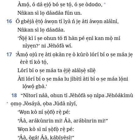
+
Àmọ́, ó dá ẹjọ́ bó ṣe tọ́, ó ṣe òdodo,
Nǹkan sì lọ dáadáa fún un.
16
Ó gbèjà ẹ̀tọ́ àwọn tí ìyà ń jẹ àti àwọn aláìní,
Nǹkan sì lọ dáadáa.
‘Ǹjẹ́ kì í ṣe ohun tó fi hàn pé ẹnì kan mọ̀ mí
nìyẹn?’ ni Jèhófà wí.
17
‘Àmọ́ ojú rẹ àti ọkàn rẹ ò kúrò lórí bí o ṣe máa jẹ
èrè tí kò tọ́,
Lórí bí o ṣe máa ta ẹ̀jẹ̀ aláìṣẹ̀ sílẹ̀
Àti lórí bí o ṣe máa lu jìbìtì àti bí o ṣe máa lọ́ni
lọ́wọ́ gbà.’
18
“Nítorí náà, ohun tí Jèhófà sọ nípa Jèhóákímù
+
ọmọ Jòsáyà, ọba Júdà nìyí,
‘Wọn kò ní ṣọ̀fọ̀ rẹ̀ pé:
“Áà, arákùnrin mi! Áà, arábìnrin mi!”
Wọn kò sì ní ṣọ̀fọ̀ rẹ̀ pé:
“Áà, ọ̀gá! Áà, kábíyèsí!”