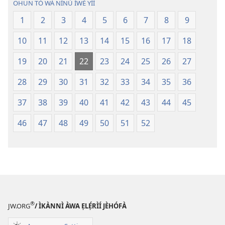
OHUN TÓ WÀ NÍNÚ ÌWÉ YÌÍ
Tuntun
Tuntun
(Tí
(Tí
1
2
3
4
5
6
7
8
9
A
A
10
11
12
13
14
15
16
17
18
Tún
Tún
Ṣe
Ṣe
19
20
21
22
23
24
25
26
27
Lọ́dún
Lọ́dún
2018)
2018)
28
29
30
31
32
33
34
35
36
37
38
39
40
41
42
43
44
45
46
47
48
49
50
51
52
®
JW.ORG
/ ÌKÀNNÌ ÀWA ẸLẸ́RÌÍ JÈHÓFÀ