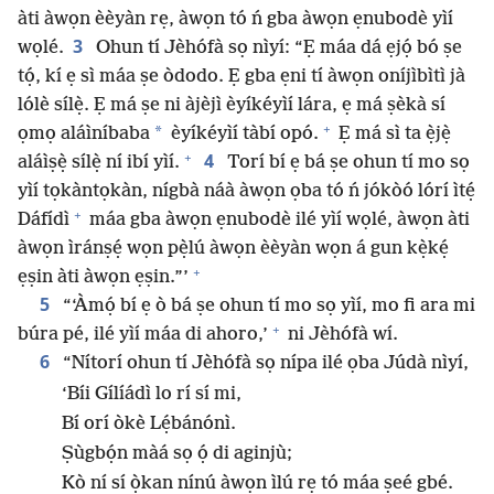
àti àwọn èèyàn rẹ, àwọn tó ń gba àwọn ẹnubodè yìí
3
wọlé.
Ohun tí Jèhófà sọ nìyí: “Ẹ máa dá ẹjọ́ bó ṣe
tọ́, kí ẹ sì máa ṣe òdodo. Ẹ gba ẹni tí àwọn oníjìbìtì jà
lólè sílẹ̀. Ẹ má ṣe ni àjèjì èyíkéyìí lára, ẹ má ṣèkà sí
+
*
ọmọ aláìníbaba
èyíkéyìí tàbí opó.
Ẹ má sì ta ẹ̀jẹ̀
+
4
aláìṣẹ̀ sílẹ̀ ní ibí yìí.
Torí bí ẹ bá ṣe ohun tí mo sọ
yìí tọkàntọkàn, nígbà náà àwọn ọba tó ń jókòó lórí ìtẹ́
+
Dáfídì
máa gba àwọn ẹnubodè ilé yìí wọlé, àwọn àti
àwọn ìránṣẹ́ wọn pẹ̀lú àwọn èèyàn wọn á gun kẹ̀kẹ́
+
ẹṣin àti àwọn ẹṣin.”’
5
“‘Àmọ́ bí ẹ ò bá ṣe ohun tí mo sọ yìí, mo fi ara mi
+
búra pé, ilé yìí máa di ahoro,’
ni Jèhófà wí.
6
“Nítorí ohun tí Jèhófà sọ nípa ilé ọba Júdà nìyí,
‘Bíi Gílíádì lo rí sí mi,
Bí orí òkè Lẹ́bánónì.
Ṣùgbọ́n màá sọ ọ́ di aginjù;
Kò ní sí ọ̀kan nínú àwọn ìlú rẹ tó máa ṣeé gbé.