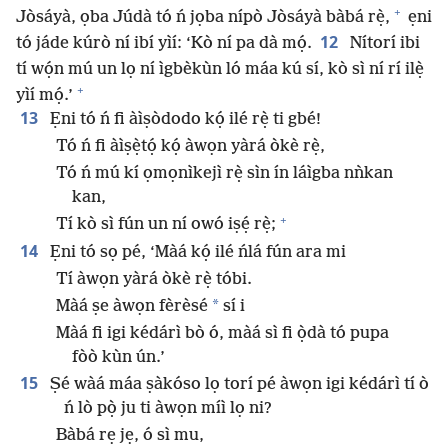
+
Jòsáyà, ọba Júdà tó ń jọba nípò Jòsáyà bàbá rẹ̀,
ẹni
12
tó jáde kúrò ní ibí yìí: ‘Kò ní pa dà mọ́.
Nítorí ibi
tí wọ́n mú un lọ ní ìgbèkùn ló máa kú sí, kò sì ní rí ilẹ̀
+
yìí mọ́.’
13
Ẹni tó ń fi àìṣòdodo kọ́ ilé rẹ̀ ti gbé!
Tó ń fi àìṣẹ̀tọ́ kọ́ àwọn yàrá òkè rẹ̀,
Tó ń mú kí ọmọnìkejì rẹ̀ sìn ín láìgba nǹkan
kan,
+
Tí kò sì fún un ní owó iṣẹ́ rẹ̀;
14
Ẹni tó sọ pé, ‘Màá kọ́ ilé ńlá fún ara mi
Tí àwọn yàrá òkè rẹ̀ tóbi.
*
Màá ṣe àwọn fèrèsé
sí i
Màá fi igi kédárì bò ó, màá sì fi ọ̀dà tó pupa
fòò kùn ún.’
15
Ṣé wàá máa ṣàkóso lọ torí pé àwọn igi kédárì tí ò
ń lò pọ̀ ju ti àwọn míì lọ ni?
Bàbá rẹ jẹ, ó sì mu,