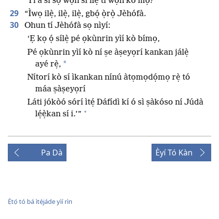
Tí a sì sọ wọ́n sí ilẹ̀ tí wọn kò mọ̀?’
29
“Ìwọ ilẹ̀, ilẹ̀, ilẹ̀, gbọ́ ọ̀rọ̀ Jèhófà.
30
Ohun tí Jèhófà sọ nìyí:
‘Ẹ kọ ọ́ sílẹ̀ pé ọkùnrin yìí kò bímọ,
Pé ọkùnrin yìí kò ní ṣe àṣeyọrí kankan jálẹ̀
*
ayé rẹ̀,
Nítorí kò sí ìkankan nínú àtọmọdọ́mọ rẹ̀ tó
máa ṣàṣeyọrí
Láti jókòó sórí ìtẹ́ Dáfídì kí ó sì ṣàkóso ní Júdà
+
lẹ́ẹ̀kan sí i.’”
Pa Dà
Èyí Tó Kàn
Ẹ̀tọ́ tó bá ìtẹ̀jáde yìí rìn