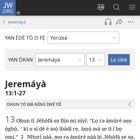
JW.ORG
Wọlé
(opens
Yí
Wa
GB
new
èdè
JW.ORG
YÍ
Jeremáyà
window)
ìkànnì
JÁ
pa
YAN ÈDÈ TÓ O FẸ́
dà
Orí
YAN Ọ̀KAN
Ìwé
Bíbélì
Jeremáyà
13:1-27
OHUN TÓ WÀ NÍNÚ ÌWÉ YÌÍ
13
Ohun tí Jèhófà sọ fún mi nìyí: “Lọ ra àmùrè aṣọ
*
ọ̀gbọ̀,
kí o sì dè é mọ́ ìbàdí rẹ, àmọ́ má ṣe tì í bọ
2
omi.”
Nítorí náà, mo ra àmùrè náà bí Jèhófà ṣe sọ,