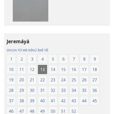
ṣe
Ṣe
fẹ́
Fẹ́
wa
Wa
ìtẹ̀jáde
Àtẹ́tísí
jáde
Jáde
Bíbélì
Bíbélì
Ìtumọ̀
Ìtumọ̀
Jeremáyà
Ayé
Ayé
OHUN TÓ WÀ NÍNÚ ÌWÉ YÌÍ
Tuntun
Tuntun
(Tí
(Tí
1
2
3
4
5
6
7
8
9
A
A
10
11
12
13
14
15
16
17
18
Tún
Tún
Ṣe
Ṣe
19
20
21
22
23
24
25
26
27
Lọ́dún
Lọ́dún
2018)
2018)
28
29
30
31
32
33
34
35
36
37
38
39
40
41
42
43
44
45
46
47
48
49
50
51
52