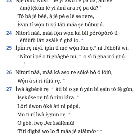
23
*
Ǹjẹ́ ọmọ Kúṣì
lè yí àwọ̀ rẹ̀ pa dà, àbí ṣé
+
àmọ̀tẹ́kùn lè yí àmì ara rẹ̀ pa dà?
Tó bá jẹ́ bẹ́ẹ̀, á jẹ́ pé ẹ lè ṣe rere,
Ẹ̀yin tí wọ́n ti kọ́ láti máa ṣe búburú.
24
Nítorí náà, màá fọ́n wọn ká bíi pòròpórò tí
+
ẹ̀fúùfù láti aṣálẹ̀ ń gbá lọ.
25
Ìpín rẹ nìyí, ìpín tí mo wọ̀n fún ọ,” ni Jèhófà wí,
+
“Nítorí pé o ti gbàgbé mi,
o sì ń gba irọ́ gbọ́.
+
26
Nítorí náà, màá ká aṣọ rẹ sókè bò ọ́ lójú,
+
Wọ́n á sì rí ìtìjú rẹ,
+
27
Ìwà àgbèrè rẹ
àti bí o ṣe ń yán bí ẹṣin tó fẹ́ gùn,
*
Ìṣekúṣe rẹ tó ń ríni lára.
Lórí àwọn òkè àti ní pápá,
+
Mo ti rí ìwà ẹ̀gbin rẹ.
O gbé, ìwọ Jerúsálẹ́mù!
+
Títí dìgbà wo lo fi máa jẹ́ aláìmọ́?”