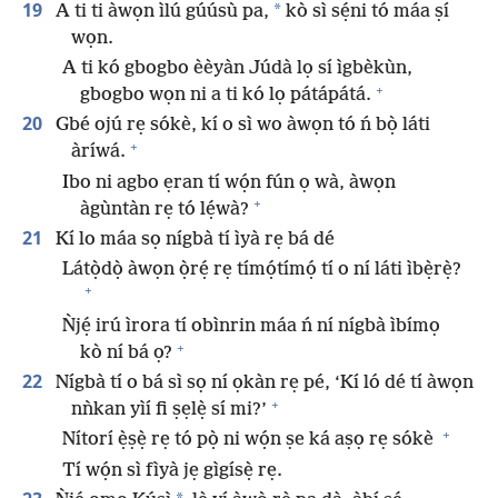
19
*
A ti ti àwọn ìlú gúúsù pa,
kò sì sẹ́ni tó máa ṣí
wọn.
A ti kó gbogbo èèyàn Júdà lọ sí ìgbèkùn,
+
gbogbo wọn ni a ti kó lọ pátápátá.
20
Gbé ojú rẹ sókè, kí o sì wo àwọn tó ń bọ̀ láti
+
àríwá.
Ibo ni agbo ẹran tí wọ́n fún ọ wà, àwọn
+
àgùntàn rẹ tó lẹ́wà?
21
Kí lo máa sọ nígbà tí ìyà rẹ bá dé
Látọ̀dọ̀ àwọn ọ̀rẹ́ rẹ tímọ́tímọ́ tí o ní láti ìbẹ̀rẹ̀?
+
Ǹjẹ́ irú ìrora tí obìnrin máa ń ní nígbà ìbímọ
+
kò ní bá ọ?
22
Nígbà tí o bá sì sọ ní ọkàn rẹ pé, ‘Kí ló dé tí àwọn
+
nǹkan yìí fi ṣẹlẹ̀ sí mi?’
+
Nítorí ẹ̀ṣẹ̀ rẹ tó pọ̀ ni wọ́n ṣe ká aṣọ rẹ sókè
Tí wọ́n sì fìyà jẹ gìgísẹ̀ rẹ.