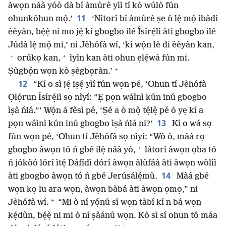
àwọn náà yóò dà bí àmùrè yìí tí kò wúlò fún
11
ohunkóhun mọ́.’
‘Nítorí bí àmùrè ṣe ń lẹ̀ mọ́ ìbàdí
èèyàn, bẹ́ẹ̀ ni mo jẹ́ kí gbogbo ilé Ísírẹ́lì àti gbogbo ilé
Júdà lẹ̀ mọ́ mi,’ ni Jèhófà wí, ‘kí wọ́n lè di èèyàn kan,
+
+
orúkọ kan,
ìyìn kan àti ohun ẹlẹ́wà fún mi.
+
Ṣùgbọ́n wọn kò ṣègbọràn.’
12
“Kí o sì jẹ́ iṣẹ́ yìí fún wọn pé, ‘Ohun tí Jèhófà
Ọlọ́run Ísírẹ́lì sọ nìyí: “Ẹ pọn wáìnì kún inú gbogbo
ìṣà ńlá.”’ Wọ́n á fèsì pé, ‘Ṣé a ò mọ̀ tẹ́lẹ̀ pé ó yẹ kí a
13
pọn wáìnì kún inú gbogbo ìṣà ńlá ni?’
Kí o wá sọ
fún wọn pé, ‘Ohun tí Jèhófà sọ nìyí: “Wò ó, màá rọ
+
gbogbo àwọn tó ń gbé ilẹ̀ náà yó,
látorí àwọn ọba tó
ń jókòó lórí ìtẹ́ Dáfídì dórí àwọn àlùfáà àti àwọn wòlíì
14
àti gbogbo àwọn tó ń gbé Jerúsálẹ́mù.
Màá gbé
wọn kọ lu ara wọn, àwọn bàbá àti àwọn ọmọ,” ni
+
Jèhófà wí.
“Mi ò ní yọ́nú sí wọn tàbí kí n bá wọn
kẹ́dùn, bẹ́ẹ̀ ni mi ò ní ṣàánú wọn. Kò sì sí ohun tó máa