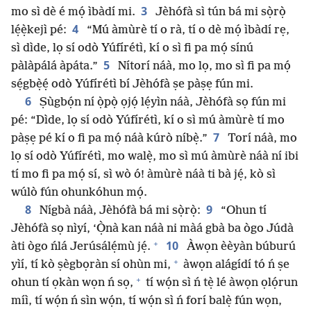
3
mo sì dè é mọ́ ìbàdí mi.
Jèhófà sì tún bá mi sọ̀rọ̀
4
lẹ́ẹ̀kejì pé:
“Mú àmùrè tí o rà, tí o dè mọ́ ìbàdí rẹ,
sì dìde, lọ sí odò Yúfírétì, kí o sì fi pa mọ́ sínú
5
pàlàpálá àpáta.”
Nítorí náà, mo lọ, mo sì fi pa mọ́
sẹ́gbẹ̀ẹ́ odò Yúfírétì bí Jèhófà ṣe pàṣẹ fún mi.
6
Ṣùgbọ́n ní ọ̀pọ̀ ọjọ́ lẹ́yìn náà, Jèhófà sọ fún mi
pé: “Dìde, lọ sí odò Yúfírétì, kí o sì mú àmùrè tí mo
7
pàṣẹ pé kí o fi pa mọ́ náà kúrò níbẹ̀.”
Torí náà, mo
lọ sí odò Yúfírétì, mo walẹ̀, mo sì mú àmùrè náà ní ibi
tí mo fi pa mọ́ sí, sì wò ó! àmùrè náà ti bà jẹ́, kò sì
wúlò fún ohunkóhun mọ́.
8
9
Nígbà náà, Jèhófà bá mi sọ̀rọ̀:
“Ohun tí
Jèhófà sọ nìyí, ‘Ọ̀nà kan náà ni màá gbà ba ògo Júdà
+
10
àti ògo ńlá Jerúsálẹ́mù jẹ́.
Àwọn èèyàn búburú
+
yìí, tí kò ṣègbọràn sí ohùn mi,
àwọn alágídí tó ń ṣe
+
ohun tí ọkàn wọn ń sọ,
tí wọ́n sì ń tẹ̀ lé àwọn ọlọ́run
míì, tí wọ́n ń sìn wọ́n, tí wọ́n sì ń forí balẹ̀ fún wọn,