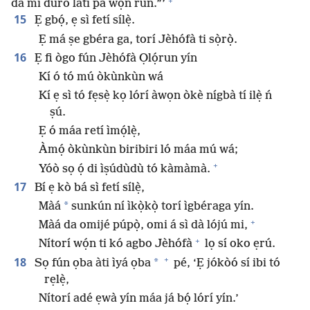
+
dá mi dúró láti pa wọ́n run.”’
15
Ẹ gbọ́, ẹ sì fetí sílẹ̀.
Ẹ má ṣe gbéra ga, torí Jèhófà ti sọ̀rọ̀.
16
Ẹ fi ògo fún Jèhófà Ọlọ́run yín
Kí ó tó mú òkùnkùn wá
Kí ẹ sì tó fẹsẹ̀ kọ lórí àwọn òkè nígbà tí ilẹ̀ ń
ṣú.
Ẹ ó máa retí ìmọ́lẹ̀,
Àmọ́ òkùnkùn biribiri ló máa mú wá;
+
Yóò sọ ọ́ di ìṣúdùdù tó kàmàmà.
17
Bí ẹ kò bá sì fetí sílẹ̀,
*
Màá
sunkún ní ìkọ̀kọ̀ torí ìgbéraga yín.
+
Màá da omijé púpọ̀, omi á sì dà lójú mi,
+
Nítorí wọ́n ti kó agbo Jèhófà
lọ sí oko ẹrú.
+
18
*
Sọ fún ọba àti ìyá ọba
pé, ‘Ẹ jókòó sí ibi tó
rẹlẹ̀,
Nítorí adé ẹwà yín máa já bọ́ lórí yín.’