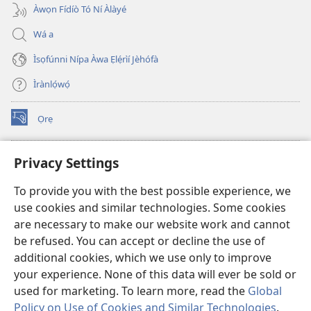
Àwọn Fídíò Tó Ní Àlàyé
Wá a
Ìsọfúnni Nípa Àwa Ẹlẹ́rìí Jèhófà
Ìrànlọ́wọ́
Ọrẹ
(opens
new
window)
ÀKÁ ÌWÉ ORÍ ÍŃTÁNẸ́Ẹ̀TÌ TI Watchtower™
Privacy Settings
(opens
new
®
JW Hub
To provide you with the best possible experience, we
window)
(opens
use cookies and similar technologies. Some cookies
new
®
JW Library
window)
are necessary to make our website work and cannot
be refused. You can accept or decline the use of
®
Watchtower Library
additional cookies, which we use only to improve
your experience. None of this data will ever be sold or
used for marketing. To learn more, read the
Global
Policy on Use of Cookies and Similar Technologies
.