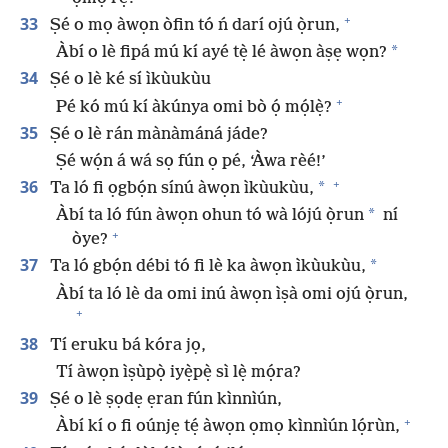
+
33
Ṣé o mọ àwọn òfin tó ń darí ojú ọ̀run,
*
Àbí o lè fipá mú kí ayé tẹ̀ lé àwọn àṣẹ wọn?
34
Ṣé o lè ké sí ìkùukùu
+
Pé kó mú kí àkúnya omi bò ọ́ mọ́lẹ̀?
35
Ṣé o lè rán mànàmáná jáde?
Ṣé wọ́n á wá sọ fún ọ pé, ‘Àwa rèé!’
+
36
*
Ta ló fi ọgbọ́n sínú àwọn ìkùukùu,
*
Àbí ta ló fún àwọn ohun tó wà lójú ọ̀run
ní
+
òye?
37
*
Ta ló gbọ́n débi tó fi lè ka àwọn ìkùukùu,
Àbí ta ló lè da omi inú àwọn ìṣà omi ojú ọ̀run,
+
38
Tí eruku bá kóra jọ,
Tí àwọn ìṣùpọ̀ iyẹ̀pẹ̀ sì lẹ̀ mọ́ra?
39
Ṣé o lè ṣọdẹ ẹran fún kìnnìún,
+
Àbí kí o fi oúnjẹ tẹ́ àwọn ọmọ kìnnìún lọ́rùn,