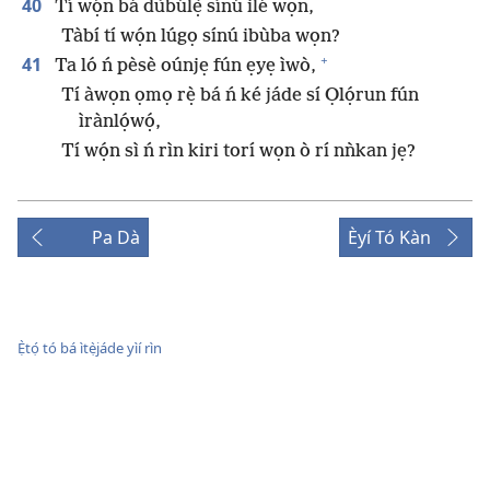
40
Tí wọ́n bá dùbúlẹ̀ sínú ilé wọn,
Tàbí tí wọ́n lúgọ sínú ibùba wọn?
+
41
Ta ló ń pèsè oúnjẹ fún ẹyẹ ìwò,
Tí àwọn ọmọ rẹ̀ bá ń ké jáde sí Ọlọ́run fún
ìrànlọ́wọ́,
Tí wọ́n sì ń rìn kiri torí wọn ò rí nǹkan jẹ?
Pa Dà
Èyí Tó Kàn
Ẹ̀tọ́ tó bá ìtẹ̀jáde yìí rìn