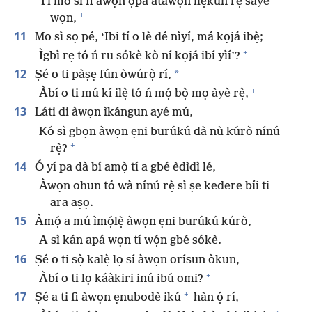
Tí mo sì fi àwọn ọ̀pá àtàwọn ilẹ̀kùn rẹ̀ sáyè
+
wọn,
11
Mo sì sọ pé, ‘Ibi tí o lè dé nìyí, má kọjá ibẹ̀;
+
Ìgbì rẹ tó ń ru sókè kò ní kọjá ibí yìí’?
12
*
Ṣé o ti pàṣẹ fún òwúrọ̀ rí,
+
Àbí o ti mú kí ilẹ̀ tó ń mọ́ bọ̀ mọ àyè rẹ̀,
13
Láti di àwọn ìkángun ayé mú,
Kó sì gbọn àwọn ẹni burúkú dà nù kúrò nínú
+
rẹ̀?
14
Ó yí pa dà bí amọ̀ tí a gbé èdìdì lé,
Àwọn ohun tó wà nínú rẹ̀ sì ṣe kedere bíi ti
ara aṣọ.
15
Àmọ́ a mú ìmọ́lẹ̀ àwọn ẹni burúkú kúrò,
A sì kán apá wọn tí wọ́n gbé sókè.
16
Ṣé o ti sọ̀ kalẹ̀ lọ sí àwọn orísun òkun,
+
Àbí o ti lọ káàkiri inú ibú omi?
+
17
Ṣé a ti fi àwọn ẹnubodè ikú
hàn ọ́ rí,