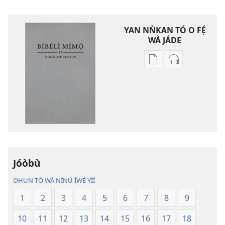
YAN NǸKAN TÓ O FẸ́
WÀ JÁDE
Bó
Bó
o
O
ṣe
Ṣe
fẹ́
Fẹ́
wa
Wa
ìtẹ̀jáde
Àtẹ́tísí
jáde
Jáde
Bíbélì
Bíbélì
Ìtumọ̀
Ìtumọ̀
Jóòbù
Ayé
Ayé
OHUN TÓ WÀ NÍNÚ ÌWÉ YÌÍ
Tuntun
Tuntun
(Tí
(Tí
1
2
3
4
5
6
7
8
9
A
A
10
11
12
13
14
15
16
17
18
Tún
Tún