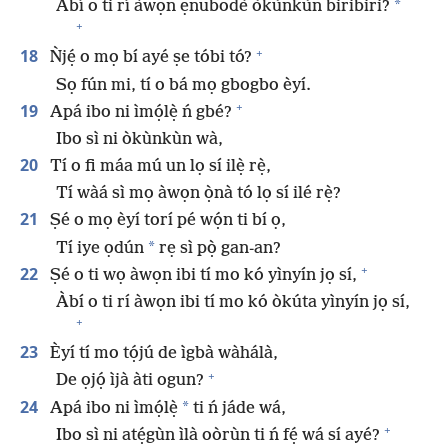
*
Àbí o ti rí àwọn ẹnubodè òkùnkùn biribiri?
+
+
18
Ǹjẹ́ o mọ bí ayé ṣe tóbi tó?
Sọ fún mi, tí o bá mọ gbogbo èyí.
+
19
Apá ibo ni ìmọ́lẹ̀ ń gbé?
Ibo sì ni òkùnkùn wà,
20
Tí o fi máa mú un lọ sí ilẹ̀ rẹ̀,
Tí wàá sì mọ àwọn ọ̀nà tó lọ sí ilé rẹ̀?
21
Ṣé o mọ èyí torí pé wọ́n ti bí ọ,
*
Tí iye ọdún
rẹ sì pọ̀ gan-an?
+
22
Ṣé o ti wọ àwọn ibi tí mo kó yìnyín jọ sí,
Àbí o ti rí àwọn ibi tí mo kó òkúta yìnyín jọ sí,
+
23
Èyí tí mo tọ́jú de ìgbà wàhálà,
+
De ọjọ́ ìjà àti ogun?
24
*
Apá ibo ni ìmọ́lẹ̀
ti ń jáde wá,
+
Ibo sì ni atẹ́gùn ìlà oòrùn ti ń fẹ́ wá sí ayé?