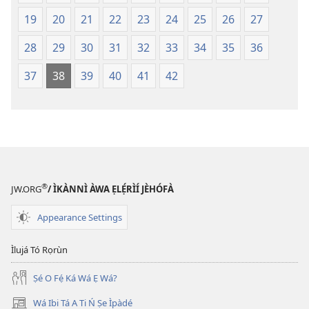
Ṣe
Ṣe
19
20
21
22
23
24
25
26
27
Lọ́dún
Lọ́dún
2018)
2018)
28
29
30
31
32
33
34
35
36
37
38
39
40
41
42
®
JW.ORG
/ ÌKÀNNÌ ÀWA ẸLẸ́RÌÍ JÈHÓFÀ
Appearance Settings
Ìlujá Tó Rọrùn
Ṣé O Fẹ́ Ká Wá Ẹ Wá?
Wá Ibi Tá A Ti Ń Ṣe Ìpàdé
(opens