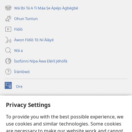
new
Wá Ibi Tá A Ti Máa Ṣe Àpéjọ Àgbègbè
(opens
window)
new
Ohun Tuntun
window)
Fídíò
Àwọn Fídíò Tó Ní Àlàyé
Wá a
Ìsọfúnni Nípa Àwa Ẹlẹ́rìí Jèhófà
Ìrànlọ́wọ́
Ọrẹ
(opens
new
window)
ÀKÁ ÌWÉ ORÍ ÍŃTÁNẸ́Ẹ̀TÌ TI Watchtower™
Privacy Settings
(opens
new
®
JW Hub
To provide you with the best possible experience, we
window)
(opens
use cookies and similar technologies. Some cookies
new
®
JW Library
window)
are necessary to make our website work and cannot