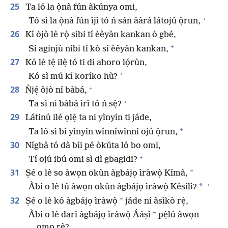
25
Ta ló la ọ̀nà fún àkúnya omi,
+
Tó sì la ọ̀nà fún ìjì tó ń sán ààrá látojú ọ̀run,
26
Kí òjò lè rọ̀ síbi tí èèyàn kankan ò gbé,
+
Sí aginjù níbi tí kò sí èèyàn kankan,
27
Kó lè tẹ́ ilẹ̀ tó ti di ahoro lọ́rùn,
+
Kó sì mú kí koríko hù?
+
28
Ǹjẹ́ òjò ní bàbá,
+
Ta sì ni bàbá ìrì tó ń sẹ̀?
29
Látinú ilé ọlẹ̀ ta ni yìnyín ti jáde,
+
Ta ló sì bí yìnyín wínníwínní ojú ọ̀run,
30
Nígbà tó dà bíi pé òkúta ló bo omi,
+
Tí ojú ibú omi sì dì gbagidi?
31
*
Ṣé o lè so àwọn okùn àgbájọ ìràwọ̀ Kímà,
+
*
Àbí o lè tú àwọn okùn àgbájọ ìràwọ̀ Késílì?
32
*
Ṣé o lè kó àgbájọ ìràwọ̀
jáde ní àsìkò rẹ̀,
*
Àbí o lè darí àgbájọ ìràwọ̀ Ááṣì
pẹ̀lú àwọn
ọmọ rẹ̀?