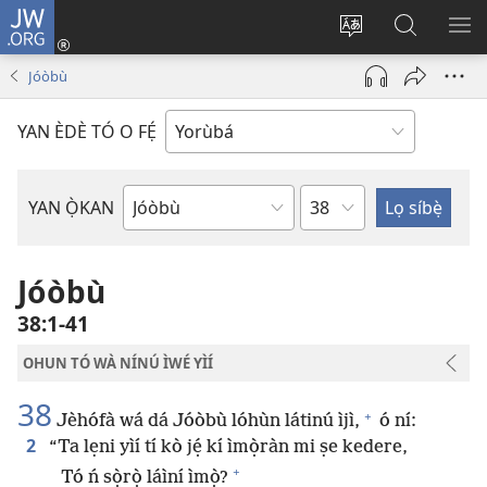
JW.ORG
Wọlé
(opens
Yí
Wa
GB
new
èdè
JW.ORG
YÍ
Jóòbù
window)
ìkànnì
JÁ
pa
YAN ÈDÈ TÓ O FẸ́
dà
Orí
YAN Ọ̀KAN
Ìwé
Bíbélì
Jóòbù
38:1-41
OHUN TÓ WÀ NÍNÚ ÌWÉ YÌÍ
38
+
Jèhófà wá dá Jóòbù lóhùn látinú ìjì,
ó ní:
2
“Ta lẹni yìí tí kò jẹ́ kí ìmọ̀ràn mi ṣe kedere,
+
Tó ń sọ̀rọ̀ láìní ìmọ̀?