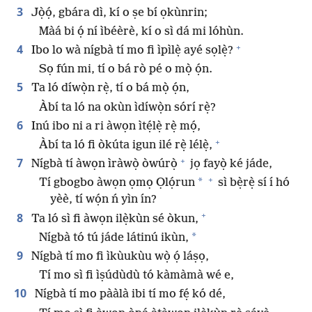
3
Jọ̀ọ́, gbára dì, kí o ṣe bí ọkùnrin;
Màá bi ọ́ ní ìbéèrè, kí o sì dá mi lóhùn.
+
4
Ibo lo wà nígbà tí mo fi ìpìlẹ̀ ayé sọlẹ̀?
Sọ fún mi, tí o bá rò pé o mọ̀ ọ́n.
5
Ta ló díwọ̀n rẹ̀, tí o bá mọ̀ ọ́n,
Àbí ta ló na okùn ìdíwọ̀n sórí rẹ̀?
6
Inú ibo ni a ri àwọn ìtẹ́lẹ̀ rẹ̀ mọ́,
+
Àbí ta ló fi òkúta igun ilé rẹ̀ lélẹ̀,
+
7
Nígbà tí àwọn ìràwọ̀ òwúrọ̀
jọ fayọ̀ ké jáde,
+
*
Tí gbogbo àwọn ọmọ Ọlọ́run
sì bẹ̀rẹ̀ sí í hó
yèè, tí wọ́n ń yìn ín?
+
8
Ta ló sì fi àwọn ilẹ̀kùn sé òkun,
*
Nígbà tó tú jáde látinú ikùn,
9
Nígbà tí mo fi ìkùukùu wọ̀ ọ́ láṣọ,
Tí mo sì fi ìṣúdùdù tó kàmàmà wé e,
10
Nígbà tí mo pààlà ibi tí mo fẹ́ kó dé,