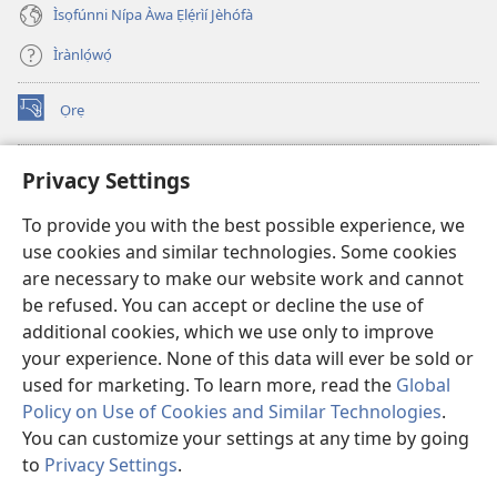
Ìsọfúnni Nípa Àwa Ẹlẹ́rìí Jèhófà
Ìrànlọ́wọ́
Ọrẹ
(opens
new
window)
ÀKÁ ÌWÉ ORÍ ÍŃTÁNẸ́Ẹ̀TÌ TI Watchtower™
Privacy Settings
(opens
new
®
JW Hub
To provide you with the best possible experience, we
window)
(opens
use cookies and similar technologies. Some cookies
new
®
JW Library
window)
are necessary to make our website work and cannot
be refused. You can accept or decline the use of
®
Watchtower Library
additional cookies, which we use only to improve
your experience. None of this data will ever be sold or
used for marketing. To learn more, read the
Global
Policy on Use of Cookies and Similar Technologies
.
You can customize your settings at any time by going
Copyright
© 2026 Watch Tower Bible and Tract Society of Pennsylvania.
ÀDÉHÙN LÍLO ÌKÀNNÌ
|
ÒFIN PÍPA ÌSỌFÚNNI MỌ́
|
PRIVACY
to
Privacy Settings
.
Fi
SETTINGS