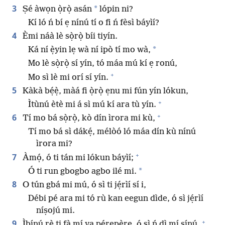
3
*
Ṣé àwọn ọ̀rọ̀ asán
lópin ni?
Kí ló ń bí ẹ nínú tí o fi ń fèsì báyìí?
4
Èmi náà lè sọ̀rọ̀ bíi tiyín.
*
Ká ní ẹ̀yin lẹ wà ní ipò tí mo wà,
Mo lè sọ̀rọ̀ sí yín, tó máa mú kí ẹ ronú,
+
Mo sì lè mi orí sí yín.
5
Kàkà bẹ́ẹ̀, màá fi ọ̀rọ̀ ẹnu mi fún yín lókun,
+
Ìtùnú ètè mi á sì mú kí ara tù yín.
+
6
Tí mo bá sọ̀rọ̀, kò dín ìrora mi kù,
Tí mo bá sì dákẹ́, mélòó ló máa dín kù nínú
ìrora mi?
+
7
Àmọ́, ó ti tán mi lókun báyìí;
*
Ó ti run gbogbo agbo ilé mi.
8
O tún gbá mi mú, ó sì ti jẹ́rìí sí i,
Débi pé ara mi tó rù kan eegun dìde, ó sì jẹ́rìí
níṣojú mi.
+
9
Ìbínú rẹ̀ ti fà mí ya pẹ́rẹpẹ̀rẹ, ó sì ń dì mí sínú.