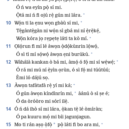
Ó ń wa eyín pọ̀ sí mi.
+
Ọ̀tá mi ń fi ojú rẹ̀ gún mi lára.
+
10
Wọ́n ti la ẹnu wọn gbàù sí mi,
Tẹ̀gàntẹ̀gàn ni wọ́n sì gbá mi ní ẹ̀rẹ̀kẹ́,
+
Wọ́n kóra jọ rẹpẹtẹ láti ta kò mí.
11
Ọlọ́run fi mí lé àwọn ọ̀dọ́kùnrin lọ́wọ́,
+
Ó sì tì mí sọ́wọ́ àwọn ẹni burúkú.
+
12
Wàhálà kankan ò bá mi, àmọ́ ó fọ́ mi sí wẹ́wẹ́;
Ó rá mi mú ní ẹ̀yìn ọrùn, ó sì fọ́ mi túútúú;
Èmi ló dájú sọ.
+
13
Àwọn tafàtafà rẹ̀ yí mi ká;
+
Ó gún àwọn kíndìnrín mi,
àánú ò sì ṣe é;
Ó da òróòro mi sórí ilẹ̀.
14
Ó ń dá ihò sí mi lára, ọ̀kan tẹ̀ lé òmíràn;
Ó pa kuuru mọ́ mi bíi jagunjagun.
+
15
*
Mo ti rán aṣọ ọ̀fọ̀
pọ̀ láti fi bo ara mi,