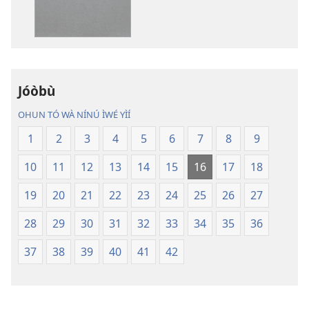
fẹ́
Fẹ́
wa
Wa
ìtẹ̀jáde
Àtẹ́tísí
jáde
Jáde
Bíbélì
Bíbélì
Ìtumọ̀
Ìtumọ̀
Jóòbù
Ayé
Ayé
OHUN TÓ WÀ NÍNÚ ÌWÉ YÌÍ
Tuntun
Tuntun
(Tí
(Tí
1
2
3
4
5
6
7
8
9
A
A
10
11
12
13
14
15
16
17
18
Tún
Tún
Ṣe
Ṣe
19
20
21
22
23
24
25
26
27
Lọ́dún
Lọ́dún
2018)
2018)
28
29
30
31
32
33
34
35
36
37
38
39
40
41
42