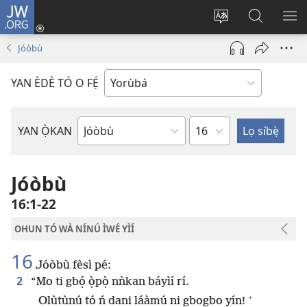
JW.ORG
Wọlé
(opens
Yí
Wa
GB
new
èdè
JW.ORG
YÍ
Jóòbù
window)
ìkànnì
JÁ
pa
YAN ÈDÈ TÓ O FẸ́
dà
Orí
YAN Ọ̀KAN
Ìwé
Bíbélì
Jóòbù
16:1-22
OHUN TÓ WÀ NÍNÚ ÌWÉ YÌÍ
16
Jóòbù fèsì pé:
2
“Mo ti gbọ́ ọ̀pọ̀ nǹkan báyìí rí.
+
Olùtùnú tó ń dani láàmú ni gbogbo yín!