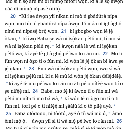
Mo sì ń sọ ara mi di mímọ́ nítorí wọn, kí a lè sọ àwọn
náà di mímọ́ nípasẹ̀ òtítọ́.
20
“Kì í ṣe àwọn yìí nìkan ni mò ń gbàdúrà nípa
wọn, mo tún ń gbàdúrà nípa àwọn tó máa ní ìgbàgbọ́
21
nínú mi nípasẹ̀ ọ̀rọ̀ wọn,
kí gbogbo wọn lè jẹ́
+
ọ̀kan,
bí ìwọ Baba ṣe wà ní ìṣọ̀kan pẹ̀lú mi, tí mo sì
+
wà ní ìṣọ̀kan pẹ̀lú rẹ,
kí àwọn náà lè wà ní ìṣọ̀kan
22
pẹ̀lú wa, kí ayé lè gbà gbọ́ pé ìwọ lo rán mi.
Mo ti
fún wọn ní ògo tí o fún mi, kí wọ́n lè jẹ́ ọ̀kan bí àwa ṣe
+
23
jẹ́ ọ̀kan.
Èmi wà ní ìṣọ̀kan pẹ̀lú wọn, ìwọ sì wà
ní ìṣọ̀kan pẹ̀lú mi, kí a lè mú kí wọ́n jẹ́ ọ̀kan délẹ̀délẹ̀,
*
kí ayé lè mọ̀ pé ìwọ lo rán mi àti pé o nífẹ̀ẹ́ wọn bí o
24
ṣe nífẹ̀ẹ́ mi.
Baba, mo fẹ́ kí àwọn tí o fún mi wà
+
pẹ̀lú mi níbi tí mo bá wà,
kí wọ́n lè rí ògo mi tí o ti
+
fún mi, torí pé o ti nífẹ̀ẹ́ mi ṣáájú kí o tó pilẹ̀ ayé.
+
25
Baba olódodo, ní tòótọ́, ayé ò tíì wá mọ̀ ọ́,
àmọ́
+
26
èmi mọ̀ ọ́,
àwọn yìí sì ti wá mọ̀ pé ìwọ lo rán mi.
Mo ti jẹ́ kí wọ́n mọ orúkọ rẹ, màá sì jẹ́ kí wọ́n mọ̀ ọ́n,