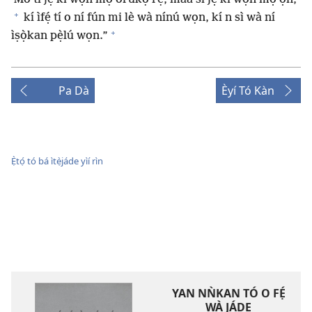
+
kí ìfẹ́ tí o ní fún mi lè wà nínú wọn, kí n sì wà ní
+
ìṣọ̀kan pẹ̀lú wọn.”
Pa Dà
Èyí Tó Kàn
Ẹ̀tọ́ tó bá ìtẹ̀jáde yìí rìn
YAN NǸKAN TÓ O FẸ́
WÀ JÁDE