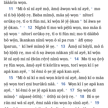
láàárín wọn.
+
11
“Mi ò sí ní ayé mọ́, àmọ́ àwọn wà ní ayé,
mo
+
sì ń bọ̀ lọ́dọ̀ rẹ. Baba mímọ́, máa ṣọ́ wọn
nítorí
*
orúkọ rẹ, tí o ti fún mi, kí wọ́n lè jẹ́ ọ̀kan
bí àwa ṣe
+
12
*
jẹ́ ọ̀kan.
Nígbà tí mo wà pẹ̀lú wọn, mo máa ń
+
ṣọ́ wọn
nítorí orúkọ rẹ, tí o ti fún mi; mo ti dáàbò
+
bò wọ́n, ìkankan nínú wọn ò sì pa run
àfi ọmọ
+
+
13
ìparun,
kí ìwé mímọ́ lè ṣẹ.
Àmọ́ ní báyìí, mò ń
bọ̀ lọ́dọ̀ rẹ, mo sì ń sọ àwọn nǹkan yìí ní ayé, kí wọ́n
+
14
lè ní ayọ̀ mi ní ẹ̀kún rẹ́rẹ́ nínú wọn.
Mo ti sọ ọ̀rọ̀
rẹ fún wọn, àmọ́ ayé ti kórìíra wọn, torí wọn kì í ṣe
+
apá kan ayé,
bí èmi ò ṣe jẹ́ apá kan ayé.
15
“Mi ò ní kí o mú wọn kúrò ní ayé, àmọ́ kí o máa
+
16
ṣọ́ wọn torí ẹni burúkú náà.
Wọn kì í ṣe apá kan
+
+
17
ayé,
bí èmi ò ṣe jẹ́ apá kan ayé.
Sọ wọ́n di
+
+
18
*
mímọ́
nípasẹ̀ òtítọ́;
òtítọ́ ni ọ̀rọ̀ rẹ.
Bí o ṣe
+
19
rán mi wá sí ayé, èmi náà rán wọn lọ sínú ayé.