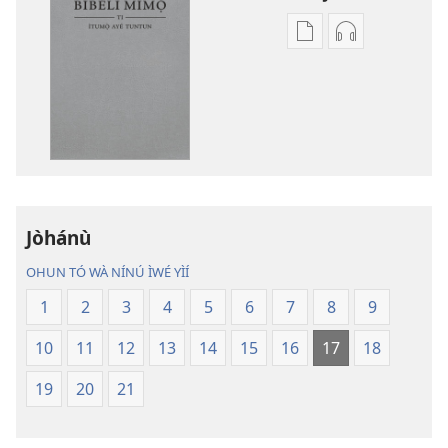
Bó
Bó
o
O
ṣe
Ṣe
fẹ́
Fẹ́
wa
Wa
ìtẹ̀jáde
Àtẹ́tísí
jáde
Jáde
Bíbélì
Bíbélì
Ìtumọ̀
Ìtumọ̀
Jòhánù
Ayé
Ayé
OHUN TÓ WÀ NÍNÚ ÌWÉ YÌÍ
Tuntun
Tuntun
(Tí
(Tí
1
2
3
4
5
6
7
8
9
A
A
10
11
12
13
14
15
16
17
18
Tún
Tún
Ṣe
Ṣe
19
20
21
Lọ́dún
Lọ́dún
2018)
2018)