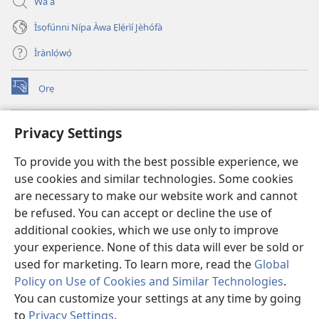
Wá a
Ìsọfúnni Nípa Àwa Ẹlẹ́rìí Jèhófà
Ìrànlọ́wọ́
Ọrẹ
(opens
new
window)
ÀKÁ ÌWÉ ORÍ ÍŃTÁNẸ́Ẹ̀TÌ TI Watchtower™
Privacy Settings
(opens
new
®
JW Hub
To provide you with the best possible experience, we
window)
(opens
use cookies and similar technologies. Some cookies
new
®
JW Library
window)
are necessary to make our website work and cannot
be refused. You can accept or decline the use of
®
Watchtower Library
additional cookies, which we use only to improve
your experience. None of this data will ever be sold or
used for marketing. To learn more, read the
Global
Policy on Use of Cookies and Similar Technologies
.
You can customize your settings at any time by going
Copyright
© 2026 Watch Tower Bible and Tract Society of Pennsylvania.
ÀDÉHÙN LÍLO ÌKÀNNÌ
|
ÒFIN PÍPA ÌSỌFÚNNI MỌ́
|
PRIVACY
to
Privacy Settings
.