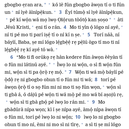
+
*
gbogbo ẹran ara,
kó lè fún gbogbo àwọn tí o ti fún
+
+
3
un
ní ìyè àìnípẹ̀kun.
Èyí túmọ̀ sí ìyè àìnípẹ̀kun,
+
+
*
pé kí wọ́n wá mọ ìwọ Ọlọ́run tòótọ́ kan ṣoṣo
àti
+
+
4
Jésù Kristi,
ẹni tí o rán.
Mo ti yìn ọ́ lógo ní ayé,
+
5
ní ti pé mo ti parí iṣẹ́ tí o ní kí n ṣe.
Torí náà, ní
báyìí, Baba, ṣe mí lógo lẹ́gbẹ̀ẹ́ rẹ pẹ̀lú ògo tí mo ti ní
+
lẹ́gbẹ̀ẹ́ rẹ kí ayé tó wà.
6
“Mo ti fi orúkọ rẹ hàn kedere fún àwọn èèyàn tí
+
*
o fún mi látinú ayé.
Ìwọ lo ni wọ́n, o sì fi wọ́n fún
7
*
mi, wọ́n sì ti pa ọ̀rọ̀ rẹ mọ́.
Wọ́n ti wá mọ̀ báyìí pé
8
ọ̀dọ̀ rẹ ni gbogbo ohun tí o fún mi ti wá;
torí pé
+
àwọn ọ̀rọ̀ tí o sọ fún mi ni mo ti sọ fún wọn,
wọ́n sì
ti gbà á, ó dájú pé wọ́n ti wá mọ̀ pé mo wá bí aṣojú rẹ,
+
+
9
wọ́n sì ti gbà gbọ́ pé ìwọ lo rán mi.
Mo
gbàdúrà nípa wọn; kì í ṣe nípa ayé, àmọ́ nípa àwọn tí
10
o fún mi, torí pé ìwọ lo ni wọ́n;
ìwọ lo ni gbogbo
+
ohun tí mo ní, èmi ni mo sì ni tìrẹ,
a sì ti ṣe mí lógo