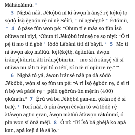
*
Máhánáímù.
3
Nígbà náà, Jékọ́bù ní kí àwọn ìránṣẹ́ rẹ̀ kọ́kọ́ lọ
+
*
sọ́dọ̀ Ísọ̀ ẹ̀gbọ́n rẹ̀ ní ilẹ̀ Séírì,
ní agbègbè
Édómù,
+
4
ó pàṣẹ fún wọn pé: “Ohun tí ẹ máa sọ fún Ísọ̀
olúwa mi nìyí, ‘Ohun tí Jékọ́bù ìránṣẹ́ rẹ sọ nìyí: “Ó ti
+
5
*
pẹ́ tí mo ti ń gbé
lọ́dọ̀ Lábánì títí di báyìí.
Mo ti
ní àwọn akọ màlúù, kẹ́tẹ́kẹ́tẹ́, àgùntàn, àwọn
+
ìránṣẹ́kùnrin àti ìránṣẹ́bìnrin,
mo sì ń ránṣẹ́ yìí sí
olúwa mi láti fi èyí tó o létí, kí n lè rí ojúure rẹ.”’”
6
Nígbà tó yá, àwọn ìránṣẹ́ náà pa dà sọ́dọ̀
Jékọ́bù, wọ́n sì sọ fún un pé: “A rí Ísọ̀ ẹ̀gbọ́n rẹ, ó sì ti
+
ń bọ̀ wá pàdé rẹ
pẹ̀lú ọgọ́rùn-ún mẹ́rin (400)
7
ọkùnrin.”
Ẹ̀rù wá ba Jékọ́bù gan-an, ọkàn rẹ̀ ò sì
+
balẹ̀.
Torí náà, ó pín àwọn èèyàn tó wà lọ́dọ̀ rẹ̀
àtàwọn agbo ẹran, àwọn màlúù àtàwọn ràkúnmí, ó
8
pín wọn sí ọ̀nà méjì.
Ó ní: “Bí Ísọ̀ bá gbéjà ko apá
kan, apá kejì á lè sá lọ.”