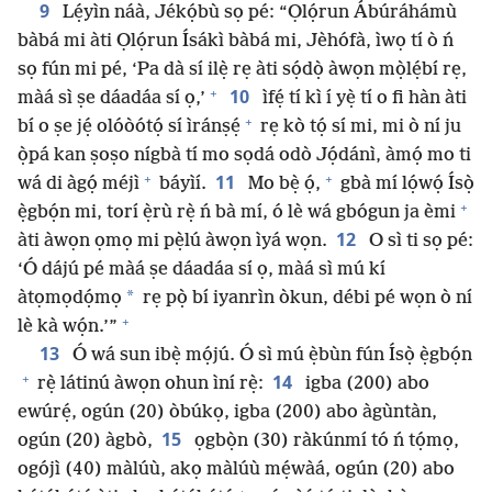
9
Lẹ́yìn náà, Jékọ́bù sọ pé: “Ọlọ́run Ábúráhámù
bàbá mi àti Ọlọ́run Ísákì bàbá mi, Jèhófà, ìwọ tí ò ń
sọ fún mi pé, ‘Pa dà sí ilẹ̀ rẹ àti sọ́dọ̀ àwọn mọ̀lẹ́bí rẹ,
+
10
màá sì ṣe dáadáa sí ọ,’
ìfẹ́ tí kì í yẹ̀ tí o fi hàn àti
+
bí o ṣe jẹ́ olóòótọ́ sí ìránṣẹ́
rẹ kò tọ́ sí mi, mi ò ní ju
ọ̀pá kan ṣoṣo nígbà tí mo sọdá odò Jọ́dánì, àmọ́ mo ti
+
+
11
wá di àgọ́ méjì
báyìí.
Mo bẹ̀ ọ́,
gbà mí lọ́wọ́ Ísọ̀
+
ẹ̀gbọ́n mi, torí ẹ̀rù rẹ̀ ń bà mí, ó lè wá gbógun ja èmi
12
àti àwọn ọmọ mi pẹ̀lú àwọn ìyá wọn.
O sì ti sọ pé:
‘Ó dájú pé màá ṣe dáadáa sí ọ, màá sì mú kí
*
àtọmọdọ́mọ
rẹ pọ̀ bí iyanrìn òkun, débi pé wọn ò ní
+
lè kà wọ́n.’”
13
Ó wá sun ibẹ̀ mọ́jú. Ó sì mú ẹ̀bùn fún Ísọ̀ ẹ̀gbọ́n
+
14
rẹ̀ látinú àwọn ohun ìní rẹ̀:
igba (200) abo
ewúrẹ́, ogún (20) òbúkọ, igba (200) abo àgùntàn,
15
ogún (20) àgbò,
ọgbọ̀n (30) ràkúnmí tó ń tọ́mọ,
ogójì (40) màlúù, akọ màlúù mẹ́wàá, ogún (20) abo