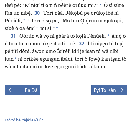
+
fèsì pé: “Kí nìdí tí o fi ń béèrè orúkọ mi?”
Ó sì súre
30
fún un níbẹ̀.
Torí náà, Jékọ́bù pe orúkọ ibẹ̀ ní
+
*
Péníélì,
torí ó sọ pé, “Mo ti rí Ọlọ́run ní ojúkojú,
+
*
síbẹ̀ ó dá ẹ̀mí
mi sí.”
31
*
Oòrùn wá yọ ní gbàrà tó kọjá Pénúélì,
àmọ́ ó
+
32
ń tiro torí ohun tó ṣe ìbàdí
rẹ̀.
Ìdí nìyẹn tó fi jẹ́
pé títí dòní, àwọn ọmọ Ísírẹ́lì kì í jẹ iṣan tó wà níbi
*
itan
ní oríkèé egungun ìbàdí, torí ó fọwọ́ kan iṣan tó
wà níbi itan ní oríkèé egungun ìbàdí Jékọ́bù.
Pa Dà
Èyí Tó Kàn
Ẹ̀tọ́ tó bá ìtẹ̀jáde yìí rìn