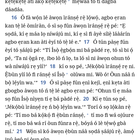
+
kẹ́tẹ́kẹ́tẹ́ àti akọ kẹ́tẹ́kẹ́tẹ́
mẹ́wàá tó ti dàgbà
dáadáa.
16
Ó fà wọ́n lé àwọn ìránṣẹ́ rẹ̀ lọ́wọ́, agbo ẹran
kan tẹ̀ lé òmíràn, ó sì sọ fún àwọn ìránṣẹ́ rẹ̀ pé: “Ẹ
sọdá, kí ẹ máa lọ níwájú mi, kí ẹ sì fi àyè sílẹ̀ láàárín
17
agbo ẹran kan àti èyí tó tẹ̀ lé e.”
Ó tún pàṣẹ fún
èyí tó ṣáájú pé: “Tí Ísọ̀ ẹ̀gbọ́n mi bá pàdé rẹ, tó sì bi ọ́
pé, ‘Ta ni ọ̀gá rẹ, ibo lò ń lọ, ta ló sì ni àwọn ohun tó
18
wà níwájú rẹ yìí?’
kí o sọ pé, ‘Jékọ́bù ìránṣẹ́ rẹ ni.
+
Ẹ̀bùn yìí ló fi ránṣẹ́ sí Ísọ̀
olúwa mi. Wò ó! Òun náà ń
19
bọ̀ lẹ́yìn wa.’”
Ó sì pàṣẹ fún ẹnì kejì, ẹnì kẹta àti
gbogbo àwọn tó ń tẹ̀ lé agbo ẹran pé: “Ohun tí ẹ máa
20
sọ fún Ísọ̀ nìyẹn tí ẹ bá pàdé rẹ̀.
Kí ẹ tún sọ pé,
‘Jékọ́bù ìránṣẹ́ rẹ ń bọ̀ lẹ́yìn wa.’” Torí ó sọ lọ́kàn rẹ̀
+
pé: ‘Tí mo bá kọ́kọ́ fi ẹ̀bùn ránṣẹ́,
tí mo fi wá ojúure
rẹ̀, tí mo bá wá rí òun fúnra rẹ̀, bóyá ó lè tẹ́wọ́ gbà
21
mí.’
Wọ́n sì kó àwọn ẹ̀bùn náà sọdá ṣáájú rẹ̀, àmọ́
inú àgọ́ ni òun sùn.