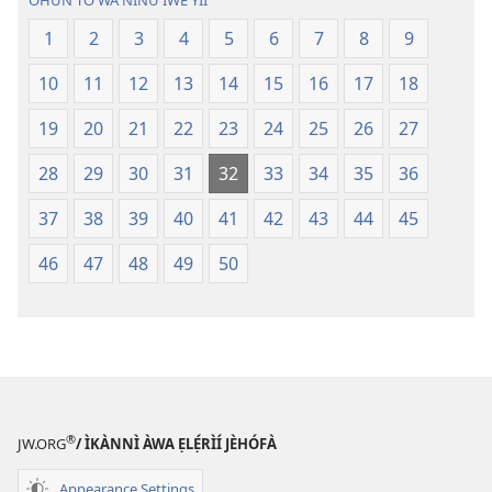
OHUN TÓ WÀ NÍNÚ ÌWÉ YÌÍ
Tuntun
Tuntun
(Tí
(Tí
1
2
3
4
5
6
7
8
9
A
A
10
11
12
13
14
15
16
17
18
Tún
Tún
Ṣe
Ṣe
19
20
21
22
23
24
25
26
27
Lọ́dún
Lọ́dún
2018)
2018)
28
29
30
31
32
33
34
35
36
37
38
39
40
41
42
43
44
45
46
47
48
49
50
®
JW.ORG
/ ÌKÀNNÌ ÀWA ẸLẸ́RÌÍ JÈHÓFÀ
Appearance Settings