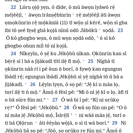
22
Lóru ọjọ́ yẹn, ó dìde, ó mú àwọn ìyàwó rẹ̀
+
+
méjèèjì,
àwọn ìránṣẹ́bìnrin
rẹ̀ méjèèjì àti àwọn
ọmọkùnrin rẹ̀ mọ́kànlá (11) tí wọ́n ṣì kéré, wọ́n sì gba
+
23
ibi tó ṣeé fẹsẹ̀ gbà kọjá nínú odò Jábókù
sọdá.
*
Ó kó gbogbo wọn, ó mú wọn sọdá odò,
ó sì kó
gbogbo ohun míì tó ní kọjá.
24
Níkẹyìn, ó ṣẹ́ ku Jékọ́bù nìkan. Ọkùnrin kan sì
+
25
bẹ̀rẹ̀ sí í bá a jìjàkadì títí ilẹ̀ fi mọ́.
Nígbà tí
ọkùnrin náà rí i pé òun ò borí, ó fọwọ́ kan egungun
ìbàdí rẹ̀; egungun ìbàdí Jékọ́bù sì yẹ̀ nígbà tó ń bá a
+
26
jìjàkadì.
Lẹ́yìn ìyẹn, ó sọ pé: “Jẹ́ kí n máa lọ,
torí ilẹ̀ ti ń mọ́.” Àmọ́ ó fèsì pé: “Mi ò ní jẹ́ kí o lọ, àfi tí
+
27
o bá súre fún mi.”
Ó wá bi í pé: “Kí ni orúkọ
28
rẹ?” Ó fèsì pé: “Jékọ́bù.”
Ó wá sọ fún un pé: “O ò
+
*
ní máa jẹ́ Jékọ́bù mọ́, Ísírẹ́lì
ni wàá máa jẹ́, torí o
+
29
ti bá Ọlọ́run
àti èèyàn wọ̀jà, o sì ti wá borí.”
Ni
Jékọ́bù bá sọ pé: “Jọ̀ọ́, sọ orúkọ rẹ fún mi.” Àmọ́ ó