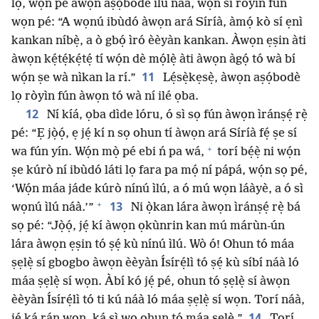
lọ, wọ́n pe àwọn aṣọ́bodè ìlú náà, wọ́n sì ròyìn fún
wọn pé: “A wọnú ibùdó àwọn ará Síríà, àmọ́ kò sí ẹnì
kankan níbẹ̀, a ò gbọ́ ìró èèyàn kankan. Àwọn ẹṣin àti
àwọn kẹ́tẹ́kẹ́tẹ́ tí wọ́n dè mọ́lẹ̀ àti àwọn àgọ́ tó wà bí
11
wọ́n ṣe wà nìkan la rí.”
Lẹ́sẹ̀kẹsẹ̀, àwọn aṣọ́bodè
lọ ròyìn fún àwọn tó wà ní ilé ọba.
12
Ní kíá, ọba dìde lóru, ó sì sọ fún àwọn ìránṣẹ́ rẹ̀
pé: “Ẹ jọ̀ọ́, ẹ jẹ́ kí n sọ ohun tí àwọn ará Síríà fẹ́ ṣe sí
+
wa fún yín. Wọ́n mọ̀ pé ebi ń pa wá,
torí bẹ́ẹ̀ ni wọ́n
ṣe kúrò ní ibùdó láti lọ fara pa mọ́ ní pápá, wọ́n sọ pé,
‘Wọ́n máa jáde kúrò nínú ìlú, a ó mú wọn láàyè, a ó sì
+
13
wọnú ìlú náà.’”
Ni ọ̀kan lára àwọn ìránṣẹ́ rẹ̀ bá
sọ pé: “Jọ̀ọ́, jẹ́ kí àwọn ọkùnrin kan mú márùn-ún
lára àwọn ẹṣin tó ṣẹ́ kù nínú ìlú. Wò ó! Ohun tó máa
ṣẹlẹ̀ sí gbogbo àwọn èèyàn Ísírẹ́lì tó ṣẹ́ kù síbí náà ló
máa ṣẹlẹ̀ sí wọn. Àbí kó jẹ́ pé, ohun tó ṣẹlẹ̀ sí àwọn
èèyàn Ísírẹ́lì tó ti kú náà ló máa ṣẹlẹ̀ sí wọn. Torí náà,
14
jẹ́ ká rán wọn, ká sì wo ohun tó máa ṣẹlẹ̀.”
Torí