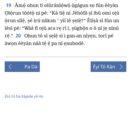
19
Àmọ́ ohun tí olùrànlọ́wọ́ ọ̀gágun sọ fún èèyàn
Ọlọ́run tòótọ́ ni pé: “Ká tiẹ̀ ní Jèhófà ṣí ibú omi ojú
*
ọ̀run sílẹ̀, ṣé irú nǹkan
yìí lè ṣẹlẹ̀?” Èlíṣà sì fún un
lésì pé: “Wàá fi ojú ara rẹ rí i, ṣùgbọ́n o ò ní jẹ nínú
20
rẹ̀.”
Ohun tó sì ṣẹlẹ̀ sí i gan-an nìyẹn, torí pé
àwọn èèyàn náà tẹ̀ ẹ́ pa ní ẹnubodè.
Pa Dà
Èyí Tó Kàn
Ẹ̀tọ́ tó bá ìtẹ̀jáde yìí rìn