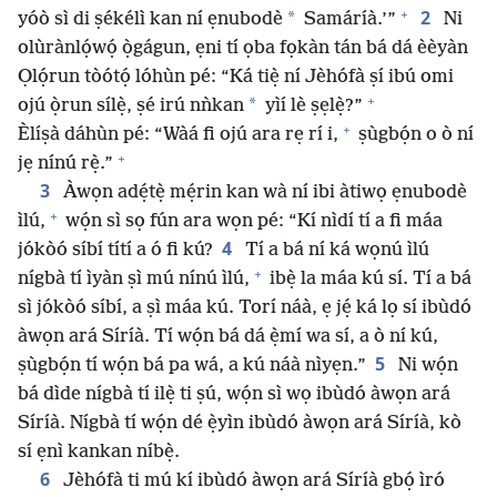
+
2
*
yóò sì di ṣékélì kan ní ẹnubodè
Samáríà.’”
Ni
olùrànlọ́wọ́ ọ̀gágun, ẹni tí ọba fọkàn tán bá dá èèyàn
Ọlọ́run tòótọ́ lóhùn pé: “Ká tiẹ̀ ní Jèhófà ṣí ibú omi
+
*
ojú ọ̀run sílẹ̀, ṣé irú nǹkan
yìí lè ṣẹlẹ̀?”
+
Èlíṣà dáhùn pé: “Wàá fi ojú ara rẹ rí i,
ṣùgbọ́n o ò ní
+
jẹ nínú rẹ̀.”
3
Àwọn adẹ́tẹ̀ mẹ́rin kan wà ní ibi àtiwọ ẹnubodè
+
ìlú,
wọ́n sì sọ fún ara wọn pé: “Kí nìdí tí a fi máa
4
jókòó síbí títí a ó fi kú?
Tí a bá ní ká wọnú ìlú
+
nígbà tí ìyàn ṣì mú nínú ìlú,
ibẹ̀ la máa kú sí. Tí a bá
sì jókòó síbí, a ṣì máa kú. Torí náà, ẹ jẹ́ ká lọ sí ibùdó
àwọn ará Síríà. Tí wọ́n bá dá ẹ̀mí wa sí, a ò ní kú,
5
ṣùgbọ́n tí wọ́n bá pa wá, a kú náà nìyẹn.”
Ni wọ́n
bá dìde nígbà tí ilẹ̀ ti ṣú, wọ́n sì wọ ibùdó àwọn ará
Síríà. Nígbà tí wọ́n dé ẹ̀yìn ibùdó àwọn ará Síríà, kò
sí ẹnì kankan níbẹ̀.
6
Jèhófà ti mú kí ibùdó àwọn ará Síríà gbọ́ ìró