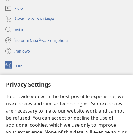
window)
Fídíò
Àwọn Fídíò Tó Ní Àlàyé
Wá a
Ìsọfúnni Nípa Àwa Ẹlẹ́rìí Jèhófà
Ìrànlọ́wọ́
Ọrẹ
(opens
new
window)
ÀKÁ ÌWÉ ORÍ ÍŃTÁNẸ́Ẹ̀TÌ TI Watchtower™
Privacy Settings
(opens
new
®
JW Hub
To provide you with the best possible experience, we
window)
(opens
use cookies and similar technologies. Some cookies
new
®
JW Library
window)
are necessary to make our website work and cannot
be refused. You can accept or decline the use of
®
Watchtower Library
additional cookies, which we use only to improve
your experience. None of this data will ever be sold or