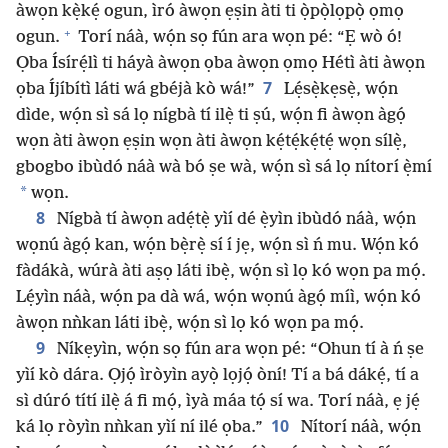
àwọn kẹ̀kẹ́ ogun, ìró àwọn ẹṣin àti ti ọ̀pọ̀lọpọ̀ ọmọ
+
ogun.
Torí náà, wọ́n sọ fún ara wọn pé: “Ẹ wò ó!
Ọba Ísírẹ́lì ti háyà àwọn ọba àwọn ọmọ Hétì àti àwọn
7
ọba Íjíbítì láti wá gbéjà kò wá!”
Lẹ́sẹ̀kẹsẹ̀, wọ́n
dìde, wọ́n sì sá lọ nígbà tí ilẹ̀ ti ṣú, wọ́n fi àwọn àgọ́
wọn àti àwọn ẹṣin wọn àti àwọn kẹ́tẹ́kẹ́tẹ́ wọn sílẹ̀,
gbogbo ibùdó náà wà bó ṣe wà, wọ́n sì sá lọ nítorí ẹ̀mí
*
wọn.
8
Nígbà tí àwọn adẹ́tẹ̀ yìí dé ẹ̀yìn ibùdó náà, wọ́n
wọnú àgọ́ kan, wọ́n bẹ̀rẹ̀ sí í jẹ, wọ́n sì ń mu. Wọ́n kó
fàdákà, wúrà àti aṣọ láti ibẹ̀, wọ́n sì lọ kó wọn pa mọ́.
Lẹ́yìn náà, wọ́n pa dà wá, wọ́n wọnú àgọ́ míì, wọ́n kó
àwọn nǹkan láti ibẹ̀, wọ́n sì lọ kó wọn pa mọ́.
9
Níkẹyìn, wọ́n sọ fún ara wọn pé: “Ohun tí à ń ṣe
yìí kò dára. Ọjọ́ ìròyìn ayọ̀ lọjọ́ òní! Tí a bá dákẹ́, tí a
sì dúró títí ilẹ̀ á fi mọ́, ìyà máa tọ́ sí wa. Torí náà, ẹ jẹ́
10
ká lọ ròyìn nǹkan yìí ní ilé ọba.”
Nítorí náà, wọ́n