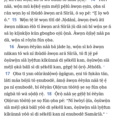
náà, wọ́n mú kẹ̀kẹ́ ẹṣin méjì pẹ̀lú àwọn ẹṣin, ọba sì
rán wọn lọ sí ibùdó àwọn ará Síríà, ó sọ pé: “Ẹ lọ wò
15
ó.”
Wọ́n tẹ̀ lé wọn títí dé Jọ́dánì, àwọn ẹ̀wù àti
àwọn nǹkan èlò tí àwọn ará Síríà jù dà nù bí wọ́n ṣe ń
sá lọ kíjokíjo kún gbogbo ojú ọ̀nà. Àwọn òjíṣẹ́ náà pa
dà, wọ́n sì ròyìn fún ọba.
16
Àwọn èèyàn náà bá jáde lọ, wọ́n sì kó àwọn
nǹkan tó wà ní ibùdó àwọn ará Síríà, tó fi jẹ́ pé
òṣùwọ̀n síà ìyẹ̀fun kíkúnná di ṣékélì kan, òṣùwọ̀n síà
+
méjì ọkà bálì sì di ṣékélì kan, gẹ́gẹ́ bí ọ̀rọ̀ Jèhófà.
17
Ọba ti yan olùrànlọ́wọ́ ọ̀gágun, ẹni tó fọkàn tán,
láti máa bójú tó ẹnubodè, àmọ́ àwọn èèyàn náà tẹ̀ ẹ́
pa ní ẹnubodè, bí èèyàn Ọlọ́run tòótọ́ ṣe sọ fún ọba
18
nígbà tó wá sọ́dọ̀ rẹ̀.
Ọ̀rọ̀ náà ṣẹ gẹ́lẹ́ bí èèyàn
Ọlọ́run tòótọ́ ṣe sọ fún ọba pé: “Ní ìwòyí ọ̀la, òṣùwọ̀n
síà méjì ọkà bálì yóò di ṣékélì kan, òṣùwọ̀n síà ìyẹ̀fun
+
kíkúnná yóò sì di ṣékélì kan ní ẹnubodè Samáríà.”