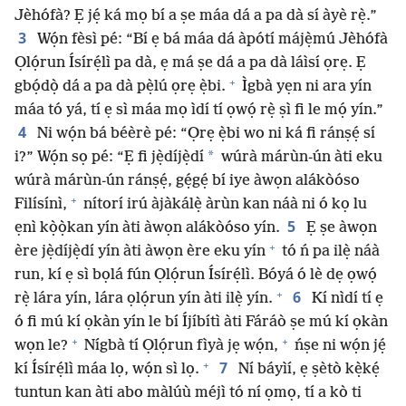
Jèhófà? Ẹ jẹ́ ká mọ bí a ṣe máa dá a pa dà sí àyè rẹ̀.”
3
Wọ́n fèsì pé: “Bí ẹ bá máa dá àpótí májẹ̀mú Jèhófà
Ọlọ́run Ísírẹ́lì pa dà, ẹ má ṣe dá a pa dà láìsí ọrẹ. Ẹ
+
gbọ́dọ̀ dá a pa dà pẹ̀lú ọrẹ ẹ̀bi.
Ìgbà yẹn ni ara yín
máa tó yá, tí ẹ sì máa mọ ìdí tí ọwọ́ rẹ̀ ṣì fi le mọ́ yín.”
4
Ni wọ́n bá béèrè pé: “Ọrẹ ẹ̀bi wo ni ká fi ránṣẹ́ sí
*
i?” Wọ́n sọ pé: “Ẹ fi jẹ̀díjẹ̀dí
wúrà márùn-ún àti eku
wúrà márùn-ún ránṣẹ́, gẹ́gẹ́ bí iye àwọn alákòóso
+
Filísínì,
nítorí irú àjàkálẹ̀ àrùn kan náà ni ó kọ lu
5
ẹnì kọ̀ọ̀kan yín àti àwọn alákòóso yín.
Ẹ ṣe àwọn
+
ère jẹ̀díjẹ̀dí yín àti àwọn ère eku yín
tó ń pa ilẹ̀ náà
run, kí ẹ sì bọlá fún Ọlọ́run Ísírẹ́lì. Bóyá ó lè dẹ ọwọ́
+
6
rẹ̀ lára yín, lára ọlọ́run yín àti ilẹ̀ yín.
Kí nìdí tí ẹ
ó fi mú kí ọkàn yín le bí Íjíbítì àti Fáráò ṣe mú kí ọkàn
+
+
wọn le?
Nígbà tí Ọlọ́run fìyà jẹ wọ́n,
ńṣe ni wọ́n jẹ́
+
7
kí Ísírẹ́lì máa lọ, wọ́n sì lọ.
Ní báyìí, ẹ ṣètò kẹ̀kẹ́
tuntun kan àti abo màlúù méjì tó ní ọmọ, tí a kò ti