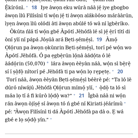
+
18
Ẹ́kírónì.
Iye àwọn eku wúrà náà jẹ́ iye gbogbo
àwọn ìlú Filísínì tí wọ́n jẹ́ ti àwọn alákòóso márààrún,
ìyẹn àwọn ìlú olódi àti àwọn abúlé tó wà ní ìgbèríko.
Òkúta ńlá tí wọ́n gbé Àpótí Jèhófà lé sì jẹ́ ẹ̀rí títí di
19
òní yìí ní pápá Jóṣúà ará Bẹti-ṣémẹ́ṣì.
Àmọ́
Ọlọ́run pa àwọn ọkùnrin Bẹti-ṣémẹ́ṣì, torí pé wọ́n wo
Àpótí Jèhófà. Ó pa ẹgbẹ̀rún lọ́nà àádọ́ta ó lé
*
àádọ́rin (50,070)
lára àwọn èèyàn náà, wọ́n sì bẹ̀rẹ̀
+
20
sí í ṣọ̀fọ̀ nítorí pé Jèhófà ti pa wọ́n lọ rẹpẹtẹ.
Torí náà, àwọn èèyàn Bẹti-ṣémẹ́ṣì béèrè pé: “Ta ló lè
+
dúró níwájú Jèhófà Ọlọ́run mímọ́ yìí,
ọ̀dọ̀ ta ló sì
+
21
máa lọ tí á fi kúrò lọ́dọ̀ wa?”
Ìgbà náà ni wọ́n
+
rán àwọn òjíṣẹ́ sí àwọn tó ń gbé ní Kiriati-jéárímù
pé: “Àwọn Filísínì ti dá Àpótí Jèhófà pa dà o. Ẹ wá
+
gbé e lọ sọ́dọ̀ yín.”