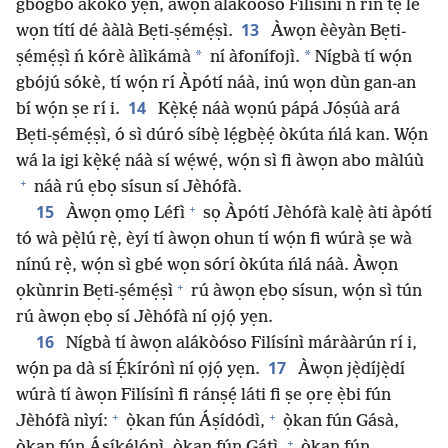
gbogbo àkókò yẹn, àwọn alákòóso Filísínì ń rìn tẹ̀ lé
13
wọn títí dé ààlà Bẹti-ṣémẹ́ṣì.
Àwọn èèyàn Bẹti-
*
*
ṣémẹ́ṣì ń kórè àlìkámà
ní àfonífojì.
Nígbà tí wọ́n
gbójú sókè, tí wọ́n rí Àpótí náà, inú wọn dùn gan-an
14
bí wọ́n ṣe rí i.
Kẹ̀kẹ́ náà wọnú pápá Jóṣúà ará
Bẹti-ṣémẹ́ṣì, ó sì dúró síbẹ̀ lẹ́gbẹ̀ẹ́ òkúta ńlá kan. Wọ́n
wá la igi kẹ̀kẹ́ náà sí wẹ́wẹ́, wọ́n sì fi àwọn abo màlúù
+
náà rú ẹbọ sísun sí Jèhófà.
+
15
Àwọn ọmọ Léfì
sọ Àpótí Jèhófà kalẹ̀ àti àpótí
tó wà pẹ̀lú rẹ̀, èyí tí àwọn ohun tí wọ́n fi wúrà ṣe wà
nínú rẹ̀, wọ́n sì gbé wọn sórí òkúta ńlá náà. Àwọn
+
ọkùnrin Bẹti-ṣémẹ́ṣì
rú àwọn ẹbọ sísun, wọ́n sì tún
rú àwọn ẹbọ sí Jèhófà ní ọjọ́ yẹn.
16
Nígbà tí àwọn alákòóso Filísínì márààrún rí i,
17
wọ́n pa dà sí Ẹ́kírónì ní ọjọ́ yẹn.
Àwọn jẹ̀díjẹ̀dí
wúrà tí àwọn Filísínì fi ránṣẹ́ láti fi ṣe ọrẹ ẹ̀bi fún
+
+
Jèhófà nìyí:
ọ̀kan fún Áṣídódì,
ọ̀kan fún Gásà,
+
ọ̀kan fún Áṣíkẹ́lónì, ọ̀kan fún Gátì,
ọ̀kan fún