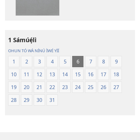
fẹ́
Fẹ́
wa
Wa
ìtẹ̀jáde
Àtẹ́tísí
jáde
Jáde
Bíbélì
Bíbélì
Ìtumọ̀
Ìtumọ̀
1 Sámúẹ́lì
Ayé
Ayé
OHUN TÓ WÀ NÍNÚ ÌWÉ YÌÍ
Tuntun
Tuntun
(Tí
(Tí
1
2
3
4
5
6
7
8
9
A
A
10
11
12
13
14
15
16
17
18
Tún
Tún
Ṣe
Ṣe
19
20
21
22
23
24
25
26
27
Lọ́dún
Lọ́dún
2018)
2018)
28
29
30
31