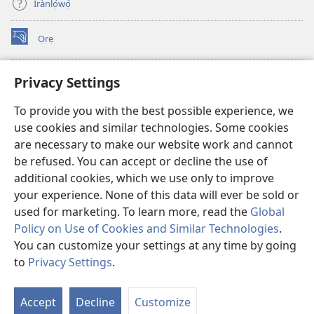
Ìrànlọ́wọ́
Ọrẹ
(opens
new
window)
ÀKÁ ÌWÉ ORÍ ÍŃTÁNẸ́Ẹ̀TÌ TI Watchtower™
Privacy Settings
(opens
new
®
JW Hub
To provide you with the best possible experience, we
window)
(opens
use cookies and similar technologies. Some cookies
new
®
JW Library
window)
are necessary to make our website work and cannot
be refused. You can accept or decline the use of
®
Watchtower Library
additional cookies, which we use only to improve
your experience. None of this data will ever be sold or
used for marketing. To learn more, read the
Global
Policy on Use of Cookies and Similar Technologies
.
You can customize your settings at any time by going
Copyright
© 2026 Watch Tower Bible and Tract Society of Pennsylvania.
ÀDÉHÙN LÍLO ÌKÀNNÌ
|
ÒFIN PÍPA ÌSỌFÚNNI MỌ́
|
PRIVACY
to
Privacy Settings
.
Fi
SETTINGS
O
Accept
Decline
Customize
Tó