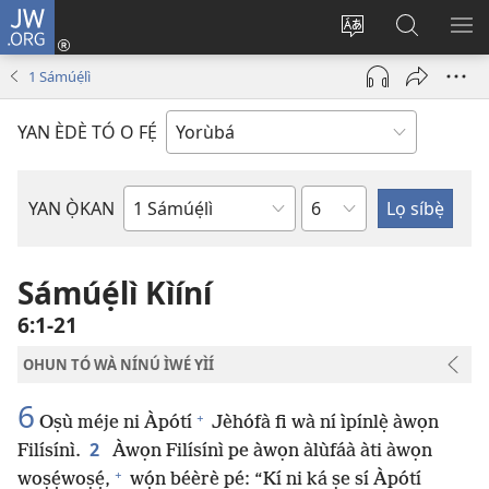
JW.ORG
Wọlé
(opens
Yí
Wa
GB
new
èdè
JW.ORG
YÍ
1 Sámúẹ́lì
window)
ìkànnì
JÁ
pa
YAN ÈDÈ TÓ O FẸ́
dà
Orí
YAN Ọ̀KAN
Ìwé
Bíbélì
Sámúẹ́lì Kìíní
6:1-21
OHUN TÓ WÀ NÍNÚ ÌWÉ YÌÍ
6
+
Oṣù méje ni Àpótí
Jèhófà fi wà ní ìpínlẹ̀ àwọn
2
Filísínì.
Àwọn Filísínì pe àwọn àlùfáà àti àwọn
+
woṣẹ́woṣẹ́,
wọ́n béèrè pé: “Kí ni ká ṣe sí Àpótí