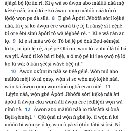
àjàgà bọ̀ lọ́rùn rí. Kí ẹ wá so àwọn abo màlúù náà mọ́
kẹ̀kẹ́ náà, àmọ́ kí ẹ kó àwọn ọmọ màlúù náà kúrò
8
lọ́dọ̀ wọn pa dà sílé.
Ẹ gbé Àpótí Jèhófà sórí kẹ̀kẹ́
náà, kí ẹ sì kó àwọn ère wúrà tí ẹ fẹ́ fi ránṣẹ́ sí i gẹ́gẹ́
+
bí ọrẹ ẹ̀bi sínú àpótí tó wà lẹ́gbẹ̀ẹ́ rẹ̀.
Kí ẹ wá rán an
+
9
lọ,
kí ẹ sì máa wò ó: Tó bá jẹ́ pé ọ̀nà Bẹti-ṣémẹ́ṣì
ló lọ, ní ìpínlẹ̀ rẹ̀, á jẹ́ pé Ọlọ́run wọn ló fa ibi ńlá tó bá
wa yìí. Àmọ́ tí kò bá rí bẹ́ẹ̀, a ó mọ̀ pé kì í ṣe ọwọ́ rẹ̀ ló
kọ lù wá; ó kàn ṣèèṣì wáyé bẹ́ẹ̀ ni.”
10
Àwọn ọkùnrin náà ṣe bẹ́ẹ̀ gẹ́lẹ́. Wọ́n mú abo
màlúù méjì tó ní ọmọ, wọ́n sì so wọ́n mọ́ kẹ̀kẹ́ náà,
11
wọ́n kó àwọn ọmọ wọn sínú ọgbà ẹran nílé.
Lẹ́yìn náà, wọ́n gbé Àpótí Jèhófà sórí kẹ̀kẹ́ náà àti
àpótí tí àwọn eku wúrà àti àwọn ère jẹ̀díjẹ̀dí wọn wà
12
nínú rẹ̀.
Àwọn abo màlúù náà lọ tààràtà sí ọ̀nà
+
Bẹti-ṣémẹ́ṣì.
Ojú ọ̀nà ni wọ́n ń gbà lọ, tí wọ́n ń ké
mùúù bí wọ́n ṣe ń lọ; wọn ò yà sí ọ̀tún tàbí sí òsì. Ní