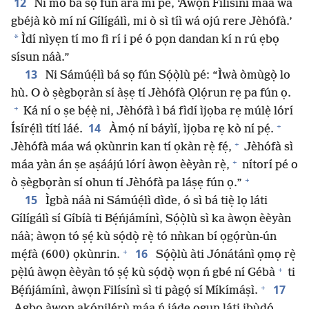
12
Ni mo bá sọ fún ara mi pé, ‘Àwọn Filísínì máa wá
gbéjà kò mí ní Gílígálì, mi ò sì tíì wá ojú rere Jèhófà.’
*
Ìdí nìyẹn tí mo fi rí i pé ó pọn dandan kí n rú ẹbọ
sísun náà.”
13
Ni Sámúẹ́lì bá sọ fún Sọ́ọ̀lù pé: “Ìwà òmùgọ̀ lo
hù. O ò ṣègbọràn sí àṣẹ tí Jèhófà Ọlọ́run rẹ pa fún ọ.
+
Ká ní o ṣe bẹ́ẹ̀ ni, Jèhófà ì bá fìdí ìjọba rẹ múlẹ̀ lórí
+
14
Ísírẹ́lì títí láé.
Àmọ́ ní báyìí, ìjọba rẹ kò ní pẹ́.
+
Jèhófà máa wá ọkùnrin kan tí ọkàn rẹ̀ fẹ́,
Jèhófà sì
+
máa yàn án ṣe aṣáájú lórí àwọn èèyàn rẹ̀,
nítorí pé o
+
ò ṣègbọràn sí ohun tí Jèhófà pa láṣẹ fún ọ.”
15
Ìgbà náà ni Sámúẹ́lì dìde, ó sì bá tiẹ̀ lọ láti
Gílígálì sí Gíbíà ti Bẹ́ńjámínì, Sọ́ọ̀lù sì ka àwọn èèyàn
náà; àwọn tó ṣẹ́ kù sọ́dọ̀ rẹ̀ tó nǹkan bí ọgọ́rùn-ún
+
16
mẹ́fà (600) ọkùnrin.
Sọ́ọ̀lù àti Jónátánì ọmọ rẹ̀
+
pẹ̀lú àwọn èèyàn tó ṣẹ́ kù sọ́dọ̀ wọn ń gbé ní Gébà
ti
+
17
Bẹ́ńjámínì, àwọn Filísínì sì ti pàgọ́ sí Míkímáṣì.
Agbo àwọn akónilẹ́rù máa ń jáde ogun láti ibùdó