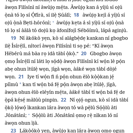
àwọn Filísínì ní àwùjọ mẹ́ta. Àwùjọ kan á yíjú sí ojú
18
ọ̀nà tó lọ sí Ọ́fírà, sí ilẹ̀ Ṣúálì;
àwùjọ kejì á yíjú sí
+
ojú ọ̀nà Bẹti-hórónì;
àwùjọ kẹta á sì yíjú sí ojú ọ̀nà
tó lọ sí ààlà tó dojú kọ àfonífojì Sébóímù, lápá aginjù.
19
Ní àkókò yẹn, kò sí alágbẹ̀dẹ kankan ní gbogbo
ilẹ̀ Ísírẹ́lì, nítorí àwọn Filísínì ti sọ pé: “Kí àwọn
20
Hébérù má bàa rọ idà tàbí ọ̀kọ̀.”
Gbogbo àwọn
ọmọ Ísírẹ́lì ní láti lọ sọ́dọ̀ àwọn Filísínì kí wọ́n lè pọ́n
abẹ ohun ìtúlẹ̀ wọn, jígà wọn, àáké wọn tàbí dòjé
21
wọn.
Iye tí wọ́n fi ń pọ́n ohun èlò kọ̀ọ̀kan jẹ́
*
píìmù
kan tí wọ́n bá fẹ́ pọ́n àwọn abẹ ìtúlẹ̀, jígà,
àwọn ohun èlò eléyín mẹ́ta, àáké tàbí tí wọ́n bá fẹ́ de
22
ọ̀pá kẹ́sẹ́ màlúù pinpin.
Ní ọjọ́ ogun, kò sí idà tàbí
ọ̀kọ̀ lọ́wọ́ ìkankan lára àwọn tó wà pẹ̀lú Sọ́ọ̀lù àti
+
Jónátánì;
Sọ́ọ̀lù àti Jónátánì ọmọ rẹ̀ nìkan ló ní
àwọn ohun ìjà.
23
Lákòókò yẹn, àwùjọ kan lára àwọn ọmọ ogun