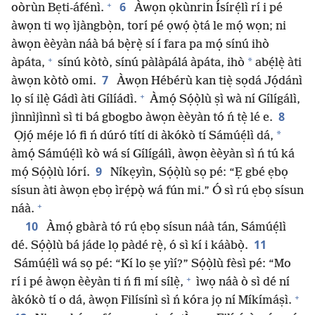
+
6
oòrùn Bẹti-áfénì.
Àwọn ọkùnrin Ísírẹ́lì rí i pé
àwọn ti wọ ìjàngbọ̀n, torí pé ọwọ́ ọ̀tá le mọ́ wọn; ni
àwọn èèyàn náà bá bẹ̀rẹ̀ sí í fara pa mọ́ sínú ihò
+
*
àpáta,
sínú kòtò, sínú pàlàpálá àpáta, ihò
abẹ́lẹ̀ àti
7
àwọn kòtò omi.
Àwọn Hébérù kan tiẹ̀ sọdá Jọ́dánì
+
lọ sí ilẹ̀ Gádì àti Gílíádì.
Àmọ́ Sọ́ọ̀lù ṣì wà ní Gílígálì,
8
jìnnìjìnnì sì ti bá gbogbo àwọn èèyàn tó ń tẹ̀ lé e.
*
Ọjọ́ méje ló fi ń dúró títí di àkókò tí Sámúẹ́lì dá,
àmọ́ Sámúẹ́lì kò wá sí Gílígálì, àwọn èèyàn sì ń tú ká
9
mọ́ Sọ́ọ̀lù lórí.
Níkẹyìn, Sọ́ọ̀lù sọ pé: “Ẹ gbé ẹbọ
sísun àti àwọn ẹbọ ìrẹ́pọ̀ wá fún mi.” Ó sì rú ẹbọ sísun
+
náà.
10
Àmọ́ gbàrà tó rú ẹbọ sísun náà tán, Sámúẹ́lì
11
dé. Sọ́ọ̀lù bá jáde lọ pàdé rẹ̀, ó sì kí i káàbọ̀.
Sámúẹ́lì wá sọ pé: “Kí lo ṣe yìí?” Sọ́ọ̀lù fèsì pé: “Mo
+
rí i pé àwọn èèyàn ti ń fi mí sílẹ̀,
ìwọ náà ò sì dé ní
+
àkókò tí o dá, àwọn Filísínì sì ń kóra jọ ní Míkímáṣì.