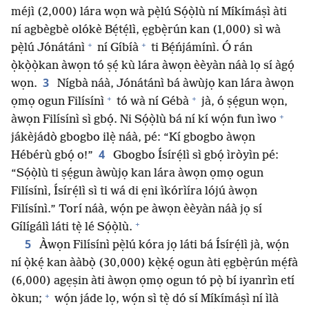
méjì (2,000) lára wọn wà pẹ̀lú Sọ́ọ̀lù ní Míkímáṣì àti
ní agbègbè olókè Bẹ́tẹ́lì, ẹgbẹ̀rún kan (1,000) sì wà
+
+
pẹ̀lú Jónátánì
ní Gíbíà
ti Bẹ́ńjámínì. Ó rán
ọ̀kọ̀ọ̀kan àwọn tó ṣẹ́ kù lára àwọn èèyàn náà lọ sí àgọ́
3
wọn.
Nígbà náà, Jónátánì bá àwùjọ kan lára àwọn
+
+
ọmọ ogun Filísínì
tó wà ní Gébà
jà, ó ṣẹ́gun wọn,
+
àwọn Filísínì sì gbọ́. Ni Sọ́ọ̀lù bá ní kí wọ́n fun ìwo
jákèjádò gbogbo ilẹ̀ náà, pé: “Kí gbogbo àwọn
4
Hébérù gbọ́ o!”
Gbogbo Ísírẹ́lì sì gbọ́ ìròyìn pé:
“Sọ́ọ̀lù ti ṣẹ́gun àwùjọ kan lára àwọn ọmọ ogun
Filísínì, Ísírẹ́lì sì ti wá di ẹni ìkórìíra lójú àwọn
Filísínì.” Torí náà, wọ́n pe àwọn èèyàn náà jọ sí
+
Gílígálì láti tẹ̀ lé Sọ́ọ̀lù.
5
Àwọn Filísínì pẹ̀lú kóra jọ láti bá Ísírẹ́lì jà, wọ́n
ní ọ̀kẹ́ kan ààbọ̀ (30,000) kẹ̀kẹ́ ogun àti ẹgbẹ̀rún mẹ́fà
(6,000) agẹṣin àti àwọn ọmọ ogun tó pọ̀ bí iyanrìn etí
+
òkun;
wọ́n jáde lọ, wọ́n sì tẹ̀ dó sí Míkímáṣì ní ìlà