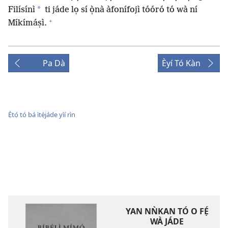
*
Filísínì
ti jáde lọ sí ọ̀nà àfonífojì tóóró tó wà ní
+
Míkímáṣì.
Pa Dà
Èyí Tó Kàn
Ẹ̀tọ́ tó bá ìtẹ̀jáde yìí rìn
YAN NǸKAN TÓ O FẸ́
WÀ JÁDE