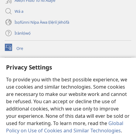
Àwọn Fídíò Tó Ní Àlàyé
Wá a
Ìsọfúnni Nípa Àwa Ẹlẹ́rìí Jèhófà
Ìrànlọ́wọ́
Ọrẹ
(opens
new
window)
ÀKÁ ÌWÉ ORÍ ÍŃTÁNẸ́Ẹ̀TÌ TI Watchtower™
Privacy Settings
(opens
new
®
JW Hub
To provide you with the best possible experience, we
window)
(opens
use cookies and similar technologies. Some cookies
new
®
JW Library
window)
are necessary to make our website work and cannot
be refused. You can accept or decline the use of
®
Watchtower Library
additional cookies, which we use only to improve
your experience. None of this data will ever be sold or
used for marketing. To learn more, read the
Global
Policy on Use of Cookies and Similar Technologies
.