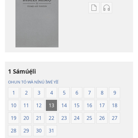
Bó
Bó
o
O
ṣe
Ṣe
fẹ́
Fẹ́
wa
Wa
ìtẹ̀jáde
Àtẹ́tísí
jáde
Jáde
Bíbélì
Bíbélì
Ìtumọ̀
Ìtumọ̀
1 Sámúẹ́lì
Ayé
Ayé
OHUN TÓ WÀ NÍNÚ ÌWÉ YÌÍ
Tuntun
Tuntun
(Tí
(Tí
1
2
3
4
5
6
7
8
9
A
A
10
11
12
13
14
15
16
17
18
Tún
Tún
Ṣe
Ṣe
19
20
21
22
23
24
25
26
27
Lọ́dún
Lọ́dún
2018)
2018)
28
29
30
31