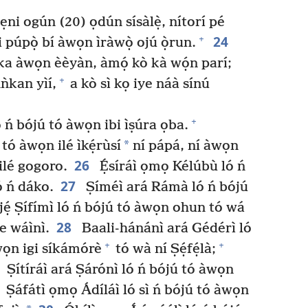
ẹni ogún (20) ọdún sísàlẹ̀, nítorí pé
24
+
 di púpọ̀ bí àwọn ìràwọ̀ ojú ọ̀run.
ka àwọn èèyàn, àmọ́ kò kà wọ́n parí;
+
ǹkan yìí,
a kò sì kọ iye náà sínú
+
 ń bójú tó àwọn ibi ìṣúra ọba.
*
ó àwọn ilé ìkẹ́rùsí
ní pápá, ní àwọn
26
ilé gogoro.
Ẹ́síráì ọmọ Kélúbù ló ń
27
ó ń dáko.
Ṣíméì ará Rámà ló ń bójú
jẹ́ Ṣífímì ló ń bójú tó àwọn ohun tó wá
28
e wáìnì.
Baali-hánánì ará Gédérì ló
+
+
wọn igi síkámórè
tó wà ní Ṣẹ́fẹ́là;
Ṣítíráì ará Ṣárónì ló ń bójú tó àwọn
Ṣáfátì ọmọ Ádíláì ló sì ń bójú tó àwọn