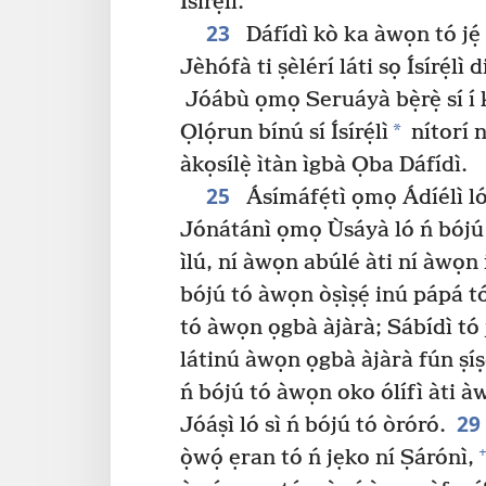
Ísírẹ́lì.
23
Dáfídì kò ka àwọn tó jẹ́ 
Jèhófà ti ṣèlérí láti sọ Ísírẹ́lì
Jóábù ọmọ Seruáyà bẹ̀rẹ̀ sí í 
*
Ọlọ́run bínú sí Ísírẹ́lì
nítorí n
àkọsílẹ̀ ìtàn ìgbà Ọba Dáfídì.
25
Ásímáfẹ́tì ọmọ Ádíélì ló
Jónátánì ọmọ Ùsáyà ló ń bójú t
ìlú, ní àwọn abúlé àti ní àwọn 
bójú tó àwọn òṣìṣẹ́ inú pápá t
tó àwọn ọgbà àjàrà; Sábídì tó 
látinú àwọn ọgbà àjàrà fún ṣíṣ
ń bójú tó àwọn oko ólífì àti à
29
Jóáṣì ló sì ń bójú tó òróró.
+
ọ̀wọ́ ẹran tó ń jẹko ní Ṣárónì,