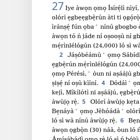
27
Iye àwọn ọmọ Ísírẹ́lì nìyí
olórí ẹgbẹẹgbẹ̀rún àti ti ọgọ́rò
+
ìránṣẹ́ fún ọba
nínú gbogbo ọ̀
àwọn tó ń jáde ní oṣooṣù ní g
mẹ́rìnlélógún (24,000) ló sì w
2
+
Jáṣóbéámù
ọmọ Sábídíẹ́
ẹgbẹ̀rún mẹ́rìnlélógún (24,000)
+
ọmọ Pérésì,
òun ni aṣáájú gb
4
+
ṣiṣẹ́ ní oṣù kìíní.
Dódáì
ọm
kejì, Míkílótì ni aṣáájú, ẹgbẹ̀
5
àwùjọ rẹ̀.
Olórí àwùjọ kẹta t
+
+
Bẹnáyà
ọmọ Jèhóádà
olórí
6
ló sì wà nínú àwùjọ rẹ̀.
Bẹná
àwọn ọgbọ̀n (30) náà, òun ló 
Ámísábádì ọmọ rẹ̀ ló sì ń bójú 