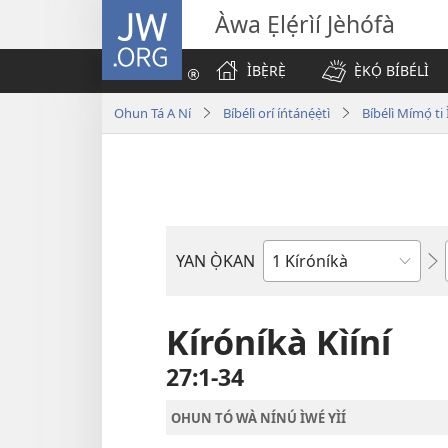
JW.ORG
Àwa Ẹlẹ́rìí Jèhófà
ÌBẸ̀RẸ̀
Ẹ̀KỌ́ BÍBÉLÌ
Ohun Tá A Ní
Bíbélì orí íńtánẹ́ẹ̀tì
Bíbélì Mímọ́ t
YAN Ọ̀KAN
Ìwé
Bíbélì
Kíróníkà Kìíní
27:1-34
OHUN TÓ WÀ NÍNÚ ÌWÉ YÌÍ