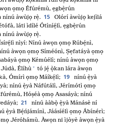
rí àwùjọ kọkànlá fún oṣù kọkànlá ni
 àwọn ọmọ Éfúrémù, ẹgbẹ̀rún
15
 nínú àwùjọ rẹ̀.
Olórí àwùjọ kejìlá
ófà, láti ìdílé Ótíníẹ́lì, ẹgbẹ̀rún
 nínú àwùjọ rẹ̀.
írẹ́lì nìyí: Nínú àwọn ọmọ Rúbẹ́nì,
ú; nínú àwọn ọmọ Síméónì, Ṣẹfatáyà ọmọ
aṣabáyà ọmọ Kémúélì; nínú àwọn ọmọ
+
 Júdà, Élíhù
tó jẹ́ ọ̀kan lára àwọn
19
ákà, Ómírì ọmọ Máíkẹ́lì;
nínú ẹ̀yà
à; nínú ẹ̀yà Náfútálì, Jérímótì ọmọ
fúrémù, Hóṣéà ọmọ Asasáyà; nínú
21
Pedáyà;
nínú ààbọ̀ ẹ̀yà Mánásè ní
ú ẹ̀yà Bẹ́ńjámínì, Jáásíélì ọmọ Ábínérì;
ì ọmọ Jéróhámù. Àwọn ni ìjòyè àwọn ẹ̀yà