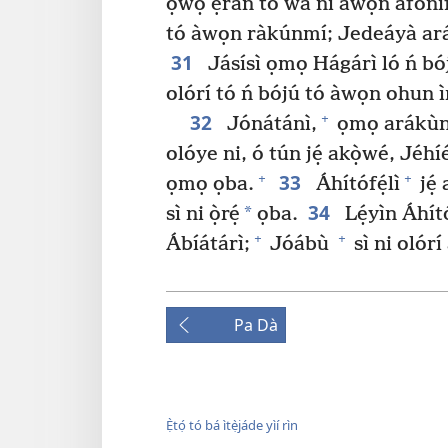
ọ̀wọ́ ẹran tó wà ní àwọn àfoníf
tó àwọn ràkúnmí; Jedeáyà ará M
31
Jásísì ọmọ Hágárì ló ń b
olórí tó ń bójú tó àwọn ohun ì
32
+
Jónátánì,
ọmọ arákùnri
olóye ni, ó tún jẹ́ akọ̀wé, Jé
33
+
+
ọmọ ọba.
Áhítófẹ́lì
jẹ́
34
*
sì ni ọ̀rẹ́
ọba.
Lẹ́yìn Áhít
+
+
Ábíátárì;
Jóábù
sì ni olór
Pa Dà
Ẹ̀tọ́ tó bá ìtẹ̀jáde yìí rìn