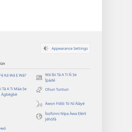
Appearance Settings
̣rùn
Wá Ibi Tá A Ti Ń Ṣe
Fẹ́ Ká Wá Ẹ Wá?
(opens
Ìpàdé
new
i Tá A Ti Máa Ṣe
Ohun Tuntun
window)
̣ Àgbègbè
Àwọn Fídíò Tó Ní Àlàyé
Ìsọfúnni Nípa Àwa Ẹlẹ́rìí
Jèhófà
̣wọ́