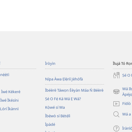
í
Ìròyìn
Ìlujá Tó Ro
nẹ́ẹ̀tì
Ṣé O 
Nípa Àwa Ẹlẹ́rìí Jèhófà
Wá Ib
Ìbéèrè Táwọn Èèyàn Máa Ń Béèrè
 Ìwé Kékeré
(opens
Àpéjo
Ṣé O Fẹ́ Ká Wá Ẹ Wá?
new
 Ìwé Ìkésíni
Fídíò
window)
Kọ̀wé sí Wa
órí Ìkànnì
Wá a
Ìbẹ̀wò sí Bẹ́tẹ́lì
Ìpàdé
Ìrànló