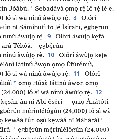
+
in Jóábù,
Sebadáyà ọmọ rẹ̀ ló tẹ̀ lé e,
8
 ló sì wà nínú àwùjọ rẹ̀.
Olórí
n ni Ṣámíhútì tó jẹ́ Ísíráhì, ẹgbẹ̀rún
9
 nínú àwùjọ rẹ̀.
Olórí àwùjọ kẹfà
+
 ará Tékóà,
ẹgbẹ̀rún
10
 nínú àwùjọ rẹ̀.
Olórí àwùjọ keje
 Pélónì látinú àwọn ọmọ Éfúrémù,
11
 ló sì wà nínú àwùjọ rẹ̀.
Olórí
+
békáì
ọmọ Húṣà látinú àwọn ọmọ
12
(24,000) ló sì wà nínú àwùjọ rẹ̀.
+
+
 kẹsàn-án ni Abi-ésérì
ọmọ Ánátótì
bẹ̀rún mẹ́rìnlélógún (24,000) ló sì wà
+
ọ kẹwàá fún oṣù kẹwàá ni Máháráì
+
írà,
ẹgbẹ̀rún mẹ́rìnlélógún (24,000)