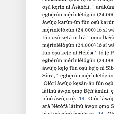
+
oṣù kẹrin ni Ásáhélì,
arákùnr
ẹgbẹ̀rún mẹ́rìnlélógún (24,000)
àwùjọ karùn-ún fún oṣù karùn-ú
mẹ́rìnlélógún (24,000) ló sì wà
+
fún oṣù kẹfà ni Írà
ọmọ Íkéṣì
mẹ́rìnlélógún (24,000) ló sì wà
+
fún oṣù keje ni Hélésì
tó jẹ́
ẹgbẹ̀rún mẹ́rìnlélógún (24,000)
àwùjọ kẹjọ fún oṣù kẹjọ ni Sí
+
Síírà,
ẹgbẹ̀rún mẹ́rìnlélógún 
Olórí àwùjọ kẹsàn-án fún oṣù
látinú àwọn ọmọ Bẹ́ńjámínì, ẹg
13
nínú àwùjọ rẹ̀.
Olórí àwùj
ará Nétófà látinú àwọn ọmọ Sí
14