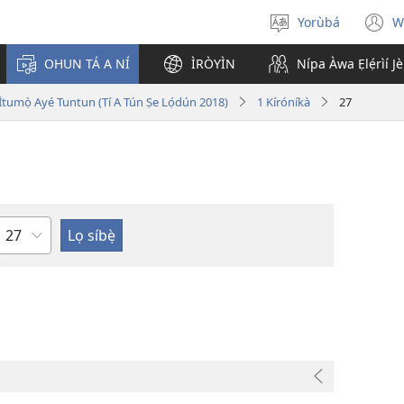
Yorùbá
W
Yan
(
èdè
n
OHUN TÁ A NÍ
ÌRÒYÌN
Nípa Àwa Ẹlẹ́rìí J
w
i Ìtumọ̀ Ayé Tuntun (Tí A Tún Ṣe Lọ́dún 2018)
1 Kíróníkà
27
Orí