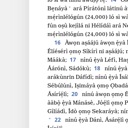
ló sì wà nínú àwùjọ rẹ̀.
Oló
+
Bẹnáyà
ará Pírátónì látinú
mẹ́rìnlélógún (24,000) ló sì wà
fún oṣù kejìlá ni Hélídáì ará Nét
mẹ́rìnlélógún (24,000) ló sì wà
16
Àwọn aṣáájú àwọn ẹ̀yà Ís
Élíésérì ọmọ Síkírì ni aṣááj
17
Máákà;
nínú ẹ̀yà Léfì, H
18
Áárónì, Sádókù;
nínú ẹ̀yà
arákùnrin Dáfídì; nínú ẹ̀yà Ís
Sébúlúnì, Iṣimáyà ọmọ Ọbadáy
20
Ásíríẹ́lì;
nínú àwọn ọmọ É
ààbọ̀ ẹ̀yà Mánásè, Jóẹ́lì ọmọ 
Gílíádì, Ídò ọmọ Sekaráyà; nín
22
+
nínú ẹ̀yà Dánì, Ásárẹ́l