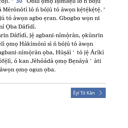
30
*
ojì.
Óbílì ọmọ Íṣímáẹ́lì ló ń bójú
*
érónótì ló ń bójú tó àwọn kẹ́tẹ́kẹ́tẹ́.
ójú tó àwọn agbo ẹran. Gbogbo wọn ni
ní Ọba Dáfídì.
n Dáfídì, jẹ́ agbani-nímọ̀ràn, ọkùnrin
híélì ọmọ Hákímónì sì ń bójú tó àwọn
+
 agbani-nímọ̀ràn ọba, Húṣáì
tó jẹ́ Áríkì
+
ófẹ́lì, ó kan Jèhóádà ọmọ Bẹnáyà
àti
í àwọn ọmọ ogun ọba.
Èyí Tó Kàn