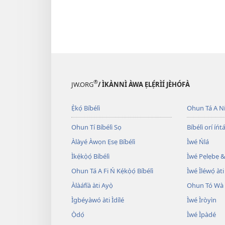
®
JW.ORG
/ ÌKÀNNÌ ÀWA ẸLẸ́RÌÍ JÈHÓFÀ
Ẹ̀kọ́ Bíbélì
Ohun Tá A N
Ohun Tí Bíbélì Sọ
Bíbélì orí íńtá
Àlàyé Àwọn Ẹsẹ Bíbélì
Ìwé Ńlá
Ìkẹ́kọ̀ọ́ Bíbélì
Ìwé Pẹlẹbẹ &
Ohun Tá A Fi Ń Kẹ́kọ̀ọ́ Bíbélì
Ìwé Ìléwọ́ àti
Àlàáfíà àti Ayọ̀
Ohun Tó Wà L
Ìgbéyàwó àti Ìdílé
Ìwé Ìròyìn
Ọ̀dọ́
Ìwé Ìpàdé