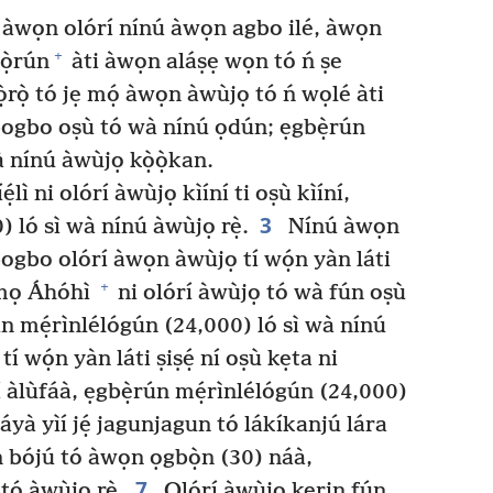
, àwọn olórí nínú àwọn agbo ilé, àwọn
+
̣ọ̀rún
àti àwọn aláṣẹ wọn tó ń ṣe
rọ̀ tó jẹ mọ́ àwọn àwùjọ tó ń wọlé àti
bogbo oṣù tó wà nínú ọdún; ẹgbẹ̀rún
à nínú àwùjọ kọ̀ọ̀kan.
lì ni olórí àwùjọ kìíní ti oṣù kìíní,
3
 ló sì wà nínú àwùjọ rẹ̀.
Nínú àwọn
ogbo olórí àwọn àwùjọ tí wọ́n yàn láti
+
ọ Áhóhì
ni olórí àwùjọ tó wà fún oṣù
rún mẹ́rìnlélógún (24,000) ló sì wà nínú
í wọ́n yàn láti ṣiṣẹ́ ní oṣù kẹta ni
 àlùfáà, ẹgbẹ̀rún mẹ́rìnlélógún (24,000)
yà yìí jẹ́ jagunjagun tó lákíkanjú lára
ń bójú tó àwọn ọgbọ̀n (30) náà,
7
tó àwùjọ rẹ̀.
Olórí àwùjọ kẹrin fún