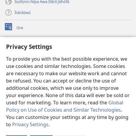
Ìsọfúnni Nípa Àwa Ẹlẹ́rìí Jèhófà
Ìrànlọ́wọ́
Ọrẹ
(opens
new
window)
ÀKÁ ÌWÉ ORÍ ÍŃTÁNẸ́Ẹ̀TÌ TI Watchtower™
Privacy Settings
(opens
new
®
JW Hub
To provide you with the best possible experience, we
window)
(opens
use cookies and similar technologies. Some cookies
new
®
JW Library
window)
are necessary to make our website work and cannot
be refused. You can accept or decline the use of
®
Watchtower Library
additional cookies, which we use only to improve
your experience. None of this data will ever be sold or
used for marketing. To learn more, read the
Global
Policy on Use of Cookies and Similar Technologies
.
You can customize your settings at any time by going
Copyright
© 2026 Watch Tower Bible and Tract Society of Pennsylvania.
ÀDÉHÙN LÍLO ÌKÀNNÌ
|
ÒFIN PÍPA ÌSỌFÚNNI MỌ́
|
PRIVACY
to
Privacy Settings
.
Fi
SETTINGS
O