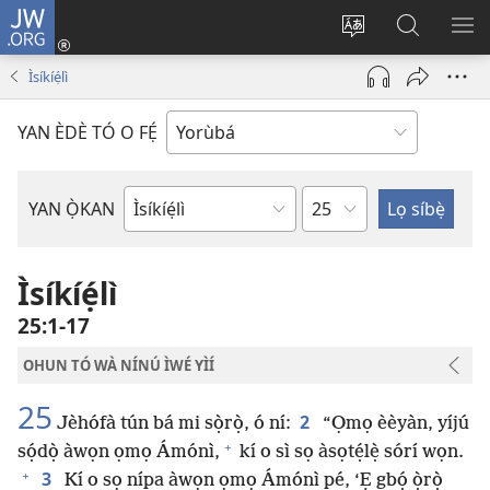
JW.ORG
Wọlé
(opens
Yí
Wa
GB
new
èdè
JW.ORG
YÍ
Ìsíkíẹ́lì
window)
ìkànnì
JÁ
pa
YAN ÈDÈ TÓ O FẸ́
dà
Orí
YAN Ọ̀KAN
Ìwé
Bíbélì
Ìsíkíẹ́lì
25:1-17
OHUN TÓ WÀ NÍNÚ ÌWÉ YÌÍ
25
2
Jèhófà tún bá mi sọ̀rọ̀, ó ní:
“Ọmọ èèyàn, yíjú
+
sọ́dọ̀ àwọn ọmọ Ámónì,
kí o sì sọ àsọtẹ́lẹ̀ sórí wọn.
+
3
Kí o sọ nípa àwọn ọmọ Ámónì pé, ‘Ẹ gbọ́ ọ̀rọ̀