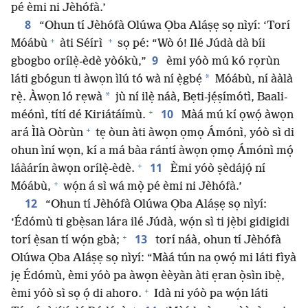
pé èmi ni Jèhófà.’
8
“Ohun tí Jèhófà Olúwa Ọba Aláṣẹ sọ nìyí: ‘Torí
+
+
Móábù
àti Séírì
sọ pé: “Wò ó! Ilé Júdà dà bíi
9
gbogbo orílẹ̀-èdè yòókù,”
èmi yóò mú kó rọrùn
*
láti gbógun ti àwọn ìlú tó wà ní ẹ̀gbẹ́
Móábù, ní ààlà
*
rẹ̀. Àwọn ló rẹwà
jù ní ilẹ̀ náà, Bẹti-jẹ́ṣímótì, Baali-
+
10
méónì, títí dé Kiriátáímù.
Màá mú kí ọwọ́ àwọn
+
ará Ìlà Oòrùn
tẹ òun àti àwọn ọmọ Ámónì, yóò sì di
ohun ìní wọn, kí a má bàa rántí àwọn ọmọ Ámónì mọ́
+
11
láàárín àwọn orílẹ̀-èdè.
Èmi yóò ṣèdájọ́ ní
+
Móábù,
wọ́n á sì wá mọ̀ pé èmi ni Jèhófà.’
12
“Ohun tí Jèhófà Olúwa Ọba Aláṣẹ sọ nìyí:
‘Édómù ti gbẹ̀san lára ilé Júdà, wọ́n sì ti jẹ̀bi gidigidi
+
13
torí ẹ̀san tí wọ́n gbà;
torí náà, ohun tí Jèhófà
Olúwa Ọba Aláṣẹ sọ nìyí: “Màá tún na ọwọ́ mi láti fìyà
jẹ Édómù, èmi yóò pa àwọn èèyàn àti ẹran ọ̀sìn ibẹ̀,
+
èmi yóò sì sọ ọ́ di ahoro.
Idà ni yóò pa wọ́n láti