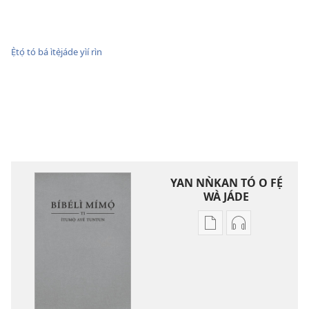
Ẹ̀tọ́ tó bá ìtẹ̀jáde yìí rìn
YAN NǸKAN TÓ O FẸ́
WÀ JÁDE
Bó
Bó
o
O
ṣe
Ṣe
fẹ́
Fẹ́
wa
Wa