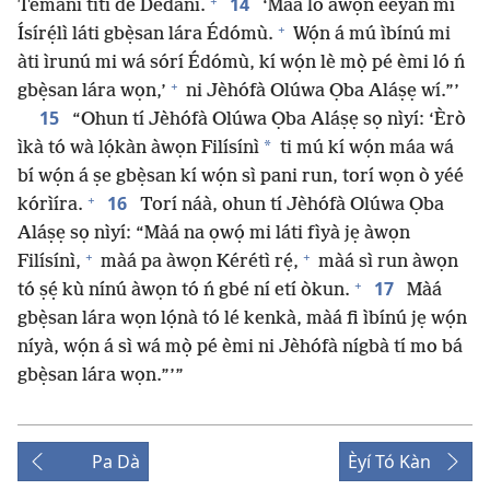
+
14
Témánì títí dé Dédánì.
‘Màá lo àwọn èèyàn mi
+
Ísírẹ́lì láti gbẹ̀san lára Édómù.
Wọ́n á mú ìbínú mi
àti ìrunú mi wá sórí Édómù, kí wọ́n lè mọ̀ pé èmi ló ń
+
gbẹ̀san lára wọn,’
ni Jèhófà Olúwa Ọba Aláṣẹ wí.”’
15
“Ohun tí Jèhófà Olúwa Ọba Aláṣẹ sọ nìyí: ‘Èrò
*
ìkà tó wà lọ́kàn àwọn Filísínì
ti mú kí wọ́n máa wá
bí wọ́n á ṣe gbẹ̀san kí wọ́n sì pani run, torí wọn ò yéé
+
16
kórìíra.
Torí náà, ohun tí Jèhófà Olúwa Ọba
Aláṣẹ sọ nìyí: “Màá na ọwọ́ mi láti fìyà jẹ àwọn
+
+
Filísínì,
màá pa àwọn Kérétì rẹ́,
màá sì run àwọn
+
17
tó ṣẹ́ kù nínú àwọn tó ń gbé ní etí òkun.
Màá
gbẹ̀san lára wọn lọ́nà tó lé kenkà, màá fi ìbínú jẹ wọ́n
níyà, wọ́n á sì wá mọ̀ pé èmi ni Jèhófà nígbà tí mo bá
gbẹ̀san lára wọn.”’”
Pa Dà
Èyí Tó Kàn