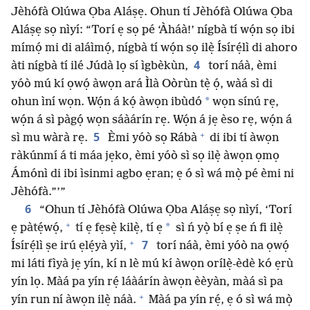
Jèhófà Olúwa Ọba Aláṣẹ. Ohun tí Jèhófà Olúwa Ọba
Aláṣẹ sọ nìyí: “Torí ẹ sọ pé ‘Àháà!’ nígbà tí wọ́n sọ ibi
mímọ́ mi di aláìmọ́, nígbà tí wọ́n sọ ilẹ̀ Ísírẹ́lì di ahoro
4
àti nígbà tí ilé Júdà lọ sí ìgbèkùn,
torí náà, èmi
yóò mú kí ọwọ́ àwọn ará Ìlà Oòrùn tẹ̀ ọ́, wàá sì di
*
ohun ìní wọn. Wọ́n á kọ́ àwọn ibùdó
wọn sínú rẹ,
wọ́n á sì pàgọ́ wọn sáàárín rẹ. Wọ́n á jẹ èso rẹ, wọ́n á
+
5
sì mu wàrà rẹ.
Èmi yóò sọ Rábà
di ibi tí àwọn
ràkúnmí á ti máa jẹko, èmi yóò sì sọ ilẹ̀ àwọn ọmọ
Ámónì di ibi ìsinmi agbo ẹran; ẹ ó sì wá mọ̀ pé èmi ni
Jèhófà.”’”
6
“Ohun tí Jèhófà Olúwa Ọba Aláṣẹ sọ nìyí, ‘Torí
+
*
ẹ pàtẹ́wọ́,
tí ẹ fẹsẹ̀ kilẹ̀, tí ẹ
sì ń yọ̀ bí ẹ ṣe ń fi ilẹ̀
+
7
Ísírẹ́lì ṣe irú ẹlẹ́yà yìí,
torí náà, èmi yóò na ọwọ́
mi láti fìyà jẹ yín, kí n lè mú kí àwọn orílẹ̀-èdè kó ẹrù
yín lọ. Màá pa yín rẹ́ láàárín àwọn èèyàn, màá sì pa
+
yín run ní àwọn ilẹ̀ náà.
Màá pa yín rẹ́, ẹ ó sì wá mọ̀