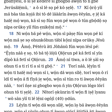
gbàfiyèsí, ó sì ṣe kedere sí gbogbo àwọn tó ń gbé
+
17
Jerúsálẹ́mù,
a ò sì lè sọ pé kò ṣẹlẹ̀.
Kí ọ̀rọ̀ yìí
má bàa tàn kọjá ibi tó dé láàárín àwọn èèyàn, ẹ jẹ́ ká
halẹ̀ mọ́ wọn, ká sì sọ fún wọn pé wọn ò tún gbọ́dọ̀ sọ
+
nípa orúkọ yìí fún ẹnikẹ́ni mọ́.”
18
Ni wọ́n bá pè wọ́n, wọ́n sì pàṣẹ fún wọn pé kí
wọ́n má ṣe sọ ohunkóhun tàbí kọ́ni nípa orúkọ Jésù
19
mọ́.
Àmọ́, Pétérù àti Jòhánù fún wọn lésì pé:
“Ẹ̀yin náà ẹ sọ, tó bá tọ́ lójú Ọlọ́run pé ká fetí sí yín
20
dípò ká fetí sí Ọlọ́run.
Àmọ́ ní tiwa, a ò lè ṣàì sọ
+
21
ohun tí a ti rí tí a sì ti gbọ́.”
Torí náà, lẹ́yìn tí
wọ́n ti halẹ̀ mọ́ wọn sí i, wọ́n dá wọn sílẹ̀, torí wọn ò rí
ìdí tí wọ́n á fi fìyà jẹ wọ́n, wọ́n sì tún ro ti àwọn èèyàn
+
náà,
torí ńṣe ni gbogbo wọn ń yin Ọlọ́run lógo lórí
22
ohun tó ti ṣẹlẹ̀.
Nítorí ọkùnrin tí wọ́n fi iṣẹ́ ìyanu
*
wò sàn yìí ti lé lẹ́ni ogójì (40) ọdún.
23
Lẹ́yìn tí wọ́n dá wọn sílẹ̀, wọ́n lọ bá àwọn èèyàn
wọn, wọ́n sì ròyìn ohun tí àwọn olórí àlùfáà àti àwọn