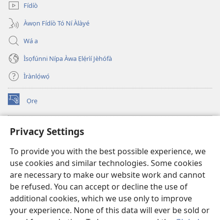
Fídíò
Àwọn Fídíò Tó Ní Àlàyé
Wá a
Ìsọfúnni Nípa Àwa Ẹlẹ́rìí Jèhófà
Ìrànlọ́wọ́
Ọrẹ
(opens
new
window)
ÀKÁ ÌWÉ ORÍ ÍŃTÁNẸ́Ẹ̀TÌ TI Watchtower™
Privacy Settings
(opens
new
®
JW Hub
To provide you with the best possible experience, we
window)
(opens
use cookies and similar technologies. Some cookies
new
®
JW Library
window)
are necessary to make our website work and cannot
be refused. You can accept or decline the use of
®
Watchtower Library
additional cookies, which we use only to improve
your experience. None of this data will ever be sold or