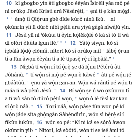
10
kí gbogbo yín àti gbogbo èèyàn Ísírẹ́lì yáa mọ̀ pé
+
ní orúkọ Jésù Kristi ará Násárẹ́tì,
ẹni tí ẹ kàn mọ́gi,
+
+
*
àmọ́ tí Ọlọ́run gbé dìde kúrò nínú ikú,
ni
ọkùnrin yìí fi dúró níbí pẹ̀lú ara yíyá gágá níwájú yín.
11
Jésù yìí ni ‘òkúta tí ẹ̀yin kọ́lékọ́lé ò kà sí tó ti wá
+
12
*
di olórí òkúta igun ilé.’
Yàtọ̀ síyẹn, kò sí
+
ìgbàlà lọ́dọ̀ ẹlòmíì, nítorí kò sí orúkọ míì
lábẹ́ ọ̀run
+
tí a fún àwọn èèyàn tí a lè tipasẹ̀ rẹ̀ rí ìgbàlà.”
13
Nígbà tí wọ́n rí bí ọ̀rọ̀ ṣe dá lẹ́nu Pétérù àti
*
*
Jòhánù,
tí wọ́n sì mọ̀ pé wọn ò kàwé
àti pé wọ́n jẹ́
+
gbáàtúù,
ẹnu yà wọ́n gan-an. Wọ́n wá rántí pé wọ́n ti
+
14
máa ń wà pẹ̀lú Jésù.
Bí wọ́n ṣe ń wo ọkùnrin tí
+
a ti wò sàn tó dúró pẹ̀lú wọn,
wọn ò lè fèsì kankan
+
15
sí ọ̀rọ̀ náà.
Torí náà, wọ́n pàṣẹ fún wọn pé kí
wọ́n jáde síta gbọ̀ngàn Sàhẹ́ndìrìn, wọ́n sì bẹ̀rẹ̀ sí í
16
fikùn lukùn,
wọ́n sọ pé: “Kí ni ká ṣe sọ́rọ̀ àwọn
+
ọkùnrin yìí?
Nítorí, ká sòótọ́, wọ́n ti ṣe iṣẹ́ àmì tó