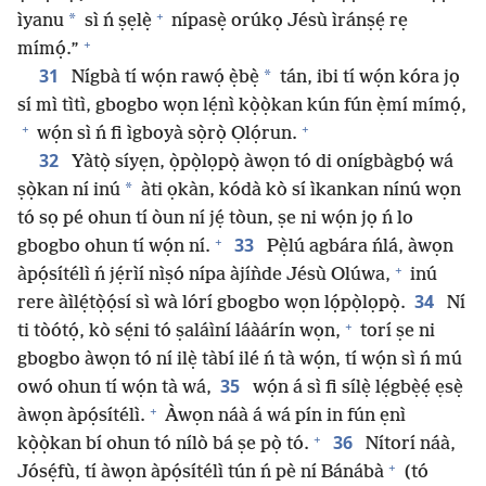
+
*
ìyanu
sì ń ṣẹlẹ̀
nípasẹ̀ orúkọ Jésù ìránṣẹ́ rẹ
+
mímọ́.”
31
*
Nígbà tí wọ́n rawọ́ ẹ̀bẹ̀
tán, ibi tí wọ́n kóra jọ
sí mì tìtì, gbogbo wọn lẹ́nì kọ̀ọ̀kan kún fún ẹ̀mí mímọ́,
+
+
wọ́n sì ń fi ìgboyà sọ̀rọ̀ Ọlọ́run.
32
Yàtọ̀ síyẹn, ọ̀pọ̀lọpọ̀ àwọn tó di onígbàgbọ́ wá
*
ṣọ̀kan ní inú
àti ọkàn, kódà kò sí ìkankan nínú wọn
tó sọ pé ohun tí òun ní jẹ́ tòun, ṣe ni wọ́n jọ ń lo
+
33
gbogbo ohun tí wọ́n ní.
Pẹ̀lú agbára ńlá, àwọn
+
àpọ́sítélì ń jẹ́rìí nìṣó nípa àjíǹde Jésù Olúwa,
inú
34
rere àìlẹ́tọ̀ọ́sí sì wà lórí gbogbo wọn lọ́pọ̀lọpọ̀.
Ní
+
ti tòótọ́, kò sẹ́ni tó ṣaláìní láàárín wọn,
torí ṣe ni
gbogbo àwọn tó ní ilẹ̀ tàbí ilé ń tà wọ́n, tí wọ́n sì ń mú
35
owó ohun tí wọ́n tà wá,
wọ́n á sì fi sílẹ̀ lẹ́gbẹ̀ẹ́ ẹsẹ̀
+
àwọn àpọ́sítélì.
Àwọn náà á wá pín in fún ẹnì
+
36
kọ̀ọ̀kan bí ohun tó nílò bá ṣe pọ̀ tó.
Nítorí náà,
+
Jósẹ́fù, tí àwọn àpọ́sítélì tún ń pè ní Bánábà
(tó