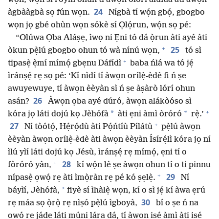
24
àgbààgbà sọ fún wọn.
Nígbà tí wọ́n gbọ́, gbogbo
wọn jọ gbé ohùn wọn sókè sí Ọlọ́run, wọ́n sọ pé:
“Olúwa Ọba Aláṣẹ, ìwọ ni Ẹni tó dá ọ̀run àti ayé àti
+
25
òkun pẹ̀lú gbogbo ohun tó wà nínú wọn,
tó sì
+
tipasẹ̀ ẹ̀mí mímọ́ gbẹnu Dáfídì
baba ńlá wa tó jẹ́
ìránṣẹ́ rẹ sọ pé: ‘Kí nìdí tí àwọn orílẹ̀-èdè fi ń ṣe
awuyewuye, tí àwọn èèyàn sì ń ṣe àṣàrò lórí ohun
26
asán?
Àwọn ọba ayé dúró, àwọn alákòóso sì
+
*
*
kóra jọ láti dojú kọ Jèhófà
àti ẹni àmì òróró
rẹ̀.’
+
27
Ní tòótọ́, Hẹ́rọ́dù àti Pọ́ńtíù Pílátù
pẹ̀lú àwọn
èèyàn àwọn orílẹ̀-èdè àti àwọn èèyàn Ísírẹ́lì kóra jọ ní
ìlú yìí láti dojú kọ Jésù, ìránṣẹ́ rẹ mímọ́, ẹni tí o
+
28
fòróró yàn,
kí wọ́n lè ṣe àwọn ohun tí o ti pinnu
+
29
nípasẹ̀ ọwọ́ rẹ àti ìmọ̀ràn rẹ pé kó ṣẹlẹ̀.
Ní
*
báyìí, Jèhófà,
fiyè sí ìhàlẹ̀ wọn, kí o sì jẹ́ kí àwa ẹrú
30
rẹ máa sọ ọ̀rọ̀ rẹ nìṣó pẹ̀lú ìgboyà,
bí o ṣe ń na
ọwọ́ rẹ jáde láti múni lára dá, tí àwọn iṣẹ́ àmì àti iṣẹ́