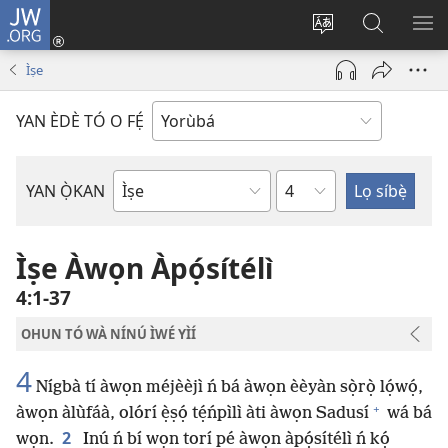
JW.ORG
Wọlé
(opens
Yí
Wa
GB
new
èdè
JW.ORG
YÍ
Ìṣe
window)
ìkànnì
JÁ
pa
YAN ÈDÈ TÓ O FẸ́
dà
Orí
YAN Ọ̀KAN
Ìwé
Bíbélì
Ìṣe Àwọn Àpọ́sítélì
4:1-37
OHUN TÓ WÀ NÍNÚ ÌWÉ YÌÍ
4
Nígbà tí àwọn méjèèjì ń bá àwọn èèyàn sọ̀rọ̀ lọ́wọ́,
+
àwọn àlùfáà, olórí ẹ̀ṣọ́ tẹ́ńpìlì àti àwọn Sadusí
wá bá
2
wọn.
Inú ń bí wọn torí pé àwọn àpọ́sítélì ń kọ́