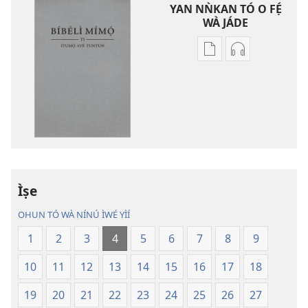
YAN NǸKAN TÓ O FẸ́
WÀ JÁDE
Bó
Bó
o
O
ṣe
Ṣe
fẹ́
Fẹ́
wa
Wa
ìtẹ̀jáde
Àtẹ́tísí
jáde
Jáde
Bíbélì
Bíbélì
Ìtumọ̀
Ìtumọ̀
Ìṣe
Ayé
Ayé
OHUN TÓ WÀ NÍNÚ ÌWÉ YÌÍ
Tuntun
Tuntun
(Tí
(Tí
1
2
3
4
5
6
7
8
9
A
A
10
11
12
13
14
15
16
17
18
Tún
Tún
Ṣe
Ṣe
19
20
21
22
23
24
25
26
27
Lọ́dún
Lọ́dún