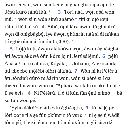
àwọn èèyàn, wọ́n sì ń kéde ní gbangba nípa àjíǹde
+
3
*
Jésù kúrò nínú ikú.
Torí náà, wọ́n gbá wọn
+
*
mú,
wọ́n sì fi wọ́n sínú àhámọ́
títí di ọjọ́ kejì,
4
nítorí ilẹ̀ ti ń ṣú.
Síbẹ̀, ọ̀pọ̀ lára àwọn tó gbọ́ ọ̀rọ̀
wọn di onígbàgbọ́, iye àwọn ọkùnrin náà sì di nǹkan
+
bí ẹgbẹ̀rún márùn-ún (5,000).
5
Lọ́jọ́ kejì, àwọn alákòóso wọn, àwọn àgbààgbà
6
àti àwọn akọ̀wé òfin kóra jọ ní Jerúsálẹ́mù,
pẹ̀lú
+
+
Ánásì
olórí àlùfáà, Káyáfà,
Jòhánù, Alẹkisáńdà
7
àti gbogbo mọ̀lẹ́bí olórí àlùfáà.
Wọ́n ní kí Pétérù
àti Jòhánù dúró ní àárín wọn, wọ́n sì bẹ̀rẹ̀ sí í da
ìbéèrè bò wọ́n, wọ́n ní: “Agbára wo tàbí orúkọ ta ni ẹ
+
8
fi ṣe èyí?”
Ni Pétérù, tí ó ti kún fún ẹ̀mí mímọ́,
bá
sọ fún wọn pé:
9
“Ẹ̀yin alákòóso àti ẹ̀yin àgbààgbà,
tó bá jẹ́ pé
+
lórí oore tí a ṣe fún ọkùnrin tó yarọ
ni ẹ ṣe ń wádìí
lónìí yìí, tí ẹ sì fẹ́ mọ ẹni tó mú ọkùnrin yìí lára dá,