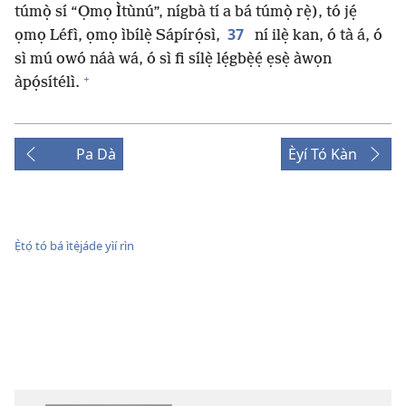
túmọ̀ sí “Ọmọ Ìtùnú”, nígbà tí a bá túmọ̀ rẹ̀), tó jẹ́
37
ọmọ Léfì, ọmọ ìbílẹ̀ Sápírọ́sì,
ní ilẹ̀ kan, ó tà á, ó
sì mú owó náà wá, ó sì fi sílẹ̀ lẹ́gbẹ̀ẹ́ ẹsẹ̀ àwọn
+
àpọ́sítélì.
Pa Dà
Èyí Tó Kàn
Ẹ̀tọ́ tó bá ìtẹ̀jáde yìí rìn