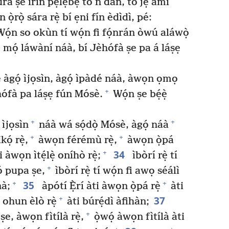
rà ṣe irin pẹlẹbẹ tó ń dán, tó jẹ́ àmì
n ọ̀rọ̀ sára rẹ̀ bí ẹni fín èdìdì, pé:
ọ́n so okùn tí wọ́n fi fọ́nrán òwú aláwọ̀
é mọ́ láwàní náà, bí Jèhófà ṣe pa á láṣẹ
 àgọ́ ìjọsìn, àgọ́ ìpàdé náà, àwọn ọmọ
+
èhófà pa láṣẹ fún Mósè.
Wọ́n ṣe bẹ́ẹ̀
+
+
 ìjọsìn
náà wá sọ́dọ̀ Mósè, àgọ́ náà
+
+
ọ́ rẹ̀,
àwọn férémù rẹ̀,
àwọn ọ̀pá
34
+
 àwọn ìtẹ́lẹ̀ oníhò rẹ̀;
ìbòrí rẹ̀ tí
+
ó pupa ṣe,
ìbòrí rẹ̀ tí wọ́n fi awọ séálì
35
+
+
nà;
àpótí Ẹ̀rí àti àwọn ọ̀pá rẹ̀
àti
37
+
 ohun èlò rẹ̀
àti búrẹ́dì àfihàn;
+
ṣe, àwọn fìtílà rẹ̀,
ọ̀wọ́ àwọn fìtílà àti