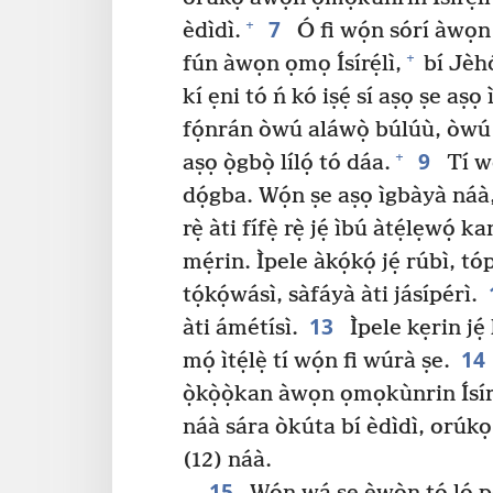
7
+
èdìdì.
Ó fi wọ́n sórí àwọn 
+
fún àwọn ọmọ Ísírẹ́lì,
bí Jèhó
kí ẹni tó ń kó iṣẹ́ sí aṣọ ṣe aṣọ
fọ́nrán òwú aláwọ̀ búlúù, òwú 
9
+
aṣọ ọ̀gbọ̀ lílọ́ tó dáa.
Tí wó
dọ́gba. Wọ́n ṣe aṣọ ìgbàyà náà, 
rẹ̀ àti fífẹ̀ rẹ̀ jẹ́ ìbú àtẹ́lẹwọ́ ka
mẹ́rin. Ìpele àkọ́kọ́ jẹ́ rúbì, t
tọ́kọ́wásì, sàfáyà àti jásípérì.
13
àti ámétísì.
Ìpele kẹrin jẹ́ 
14
mọ́ ìtẹ́lẹ̀ tí wọ́n fi wúrà ṣe.
ọ̀kọ̀ọ̀kan àwọn ọmọkùnrin Ísíré
náà sára òkúta bí èdìdì, orúkọ 
(12) náà.
15