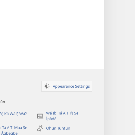
Appearance Settings
̣rùn
Wá Ibi Tá A Ti Ń Ṣe
Fẹ́ Ká Wá Ẹ Wá?
(opens
Ìpàdé
new
i Tá A Ti Máa Ṣe
Ohun Tuntun
window)
̣ Àgbègbè