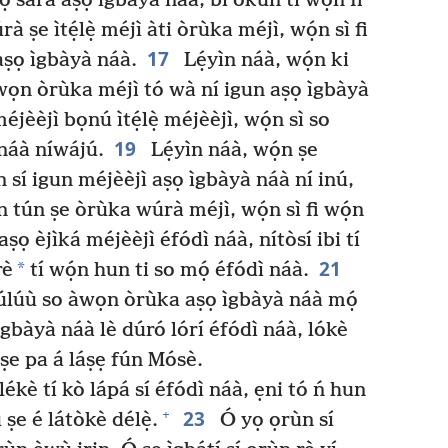
ọ̀ sára aṣọ ìgbàyà náà, bí okùn tí wọ́n fi
à ṣe ìtẹ́lẹ̀ méjì àti òrùka méjì, wọ́n sì fi
17
aṣọ ìgbàyà náà.
Lẹ́yìn náà, wọ́n ki
ọn òrùka méjì tó wà ní igun aṣọ ìgbàyà
jèèjì bọnú ìtẹ́lẹ̀ méjèèjì, wọ́n sì so
19
 náà níwájú.
Lẹ́yìn náà, wọ́n ṣe
n sí igun méjèèjì aṣọ ìgbàyà náà ní inú,
 tún ṣe òrùka wúrà méjì, wọ́n sì fi wọ́n
ṣọ èjìká méjèèjì éfódì náà, nítòsí ibi tí
21
*
rè
tí wọ́n hun ti so mọ́ éfódì náà.
búlúù so àwọn òrùka aṣọ ìgbàyà náà mọ́
gbàyà náà lè dúró lórí éfódì náà, lókè
 ṣe pa á láṣẹ fún Mósè.
lékè tí kò lápá sí éfódì náà, ẹni tó ń hun
23
+
ṣe é látòkè délẹ̀.
Ó yọ ọrùn sí