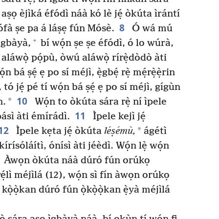
aṣọ èjìká éfódì náà kó lè jẹ́ òkúta ìrántí
8
fà ṣe pa á láṣẹ fún Mósè.
Ó wá mú
+
 ìgbàyà,
bí wọ́n ṣe ṣe éfódì, ó lo wúrà,
aláwọ̀ pọ́pù, òwú aláwọ̀ rírẹ̀dòdò àti
̣n bá ṣẹ́ ẹ po sí méjì, ẹ̀gbẹ́ rẹ̀ mẹ́rẹ̀ẹ̀rin
tó jẹ́ pé tí wọ́n bá ṣẹ́ ẹ po sí méjì, gígùn
10
*
n.
Wọ́n to òkúta sára rẹ̀ ní ìpele
11
ópásì àti émírádì.
Ìpele kejì jẹ́
12
*
Ìpele kẹta jẹ́ òkúta
léṣémù,
ágétì
kírísóláítì, ónísì àti jéèdì. Wọ́n lẹ̀ wọ́n
Àwọn òkúta náà dúró fún orúkọ
̣lì méjìlá (12), wọ́n sì fín àwọn orúkọ
kọ̀ọ̀kan dúró fún ọ̀kọ̀ọ̀kan ẹ̀yà méjìlá