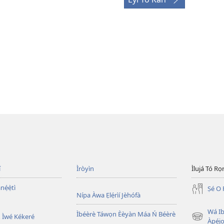
í
Ìròyìn
Ìlujá Tó Ro
nẹ́ẹ̀tì
Ṣé O 
Nípa Àwa Ẹlẹ́rìí Jèhófà
Wá Ib
Ìbéèrè Táwọn Èèyàn Máa Ń Béèrè
 Ìwé Kékeré
(opens
Àpéjo