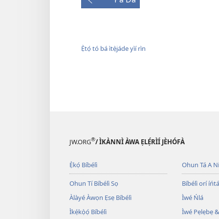
Ẹ̀tọ́ tó bá ìtẹ̀jáde yìí rìn
®
JW.ORG
/ ÌKÀNNÌ ÀWA ẸLẸ́RÌÍ JÈHÓFÀ
Ẹ̀kọ́ Bíbélì
Ohun Tá A N
Ohun Tí Bíbélì Sọ
Bíbélì orí íńtá
Àlàyé Àwọn Ẹsẹ Bíbélì
Ìwé Ńlá
Ìkẹ́kọ̀ọ́ Bíbélì
Ìwé Pẹlẹbẹ &