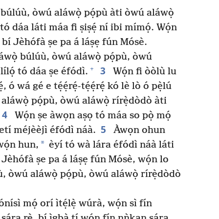
 búlúù, òwú aláwọ̀ pọ́pù àti òwú aláwọ̀
ó dáa láti máa fi ṣiṣẹ́ ní ibi mímọ́. Wọ́n
bí Jèhófà ṣe pa á láṣẹ fún Mósè.
áwọ̀ búlúù, òwú aláwọ̀ pọ́pù, òwú
3
+
lílọ́ tó dáa ṣe éfódì.
Wọ́n fi òòlù lu
 ó wá gé e tẹ́ẹ́rẹ́-tẹ́ẹ́rẹ́ kó lè lò ó pẹ̀lú
aláwọ̀ pọ́pù, òwú aláwọ̀ rírẹ̀dòdò àti
4
Wọ́n ṣe àwọn aṣọ tó máa so pọ̀ mọ́
5
 etí méjèèjì éfódì náà.
Àwọn ohun
*
wọ́n hun,
èyí tó wà lára éfódì náà láti
 Jèhófà ṣe pa á láṣẹ fún Mósè, wọ́n lo
, òwú aláwọ̀ pọ́pù, òwú aláwọ̀ rírẹ̀dòdò
ísì mọ́ orí ìtẹ́lẹ̀ wúrà, wọ́n sì fín
ára rẹ̀, bí ìgbà tí wọ́n fín nǹkan sára