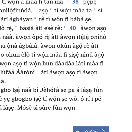
38
+
+
 tí wọ́n á máa fi tan iná;
pẹpẹ
+
+
*
onílọ́fínńdà,
aṣọ
tí wọ́n máa ta
sí
*
àti àgbàyan
rẹ̀ tí wọ́n fi bàbà ṣe,
40
+
+
 rẹ̀,
bàsíà àti ẹsẹ̀ rẹ̀;
àwọn aṣọ
 náà, àwọn òpó rẹ̀ àti àwọn ìtẹ́lẹ̀ oníhò
nu ọ̀nà àgbàlá, àwọn okùn àgọ́ rẹ̀ àti
 ohun èlò tí wọ́n máa fi ṣiṣẹ́ nínú àgọ́
wọn aṣọ tí wọ́n hun dáadáa láti máa fi
+
 àlùfáà Áárónì
àti àwọn aṣọ tí àwọn
áà.
gbo iṣẹ́ náà bí Jèhófà ṣe pa á láṣẹ fún
yẹ gbogbo iṣẹ́ tí wọ́n ṣe wò, ó rí i pé
 á láṣẹ; Mósè sì súre fún wọn.
Èyí Tó Kàn