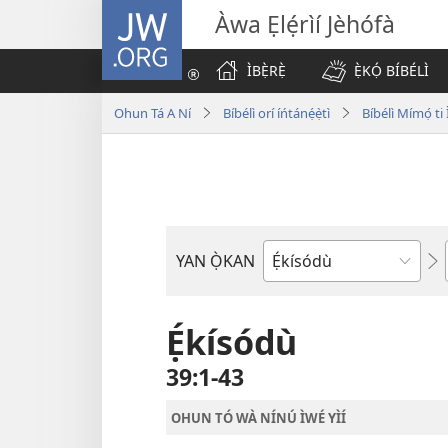
JW.ORG
Àwa Ẹlẹ́rìí Jèhófà
ÌBẸ̀RẸ̀
Ẹ̀KỌ́ BÍBÉLÌ
Ohun Tá A Ní
Bíbélì orí íńtánẹ́ẹ̀tì
Bíbélì Mímọ́ t
YAN Ọ̀KAN
Ìwé
Bíbélì
Ẹ́kísódù
39:1-43
OHUN TÓ WÀ NÍNÚ ÌWÉ YÌÍ