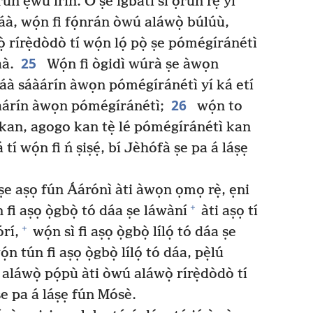
ùn ẹ̀wù irin. Ó ṣe ìgbátí sí ọrùn rẹ̀ yí
áà, wọ́n fi fọ́nrán òwú aláwọ̀ búlúù,
 rírẹ̀dòdò tí wọ́n lọ́ pọ̀ ṣe pómégíránétì
25
áà.
Wọ́n fi ògidì wúrà ṣe àwọn
náà sáàárín àwọn pómégíránétì yí ká etí
26
láàárín àwọn pómégíránétì;
wọ́n to
 kan, agogo kan tẹ̀ lé pómégíránétì kan
 tí wọ́n fi ń ṣiṣẹ́, bí Jèhófà ṣe pa á láṣẹ
 ṣe aṣọ fún Áárónì àti àwọn ọmọ rẹ̀, ẹni
+
 fi aṣọ ọ̀gbọ̀ tó dáa ṣe láwàní
àti aṣọ tí
+
órí,
wọ́n sì fi aṣọ ọ̀gbọ̀ lílọ́ tó dáa ṣe
̣n tún fi aṣọ ọ̀gbọ̀ lílọ́ tó dáa, pẹ̀lú
láwọ̀ pọ́pù àti òwú aláwọ̀ rírẹ̀dòdò tí
 ṣe pa á láṣẹ fún Mósè.