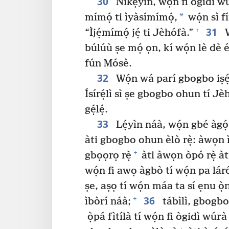
30
Níkẹyìn, wọ́n fi ògidì wú
*
mímọ́ ti ìyàsímímọ́,
wọ́n sì fí
31
+
“Ìjẹ́mímọ́ jẹ́ ti Jèhófà.”
W
búlúù ṣe mọ́ ọn, kí wọ́n lè dè 
fún Mósè.
32
Wọ́n wá parí gbogbo iṣẹ́
Ísírẹ́lì sì ṣe gbogbo ohun tí J
gẹ́lẹ́.
33
Lẹ́yìn náà, wọ́n gbé àgọ́
àti gbogbo ohun èlò rẹ̀: àwọn ìk
+
gbọọrọ rẹ̀
àti àwọn òpó rẹ̀ àti
wọ́n fi awọ àgbò tí wọ́n pa lár
ṣe, aṣọ tí wọ́n máa ta sí ẹnu ọ̀
36
+
ìbòrí náà;
tábìlì, gbogbo
ọ̀pá fìtílà tí wọ́n fi ògidì wúrà 