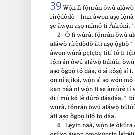
39
Wọ́n fi fọ́nrán òwú aláwọ̀
+
rírẹ̀dòdò
hun àwọn aṣọ lọ́nà t
+
ṣe àwọn aṣọ mímọ́ ti Áárónì,
2
Ó fi wúrà, fọ́nrán òwú al
*
aláwọ̀ rírẹ̀dòdò àti aṣọ ọ̀gbọ̀
àwọn wúrà pẹlẹbẹ títí tó fi fẹ́lẹ́,
fọ́nrán òwú aláwọ̀ búlúù, òwú 
aṣọ ọ̀gbọ̀ tó dáa, ó sì kóṣẹ́ sí i.
ọn ní èjìká, wọ́n sì so wọ́n mọ́
kan náà ni wọ́n fi ṣe àmùrè tí 
+
dì í mú kó lè dúró dáadáa,
bí
wúrà, fọ́nrán òwú aláwọ̀ búlúù
àti aṣọ ọ̀gbọ̀ lílọ́ tó dáa.
6
Lẹ́yìn náà, wọ́n lẹ òkúta ón
orúkọ àwọn ọmọkùnrin Ísírẹ́lì s