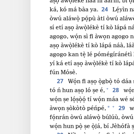
aṣọ àwọ̀lékè náà ní àárín, bí ọr
24
ká, kó má bàa ya.
Lẹ́yìn n
òwú aláwọ̀ pọ́pù àti òwú aláwọ̀
sí etí aṣọ àwọ̀lékè tí kò lápá n
agogo, wọ́n sì fi àwọn agogo 
aṣọ àwọ̀lékè tí kò lápá náà, 
agogo kan tẹ̀ lé pómégíránétì
yí ká etí aṣọ àwọ̀lékè tí kò lápá
fún Mósè.
27
Wọ́n fi aṣọ ọ̀gbọ̀ tó dáa
28
+
tó ń hun aṣọ ló ṣe é,
wọ́n
wọ́n ṣe lọ́ṣọ̀ọ́ tí wọ́n máa wé s
29
+
*
àwọn ṣòkòtò péńpé,
wó
fọ́nrán òwú aláwọ̀ búlúù, òwú a
wọ́n hun pọ̀ ṣe ọ̀já, bí Jèhófà