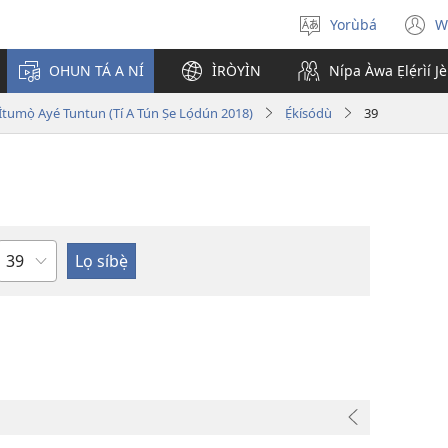
Yorùbá
W
Yan
(
èdè
n
OHUN TÁ A NÍ
ÌRÒYÌN
Nípa Àwa Ẹlẹ́rìí J
w
i Ìtumọ̀ Ayé Tuntun (Tí A Tún Ṣe Lọ́dún 2018)
Ẹ́kísódù
39
Orí