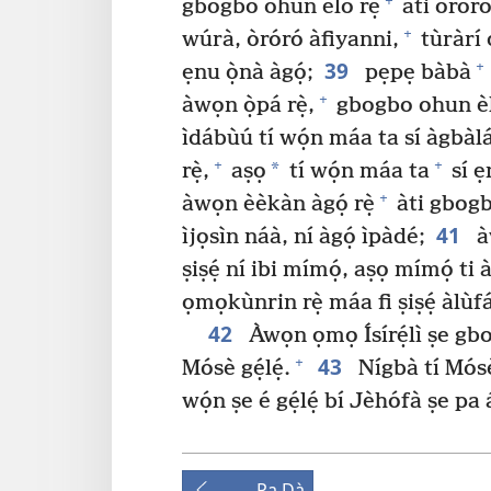
+
gbogbo ohun èlò rẹ̀
àti òróró
+
wúrà, òróró àfiyanni,
tùràrí 
39
+
ẹnu ọ̀nà àgọ́;
pẹpẹ bàbà
+
àwọn ọ̀pá rẹ̀,
gbogbo ohun èlò
ìdábùú tí wọ́n máa ta sí àgbàlá
+
+
*
rẹ̀,
aṣọ
tí wọ́n máa ta
sí ẹ
+
àwọn èèkàn àgọ́ rẹ̀
àti gbogbo
41
ìjọsìn náà, ní àgọ́ ìpàdé;
à
ṣiṣẹ́ ní ibi mímọ́, aṣọ mímọ́ ti
ọmọkùnrin rẹ̀ máa fi ṣiṣẹ́ àlùf
42
Àwọn ọmọ Ísírẹ́lì ṣe gbo
43
+
Mósè gẹ́lẹ́.
Nígbà tí Mósè 
wọ́n ṣe é gẹ́lẹ́ bí Jèhófà ṣe pa
Pa Dà