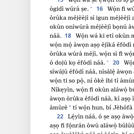
Wọ́n wá ṣe ẹ̀wọ̀n tó lọ́ p
16
+
ògidì wúrà ṣe.
Wọ́n fi wúr
òrùka méjèèjì sí igun méjèèjì 
okùn oníwúrà méjèèjì bọnú àw
18
náà.
Wọ́n wá ki etí okùn mé
wọ́n mọ́ àwọn aṣọ èjìká éfódì
òrùka wúrà méjì, wọ́n sì fi wọ́
20
+
ó dojú kọ éfódì náà.
Wọ́n
síwájú éfódì náà, nísàlẹ̀ àwọn a
wọ́n ti so pọ̀, ní òkè ibi tí àmù
Níkẹyìn, wọ́n fi okùn aláwọ̀ 
àwọn òrùka éfódì náà, kí aṣọ ì
*
àmùrè
tí wọ́n hun, bí Jèhófà
22
Lẹ́yìn náà, ó ṣe aṣọ àwọ̀
aṣọ fi fọ́nrán òwú aláwọ̀ búlúù 