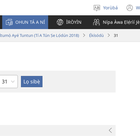
Yorùbá
W
Yan
(
èdè
n
OHUN TÁ A NÍ
ÌRÒYÌN
Nípa Àwa Ẹlẹ́rìí J
w
i Ìtumọ̀ Ayé Tuntun (Tí A Tún Ṣe Lọ́dún 2018)
Ẹ́kísódù
31
Orí