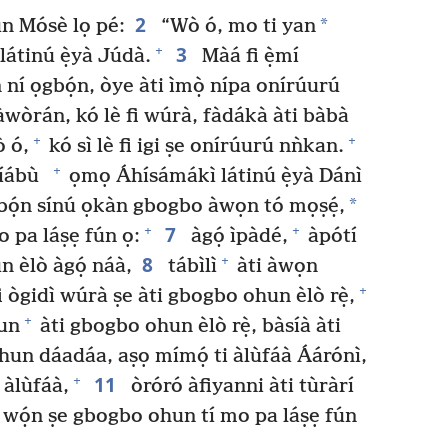
2
*
ún Mósè lọ pé:
“Wò ó, mo ti yan
3
+
átinú ẹ̀yà Júdà.
Màá fi ẹ̀mí
 ní ọgbọ́n, òye àti ìmọ̀ nípa onírúurú
yàwòrán, kó lè fi wúrà, fàdákà àti bàbà
+
+
ò ó,
kó sì lè fi igi ṣe onírúurú nǹkan.
+
líábù
ọmọ Áhísámákì látinú ẹ̀yà Dánì
*
ọgbọ́n sínú ọkàn gbogbo àwọn tó mọṣẹ́,
7
+
+
o pa láṣẹ fún ọ:
àgọ́ ìpàdé,
àpótí
8
+
 èlò àgọ́ náà,
tábìlì
àti àwọn
+
 fi ògidì wúrà ṣe àti gbogbo ohun èlò rẹ̀,
+
un
àti gbogbo ohun èlò rẹ̀, bàsíà àti
hun dáadáa, aṣọ mímọ́ ti àlùfáà Áárónì,
11
+
 àlùfáà,
òróró àfiyanni àti tùràrí
 wọ́n ṣe gbogbo ohun tí mo pa láṣẹ fún