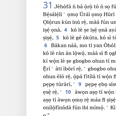
31
Jèhófà ń bá ọ̀rọ̀ tó ń sọ f
+
Bẹ́sálẹ́lì
ọmọ Úráì ọmọ Húrì l
Ọlọ́run kún inú rẹ̀, màá fún un
4
iṣẹ́ ọnà,
kó lè ṣe iṣẹ́ ọnà a
5
ṣiṣẹ́,
kó lè gé òkúta, kó sì t
6
Bákan náà, mo ti yan Òhó
kó lè ràn án lọ́wọ́, màá sì fi 
kí wọ́n lè ṣe gbogbo ohun tí m
+
+
Ẹ̀rí
àti ìbòrí rẹ̀,
gbogbo ohun
ohun èlò rẹ̀, ọ̀pá fìtílà tí wọ́n
9
+
pẹpẹ tùràrí,
pẹpẹ ẹbọ sís
10
+
ẹsẹ̀ rẹ̀,
àwọn aṣọ tí wọ́n 
aṣọ tí àwọn ọmọ rẹ̀ máa fi ṣiṣẹ́
+
onílọ́fínńdà fún ibi mímọ́.
Kí
ọ.”