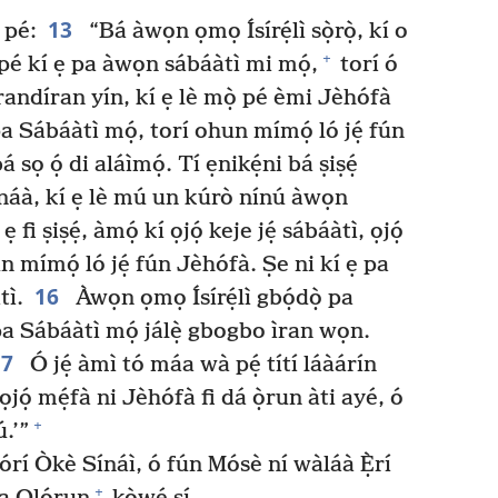
13
 pé:
“Bá àwọn ọmọ Ísírẹ́lì sọ̀rọ̀, kí o
+
 pé kí ẹ pa àwọn sábáàtì mi mọ́,
torí ó
 ìrandíran yín, kí ẹ lè mọ̀ pé èmi Jèhófà
a Sábáàtì mọ́, torí ohun mímọ́ ló jẹ́ fún
 sọ ọ́ di aláìmọ́. Tí ẹnikẹ́ni bá ṣiṣẹ́
náà, kí ẹ lè mú un kúrò nínú àwọn
ẹ fi ṣiṣẹ́, àmọ́ kí ọjọ́ keje jẹ́ sábáàtì, ọjọ́
 mímọ́ ló jẹ́ fún Jèhófà. Ṣe ni kí ẹ pa
16
tì.
Àwọn ọmọ Ísírẹ́lì gbọ́dọ̀ pa
pa Sábáàtì mọ́ jálẹ̀ gbogbo ìran wọn.
17
Ó jẹ́ àmì tó máa wà pẹ́ títí láàárín
ọjọ́ mẹ́fà ni Jèhófà fi dá ọ̀run àti ayé, ó
+
ú.’”
lórí Òkè Sínáì, ó fún Mósè ní wàláà Ẹ̀rí
+