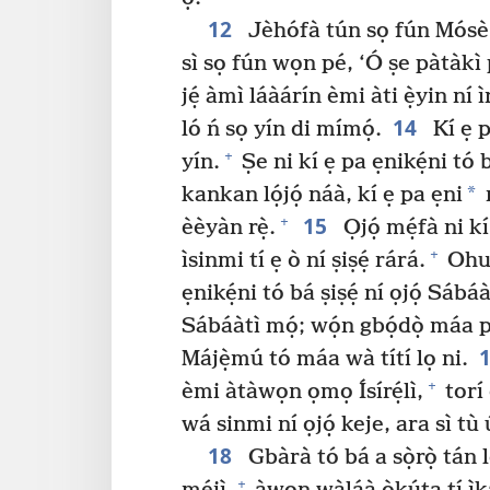
12
Jèhófà tún sọ fún Mósè
sì sọ fún wọn pé, ‘Ó ṣe pàtàkì
jẹ́ àmì láàárín èmi àti ẹ̀yin ní
14
ló ń sọ yín di mímọ́.
Kí ẹ p
+
yín.
Ṣe ni kí ẹ pa ẹnikẹ́ni tó bá
*
kankan lọ́jọ́ náà, kí ẹ pa ẹni
15
+
èèyàn rẹ̀.
Ọjọ́ mẹ́fà ni kí 
+
ìsinmi tí ẹ ò ní ṣiṣẹ́ rárá.
Ohun
ẹnikẹ́ni tó bá ṣiṣẹ́ ní ọjọ́ Sábáà
Sábáàtì mọ́; wọ́n gbọ́dọ̀ máa 
Májẹ̀mú tó máa wà títí lọ ni.
+
èmi àtàwọn ọmọ Ísírẹ́lì,
torí 
wá sinmi ní ọjọ́ keje, ara sì tù 
18
Gbàrà tó bá a sọ̀rọ̀ tán 
+