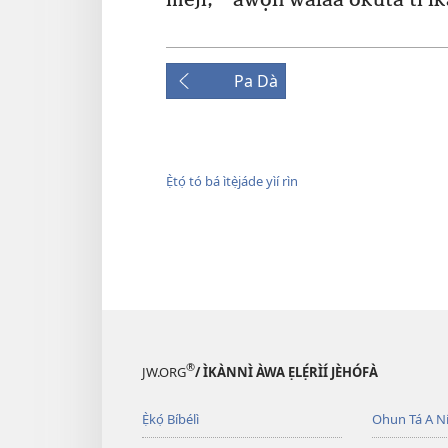
méjì,
àwọn wàláà òkúta tí ìk
Pa Dà
Ẹ̀tọ́ tó bá ìtẹ̀jáde yìí rìn
®
JW.ORG
/ ÌKÀNNÌ ÀWA ẸLẸ́RÌÍ JÈHÓFÀ
Ẹ̀kọ́ Bíbélì
Ohun Tá A N