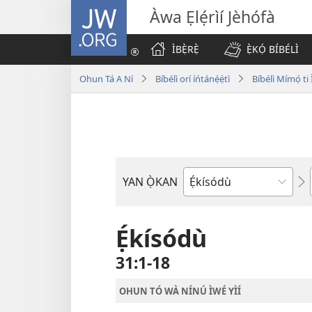
JW.ORG
Àwa Ẹlẹ́rìí Jèhófà
ÌBẸ̀RẸ̀
Ẹ̀KỌ́ BÍBÉLÌ
Ohun Tá A Ní
Bíbélì orí íńtánẹ́ẹ̀tì
Bíbélì Mímọ́ t
YAN Ọ̀KAN
Ìwé
Bíbélì
Ẹ́kísódù
31:1-18
OHUN TÓ WÀ NÍNÚ ÌWÉ YÌÍ