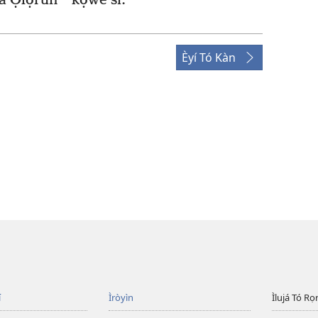
a Ọlọ́run
kọ̀wé sí.
Èyí Tó Kàn
í
Ìròyìn
Ìlujá Tó Ro