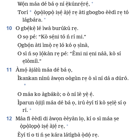
+
Wọ́n máa dé bá ọ ní ẹ̀kúnrẹ́rẹ́,
*
Torí
ọ̀pọ̀lọpọ̀ iṣẹ́ àjẹ́ rẹ àti gbogbo èèdì rẹ tó
+
lágbára.
10
O gbẹ́kẹ̀ lé ìwà burúkú rẹ.
O sọ pé: “Kò sẹ́ni tó ń rí mi.”
Ọgbọ́n àti ìmọ̀ rẹ ló kó ọ ṣìnà,
O sì ń sọ lọ́kàn rẹ pé: “Èmi ni ẹni náà, kò sí
ẹlòmíì.”
11
Àmọ́ àjálù máa dé bá ọ,
Ìkankan nínú àwọn oògùn rẹ ò sì ní dá a dúró.
*
O máa ko àgbákò; o ò ní lè yẹ̀ ẹ́.
Ìparun òjijì máa dé bá ọ, irú èyí tí kò ṣẹlẹ̀ sí ọ
+
rí.
12
Máa fi èèdì di àwọn èèyàn lọ, kí o sì máa ṣe
+
ọ̀pọ̀lọpọ̀ iṣẹ́ àjẹ́ rẹ,
Èyí tí o ti ń ṣe kára látìgbà ọ̀dọ́ rẹ.