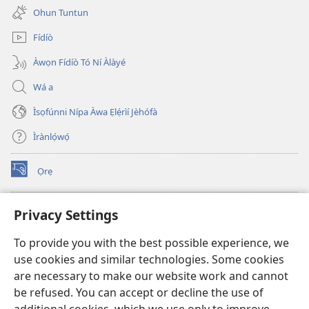
new
Ohun Tuntun
window)
Fídíò
Àwọn Fídíò Tó Ní Àlàyé
Wá a
Ìsọfúnni Nípa Àwa Ẹlẹ́rìí Jèhófà
Ìrànlọ́wọ́
Ọrẹ
(opens
new
window)
ÀKÁ ÌWÉ ORÍ ÍŃTÁNẸ́Ẹ̀TÌ TI Watchtower™
Privacy Settings
(opens
new
®
JW Hub
To provide you with the best possible experience, we
window)
(opens
use cookies and similar technologies. Some cookies
new
®
JW Library
window)
are necessary to make our website work and cannot
be refused. You can accept or decline the use of
®
Watchtower Library