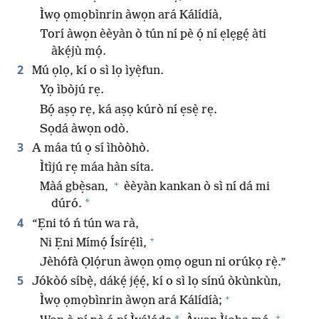
Ìwọ ọmọbìnrin àwọn ará Kálídíà,
Torí àwọn èèyàn ò tún ní pè ọ́ ní ẹlẹgẹ́ àti
àkẹ́jù mọ́.
2
Mú ọlọ, kí o sì lọ ìyẹ̀fun.
Yọ ìbòjú rẹ.
Bọ́ aṣọ rẹ, ká aṣọ kúrò ní ẹsẹ̀ rẹ.
Sọdá àwọn odò.
3
A máa tú ọ sí ìhòòhò.
Ìtìjú rẹ máa hàn síta.
+
Màá gbẹ̀san,
èèyàn kankan ò sì ní dá mi
*
dúró.
4
“Ẹni tó ń tún wa rà,
+
Ni Ẹni Mímọ́ Ísírẹ́lì,
Jèhófà Ọlọ́run àwọn ọmọ ogun ni orúkọ rẹ̀.”
5
Jókòó síbẹ̀, dákẹ́ jẹ́ẹ́, kí o sì lọ sínú òkùnkùn,
+
Ìwọ ọmọbìnrin àwọn ará Kálídíà;
+