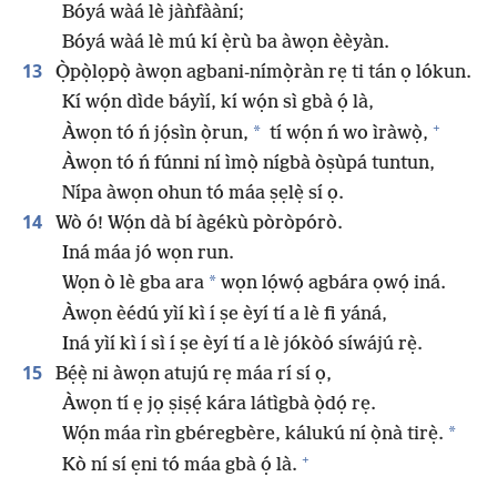
Bóyá wàá lè jàǹfààní;
Bóyá wàá lè mú kí ẹ̀rù ba àwọn èèyàn.
13
Ọ̀pọ̀lọpọ̀ àwọn agbani-nímọ̀ràn rẹ ti tán ọ lókun.
Kí wọ́n dìde báyìí, kí wọ́n sì gbà ọ́ là,
+
*
Àwọn tó ń jọ́sìn ọ̀run,
tí wọ́n ń wo ìràwọ̀,
Àwọn tó ń fúnni ní ìmọ̀ nígbà òṣùpá tuntun,
Nípa àwọn ohun tó máa ṣẹlẹ̀ sí ọ.
14
Wò ó! Wọ́n dà bí àgékù pòròpórò.
Iná máa jó wọn run.
*
Wọn ò lè gba ara
wọn lọ́wọ́ agbára ọwọ́ iná.
Àwọn èédú yìí kì í ṣe èyí tí a lè fi yáná,
Iná yìí kì í sì í ṣe èyí tí a lè jókòó síwájú rẹ̀.
15
Bẹ́ẹ̀ ni àwọn atujú rẹ máa rí sí ọ,
Àwọn tí ẹ jọ ṣiṣẹ́ kára látìgbà ọ̀dọ́ rẹ.
*
Wọ́n máa rìn gbéregbère, kálukú ní ọ̀nà tirẹ̀.
+
Kò ní sí ẹni tó máa gbà ọ́ là.