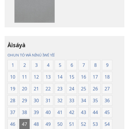
ṣe
Ṣe
fẹ́
Fẹ́
wa
Wa
ìtẹ̀jáde
Àtẹ́tísí
jáde
Jáde
Bíbélì
Bíbélì
Ìtumọ̀
Ìtumọ̀
Àìsáyà
Ayé
Ayé
OHUN TÓ WÀ NÍNÚ ÌWÉ YÌÍ
Tuntun
Tuntun
(Tí
(Tí
1
2
3
4
5
6
7
8
9
A
A
10
11
12
13
14
15
16
17
18
Tún
Tún
Ṣe
Ṣe
19
20
21
22
23
24
25
26
27
Lọ́dún
Lọ́dún
2018)
2018)
28
29
30
31
32
33
34
35
36
37
38
39
40
41
42
43
44
45
46
47
48
49
50
51
52
53
54