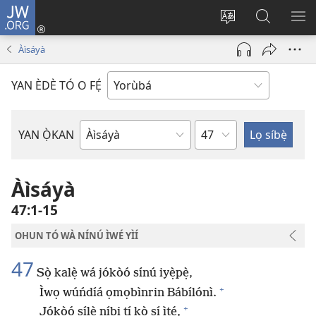
JW.ORG
Wọlé
(opens
Yí
Wa
GB
new
èdè
JW.ORG
YÍ
Àìsáyà
window)
ìkànnì
JÁ
pa
YAN ÈDÈ TÓ O FẸ́
dà
Orí
YAN Ọ̀KAN
Ìwé
Bíbélì
Àìsáyà
47:1-15
OHUN TÓ WÀ NÍNÚ ÌWÉ YÌÍ
47
Sọ̀ kalẹ̀ wá jókòó sínú iyẹ̀pẹ̀,
+
Ìwọ wúńdíá ọmọbìnrin Bábílónì.
+
Jókòó sílẹ̀ níbi tí kò sí ìtẹ́,