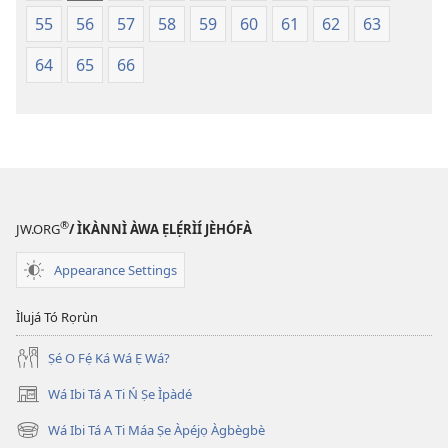
55
56
57
58
59
60
61
62
63
64
65
66
®
JW.ORG
/ ÌKÀNNÌ ÀWA ẸLẸ́RÌÍ JÈHÓFÀ
Appearance Settings
Ìlujá Tó Rọrùn
Ṣé O Fẹ́ Ká Wá Ẹ Wá?
Wá Ibi Tá A Ti Ń Ṣe Ìpàdé
(opens
new
Wá Ibi Tá A Ti Máa Ṣe Àpéjọ Àgbègbè
(opens
window)