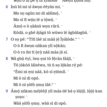
*
Wọn ò ní pè ọ́ ní Ìyálóde
Àwọn Ìjọba mọ́.
+
6
Inú bí mi sí àwọn èèyàn mi.
+
Mo sọ ogún mi di aláìmọ́,
+
Mo sì fi wọ́n lé ọ lọ́wọ́.
+
Àmọ́ o ò ṣàánú wọn rárá.
+
Kódà, o gbé àjàgà tó wúwo lé àgbàlagbà.
+
7
*
O sọ pé: “Títí láé ni màá jẹ́ Ìyálóde.”
O ò fi àwọn nǹkan yìí sọ́kàn;
O ò ro ibi tí ọ̀rọ̀ náà máa já sí.
+
8
Wá gbọ́ èyí, ìwọ ẹni tó fẹ́ràn fàájì,
Tó jókòó láìséwu, tó ń sọ lọ́kàn rẹ̀ pé:
+
“Èmi ni ẹni náà, kò sí ẹlòmíì.
Mi ò ní di opó.
+
Mi ò ní ṣòfò ọmọ láé.”
9
Àmọ́ nǹkan méjèèjì yìí máa dé bá ọ lójijì, lọ́jọ́ kan
+
ṣoṣo:
Wàá ṣòfò ọmọ, wàá sì di opó.