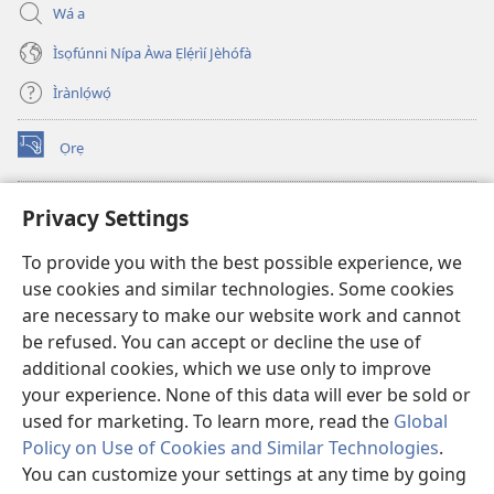
Wá a
Ìsọfúnni Nípa Àwa Ẹlẹ́rìí Jèhófà
Ìrànlọ́wọ́
Ọrẹ
(opens
new
window)
ÀKÁ ÌWÉ ORÍ ÍŃTÁNẸ́Ẹ̀TÌ TI Watchtower™
Privacy Settings
(opens
new
®
JW Hub
To provide you with the best possible experience, we
window)
(opens
use cookies and similar technologies. Some cookies
new
®
JW Library
window)
are necessary to make our website work and cannot
be refused. You can accept or decline the use of
®
Watchtower Library
additional cookies, which we use only to improve
your experience. None of this data will ever be sold or
used for marketing. To learn more, read the
Global
Policy on Use of Cookies and Similar Technologies
.
Copyright
© 2026 Watch Tower Bible and Tract Society of Pennsylvania.
You can customize your settings at any time by going
ÀDÉHÙN LÍLO ÌKÀNNÌ
|
ÒFIN PÍPA ÌSỌFÚNNI MỌ́
|
PRIVACY