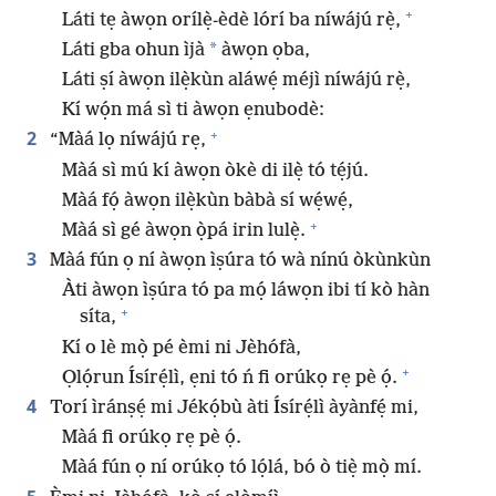
+
Láti tẹ àwọn orílẹ̀-èdè lórí ba níwájú rẹ̀,
*
Láti gba ohun ìjà
àwọn ọba,
Láti ṣí àwọn ilẹ̀kùn aláwẹ́ méjì níwájú rẹ̀,
Kí wọ́n má sì ti àwọn ẹnubodè:
+
2
“Màá lọ níwájú rẹ,
Màá sì mú kí àwọn òkè di ilẹ̀ tó tẹ́jú.
Màá fọ́ àwọn ilẹ̀kùn bàbà sí wẹ́wẹ́,
+
Màá sì gé àwọn ọ̀pá irin lulẹ̀.
3
Màá fún ọ ní àwọn ìṣúra tó wà nínú òkùnkùn
Àti àwọn ìṣúra tó pa mọ́ láwọn ibi tí kò hàn
+
síta,
Kí o lè mọ̀ pé èmi ni Jèhófà,
+
Ọlọ́run Ísírẹ́lì, ẹni tó ń fi orúkọ rẹ pè ọ́.
4
Torí ìránṣẹ́ mi Jékọ́bù àti Ísírẹ́lì àyànfẹ́ mi,
Màá fi orúkọ rẹ pè ọ́.
Màá fún ọ ní orúkọ tó lọ́lá, bó ò tiẹ̀ mọ̀ mí.