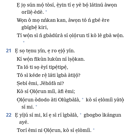
Ẹ jọ sún mọ́ tòsí, ẹ̀yin tí ẹ yè bọ́ látinú àwọn
+
orílẹ̀-èdè.
Wọn ò mọ nǹkan kan, àwọn tó ń gbé ère
gbígbẹ́ kiri,
Tí wọ́n sì ń gbàdúrà sí ọlọ́run tí kò lè gbà wọ́n.
+
21
Ẹ sọ tẹnu yín, ẹ ro ẹjọ́ yín.
Kí wọ́n fikùn lukùn ní ìṣọ̀kan.
Ta ló ti sọ èyí tipẹ́tipẹ́,
Tó sì kéde rẹ̀ láti ìgbà àtijọ́?
Ṣebí èmi, Jèhófà ni?
Kò sí Ọlọ́run míì, àfi èmi;
+
Ọlọ́run òdodo àti Olùgbàlà,
kò sí ẹlòmíì yàtọ̀
+
sí mi.
+
22
Ẹ yíjú sí mi, kí ẹ sì rí ìgbàlà,
gbogbo ìkángun
ayé.
+
Torí èmi ni Ọlọ́run, kò sí ẹlòmíì.