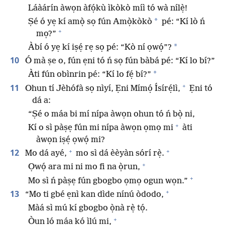
Láàárín àwọn àfọ́kù ìkòkò míì tó wà nílẹ̀!
*
Ṣé ó yẹ kí amọ̀ sọ fún Amọ̀kòkò
pé: “Kí lò ń
+
mọ?”
*
Àbí ó yẹ kí iṣẹ́ rẹ sọ pé: “Kò ní ọwọ́”?
10
Ó mà ṣe o, fún ẹni tó ń sọ fún bàbá pé: “Kí lo bí?”
*
Àti fún obìnrin pé: “Kí lo fẹ́ bí?”
+
11
Ohun tí Jèhófà sọ nìyí, Ẹni Mímọ́ Ísírẹ́lì,
Ẹni tó
dá a:
“Ṣé o máa bi mí nípa àwọn ohun tó ń bọ̀ ni,
+
Kí o sì pàṣẹ fún mi nípa àwọn ọmọ mi
àti
àwọn iṣẹ́ ọwọ́ mi?
+
+
12
Mo dá ayé,
mo sì dá èèyàn sórí rẹ̀.
+
Ọwọ́ ara mi ni mo fi na ọ̀run,
+
Mo sì ń pàṣẹ fún gbogbo ọmọ ogun wọn.”
+
13
“Mo ti gbé ẹnì kan dìde nínú òdodo,
Màá sì mú kí gbogbo ọ̀nà rẹ̀ tọ́.
+
Òun ló máa kọ́ ìlú mi,