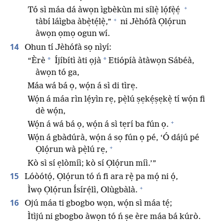
+
Tó sì máa dá àwọn ìgbèkùn mi sílẹ̀ lọ́fẹ̀ẹ́
+
tàbí láìgba àbẹ̀tẹ́lẹ̀,”
ni Jèhófà Ọlọ́run
àwọn ọmọ ogun wí.
14
Ohun tí Jèhófà sọ nìyí:
*
*
“Èrè
Íjíbítì àti ọjà
Etiópíà àtàwọn Sábéà,
àwọn tó ga,
Máa wá bá ọ, wọ́n á sì di tìrẹ.
Wọ́n á máa rìn lẹ́yìn rẹ, pẹ̀lú ṣẹkẹ́ṣẹkẹ̀ tí wọ́n fi
dè wọ́n,
+
Wọ́n á wá bá ọ, wọ́n á sì tẹrí ba fún ọ.
Wọ́n á gbàdúrà, wọ́n á sọ fún ọ pé, ‘Ó dájú pé
+
Ọlọ́run wà pẹ̀lú rẹ,
Kò sì sí ẹlòmíì; kò sí Ọlọ́run míì.’”
15
Lóòótọ́, Ọlọ́run tó ń fi ara rẹ̀ pa mọ́ ni ọ́,
+
Ìwọ Ọlọ́run Ísírẹ́lì, Olùgbàlà.
16
Ojú máa ti gbogbo wọn, wọ́n sì máa tẹ́;
Ìtìjú ni gbogbo àwọn tó ń ṣe ère máa bá kúrò.