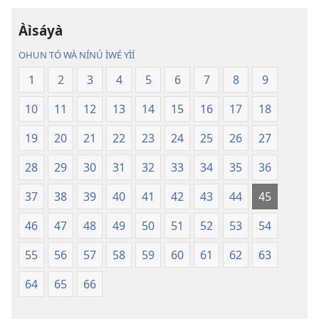
Bíbélì
Bíbélì
Ìtumọ̀
Ìtumọ̀
Àìsáyà
Ayé
Ayé
OHUN TÓ WÀ NÍNÚ ÌWÉ YÌÍ
Tuntun
Tuntun
(Tí
(Tí
1
2
3
4
5
6
7
8
9
A
A
10
11
12
13
14
15
16
17
18
Tún
Tún
Ṣe
Ṣe
19
20
21
22
23
24
25
26
27
Lọ́dún
Lọ́dún
2018)
2018)
28
29
30
31
32
33
34
35
36
37
38
39
40
41
42
43
44
45
46
47
48
49
50
51
52
53
54
55
56
57
58
59
60
61
62
63
64
65
66