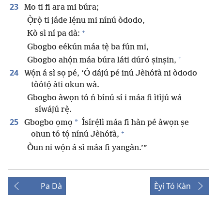
23
Mo ti fi ara mi búra;
Ọ̀rọ̀ ti jáde lẹ́nu mi nínú òdodo,
+
Kò sì ní pa dà:
Gbogbo eékún máa tẹ̀ ba fún mi,
+
Gbogbo ahọ́n máa búra láti dúró ṣinṣin,
24
Wọ́n á sì sọ pé, ‘Ó dájú pé inú Jèhófà ni òdodo
tòótọ́ àti okun wà.
Gbogbo àwọn tó ń bínú sí i máa fi ìtìjú wá
síwájú rẹ̀.
25
*
Gbogbo ọmọ
Ísírẹ́lì máa fi hàn pé àwọn ṣe
+
ohun tó tọ́ nínú Jèhófà,
Òun ni wọ́n á sì máa fi yangàn.’”
Pa Dà
Èyí Tó Kàn