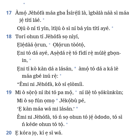
+
17
Àmọ́ Jèhófà máa gba Ísírẹ́lì là, ìgbàlà náà sì máa
+
jẹ́ títí láé.
+
Ojú ò ní tì yín, ìtìjú ò sì ní bá yín títí ayé.
18
Torí ohun tí Jèhófà sọ nìyí,
+
Ẹlẹ́dàá ọ̀run,
Ọlọ́run tòótọ́,
Ẹni tó dá ayé, Aṣẹ̀dá rẹ̀ tó fìdí rẹ̀ múlẹ̀ gbọn-
+
in,
*
Ẹni tí kò kàn dá a lásán,
àmọ́ tó dá a ká lè
+
máa gbé inú rẹ̀:
“Èmi ni Jèhófà, kò sí ẹlòmíì.
+
19
Mi ò sọ̀rọ̀ ní ibi tó pa mọ́,
ní ilẹ̀ tó ṣókùnkùn;
*
Mi ò sọ fún ọmọ
Jékọ́bù pé,
*
‘Ẹ kàn máa wá mi lásán.’
Èmi ni Jèhófà, tó ń sọ ohun tó jẹ́ òdodo, tó sì
+
ń kéde ohun tó tọ́.
20
Ẹ kóra jọ, kí ẹ sì wá.