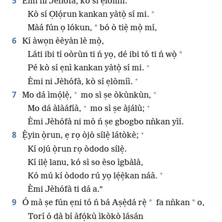
5
Èmi ni Jèhófà, kò sí ẹlòmíì.
+
Kò sí Ọlọ́run kankan yàtọ̀ sí mi.
*
Màá fún ọ lókun,
bó ò tiẹ̀ mọ̀ mí,
6
Kí àwọn èèyàn lè mọ̀,
*
Láti ibi tí oòrùn ti ń yọ, dé ibi tó ti ń wọ̀
+
Pé kò sí ẹnì kankan yàtọ̀ sí mi.
+
Èmi ni Jèhófà, kò sí ẹlòmíì.
+
+
7
Mo dá ìmọ́lẹ̀,
mo sì ṣe òkùnkùn,
+
+
Mo dá àlàáfíà,
mo sì ṣe àjálù;
Èmi Jèhófà ni mò ń ṣe gbogbo nǹkan yìí.
+
8
Ẹ̀yin ọ̀run, ẹ rọ òjò sílẹ̀ látòkè;
Kí ojú ọ̀run rọ òdodo sílẹ̀.
Kí ilẹ̀ lanu, kó sì so èso ìgbàlà,
+
Kó mú kí òdodo rú yọ lẹ́ẹ̀kan náà.
Èmi Jèhófà ti dá a.”
9
*
*
Ó mà ṣe fún ẹni tó ń bá Aṣẹ̀dá rẹ̀
fa nǹkan
o,
Torí ó dà bí àfọ́kù ìkòkò lásán