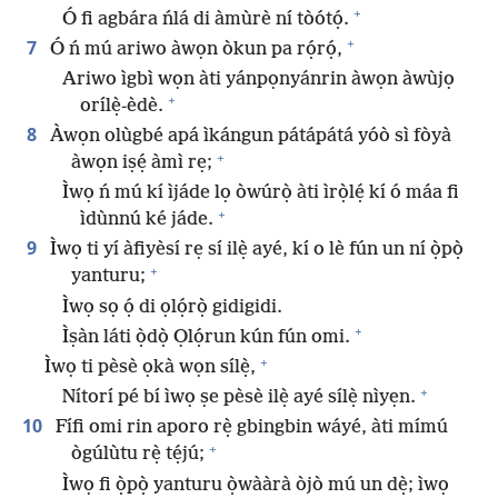
+
Ó fi agbára ńlá di àmùrè ní tòótọ́.
+
7
Ó ń mú ariwo àwọn òkun pa rọ́rọ́,
Ariwo ìgbì wọn àti yánpọnyánrin àwọn àwùjọ
+
orílẹ̀-èdè.
8
Àwọn olùgbé apá ìkángun pátápátá yóò sì fòyà
+
àwọn iṣẹ́ àmì rẹ;
Ìwọ ń mú kí ìjáde lọ òwúrọ̀ àti ìrọ̀lẹ́ kí ó máa fi
+
ìdùnnú ké jáde.
9
Ìwọ ti yí àfiyèsí rẹ sí ilẹ̀ ayé, kí o lè fún un ní ọ̀pọ̀
+
yanturu;
Ìwọ sọ ọ́ di ọlọ́rọ̀ gidigidi.
+
Ìṣàn láti ọ̀dọ̀ Ọlọ́run kún fún omi.
+
Ìwọ ti pèsè ọkà wọn sílẹ̀,
+
Nítorí pé bí ìwọ ṣe pèsè ilẹ̀ ayé sílẹ̀ nìyẹn.
10
Fífi omi rin aporo rẹ̀ gbingbin wáyé, àti mímú
+
ògúlùtu rẹ̀ tẹ́jú;
Ìwọ fi ọ̀pọ̀ yanturu ọ̀wààrà òjò mú un dẹ̀; ìwọ