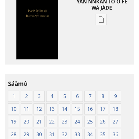
YAN NǸKAN TÓ O FẸ́
WÀ JÁDE
Bó
o
ṣe
fẹ́
wa
ìtẹ̀jáde
jáde
Ìwé
Mímọ́
Sáàmù
ní
1
2
3
4
5
6
7
8
9
Ìtumọ̀
Ayé
10
11
12
13
14
15
16
17
18
Tuntun
(Softcover
19
20
21
22
23
24
25
26
27
Edition)
28
29
30
31
32
33
34
35
36