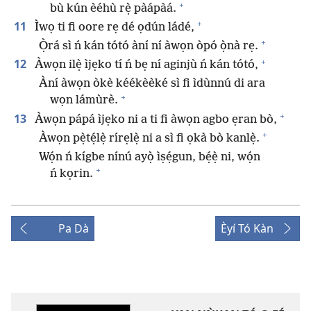
+
bù kún èéhù rẹ̀ pàápàá.
+
11
Ìwọ ti fi oore rẹ dé ọdún ládé,
+
Ọ̀rá sì ń kán tótó àní ní àwọn òpó ọ̀nà rẹ.
+
12
Àwọn ilẹ̀ ìjẹko tí ń bẹ ní aginjù ń kán tótó,
Àní àwọn òkè kéékèèké sì fi ìdùnnú di ara
+
wọn lámùrè.
+
13
Àwọn pápá ìjẹko ni a ti fi àwọn agbo ẹran bò,
+
Àwọn pẹ̀tẹ́lẹ̀ rírẹlẹ̀ ni a sì fi ọkà bò kanlẹ̀.
Wọ́n ń kígbe nínú ayọ̀ ìṣẹ́gun, bẹ́ẹ̀ ni, wọ́n
+
ń kọrin.
Pa Dà
Èyí Tó Kàn