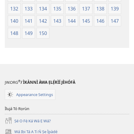
132
133
134
135
136
137
138
139
140
141
142
143
144
145
146
147
148
149
150
®
JW.ORG
/ ÌKÀNNÌ ÀWA ẸLẸ́RÌÍ JÈHÓFÀ
Appearance Settings
Ìlujá Tó Rọrùn
Ṣé O Fẹ́ Ká Wá Ẹ Wá?
Wá Ibi Tá A Ti Ń Ṣe Ìpàdé