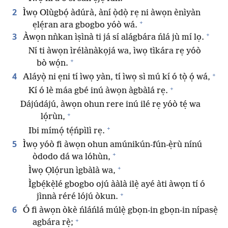
2
Ìwọ Olùgbọ́ àdúrà, àní ọ̀dọ̀ rẹ ni àwọn ènìyàn
+
ẹlẹ́ran ara gbogbo yóò wá.
+
3
Àwọn nǹkan ìṣìnà ti já sí alágbára ńlá jù mí lọ.
Ní ti àwọn ìrélànàkọjá wa, ìwọ tìkára rẹ yóò
+
bò wọ́n.
+
4
Aláyọ̀ ni ẹni tí ìwọ yàn, tí ìwọ sì mú kí ó tọ̀ ọ́ wá,
+
Kí ó lè máa gbé inú àwọn àgbàlá rẹ.
Dájúdájú, àwọn ohun rere inú ilé rẹ yóò tẹ́ wa
+
lọ́rùn,
+
Ibi mímọ́ tẹ́ńpìlì rẹ.
5
Ìwọ yóò fi àwọn ohun amúnikún-fún-ẹ̀rù nínú
+
òdodo dá wa lóhùn,
+
Ìwọ Ọlọ́run ìgbàlà wa,
Ìgbẹ́kẹ̀lé gbogbo ojú ààlà ilẹ̀ ayé àti àwọn tí ó
+
jìnnà réré lójú òkun.
6
Ó fi àwọn òkè ńláńlá múlẹ̀ gbọn-in gbọn-in nípasẹ̀
+
agbára rẹ̀;