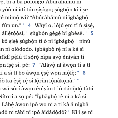
ẹ, bí a bá polongo Ábúráhámù ní
yóò ní ìdí fún ṣíṣògo; ṣùgbọ́n kì í ṣe
ìwé mímọ́ wí? “Ábúráhámù ní ìgbàgbọ́
4
+
 fún un.”
Wàyí o, lójú ẹni tí ń ṣiṣẹ́,
5
+
+
ìlẹ́tọ̀ọ́sí,
ṣùgbọ́n gẹ́gẹ́ bí gbèsè.
+
 kò ṣiṣẹ́ ṣùgbọ́n tí ó ní ìgbàgbọ́
nínú
un ní olódodo, ìgbàgbọ́ rẹ̀ ni a kà sí
ídì pẹ̀lú ti sọ̀rọ̀ nípa ayọ̀ ènìyàn tí
7
 iṣẹ́ sí, pé:
“Aláyọ̀ ni àwọn tí a ti
8
+
í a sì ti bo àwọn ẹ̀ṣẹ̀ wọn mọ́lẹ̀;
+
 ka ẹ̀ṣẹ̀ rẹ̀ sí lọ́rùn lọ́nàkọnà.”
ha wá sórí àwọn ènìyàn tí ó dádọ̀dọ́ tàbí
Nítorí a sọ pé: “Ìgbàgbọ́ rẹ̀ ni a kà sí
Lábẹ́ àwọn ipò wo ni a ti kà á nígbà
+
dọ́ ni tàbí ní ipò àìdádọ̀dọ́?
Kì í ṣe ní