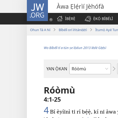
JW.ORG
Àwa Ẹlẹ́rìí Jèhófà
ÌBẸ̀RẸ̀
Ẹ̀KỌ́ BÍBÉLÌ
Ohun Tá A Ní
Bíbélì orí íńtánẹ́ẹ̀tì
Ìtumọ̀ Ayé Tu
Wo Bíbélì tí a tún ṣe lọ́dun 2013 lédè Gẹ̀ẹ́sì
YAN Ọ̀KAN
Ìwé
Bíbélì
Róòmù
4:1-25
4
Bí èyíinì ti rí bẹ́ẹ̀, kí ni