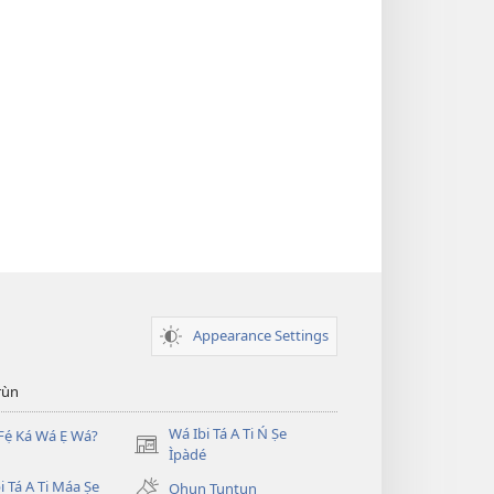
Appearance Settings
̣rùn
Wá Ibi Tá A Ti Ń Ṣe
Fẹ́ Ká Wá Ẹ Wá?
(opens
Ìpàdé
new
i Tá A Ti Máa Ṣe
Ohun Tuntun