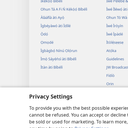
Ìkẹ́kọ̀ọ́ Bíbélì
Ìwé Pẹlẹbẹ &
Ohun Tá A Fi Ń Kẹ́kọ̀ọ́ Bíbélì
Ìwé Ìléwọ́ àti
Àlàáfíà àti Ayọ̀
Ohun Tó Wà L
Ìgbéyàwó àti Ìdílé
Ìwé Ìròyìn
Ọ̀dọ́
Ìwé Ìpàdé
Ọmọdé
Ìtòlẹ́sẹẹsẹ
Ìgbàgbọ́ Nínú Ọlọ́run
Atọ́ka
Ìmọ̀ Sáyẹ́ǹsì àti Bíbélì
Guidelines
Ìtàn àti Bíbélì
JW Broadcas
Fídíò
Orin
Àwọn Eré Ìtà
Privacy Settings
Ẹ̀ Sílẹ̀
Bíbélì Kíkà Bí
To provide you with the best possible experi
cannot be refused. You can accept or decline 
be sold or used for marketing. To learn more