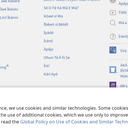
 Ìwé Kékeré
(opens
Àpéjo
Ṣé O Fẹ́ Ká Wá Ẹ Wá?
new
 Ìwé Ìkésíni
Fídíò
window)
Kọ̀wé sí Wa
órí Ìkànnì
Wá a
Ìbẹ̀wò sí Bẹ́tẹ́lì
Ìpàdé
Ìrànló
Ìrántí
Àpéjọ
Ọrẹ
(opens
Ohun Tá À Ń Ṣe
new
window)
ÀKÁ
Ìrírí
®
ting
ÍŃTÁ
(opens
Kárí Ayé
Wat
new
window)
JW L
n Bíbélì Tá A Gbohùn
 Ẹni Ṣe Eré Ìtàn
ence, we use cookies and similar technologies. Some cooki
the use of additional cookies, which we use only to improve 
, read the
Global Policy on Use of Cookies and Similar Tech