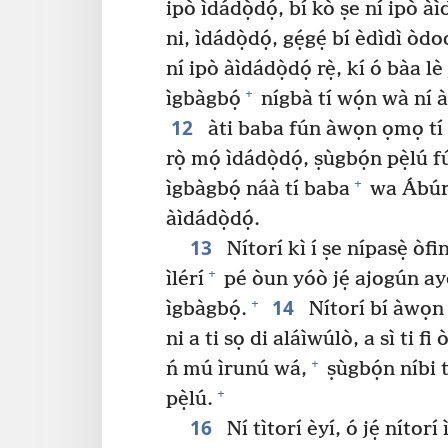
ipò ìdádọ̀dọ́, bí kò ṣe ní ipò àì
ni, ìdádọ̀dọ́, gẹ́gẹ́ bí èdìdì òd
ní ipò àìdádọ̀dọ́ rẹ̀, kí ó bàa lè
+
ìgbàgbọ́
nígbà tí wọ́n wà ní à
12
àti baba fún àwọn ọmọ tí ó 
rọ̀ mọ́ ìdádọ̀dọ́, ṣùgbọ́n pẹ̀lú 
+
ìgbàgbọ́ náà tí baba
wa Ábúrá
àìdádọ̀dọ́.
13
Nítorí kì í ṣe nípasẹ̀ ò
+
ìlérí
pé òun yóò jẹ́ ajogún ayé
14
+
ìgbàgbọ́.
Nítorí bí àwọn t
ni a ti sọ di aláìwúlò, a sì ti fi 
+
ń mú ìrunú wá,
ṣùgbọ́n níbi t
+
pẹ̀lú.
16
Ní tìtorí èyí, ó jẹ́ nítorí