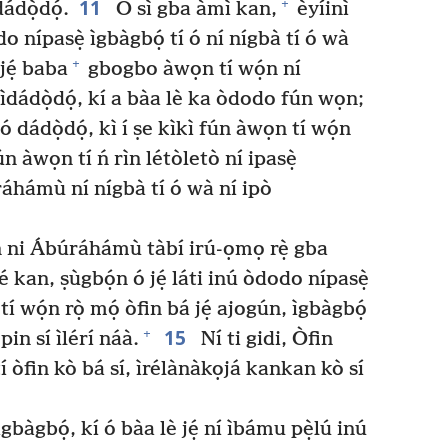
11
+
dádọ̀dọ́.
Ó sì gba àmì kan,
èyíinì
odo nípasẹ̀ ìgbàgbọ́ tí ó ní nígbà tí ó wà
+
 jẹ́ baba
gbogbo àwọn tí wọ́n ní
ìdádọ̀dọ́, kí a bàa lè ka òdodo fún wọn;
dádọ̀dọ́, kì í ṣe kìkì fún àwọn tí wọ́n
fún àwọn tí ń rìn létòletò ní ipasẹ̀
hámù ní nígbà tí ó wà ní ipò
fin ni Ábúráhámù tàbí irú-ọmọ rẹ̀ gba
 kan, ṣùgbọ́n ó jẹ́ láti inú òdodo nípasẹ̀
í wọ́n rọ̀ mọ́ òfin bá jẹ́ ajogún, ìgbàgbọ́
15
+
òpin sí ìlérí náà.
Ní ti gidi, Òfin
í òfin kò bá sí, ìrélànàkọjá kankan kò sí
 ìgbàgbọ́, kí ó bàa lè jẹ́ ní ìbámu pẹ̀lú inú