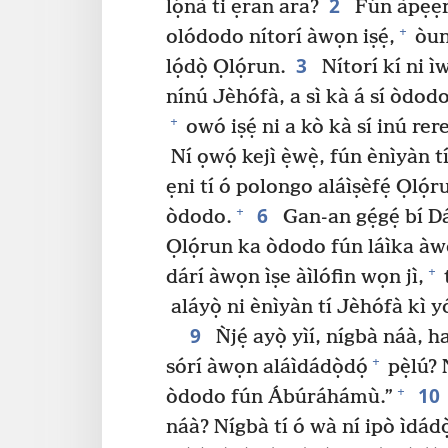
2
lọ́nà ti ẹran ara?
Fún àpẹẹr
+
olódodo nítorí àwọn iṣẹ́,
òun 
3
lọ́dọ̀ Ọlọ́run.
Nítorí kí ni 
nínú Jèhófà, a sì kà á sí òdodo
+
owó iṣẹ́ ni a kò kà sí inú rere à
Ní ọwọ́ kejì ẹ̀wẹ̀, fún ènìyàn tí
ẹni tí ó polongo aláìṣèfẹ́ Ọlọ́r
6
+
òdodo.
Gan-an gẹ́gẹ́ bí Dáf
Ọlọ́run ka òdodo fún láìka àwọn
+
dárí àwọn ìṣe àìlófin wọn jì,
t
aláyọ̀ ni ènìyàn tí Jèhófà kì yóò
9
Ǹjẹ́ ayọ̀ yìí, nígbà náà, 
+
sórí àwọn aláìdádọ̀dọ́
pẹ̀lú? 
10
+
òdodo fún Ábúráhámù.”
náà? Nígbà tí ó wà ní ipò ìdádọ̀