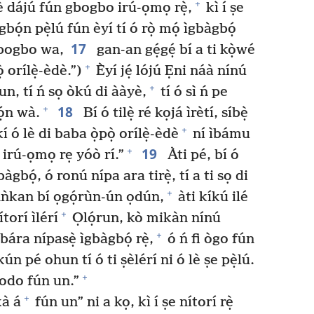
+
è dájú fún gbogbo irú-ọmọ rẹ̀,
kì í ṣe
gbọ́n pẹ̀lú fún èyí tí ó rọ̀ mọ́ ìgbàgbọ́
17
bogbo wa,
gan-an gẹ́gẹ́ bí a ti kọ̀wé
+
̣ orílẹ̀-èdè.”)
Èyí jẹ́ lójú Ẹni náà nínú
+
run, tí ń sọ òkú di ààyè,
tí ó sì ń pe
18
+
ọ́n wà.
Bí ó tilẹ̀ ré kọjá ìrètí, síbẹ̀
+
í ó lè di baba ọ̀pọ̀ orílẹ̀-èdè
ní ìbámu
19
+
ni irú-ọmọ rẹ yóò rí.”
Àti pé, bí ó
bàgbọ́, ó ronú nípa ara tirẹ̀, tí a ti sọ di
+
 nǹkan bí ọgọ́rùn-ún ọdún,
àti kíkú ilé
+
torí ìlérí
Ọlọ́run, kò mikàn nínú
+
bára nípasẹ̀ ìgbàgbọ́ rẹ̀,
ó ń fi ògo fún
kún pé ohun tí ó ti ṣèlérí ni ó lè ṣe pẹ̀lú.
+
dodo fún un.”
+
kà á
fún un” ni a kọ, kì í ṣe nítorí rẹ̀