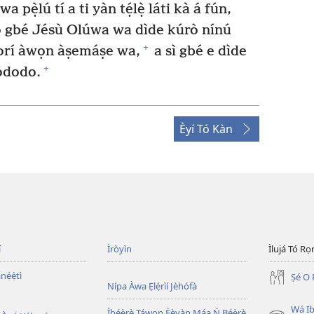
a pẹ̀lú tí a ti yàn tẹ́lẹ̀ láti kà á fún,
í ó gbé Jésù Olúwa wa dìde kúrò nínú
+
nítorí àwọn àṣemáṣe wa,
a sì gbé e dìde
+
lódodo.
Èyí Tó Kàn
í
Ìròyìn
Ìlujá Tó Ro
nẹ́ẹ̀tì
Ṣé O 
Nípa Àwa Ẹlẹ́rìí Jèhófà
Wá Ib
Ìbéèrè Táwọn Èèyàn Máa Ń Béèrè