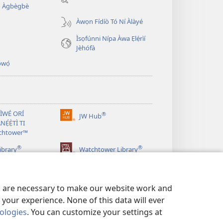
window)
̣ Àgbègbè
Àwọn Fídíò Tó Ní Àlàyé
Ìsọfúnni Nípa Àwa Ẹlẹ́rìí
Jèhófà
̣wọ́
 ÌWÉ ORÍ
®
JW Hub
(opens
NẸ́Ẹ̀TÌ TI
new
chtower™
window)
®
®
ibrary
Watchtower Library
es are necessary to make our website work and
your experience. None of this data will ever
nologies
. You can customize your settings at