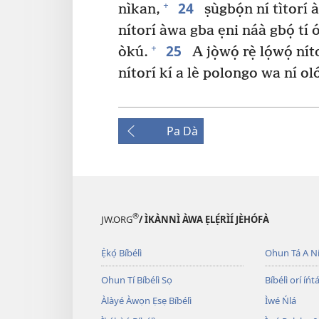
24
+
nìkan,
ṣùgbọ́n ní tìtorí àw
nítorí àwa gba ẹni náà gbọ́ t
25
+
òkú.
A jọ̀wọ́ rẹ̀ lọ́wọ́ 
nítorí kí a lè polongo wa ní o
Pa Dà
®
JW.ORG
/ ÌKÀNNÌ ÀWA ẸLẸ́RÌÍ JÈHÓFÀ
Ẹ̀kọ́ Bíbélì
Ohun Tá A N
Ohun Tí Bíbélì Sọ
Bíbélì orí íńtá
Àlàyé Àwọn Ẹsẹ Bíbélì
Ìwé Ńlá