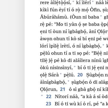
+
+
rere àìlẹ́tọ̀ọ́sí,
kí ìlérí
náà l
kìkì fún èyí tí ó rọ̀ mọ́ Òfin, ṣù
+
Ábúráhámù. (Òun ni baba
g
rẹ̀ pé: “Mo ti yàn ọ́ ṣe baba ọ̀pò
ẹni tí òun ní ìgbàgbọ́, àní Ọlọ́
àwọn ohun tí kò sí bí ẹni pé w
+
lórí ìpìlẹ̀ ìrètí, ó ní ìgbàgbọ́,
k
pẹ̀lú ohun tí a ti sọ pé: “Bẹ́ẹ̀ 
tilẹ̀ jẹ́ pé kò di aláìlera nínú ìg
+
òkú nísinsìnyí,
bí ó ti jẹ́ ẹni
20
+
ọlẹ̀ Sárà
pẹ̀lú.
Ṣùgbọ́n ní
+
àìnígbàgbọ́,
ṣùgbọ́n ó di alág
21
Ọlọ́run,
ó sì gbà gbọ́ ní kí
22
+
Nítorí náà, “a kà á sí ò
23
Bí ó ti wù kí ó rí, pé “a 