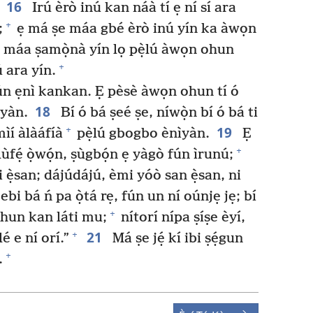
16
Irú èrò inú kan náà tí ẹ ní sí ara
+
;
ẹ má ṣe máa gbé èrò inú yín ka àwọn
a máa ṣamọ̀nà yín lọ pẹ̀lú àwọn ohun
+
ú ara yín.
n ẹnì kankan. Ẹ pèsè àwọn ohun tí ó
18
ìyàn.
Bí ó bá ṣeé ṣe, níwọ̀n bí ó bá ti
19
+
̣mìí àlàáfíà
pẹ̀lú gbogbo ènìyàn.
Ẹ
+
lùfẹ́ ọ̀wọ́n, ṣùgbọ́n ẹ yàgò fún ìrunú;
ni ẹ̀san; dájúdájú, èmi yóò san ẹ̀san, ni
ebi bá ń pa ọ̀tá rẹ, fún un ní oúnjẹ jẹ; bí
+
ohun kan láti mu;
nítorí nípa ṣíṣe èyí,
21
+
é e ní orí.”
Má ṣe jẹ́ kí ibi ṣẹ́gun
+
.