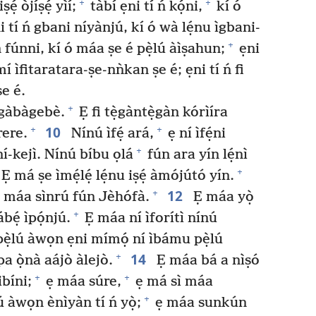
+
+
ṣẹ́ òjíṣẹ́ yìí;
tàbí ẹni tí ń kọ́ni,
kí ó
i tí ń gbani níyànjú, kí ó wà lẹ́nu ìgbani-
+
n fúnni, kí ó máa ṣe é pẹ̀lú àìṣahun;
ẹni
í ìfitaratara-ṣe-nǹkan ṣe é; ẹni tí ń fi
ṣe é.
+
àgàbàgebè.
Ẹ fi tẹ̀gàntẹ̀gàn kórìíra
10
+
+
rere.
Nínú ìfẹ́ ará,
ẹ ní ìfẹ́ni
+
íní-kejì. Nínú bíbu ọlá
fún ara yín lẹ́nì
+
Ẹ má ṣe ìmẹ́lẹ́ lẹ́nu iṣẹ́ àmójútó yín.
12
+
 máa sìnrú fún Jèhófà.
Ẹ máa yọ̀
+
bẹ́ ìpọ́njú.
Ẹ máa ní ìforítì nínú
ẹ̀lú àwọn ẹni mímọ́ ní ìbámu pẹ̀lú
14
+
pa ọ̀nà aájò àlejò.
Ẹ máa bá a nìṣó
+
+
ibíni;
ẹ máa súre,
ẹ má sì máa
+
ú àwọn ènìyàn tí ń yọ̀;
ẹ máa sunkún