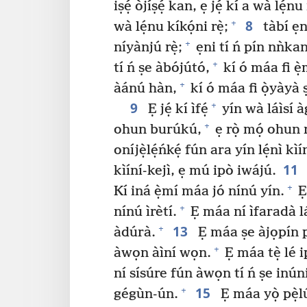
iṣẹ́ òjíṣẹ́ kan, ẹ jẹ́ kí a wà lẹ́nu i
8
+
wà lẹ́nu kíkọ́ni rẹ̀;
tàbí ẹn
+
níyànjú rẹ̀;
ẹni tí ń pín nǹka
+
tí ń ṣe àbójútó,
kí ó máa fi ẹ̀m
+
àánú hàn,
kí ó máa fi ọ̀yàyà 
9
+
Ẹ jẹ́ kí ìfẹ́
yín wà láìsí 
+
ohun burúkú,
ẹ rọ̀ mọ́ ohun 
oníjẹ̀lẹ́ńkẹ́ fún ara yín lẹ́nì kì
11
kìíní-kejì, ẹ mú ipò iwájú.
+
Kí iná ẹ̀mí máa jó nínú yín.
Ẹ
+
nínú ìrètí.
Ẹ máa ní ìfaradà lá
13
+
àdúrà.
Ẹ máa ṣe àjọpín p
+
àwọn àìní wọn.
Ẹ máa tẹ̀ lé i
ní sísúre fún àwọn tí ń ṣe inún
15
+
gégùn-ún.
Ẹ máa yọ̀ pẹ̀l