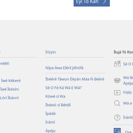
Èyí Tó Kàn
í
Ìròyìn
Ìlujá Tó Ro
nẹ́ẹ̀tì
Ṣé O 
Nípa Àwa Ẹlẹ́rìí Jèhófà
Wá Ib
Ìbéèrè Táwọn Èèyàn Máa Ń Béèrè
 Ìwé Kékeré
(opens
Àpéjo
Ṣé O Fẹ́ Ká Wá Ẹ Wá?
new
 Ìwé Ìkésíni
Fídíò
window)
Kọ̀wé sí Wa
órí Ìkànnì
Wá a
Ìbẹ̀wò sí Bẹ́tẹ́lì
Ìpàdé
Ìrànló
Ìrántí
Àpéjọ
Ọrẹ