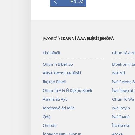
Pa Dà
®
JW.ORG
/ ÌKÀNNÌ ÀWA ẸLẸ́RÌÍ JÈHÓFÀ
Ẹ̀kọ́ Bíbélì
Ohun Tá A N
Ohun Tí Bíbélì Sọ
Bíbélì orí íńtá
Àlàyé Àwọn Ẹsẹ Bíbélì
Ìwé Ńlá
Ìkẹ́kọ̀ọ́ Bíbélì
Ìwé Pẹlẹbẹ &
Ohun Tá A Fi Ń Kẹ́kọ̀ọ́ Bíbélì
Ìwé Ìléwọ́ àti
Àlàáfíà àti Ayọ̀
Ohun Tó Wà L
Ìgbéyàwó àti Ìdílé
Ìwé Ìròyìn
Ọ̀dọ́
Ìwé Ìpàdé
Ọmọdé
Ìtòlẹ́sẹẹsẹ
Ìgbàgbọ́ Nínú Ọlọ́run
Atọ́ka