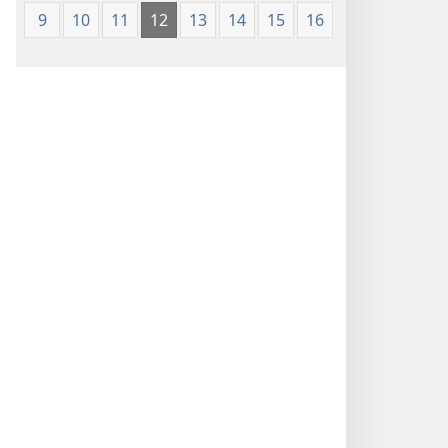
(Softcover
9
10
11
12
13
14
15
16
Edition)