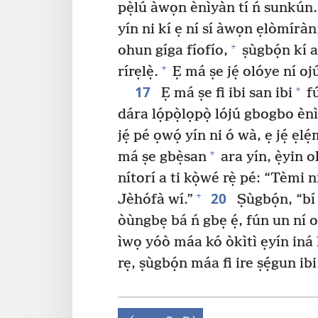
pẹ̀lú àwọn ènìyàn tí ń sunkún.
yín ni kí ẹ ní sí àwọn ẹlòmíràn
+
ohun gíga fíofío,
ṣùgbọ́n kí 
+
rírẹlẹ̀.
Ẹ má ṣe jẹ́ olóye ní oj
17
+
Ẹ má ṣe fi ibi san ibi
fú
dára lọ́pọ̀lọpọ̀ lójú gbogbo èn
jẹ́ pé ọwọ́ yín ni ó wà, ẹ jẹ́ ẹlé
+
má ṣe gbẹ̀san
ara yín, ẹ̀yin o
nítorí a ti kọ̀wé rẹ̀ pé: “Tèmi 
20
+
Jèhófà wí.”
Ṣùgbọ́n, “bí 
òùngbẹ bá ń gbẹ ẹ́, fún un ní 
ìwọ yóò máa kó òkìtì ẹyín iná l
rẹ, ṣùgbọ́n máa fi ire ṣẹ́gun ibi