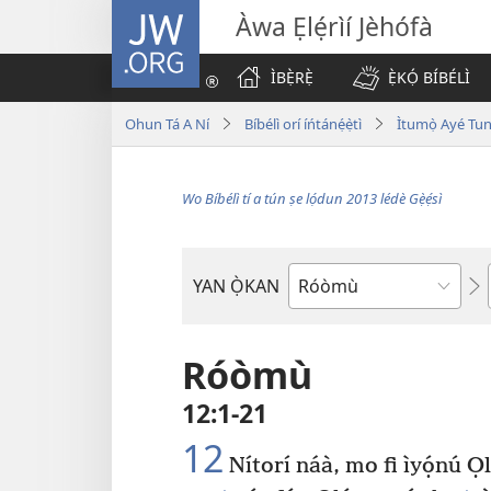
JW.ORG
Àwa Ẹlẹ́rìí Jèhófà
ÌBẸ̀RẸ̀
Ẹ̀KỌ́ BÍBÉLÌ
Ohun Tá A Ní
Bíbélì orí íńtánẹ́ẹ̀tì
Ìtumọ̀ Ayé Tu
Wo Bíbélì tí a tún ṣe lọ́dun 2013 lédè Gẹ̀ẹ́sì
YAN Ọ̀KAN
Ìwé
Bíbélì
Róòmù
12:1-21
12
Nítorí náà, mo fi ìyọ́nú Ọl