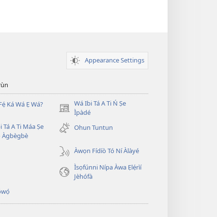
Appearance Settings
̣rùn
Wá Ibi Tá A Ti Ń Ṣe
Fẹ́ Ká Wá Ẹ Wá?
(opens
Ìpàdé
new
i Tá A Ti Máa Ṣe
Ohun Tuntun
window)
̣ Àgbègbè
Àwọn Fídíò Tó Ní Àlàyé
Ìsọfúnni Nípa Àwa Ẹlẹ́rìí
Jèhófà
̣wọ́