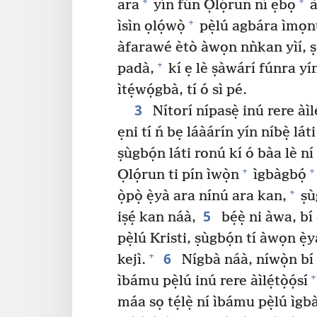
+
+
ara
yín fún Ọlọ́run ní ẹbọ
à
+
ìsìn ọlọ́wọ̀
pẹ̀lú agbára ìmọn
àfarawé ètò àwọn nǹkan yìí, ṣ
+
padà,
kí ẹ lè ṣàwárí fúnra yí
ìtẹ́wọ́gbà, tí ó sì pé.
3
Nítorí nípasẹ̀ inú rere àìl
ẹni tí ń bẹ láàárín yín níbẹ̀ láti
ṣùgbọ́n láti ronú kí ó bàa lè n
+
+
Ọlọ́run ti pín ìwọ̀n
ìgbàgbọ́
+
ọ̀pọ̀ ẹ̀yà ara nínú ara kan,
ṣùg
5
iṣẹ́ kan náà,
bẹ́ẹ̀ ni àwa, bí ó
pẹ̀lú Kristi, ṣùgbọ́n tí àwọn ẹ̀yà
6
+
kejì.
Nígbà náà, níwọ̀n bí à
+
ìbámu pẹ̀lú inú rere àìlẹ́tọ̀ọ́sí
máa sọ tẹ́lẹ̀ ní ìbámu pẹ̀lú ìgb