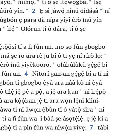
+
+
+
àyè,
mímọ́,
tí ó ṣe ìtẹ́wọ́gbà,
iṣẹ́
2
+
+
úúrò yín.
Ẹ sì jáwọ́ nínú dídáṣà
ní
ùgbọ́n ẹ para dà nípa yíyí èrò inú yín
+
+
n
ìfẹ́
Ọlọ́run tí ó dára, tí ó ṣe
ẹ́tọ̀ọ́sí tí a fi fún mi, mo sọ fún gbogbo
+
 má ṣe ro ara rẹ̀ ju bí ó ti yẹ ní rírò lọ;
+
í èrò inú yíyèkooro,
olúkúlùkù gẹ́gẹ́ bí
4
fún un.
Nítorí gan-an gẹ́gẹ́ bí a ti ní
bọ́n tí gbogbo ẹ̀yà ara náà kò ní ẹ̀yà
+
 tilẹ̀ jẹ́ pé a pọ̀, a jẹ́ ara kan
ní ìrẹ́pọ̀
 ara kọ̀ọ̀kan jẹ́ ti ara wọn lẹ́nì kìíní-
+
wa ti ní àwọn ẹ̀bùn tí ó yàtọ̀ síra
ní
tí a fi fún wa, ì báà ṣe àsọtẹ́lẹ̀, ẹ jẹ́ kí a
7
àgbọ́ tí a pín fún wa níwọ̀n yíyẹ;
tàbí