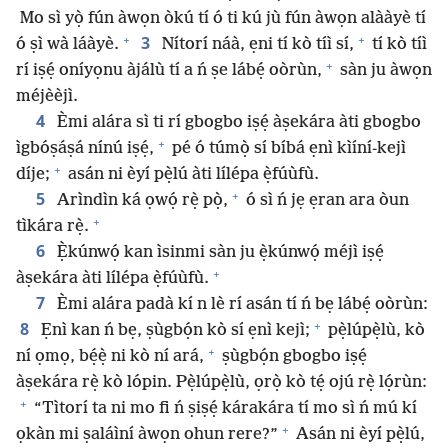
Mo sì yọ̀ fún àwọn òkú tí ó ti kú jù fún àwọn alààyè tí
+
+
3
ó ṣì wà láàyè.
Nítorí náà, ẹni tí kò tíì sí,
tí kò tíì
+
rí iṣẹ́ oníyọnu àjálù tí a ń ṣe lábẹ́ oòrùn,
sàn ju àwọn
méjèèjì.
4
Èmi alára sì ti rí gbogbo iṣẹ́ àṣekára àti gbogbo
+
ìgbóṣáṣá nínú iṣẹ́,
pé ó túmọ̀ sí bíbá ẹnì kìíní-kejì
+
díje;
asán ni èyí pẹ̀lú àti lílépa ẹ̀fúùfù.
+
5
Arìndìn ká ọwọ́ rẹ̀ pọ̀,
ó sì ń jẹ ẹran ara òun
+
tìkára rẹ̀.
6
Ẹ̀kúnwọ́ kan ìsinmi sàn ju ẹ̀kúnwọ́ méjì iṣẹ́
+
àṣekára àti lílépa ẹ̀fúùfù.
7
Èmi alára padà kí n lè rí asán tí ń bẹ lábẹ́ oòrùn:
+
8
Ẹnì kan ń bẹ, ṣùgbọ́n kò sí ẹnì kejì;
pẹ̀lúpẹ̀lù, kò
+
ní ọmọ, bẹ́ẹ̀ ni kò ní ará,
ṣùgbọ́n gbogbo iṣẹ́
àṣekára rẹ̀ kò lópin. Pẹ̀lúpẹ̀lù, ọrọ̀ kò tẹ́ ojú rẹ̀ lọ́rùn:
+
“Tìtorí ta ni mo fi ń ṣiṣẹ́ kárakára tí mo sì ń mú kí
+
ọkàn mi ṣaláìní àwọn ohun rere?”
Asán ni èyí pẹ̀lú,