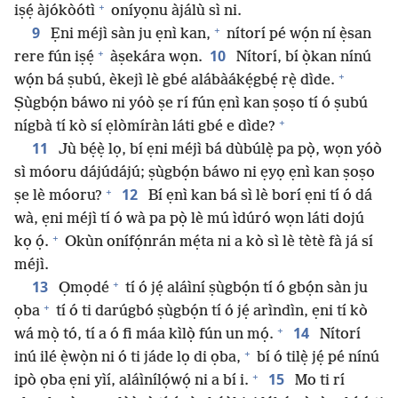
+
iṣẹ́ àjókòótì
oníyọnu àjálù sì ni.
+
9
Ẹni méjì sàn ju ẹnì kan,
nítorí pé wọ́n ní ẹ̀san
+
10
rere fún iṣẹ́
àṣekára wọn.
Nítorí, bí ọ̀kan nínú
+
wọ́n bá ṣubú, èkejì lè gbé alábàákẹ́gbẹ́ rẹ̀ dìde.
Ṣùgbọ́n báwo ni yóò ṣe rí fún ẹnì kan ṣoṣo tí ó ṣubú
+
nígbà tí kò sí ẹlòmíràn láti gbé e dìde?
11
Jù bẹ́ẹ̀ lọ, bí ẹni méjì bá dùbúlẹ̀ pa pọ̀, wọn yóò
sì móoru dájúdájú; ṣùgbọ́n báwo ni ẹyọ ẹnì kan ṣoṣo
+
12
ṣe lè móoru?
Bí ẹnì kan bá sì lè borí ẹni tí ó dá
wà, ẹni méjì tí ó wà pa pọ̀ lè mú ìdúró wọn láti dojú
+
kọ ọ́.
Okùn onífọ́nrán mẹ́ta ni a kò sì lè tètè fà já sí
méjì.
+
13
Ọmọdé
tí ó jẹ́ aláìní ṣùgbọ́n tí ó gbọ́n sàn ju
+
ọba
tí ó ti darúgbó ṣùgbọ́n tí ó jẹ́ arìndìn, ẹni tí kò
+
14
wá mọ̀ tó, tí a ó fi máa kìlọ̀ fún un mọ́.
Nítorí
+
inú ilé ẹ̀wọ̀n ni ó ti jáde lọ di ọba,
bí ó tilẹ̀ jẹ́ pé nínú
+
15
ipò ọba ẹni yìí, aláìnílọ́wọ́ ni a bí i.
Mo ti rí