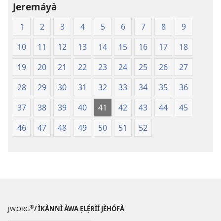
Mímọ́
Jeremáyà
ní
1
2
3
4
5
6
7
8
9
Ìtumọ̀
Ayé
10
11
12
13
14
15
16
17
18
Tuntun
(Softcover
19
20
21
22
23
24
25
26
27
Edition)
28
29
30
31
32
33
34
35
36
37
38
39
40
41
42
43
44
45
46
47
48
49
50
51
52
®
JW.ORG
/ ÌKÀNNÌ ÀWA ẸLẸ́RÌÍ JÈHÓFÀ