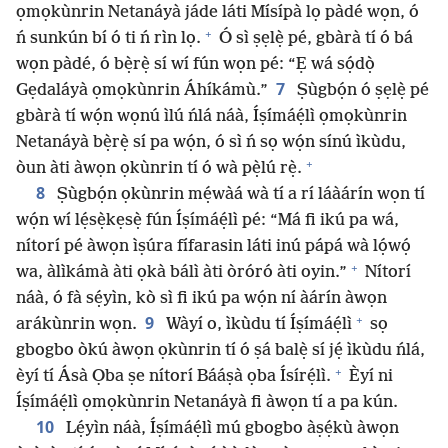
ọmọkùnrin Netanáyà jáde láti Mísípà lọ pàdé wọn, ó
+
ń sunkún bí ó ti ń rìn lọ.
Ó sì ṣẹlẹ̀ pé, gbàrà tí ó bá
wọn pàdé, ó bẹ̀rẹ̀ sí wí fún wọn pé: “Ẹ wá sọ́dọ̀
7
Gẹdaláyà ọmọkùnrin Áhíkámù.”
Ṣùgbọ́n ó ṣẹlẹ̀ pé
gbàrà tí wọ́n wọnú ìlú ńlá náà, Íṣímáẹ́lì ọmọkùnrin
Netanáyà bẹ̀rẹ̀ sí pa wọ́n, ó sì ń sọ wọ́n sínú ìkùdu,
+
òun àti àwọn ọkùnrin tí ó wà pẹ̀lú rẹ̀.
8
Ṣùgbọ́n ọkùnrin mẹ́wàá wà tí a rí láàárín wọn tí
wọ́n wí lẹ́sẹ̀kẹsẹ̀ fún Íṣímáẹ́lì pé: “Má fi ikú pa wá,
nítorí pé àwọn ìṣúra fífarasin láti inú pápá wà lọ́wọ́
+
wa, àlìkámà àti ọkà bálì àti òróró àti oyin.”
Nítorí
náà, ó fà sẹ́yìn, kò sì fi ikú pa wọ́n ní àárín àwọn
+
9
arákùnrin wọn.
Wàyí o, ìkùdu tí Íṣímáẹ́lì
sọ
gbogbo òkú àwọn ọkùnrin tí ó ṣá balẹ̀ sí jẹ́ ìkùdu ńlá,
+
èyí tí Ásà Ọba ṣe nítorí Bááṣà ọba Ísírẹ́lì.
Èyí ni
Íṣímáẹ́lì ọmọkùnrin Netanáyà fi àwọn tí a pa kún.
10
Lẹ́yìn náà, Íṣímáẹ́lì mú gbogbo àṣẹ́kù àwọn