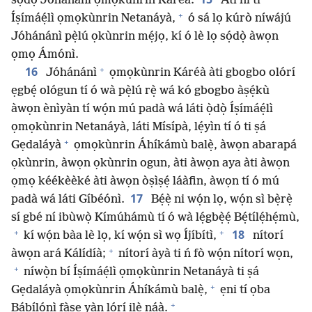
sọ́dọ̀ Jóhánánì ọmọkùnrin Káréà.
Àti ní ti
+
Íṣímáẹ́lì ọmọkùnrin Netanáyà,
ó sá lọ kúrò níwájú
Jóhánánì pẹ̀lú ọkùnrin mẹ́jọ, kí ó lè lọ sọ́dọ̀ àwọn
ọmọ Ámónì.
+
16
Jóhánánì
ọmọkùnrin Káréà àti gbogbo olórí
ẹgbẹ́ ológun tí ó wà pẹ̀lú rẹ̀ wá kó gbogbo àṣẹ́kù
àwọn ènìyàn tí wọ́n mú padà wá láti ọ̀dọ̀ Íṣímáẹ́lì
ọmọkùnrin Netanáyà, láti Mísípà, lẹ́yìn tí ó ti ṣá
+
Gẹdaláyà
ọmọkùnrin Áhíkámù balẹ̀, àwọn abarapá
ọkùnrin, àwọn ọkùnrin ogun, àti àwọn aya àti àwọn
ọmọ kéékèèké àti àwọn òṣìṣẹ́ láàfin, àwọn tí ó mú
17
padà wá láti Gíbéónì.
Bẹ́ẹ̀ ni wọ́n lọ, wọ́n sì bẹ̀rẹ̀
sí gbé ní ibùwọ̀ Kímúhámù tí ó wà lẹ́gbẹ̀ẹ́ Bẹ́tílẹ́hẹ́mù,
+
+
18
kí wọ́n bàa lè lọ, kí wọ́n sì wọ Íjíbítì,
nítorí
+
àwọn ará Kálídíà;
nítorí àyà ti ń fò wọ́n nítorí wọn,
+
níwọ̀n bí Íṣímáẹ́lì ọmọkùnrin Netanáyà ti ṣá
+
Gẹdaláyà ọmọkùnrin Áhíkámù balẹ̀,
ẹni tí ọba
+
Bábílónì fàṣẹ yàn lórí ilẹ̀ náà.