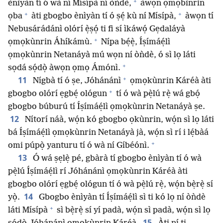
+
ènìyàn tí ó wà ní Mísípà ní òǹdè,
àwọn ọmọbìnrin
+
+
ọba
àti gbogbo ènìyàn tí ó ṣẹ́ kù ní Mísípà,
àwọn tí
Nebusárádánì olórí ẹ̀ṣọ́ ti fi sí ìkáwọ́ Gẹdaláyà
+
ọmọkùnrin Áhíkámù.
Nípa bẹ́ẹ̀, Íṣímáẹ́lì
ọmọkùnrin Netanáyà mú wọn ní òǹdè, ó sì lọ láti
+
sọdá sọ́dọ̀ àwọn ọmọ Ámónì.
+
11
Nígbà tí ó ṣe, Jóhánánì
ọmọkùnrin Káréà àti
+
gbogbo olórí ẹgbẹ́ ológun
tí ó wà pẹ̀lú rẹ̀ wá gbọ́
gbogbo búburú tí Íṣímáẹ́lì ọmọkùnrin Netanáyà ṣe.
12
Nítorí náà, wọ́n kó gbogbo ọkùnrin, wọ́n sì lọ láti
bá Íṣímáẹ́lì ọmọkùnrin Netanáyà jà, wọ́n sì rí i lẹ́bàá
+
omi púpọ̀ yanturu tí ó wà ní Gíbéónì.
13
Ó wá ṣẹlẹ̀ pé, gbàrà tí gbogbo ènìyàn tí ó wà
pẹ̀lú Íṣímáẹ́lì rí Jóhánánì ọmọkùnrin Káréà àti
gbogbo olórí ẹgbẹ́ ológun tí ó wà pẹ̀lú rẹ̀, wọ́n bẹ̀rẹ̀ sí
14
yọ̀.
Gbogbo ènìyàn tí Íṣímáẹ́lì sì ti kó lọ ní òǹdè
+
láti Mísípà
sì bẹ̀rẹ̀ sí yí padà, wọ́n sì padà, wọ́n sì lọ
15