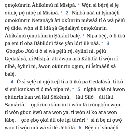
+
ọmọkùnrin Áhíkámù ní Mísípà.
Wọ́n sì bẹ̀rẹ̀ sí jẹ
+
2
oúnjẹ pọ̀ níbẹ̀ ní Mísípà.
Nígbà náà ni Íṣímáẹ́lì
ọmọkùnrin Netanáyà àti ọkùnrin mẹ́wàá tí ó wà pẹ̀lú
rẹ̀ dìde, wọ́n sì fi idà ṣá Gẹdaláyà ọmọkùnrin
+
Áhíkámù ọmọkùnrin Ṣáfánì balẹ̀.
Nípa bẹ́ẹ̀, ó fi ikú
+
3
pa ẹni tí ọba Bábílónì fàṣẹ yàn lórí ilẹ̀ náà.
Gbogbo Júù tí ó sì wà pẹ̀lú rẹ̀, èyíinì ni, pẹ̀lú
Gẹdaláyà, ní Mísípà, àti àwọn ará Kálídíà tí wọ́n rí
níbẹ̀, èyíinì ni, àwọn ọkùnrin ogun, ni Íṣímáẹ́lì ṣá
balẹ̀.
4
Ó sì ṣẹlẹ̀ ní ọjọ́ kejì tí a fi ikú pa Gẹdaláyà, tí kò
+
5
sí ẹnì kankan tí ó mọ̀ nípa rẹ̀,
nígbà náà ni àwọn
+
+
ọkùnrin kan wá láti Ṣékémù,
láti Ṣílò
àti láti
+
+
Samáríà,
ọgọ́rin ọkùnrin tí wọ́n fá irùngbọ̀n wọn,
tí wọ́n gbọn ẹ̀wù ara wọn ya, tí wọ́n sì kọ ara wọn
+
+
lábẹ,
ọrẹ ẹbọ ọkà àti oje igi tùràrí
sì ń bẹ ní ọwọ́
6
wọn tí wọ́n mú wá sí ilé Jèhófà.
Bẹ́ẹ̀ ni Íṣímáẹ́lì