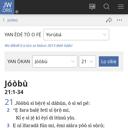
JW.ORG
Wọlé
(opens
Yí
Wa
GB
new
èdè
JW.ORG
YÍ
Jóòbù
window)
ìkànnì
JÁ
pa
YAN ÈDÈ TÓ O FẸ́
dà
Wo Bíbélì tí a tún ṣe lọ́dun 2013 lédè Gẹ̀ẹ́sì
Orí
YAN Ọ̀KAN
Ìwé
Bíbélì
Jóòbù
21:1-34
21
Jóòbù sì bẹ̀rẹ̀ sí dáhùn, ó sì wí pé:
2
“Ẹ fara balẹ̀ fetí sí ọ̀rọ̀ mi,
Kí ẹ sì jẹ́ kí èyí di ìtùnú yín.
3
Ẹ ní ìfaradà fún mi, èmi alára yóò sì sọ̀rọ̀;