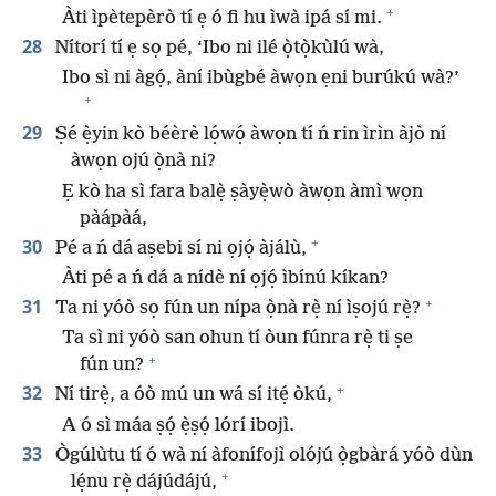
+
Àti ìpètepèrò tí ẹ ó fi hu ìwà ipá sí mi.
28
Nítorí tí ẹ sọ pé, ‘Ibo ni ilé ọ̀tọ̀kùlú wà,
Ibo sì ni àgọ́, àní ibùgbé àwọn ẹni burúkú wà?’
+
29
Ṣé ẹ̀yin kò béèrè lọ́wọ́ àwọn tí ń rin ìrìn àjò ní
àwọn ojú ọ̀nà ni?
Ẹ kò ha sì fara balẹ̀ ṣàyẹ̀wò àwọn àmì wọn
pàápàá,
+
30
Pé a ń dá aṣebi sí ni ọjọ́ àjálù,
Àti pé a ń dá a nídè ní ọjọ́ ìbínú kíkan?
+
31
Ta ni yóò sọ fún un nípa ọ̀nà rẹ̀ ní ìṣojú rẹ̀?
Ta sì ni yóò san ohun tí òun fúnra rẹ̀ ti ṣe
+
fún un?
+
32
Ní tirẹ̀, a óò mú un wá sí itẹ́ òkú,
A ó sì máa ṣọ́ ẹ̀ṣọ́ lórí ibojì.
33
Ògúlùtu tí ó wà ní àfonífojì olójú ọ̀gbàrá yóò dùn
+
lẹ́nu rẹ̀ dájúdájú,