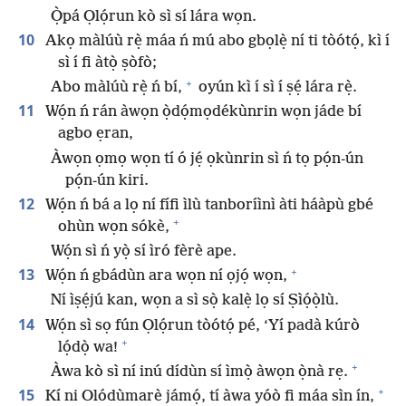
Ọ̀pá Ọlọ́run kò sì sí lára wọn.
10
Akọ màlúù rẹ̀ máa ń mú abo gbọlẹ̀ ní ti tòótọ́, kì í
sì í fi àtọ̀ ṣòfò;
+
Abo màlúù rẹ̀ ń bí,
oyún kì í sì í ṣẹ́ lára rẹ̀.
11
Wọ́n ń rán àwọn ọ̀dọ́mọdékùnrin wọn jáde bí
agbo ẹran,
Àwọn ọmọ wọn tí ó jẹ́ ọkùnrin sì ń tọ pọ́n-ún
pọ́n-ún kiri.
12
Wọ́n ń bá a lọ ní fífi ìlù tanboríìnì àti háàpù gbé
+
ohùn wọn sókè,
Wọ́n sì ń yọ̀ sí ìró fèrè ape.
+
13
Wọ́n ń gbádùn ara wọn ní ọjọ́ wọn,
Ní ìṣẹ́jú kan, wọn a sì sọ̀ kalẹ̀ lọ sí Ṣìọ́ọ̀lù.
14
Wọ́n sì sọ fún Ọlọ́run tòótọ́ pé, ‘Yí padà kúrò
+
lọ́dọ̀ wa!
+
Àwa kò sì ní inú dídùn sí ìmọ̀ àwọn ọ̀nà rẹ.
+
15
Kí ni Olódùmarè jámọ́, tí àwa yóò fi máa sìn ín,