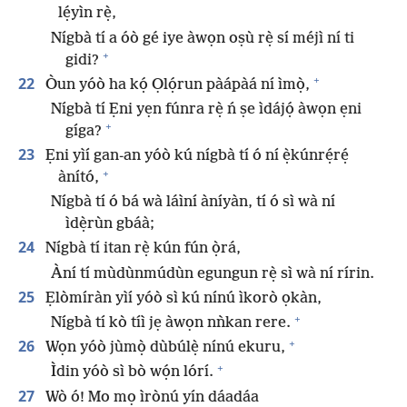
lẹ́yìn rẹ̀,
Nígbà tí a óò gé iye àwọn oṣù rẹ̀ sí méjì ní ti
+
gidi?
+
22
Òun yóò ha kọ́ Ọlọ́run pàápàá ní ìmọ̀,
Nígbà tí Ẹni yẹn fúnra rẹ̀ ń ṣe ìdájọ́ àwọn ẹni
+
gíga?
23
Ẹni yìí gan-an yóò kú nígbà tí ó ní ẹ̀kúnrẹ́rẹ́
+
ànító,
Nígbà tí ó bá wà láìní àníyàn, tí ó sì wà ní
ìdẹ̀rùn gbáà;
24
Nígbà tí itan rẹ̀ kún fún ọ̀rá,
Àní tí mùdùnmúdùn egungun rẹ̀ sì wà ní rírin.
25
Ẹlòmíràn yìí yóò sì kú nínú ìkorò ọkàn,
+
Nígbà tí kò tíì jẹ àwọn nǹkan rere.
+
26
Wọn yóò jùmọ̀ dùbúlẹ̀ nínú ekuru,
+
Ìdin yóò sì bò wọ́n lórí.
27
Wò ó! Mo mọ ìrònú yín dáadáa