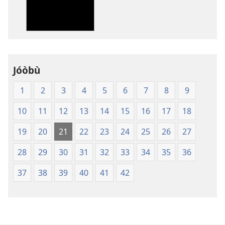
fẹ́
wa
ìtẹ̀jáde
jáde
Ìwé
Mímọ́
Jóòbù
ní
1
2
3
4
5
6
7
8
9
Ìtumọ̀
Ayé
10
11
12
13
14
15
16
17
18
Tuntun
(Softcover
19
20
21
22
23
24
25
26
27
Edition)
28
29
30
31
32
33
34
35
36
37
38
39
40
41
42