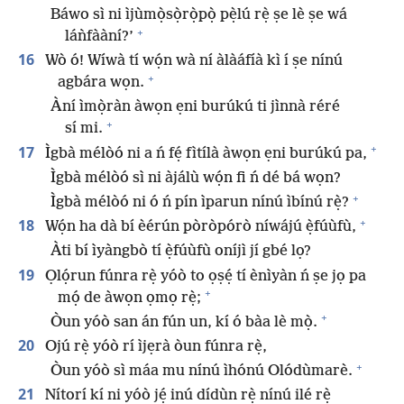
Báwo sì ni ìjùmọ̀sọ̀rọ̀pọ̀ pẹ̀lú rẹ̀ ṣe lè ṣe wá
+
láǹfààní?’
16
Wò ó! Wíwà tí wọ́n wà ní àlàáfíà kì í ṣe nínú
+
agbára wọn.
Àní ìmọ̀ràn àwọn ẹni burúkú ti jìnnà réré
+
sí mi.
+
17
Ìgbà mélòó ni a ń fẹ́ fìtílà àwọn ẹni burúkú pa,
Ìgbà mélòó sì ni àjálù wọ́n fi ń dé bá wọn?
+
Ìgbà mélòó ni ó ń pín ìparun nínú ìbínú rẹ̀?
+
18
Wọ́n ha dà bí èérún pòròpórò níwájú ẹ̀fúùfù,
Àti bí ìyàngbò tí ẹ̀fúùfù oníjì jí gbé lọ?
19
Ọlọ́run fúnra rẹ̀ yóò to ọṣẹ́ tí ènìyàn ń ṣe jọ pa
+
mọ́ de àwọn ọmọ rẹ̀;
+
Òun yóò san án fún un, kí ó bàa lè mọ̀.
20
Ojú rẹ̀ yóò rí ìjẹrà òun fúnra rẹ̀,
+
Òun yóò sì máa mu nínú ìhónú Olódùmarè.
21
Nítorí kí ni yóò jẹ́ inú dídùn rẹ̀ nínú ilé rẹ̀