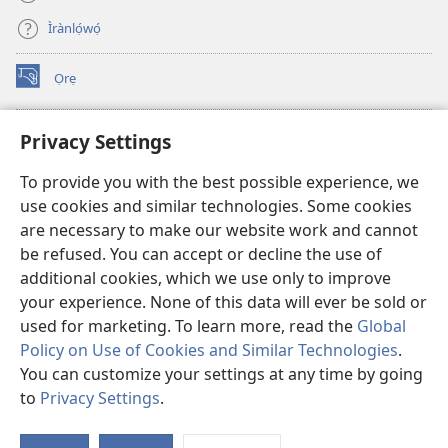
Ìrànlọ́wọ́
Ọrẹ
(opens
new
window)
ÀKÁ ÌWÉ ORÍ ÍŃTÁNẸ́Ẹ̀TÌ TI Watchtower™
Privacy Settings
(opens
new
®
JW Hub
To provide you with the best possible experience, we
window)
(opens
use cookies and similar technologies. Some cookies
new
®
JW Library
window)
are necessary to make our website work and cannot
be refused. You can accept or decline the use of
®
Watchtower Library
additional cookies, which we use only to improve
your experience. None of this data will ever be sold or
used for marketing. To learn more, read the
Global
Policy on Use of Cookies and Similar Technologies
.
You can customize your settings at any time by going
Copyright
© 2026 Watch Tower Bible and Tract Society of Pennsylvania.
ÀDÉHÙN LÍLO ÌKÀNNÌ
|
ÒFIN PÍPA ÌSỌFÚNNI MỌ́
|
PRIVACY
to
Privacy Settings
.
Fi
SETTINGS
O