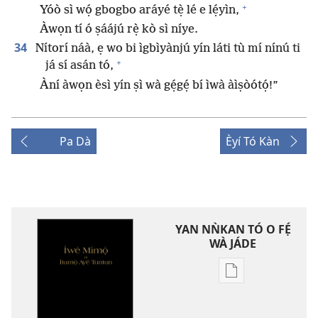
+
Yóò sì wọ́ gbogbo aráyé tẹ̀ lé e lẹ́yìn,
Àwọn tí ó ṣáájú rẹ̀ kò sì níye.
34
Nítorí náà, ẹ wo bi ìgbìyànjú yín láti tù mí nínú ti
+
já sí asán tó,
Àní àwọn èsì yín ṣì wà gẹ́gẹ́ bí ìwà àìṣòótọ́!”
Pa Dà
Èyí Tó Kàn
YAN NǸKAN TÓ O FẸ́
WÀ JÁDE
Bó
o
ṣe