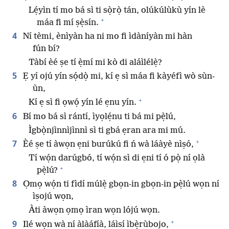
Lẹ́yìn tí mo bá sì ti sọ̀rọ̀ tán, olúkúlùkù yín lè
+
máa fi mí ṣẹ̀sín.
4
Ní tèmi, ènìyàn ha ni mo fi ìdàníyàn mi hàn
fún bí?
Tàbí èé ṣe tí ẹ̀mí mi kò di aláìlélẹ̀?
5
Ẹ yí ojú yín sọ́dọ̀ mi, kí ẹ sì máa fi kàyéfì wò sùn-
ùn,
+
Kí ẹ sì fi ọwọ́ yín lé ẹnu yín.
6
Bí mo bá sì rántí, ìyọlẹ́nu ti bá mi pẹ̀lú,
Ìgbọ̀njìnnìjìnnì sì ti gbá ẹran ara mi mú.
+
7
Èé ṣe tí àwọn ẹni burúkú fi ń wà láàyè nìṣó,
Tí wọ́n darúgbó, tí wọ́n sì di ẹni tí ó pọ̀ ní ọlà
+
pẹ̀lú?
8
Ọmọ wọ́n ti fìdí múlẹ̀ gbọn-in gbọn-in pẹ̀lú wọn ní
ìṣojú wọn,
Àti àwọn ọmọ ìran wọn lójú wọn.
+
9
Ilé wọn wà ní àlàáfíà, láìsí ìbẹ̀rùbojo,