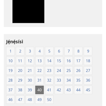
o
ṣe
fẹ́
wa
ìtẹ̀jáde
jáde
Ìwé
Mímọ́
Jẹ́nẹ́sísì
ní
1
2
3
4
5
6
7
8
9
Ìtumọ̀
Ayé
10
11
12
13
14
15
16
17
18
Tuntun
(Softcover
19
20
21
22
23
24
25
26
27
Edition)
28
29
30
31
32
33
34
35
36
37
38
39
40
41
42
43
44
45
46
47
48
49
50