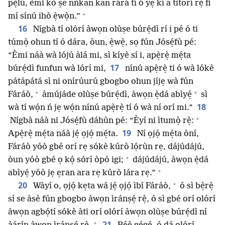
pẹ̀lú, èmi kò ṣe nǹkan kan rárá tí ó yẹ kí a tìtorí rẹ̀ fi
+
mí sínú ihò ẹ̀wọ̀n.”
16
Nígbà tí olórí àwọn olùṣe búrẹ́dì rí i pé ó ti
túmọ̀ ohun tí ó dára, òun, ẹ̀wẹ̀, sọ fún Jósẹ́fù pé:
“Èmi náà wà lójú àlá mi, sì kíyè sí i, apẹ̀rẹ̀ mẹ́ta
17
búrẹ́dì funfun wà lórí mi,
nínú apẹ̀rẹ̀ ti ó wà lókè
pátápátá sì ni onírúurú gbogbo ohun jíjẹ wà fún
+
+
Fáráò,
àmújáde olùṣe búrẹ́dì, àwọn ẹ̀dá abìyẹ́
sì
18
wà tí wọ́n ń jẹ wọ́n nínú apẹ̀rẹ̀ tí ó wà ní orí mi.”
+
Nígbà náà ni Jósẹ́fù dáhùn pé: “Èyí ni ìtumọ̀ rẹ̀:
19
Apẹ̀rẹ̀ mẹ́ta náà jẹ́ ọjọ́ mẹ́ta.
Ní ọjọ́ mẹ́ta òní,
Fáráò yóò gbé orí rẹ sókè kúrò lọ́rùn rẹ, dájúdájú,
+
òun yóò gbé ọ kọ́ sórí òpó igi;
dájúdájú, àwọn ẹ̀dá
+
abìyẹ́ yóò jẹ ẹran ara rẹ kúrò lára rẹ.”
+
20
Wàyí o, ọjọ́ kẹta wá jẹ́ ọjọ́ ìbí Fáráò,
ó sì bẹ̀rẹ̀
sí se àsè fún gbogbo àwọn ìránṣẹ́ rẹ̀, ó sì gbé orí olórí
àwọn agbọ́tí sókè àti orí olórí àwọn olùṣe búrẹ́dì ní
+
21