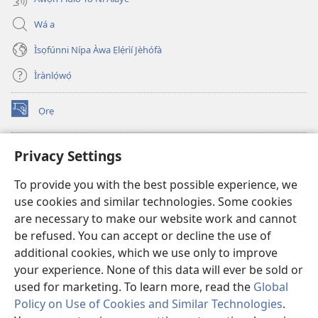
Wá a
Ìsọfúnni Nípa Àwa Ẹlẹ́rìí Jèhófà
Ìrànlọ́wọ́
Ọrẹ
(opens
new
window)
ÀKÁ ÌWÉ ORÍ ÍŃTÁNẸ́Ẹ̀TÌ TI Watchtower™
Privacy Settings
(opens
new
®
JW Hub
To provide you with the best possible experience, we
window)
(opens
use cookies and similar technologies. Some cookies
new
®
JW Library
window)
are necessary to make our website work and cannot
be refused. You can accept or decline the use of
®
Watchtower Library
additional cookies, which we use only to improve
your experience. None of this data will ever be sold or
used for marketing. To learn more, read the
Global
Policy on Use of Cookies and Similar Technologies
.