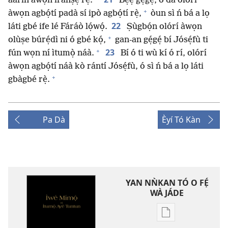
àárín àwọn ìránṣẹ́ rẹ̀.
Bẹ́ẹ̀ gẹ́gẹ́, ó dá olórí
+
àwọn agbọ́tí padà sí ipò agbọ́tí rẹ̀,
òun sì ń bá a lọ
22
láti gbé ife lé Fáráò lọ́wọ́.
Ṣùgbọ́n olórí àwọn
+
olùṣe búrẹ́dì ni ó gbé kọ́,
gan-an gẹ́gẹ́ bí Jósẹ́fù ti
+
23
fún wọn ní ìtumọ̀ náà.
Bí ó ti wù kí ó rí, olórí
àwọn agbọ́tí náà kò rántí Jósẹ́fù, ó sì ń bá a lọ láti
+
gbàgbé rẹ̀.
Pa Dà
Èyí Tó Kàn
YAN NǸKAN TÓ O FẸ́
WÀ JÁDE
Bó