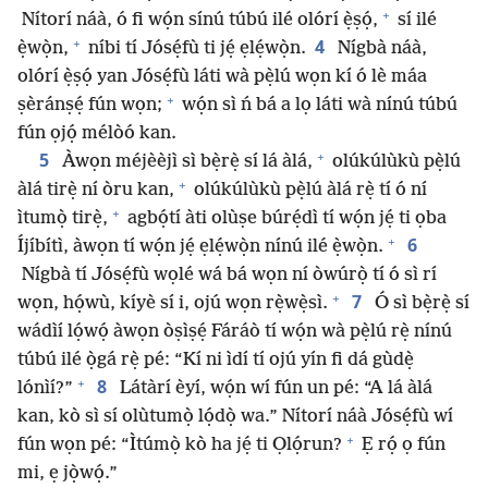
+
Nítorí náà, ó fi wọ́n sínú túbú ilé olórí ẹ̀ṣọ́,
sí ilé
+
4
ẹ̀wọ̀n,
níbi tí Jósẹ́fù ti jẹ́ ẹlẹ́wọ̀n.
Nígbà náà,
olórí ẹ̀ṣọ́ yan Jósẹ́fù láti wà pẹ̀lú wọn kí ó lè máa
+
ṣèránṣẹ́ fún wọn;
wọ́n sì ń bá a lọ láti wà nínú túbú
fún ọjọ́ mélòó kan.
+
5
Àwọn méjèèjì sì bẹ̀rẹ̀ sí lá àlá,
olúkúlùkù pẹ̀lú
+
àlá tirẹ̀ ní òru kan,
olúkúlùkù pẹ̀lú àlá rẹ̀ tí ó ní
+
ìtumọ̀ tirẹ̀,
agbọ́tí àti olùṣe búrẹ́dì tí wọ́n jẹ́ ti ọba
+
6
Íjíbítì, àwọn tí wọ́n jẹ́ ẹlẹ́wọ̀n nínú ilé ẹ̀wọ̀n.
Nígbà tí Jósẹ́fù wọlé wá bá wọn ní òwúrọ̀ tí ó sì rí
+
7
wọn, họ́wù, kíyè sí i, ojú wọn rẹ̀wẹ̀sì.
Ó sì bẹ̀rẹ̀ sí
wádìí lọ́wọ́ àwọn òṣìṣẹ́ Fáráò tí wọ́n wà pẹ̀lú rẹ̀ nínú
túbú ilé ọ̀gá rẹ̀ pé: “Kí ni ìdí tí ojú yín fi dá gùdẹ̀
+
8
lónìí?”
Látàrí èyí, wọ́n wí fún un pé: “A lá àlá
kan, kò sì sí olùtumọ̀ lọ́dọ̀ wa.” Nítorí náà Jósẹ́fù wí
+
fún wọn pé: “Ìtúmọ̀ kò ha jẹ́ ti Ọlọ́run?
Ẹ rọ́ ọ fún
mi, ẹ jọ̀wọ́.”