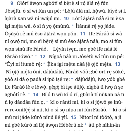
9
Olórí àwọn agbọ́tí sì bẹ̀rẹ̀ sí rọ́ àlá rẹ̀ fún
Jósẹ́fù, ó sì wí fún un pé: “Lójú àlá mi, họ́wù, kíyè sí i,
10
àjàrà kan wà ní iwájú mi.
Lórí àjàrà náà sì ni ẹ̀ka
+
igi mẹ́ta wà, ó sì ń yọ ọ̀mùnú.
Ìtànná rẹ̀ yọ jáde.
11
Òṣùṣù rẹ̀ mú èso àjàrà wọn pọ́n.
Ife Fáráò sì wà
ní ọwọ́ mi, mo sì bẹ̀rẹ̀ sí mú èso àjàrà náà, mo sì fún
+
wọn sínú ife Fáráò.
Lẹ́yìn ìyẹn, mo gbé ife náà lé
+
12
Fáráò lọ́wọ́.”
Nígbà náà ni Jósẹ́fù wí fún un pé:
+
13
“Èyí ni ìtumọ̀ rẹ̀:
Ẹ̀ka igi mẹ́ta náà jẹ́ ọjọ́ mẹ́ta.
Ní ọjọ́ mẹ́ta òní, dájúdájú, Fáráò yóò gbé orí rẹ sókè,
+
yóò sì dá ọ padà sí ipò iṣẹ́ rẹ;
dájúdájú, ìwọ yóò gbé
ife Fáráò lé e lọ́wọ́, gẹ́gẹ́ bí ìṣe àtijọ́, nígbà tí ìwọ ń ṣe
+
14
agbọ́tí rẹ̀.
Bí ó ti wù kí ó rí, gbàrà tí nǹkan bá ti
+
ń lọ dáadáa fún ọ,
kí o rántí mi, kí o sì jọ̀wọ́ ṣe inú-
+
rere-onífẹ̀ẹ́ sí mi, kí o sì sọ nípa mi fún Fáráò,
kí o sì
15
mú mi jáde kúrò nínú ilé yìí.
Nítorí ní tòótọ́, a jí
+
mi gbé kúrò ní ilẹ̀ àwọn Hébérù ni;
àti pé níhìn-ín