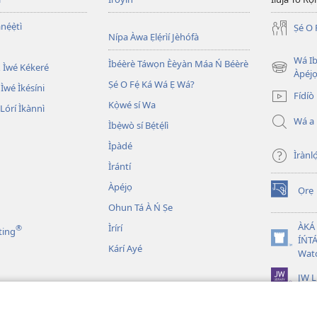
nẹ́ẹ̀tì
Ṣé O 
Nípa Àwa Ẹlẹ́rìí Jèhófà
Wá Ib
Ìbéèrè Táwọn Èèyàn Máa Ń Béèrè
 Ìwé Kékeré
(opens
Àpéjo
Ṣé O Fẹ́ Ká Wá Ẹ Wá?
new
 Ìwé Ìkésíni
Fídíò
window)
Kọ̀wé sí Wa
órí Ìkànnì
Wá a
Ìbẹ̀wò sí Bẹ́tẹ́lì
Ìpàdé
Ìrànló
Ìrántí
Àpéjọ
Ọrẹ
(opens
Ohun Tá À Ń Ṣe
new
window)
ÀKÁ
Ìrírí
®
ting
ÍŃTÁ
(opens
Kárí Ayé
Wat
new
window)
JW L
n Bíbélì Tá A Gbohùn