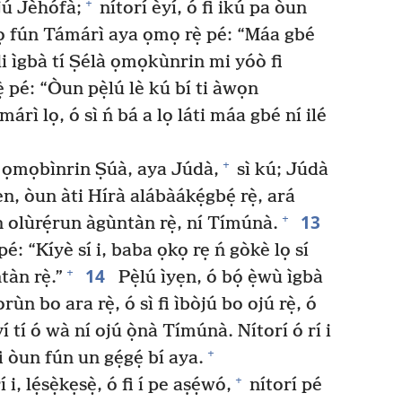
+
jú Jèhófà;
nítorí èyí, ó fi ikú pa òun
ọ fún Támárì aya ọmọ rẹ̀ pé: “Máa gbé
í di ìgbà tí Ṣélà ọmọkùnrin mi yóò fi
̣ pé: “Òun pẹ̀lú lè kú bí ti àwọn
árì lọ, ó sì ń bá a lọ láti máa gbé ní ilé
+
̣, ọmọbìnrin Ṣúà, aya Júdà,
sì kú; Júdà
ẹn, òun àti Hírà alábàákẹ́gbẹ́ rẹ̀, ará
13
+
 olùrẹ́run àgùntàn rẹ̀, ní Tímúnà.
: “Kíyè sí i, baba ọkọ rẹ ń gòkè lọ sí
14
+
àn rẹ̀.”
Pẹ̀lú ìyẹn, ó bọ́ ẹ̀wù ìgbà
orùn bo ara rẹ̀, ó sì fi ìbòjú bo ojú rẹ̀, ó
 tí ó wà ní ojú ọ̀nà Tímúnà. Nítorí ó rí i
+
fi òun fún un gẹ́gẹ́ bí aya.
+
, lẹ́sẹ̀kẹsẹ̀, ó fi í pe aṣẹ́wó,
nítorí pé