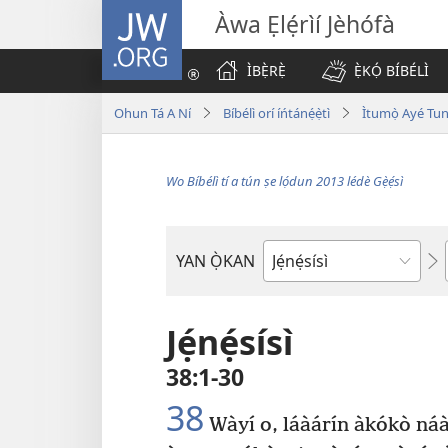
JW.ORG
Àwa Ẹlẹ́rìí Jèhófà
ÌBẸ̀RẸ̀
Ẹ̀KỌ́ BÍBÉLÌ
Ohun Tá A Ní
Bíbélì orí íńtánẹ́ẹ̀tì
Ìtumọ̀ Ayé Tu
Wo Bíbélì tí a tún ṣe lọ́dun 2013 lédè Gẹ̀ẹ́sì
YAN Ọ̀KAN
Ìwé
Bíbélì
Jẹ́nẹ́sísì
38:1-30
38
Wàyí o, láàárín àkókò náà, 