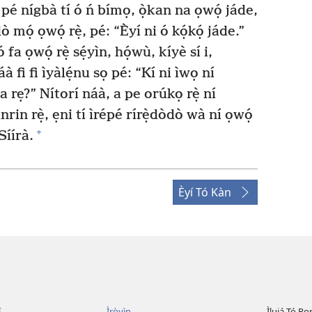
̣ pé nígbà tí ó ń bímọ, ọ̀kan na ọwọ́ jáde,
ò mọ́ ọwọ́ rẹ̀, pé: “Èyí ni ó kọ́kọ́ jáde.”
 fa ọwọ́ rẹ̀ sẹ́yìn, họ́wù, kíyè sí i,
à fi fi ìyàlẹ́nu sọ pé: “Kí ni ìwọ ní
ara rẹ?” Nítorí náà, a pe orúkọ rẹ̀ ní
rin rẹ̀, ẹni tí ìrépé rírẹ̀dòdò wà ní ọwọ́
+
Síírà.
Èyí Tó Kàn
í
Ìròyìn
Ìlujá Tó Ro