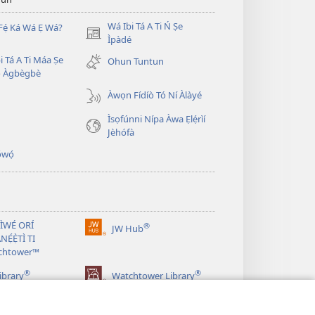
Wá Ibi Tá A Ti Ń Ṣe
Fẹ́ Ká Wá Ẹ Wá?
(opens
Ìpàdé
new
i Tá A Ti Máa Ṣe
Ohun Tuntun
window)
̣ Àgbègbè
Àwọn Fídíò Tó Ní Àlàyé
Ìsọfúnni Nípa Àwa Ẹlẹ́rìí
Jèhófà
̣wọ́
 ÌWÉ ORÍ
®
JW Hub
(opens
NẸ́Ẹ̀TÌ TI
new
chtower™
window)
®
®
ibrary
Watchtower Library