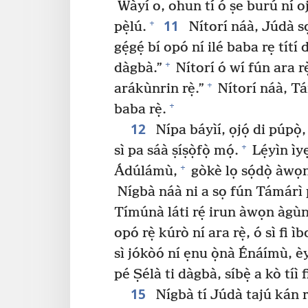
Wàyí o, ohun tí ó ṣe burú ní o
11
+
pẹ̀lú.
Nítorí náà, Júdà s
gẹ́gẹ́ bí opó ní ilé baba rẹ tít
+
dàgbà.”
Nítorí ó wí fún ara rè
+
arákùnrin rẹ̀.”
Nítorí náà, Tám
+
baba rẹ̀.
12
Nípa báyìí, ọjọ́ di púpò
+
sì pa sáà ṣíṣọ̀fọ̀ mọ́.
Lẹ́yìn ìy
+
Ádúlámù,
gòkè lọ sọ́dọ̀ àwọn
Nígbà náà ni a sọ fún Támárì pé
Tímúnà láti rẹ́ irun àwọn àgùnt
opó rẹ̀ kúrò ní ara rẹ̀, ó sì fi ìb
sì jókòó ní ẹnu ọ̀nà Énáímù, èyí
pé Ṣélà ti dàgbà, síbẹ̀ a kò tíì 
15
Nígbà tí Júdà tajú kán rí i