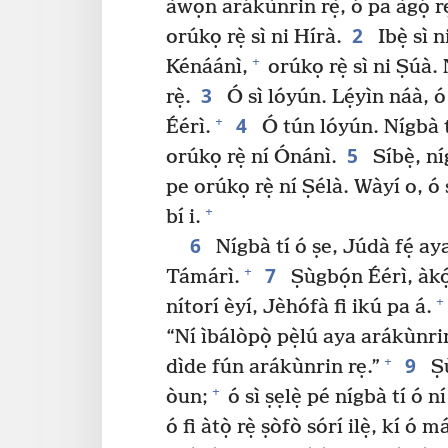
àwọn arákùnrin rẹ̀, ó pa àgọ́ r
2
orúkọ rẹ̀ sì ni Hírà.
Ibẹ̀ sì 
+
Kénáánì,
orúkọ rẹ̀ sì ni Ṣúà. N
3
rẹ̀.
Ó sì lóyún. Lẹ́yìn náà, ó
4
+
Éérì.
Ó tún lóyún. Nígbà t
5
orúkọ rẹ̀ ní Ónánì.
Síbẹ̀, n
pe orúkọ rẹ̀ ní Ṣélà. Wàyí o, ó 
+
bí i.
6
Nígbà tí ó ṣe, Júdà fẹ́ aya 
7
+
Támárì.
Ṣùgbọ́n Éérì, àkó
+
nítorí èyí, Jèhófà fi ikú pa á.
“Ní ìbálòpọ̀ pẹ̀lú aya arákùnrin
9
+
dìde fún arákùnrin rẹ.”
Ṣù
+
òun;
ó sì ṣẹlẹ̀ pé nígbà tí ó n
ó fi àtọ̀ rẹ̀ ṣòfò sórí ilẹ̀, kí ó