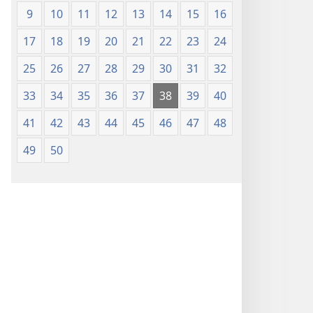
(Softcover
9
10
11
12
13
14
15
16
Edition)
17
18
19
20
21
22
23
24
25
26
27
28
29
30
31
32
33
34
35
36
37
38
39
40
41
42
43
44
45
46
47
48
49
50