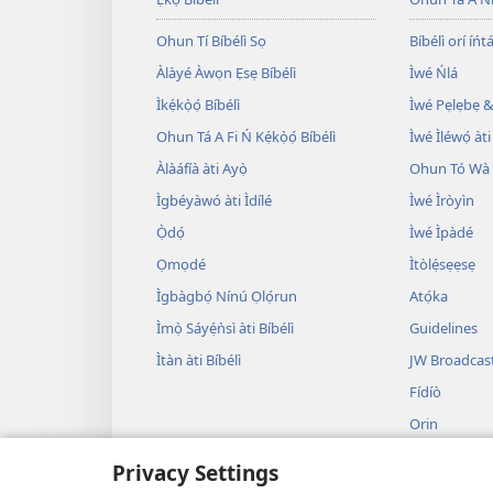
Ohun Tí Bíbélì Sọ
Bíbélì orí íńtá
Àlàyé Àwọn Ẹsẹ Bíbélì
Ìwé Ńlá
Ìkẹ́kọ̀ọ́ Bíbélì
Ìwé Pẹlẹbẹ &
Ohun Tá A Fi Ń Kẹ́kọ̀ọ́ Bíbélì
Ìwé Ìléwọ́ àti
Àlàáfíà àti Ayọ̀
Ohun Tó Wà L
Ìgbéyàwó àti Ìdílé
Ìwé Ìròyìn
Ọ̀dọ́
Ìwé Ìpàdé
Ọmọdé
Ìtòlẹ́sẹẹsẹ
Ìgbàgbọ́ Nínú Ọlọ́run
Atọ́ka
Ìmọ̀ Sáyẹ́ǹsì àti Bíbélì
Guidelines
Ìtàn àti Bíbélì
JW Broadcas
Fídíò
Orin
Àwọn Eré Ìtà
Privacy Settings
Ẹ̀ Sílẹ̀