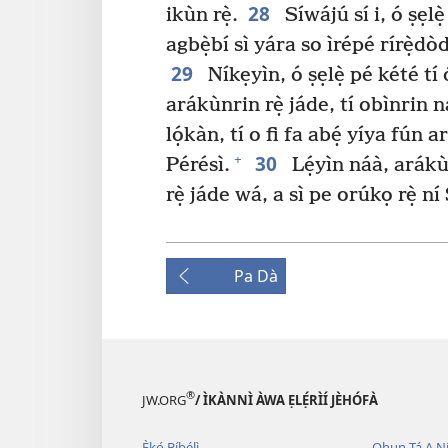
28
ikùn rẹ̀.
Síwájú sí i, ó ṣẹlè
agbẹ̀bí sì yára so ìrépé rírẹ̀dòd
29
Níkẹyìn, ó ṣẹlẹ̀ pé kété tí ó
arákùnrin rẹ̀ jáde, tí obìnrin ná
lọ́kàn, tí o fi fa abẹ́ yíya fún 
30
+
Pérésì.
Lẹ́yìn náà, arákùn
rẹ̀ jáde wá, a sì pe orúkọ rẹ̀ ní 
Pa Dà
®
JW.ORG
/ ÌKÀNNÌ ÀWA ẸLẸ́RÌÍ JÈHÓFÀ
Ẹ̀kọ́ Bíbélì
Ohun Tá A N