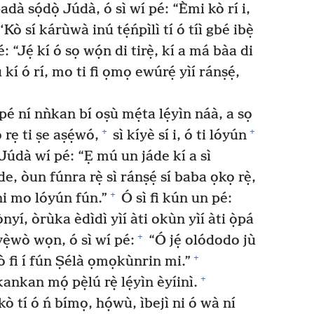
dà sọ́dọ̀ Júdà, ó sì wí pé: “Èmi kò rí i,
Kò sí kárùwà inú tẹ́ńpìlì tí ó tíì gbé ibẹ̀
“Jẹ́ kí ó sọ wọ́n di tirẹ̀, kí a má bàa di
 kí ó rí, mo ti fi ọmọ ewúrẹ́ yìí ránṣẹ́,
 pé ní nǹkan bí oṣù mẹ́ta lẹ́yìn náà, a sọ
+
+
ẹ ti ṣe aṣẹ́wó,
sì kíyè sí i, ó ti lóyún
í, Júdà wí pé: “Ẹ mú un jáde kí a sì
e, òun fúnra rẹ̀ sì ránṣẹ́ sí baba ọkọ rẹ̀,
+
 ni mo lóyún fún.”
Ó sì fi kún un pé:
̣nyí, òrùka èdìdì yìí àti okùn yìí àti ọ̀pá
+
ẹ̀wò wọn, ó sì wí pé:
“Ó jẹ́ olódodo jù
+
ò fi í fún Ṣélà ọmọkùnrin mi.”
+
nkan mọ́ pẹ̀lú rẹ̀ lẹ́yìn èyíinì.
kò tí ó ń bímọ, họ́wù, ìbejì ni ó wà ní