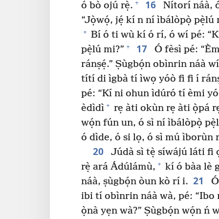
16
+
ó bò ojú rẹ̀.
Nítorí náà, ó 
“Jọ̀wọ́, jẹ́ kí n ní ìbálòpọ̀ pẹ̀lú 
+
Bí ó ti wù kí ó rí, ó wí pé: “K
17
+
pẹ̀lú mi?”
Ó fèsì pé: “Èmi
ránṣẹ́.” Ṣùgbọ́n obìnrin náà w
títí di ìgbà tí ìwọ yóò fi fi í rán
pé: “Kí ni ohun ìdúró tí èmi 
+
èdìdì
rẹ àti okùn rẹ àti ọ̀pá r
wọ́n fún un, ó sì ní ìbálòpọ̀ pẹ̀
ó dìde, ó si lọ, ó sì mú ìborùn r
20
Júdà sì tẹ̀ síwájú láti fi
+
rẹ̀ ará Ádúlámù,
kí ó bàa lè 
21
náà, ṣùgbọ́n òun kò rí i.
Ó 
ibi tí obìnrin náà wà, pé: “Ibo
ọ̀nà yẹn wà?” Ṣùgbọ́n wọ́n ń wí