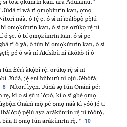
+
ẹ̀ sí tòsí ọkùnrin kan, ará Ádúlámù,
ni Júdà ti wá rí ọmọbìnrin kan, ọmọ
ítorí náà, ó fẹ́ ẹ, ó sì ní ìbálòpọ̀ pẹ̀lú
 bí ọmọkùnrin kan, ó sì pe orúkọ rẹ̀ ní
í ó ṣe, ó bí ọmọkùnrin kan, ó sì pe
ígbà tí ó yá, ó tún bí ọmọkùnrin kan, ó sì
ṣẹlẹ̀ pé ó wà ní Ákísíbù ní àkókò tí ó
fún Éérì àkọ́bí rẹ̀, orúkọ rẹ̀ sì ni
+
̣bí Júdà, jẹ́ ẹni búburú ní ojú Jèhófà;
8
Nítorí ìyẹn, Júdà sọ fún Ónánì pé:
 rẹ, kí o sì ṣú u lópó, kí o sì gbé ọmọ
gbọ́n Ónánì mọ̀ pé ọmọ náà kì yóò jẹ́ ti
í ìbálòpọ̀ pẹ̀lú aya arákùnrin rẹ̀ ní tòótọ́,
10
+
 má bàa fi ọmọ fún arákùnrin rẹ̀.