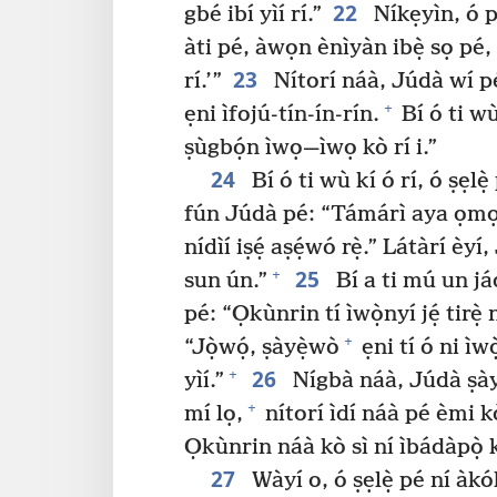
22
gbé ibí yìí rí.”
Níkẹyìn, ó pa
àti pé, àwọn ènìyàn ibẹ̀ sọ pé, ‘
23
rí.’”
Nítorí náà, Júdà wí pé: 
+
ẹni ìfojú-tín-ín-rín.
Bí ó ti wù
ṣùgbọ́n ìwọ—ìwọ kò rí i.”
24
Bí ó ti wù kí ó rí, ó ṣẹlẹ̀
fún Júdà pé: “Támárì aya ọmọ r
nídìí iṣẹ́ aṣẹ́wó rẹ̀.” Látàrí èy
25
+
sun ún.”
Bí a ti mú un jád
pé: “Ọkùnrin tí ìwọ̀nyí jẹ́ tirẹ̀
+
“Jọ̀wọ́, ṣàyẹ̀wò
ẹni tí ó ni ìwò
26
+
yìí.”
Nígbà náà, Júdà ṣày
+
mí lọ,
nítorí ìdí náà pé èmi k
Ọkùnrin náà kò sì ní ìbádàpọ̀ ka
27
Wàyí o, ó ṣẹlẹ̀ pé ní àkó