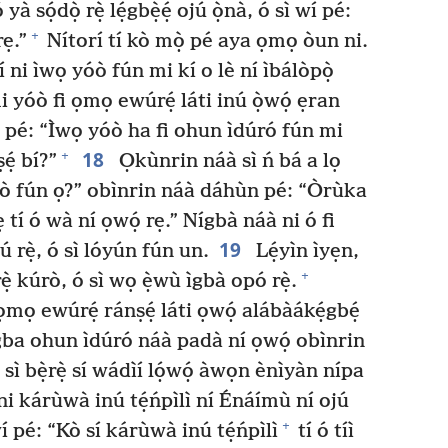
yà sọ́dọ̀ rẹ̀ lẹ́gbẹ̀ẹ́ ojú ọ̀nà, ó sì wí pé:
+
rẹ.”
Nítorí tí kò mọ̀ pé aya ọmọ òun ni.
í ni ìwọ yóò fún mi kí o lè ní ìbálòpọ̀
 yóò fi ọmọ ewúrẹ́ láti inú ọ̀wọ́ ẹran
í pé: “Ìwọ yóò ha fi ohun ìdúró fún mi
18
+
ṣẹ́ bí?”
Ọkùnrin náà sì ń bá a lọ
yóò fún ọ?” obìnrin náà dáhùn pé: “Òrùka
ẹ tí ó wà ní ọwọ́ rẹ.” Nígbà náà ni ó fi
19
lú rẹ̀, ó sì lóyún fún un.
Lẹ́yìn ìyẹn,
+
ẹ̀ kúrò, ó sì wọ ẹ̀wù ìgbà opó rẹ̀.
 ọmọ ewúrẹ́ ránṣẹ́ láti ọwọ́ alábàákẹ́gbẹ́
gba ohun ìdúró náà padà ní ọwọ́ obìnrin
sì bẹ̀rẹ̀ sí wádìí lọ́wọ́ àwọn ènìyàn nípa
 ni kárùwà inú tẹ́ńpìlì ní Énáímù ní ojú
+
 pé: “Kò sí kárùwà inú tẹ́ńpìlì
tí ó tíì