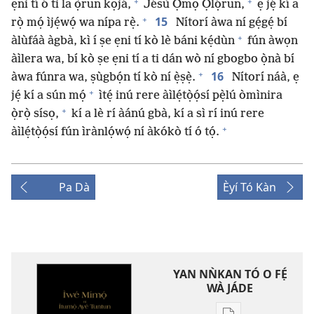
+
+
ẹni tí ó ti la ọ̀run kọjá,
Jésù Ọmọ Ọlọ́run,
ẹ jẹ́ kí a
+
15
rọ̀ mọ́ ìjẹ́wọ́ wa nípa rẹ̀.
Nítorí àwa ní gẹ́gẹ́ bí
+
àlùfáà àgbà, kì í ṣe ẹni tí kò lè báni kẹ́dùn
fún àwọn
àìlera wa, bí kò ṣe ẹni tí a ti dán wò ní gbogbo ọ̀nà bí
+
16
àwa fúnra wa, ṣùgbọ́n tí kò ní ẹ̀ṣẹ̀.
Nítorí náà, ẹ
+
jẹ́ kí a sún mọ́
ìtẹ́ inú rere àìlẹ́tọ̀ọ́sí pẹ̀lú òmìnira
+
ọ̀rọ̀ sísọ,
kí a lè rí àánú gbà, kí a sì rí inú rere
+
àìlẹ́tọ̀ọ́sí fún ìrànlọ́wọ́ ní àkókò tí ó tọ́.
Pa Dà
Èyí Tó Kàn
YAN NǸKAN TÓ O FẸ́
WÀ JÁDE