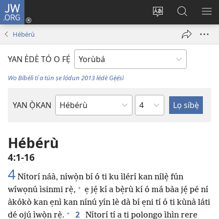
JW.ORG
Wọlé
(opens
Yí
Wa
GB
new
èdè
JW.ORG
YÍ
Hébérù
window)
ìkànnì
JÁ
pa
YAN ÈDÈ TÓ O FẸ́
dà
Wo Bíbélì tí a tún ṣe lọ́dun 2013 lédè Gẹ̀ẹ́sì
Orí
YAN Ọ̀KAN
Ìwé
Bíbélì
Hébérù
4:1-16
4
Nítorí náà, níwọ̀n bí ó ti ku ìlérí kan nílẹ̀ fún
+
wíwọnú ìsinmi rẹ̀,
ẹ jẹ́ kí a bẹ̀rù kí ó má bàa jẹ́ pé ní
àkókò kan ẹnì kan nínú yín lè dà bí ẹni tí ó ti kùnà láti
+
2
dé ojú ìwọ̀n rẹ̀.
Nítorí tí a ti polongo ìhìn rere