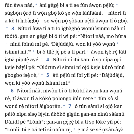
+
+
fún àwa náà,
àní gẹ́gẹ́ bí a ti ṣe fún àwọn pẹ̀lú;
+
ṣùgbọ́n ọ̀rọ̀ tí wọ́n gbọ́ kò ṣe wọ́n láǹfààní,
nítorí tí
+
a kò fi ìgbàgbọ́
so wọ́n pọ̀ ṣọ̀kan pẹ̀lú àwọn tí ó gbọ́.
+
3
Nítorí àwa tí a ti lo ìgbàgbọ́ wọnú ìsinmi náà ní
tòótọ́, gan-an gẹ́gẹ́ bí ó ti wí pé: “Nítorí náà, mo búra
+
+
nínú ìbínú mi pé, ‘Dájúdájú, wọn kì yóò wọnú
+
+
ìsinmi mi,’”
bí ó tilẹ̀ jẹ́ pé a ti parí
àwọn iṣẹ́ rẹ̀ láti
+
4
ìgbà pípilẹ̀ ayé.
Nítorí ní ibì kan, ó sọ nípa ọjọ́
keje báyìí pé: “Ọlọ́run sì sinmi ní ọjọ́ keje kúrò nínú
+
5
gbogbo iṣẹ́ rẹ̀,”
àti pẹ̀lú ní ibí yìí pé: “Dájúdájú,
+
wọn kì yóò wọnú ìsinmi mi.”
6
Nítorí náà, níwọ̀n bí ó ti kù kí àwọn kan wọnú
+
rẹ̀, tí àwọn tí a kọ́kọ́ polongo ìhìn rere
fún kò sì
+
7
wọnú rẹ̀ nítorí àìgbọràn,
ó tún sàmì sí ọjọ́ kan
pàtó nípa sísọ lẹ́yìn àkókò gígùn gan-an nínú sáàmù
Dáfídì pé “Lónìí”; gan-an gẹ́gẹ́ bí a ti sọ lókè yìí pé:
+
“Lónìí, bí ẹ bá fetí sí ohùn rẹ̀,
ẹ má ṣe sé ọkàn-àyà