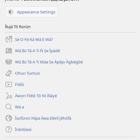
Appearance Settings
Ìlujá Tó Rọrùn
Ṣé O Fẹ́ Ká Wá Ẹ Wá?
Wá Ibi Tá A Ti Ń Ṣe Ìpàdé
(opens
new
Wá Ibi Tá A Ti Máa Ṣe Àpéjọ Àgbègbè
(opens
window)
new
Ohun Tuntun
window)
Fídíò
Àwọn Fídíò Tó Ní Àlàyé
Wá a
Ìsọfúnni Nípa Àwa Ẹlẹ́rìí Jèhófà
Ìrànlọ́wọ́