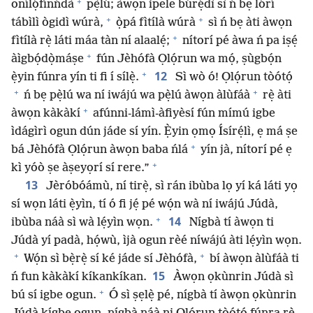
+
onílọ́fínńdà
pẹ̀lú; àwọn ipele búrẹ́dì sì ń bẹ lórí
+
+
tábìlì ògidì wúrà,
ọ̀pá fìtílà wúrà
sì ń bẹ àti àwọn
+
fìtílà rẹ̀ láti máa tàn ní alaalẹ́;
nítorí pé àwa ń pa iṣẹ́
+
àìgbọ́dọ̀máṣe
fún Jèhófà Ọlọ́run wa mọ́, ṣùgbọ́n
+
12
ẹ̀yin fúnra yín ti fi í sílẹ̀.
Sì wò ó! Ọlọ́run tòótọ́
+
+
ń bẹ pẹ̀lú wa ní iwájú wa pẹ̀lú àwọn àlùfáà
rẹ̀ àti
+
àwọn kàkàkí
afúnni-lámì-àfiyèsí fún mímú igbe
ìdágìrì ogun dún jáde sí yín. Ẹ̀yin ọmọ Ísírẹ́lì, ẹ má ṣe
+
bá Jèhófà Ọlọ́run àwọn baba ńlá
yín jà, nítorí pé ẹ
+
kì yóò ṣe àṣeyọrí sí rere.”
13
Jèróbóámù, ní tirẹ̀, sì rán ibùba lọ yí ká láti yọ
sí wọn láti ẹ̀yìn, tí ó fi jẹ́ pé wọ́n wà ní iwájú Júdà,
+
14
ibùba náà sì wà lẹ́yìn wọn.
Nígbà tí àwọn ti
Júdà yí padà, họ́wù, ìjà ogun rèé níwájú àti lẹ́yìn wọn.
+
+
Wọ́n sì bẹ̀rẹ̀ sí ké jáde sí Jèhófà,
bí àwọn àlùfáà ti
15
ń fun kàkàkí kíkankíkan.
Àwọn ọkùnrin Júdà sì
+
bú sí igbe ogun.
Ó sì ṣẹlẹ̀ pé, nígbà tí àwọn ọkùnrin