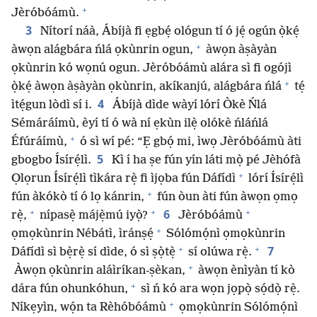
+
Jèróbóámù.
3
Nítorí náà, Ábíjà fi ẹgbẹ́ ológun tí ó jẹ́ ogún ọ̀kẹ́
+
àwọn alágbára ńlá ọkùnrin ogun,
àwọn àṣàyàn
ọkùnrin kó wọnú ogun. Jèróbóámù alára sì fi ogójì
+
ọ̀kẹ́ àwọn àṣàyàn ọkùnrin, akíkanjú, alágbára ńlá
tẹ́
4
ìtẹ́gun lòdì sí i.
Ábíjà dìde wàyí lórí Òkè Ńlá
Sémáráímù, èyí tí ó wà ní ẹkùn ilẹ̀ olókè ńláńlá
+
Éfúráímù,
ó sì wí pé: “Ẹ gbọ́ mi, ìwọ Jèróbóámù àti
5
gbogbo Ísírẹ́lì.
Kì í ha ṣe fún yín láti mọ̀ pé Jèhófà
+
Ọlọrun Ísírẹ́lì tìkára rẹ̀ fi ìjọba fún Dáfídì
lórí Ísírẹ́lì
+
fún àkókò tí ó lọ kánrin,
fún òun àti fún àwọn ọmọ
+
+
+
6
rẹ̀,
nípasẹ̀ májẹ̀mú iyọ̀?
Jèróbóámù
+
ọmọkùnrin Nébátì, ìránṣẹ́
Sólómọ́nì ọmọkùnrin
+
+
7
Dáfídì sì bẹ̀rẹ̀ sí dìde, ó sì ṣọ̀tẹ̀
sí olúwa rẹ̀.
+
Àwọn ọkùnrin aláìríkan-ṣèkan,
àwọn ènìyàn tí kò
+
dára fún ohunkóhun,
sì ń kó ara wọn jọpọ̀ sọ́dọ̀ rẹ̀.
+
Níkẹyìn, wọ́n ta Rèhóbóámù
ọmọkùnrin Sólómọ́nì