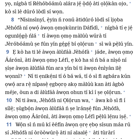
+
yọ, nígbà tí Rèhóbóámù alára jẹ́ ọ̀dọ́ àti ọlọ́kàn ojo,
kò sì lè dúró lòdì sí wọn.
8
“Nísinsìnyí, ẹ̀yin ń ronú àtidúró lòdì sí ìjọba
+
Jèhófà ní ọwọ́ àwọn ọmọkùnrin Dáfídì,
nígbà tí ẹ jẹ́
+
ogunlọ́gọ̀ ńlá
tí àwọn ọmọ màlúù wúrà tí
+
Jèróbóámù ṣe fún yín gẹ́gẹ́ bí ọlọ́run
sì wà pẹ̀lú yín.
+
9
Ẹ kò ha ti lé àwọn àlùfáà Jèhófà
jáde, àwọn ọmọ
Áárónì, àti àwọn ọmọ Léfì, ẹ kò ha sì ń bá a nìṣó ní
ṣíṣe àwọn àlùfáà fún ara yín bí ti àwọn ènìyàn ilẹ̀
+
wọnnì?
Ní ti ẹnikẹ́ni tí ó bá wá, tí ó sì fi agbára kún
ọwọ́ ara rẹ̀ nípasẹ̀ ẹgbọrọ akọ màlúù kan àti àgbò
+
méje, òun a di àlùfáà àwọn ohun tí kì í ṣe ọlọ́run.
+
10
Ní ti àwa, Jèhófà ni Ọlọ́run wa,
àwa kò sì fi í
sílẹ̀; ṣùgbọ́n àwọn àlùfáà ń ṣe ìránṣẹ́ fún Jèhófà,
+
àwọn ọmọ Áárónì, àti àwọn ọmọ Léfì pẹ̀lú lẹ́nu iṣẹ́.
11
Wọ́n sì ń mú kí èéfín àwọn ọrẹ ẹbọ sísun máa rú
+
sí Jèhófà ní òròòwúrọ̀ àti ní alaalẹ́
àti tùràrí