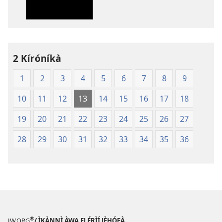
wa
ìtẹ̀jáde
jáde
Ìwé
Mímọ́
2 Kíróníkà
ní
1
2
3
4
5
6
7
8
9
Ìtumọ̀
Ayé
10
11
12
13
14
15
16
17
18
Tuntun
(Softcover
19
20
21
22
23
24
25
26
27
Edition)
28
29
30
31
32
33
34
35
36
®
JW.ORG
/ ÌKÀNNÌ ÀWA ẸLẸ́RÌÍ JÈHÓFÀ