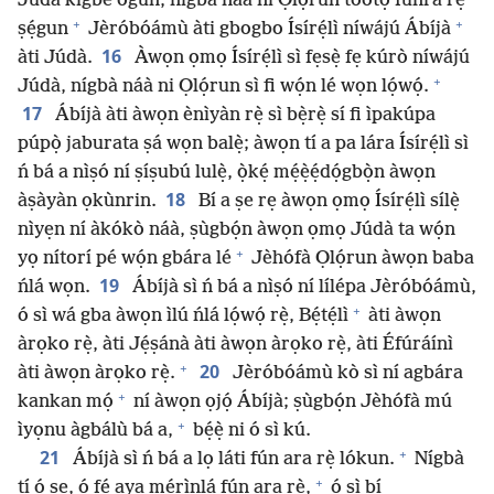
Júdà kígbe ogun, nígbà náà ni Ọlọ́run tòótọ́ fúnra rẹ̀
+
+
ṣẹ́gun
Jèróbóámù àti gbogbo Ísírẹ́lì níwájú Ábíjà
16
àti Júdà.
Àwọn ọmọ Ísírẹ́lì sì fẹsẹ̀ fẹ kúrò níwájú
+
Júdà, nígbà náà ni Ọlọ́run sì fi wọ́n lé wọn lọ́wọ́.
17
Ábíjà àti àwọn ènìyàn rẹ̀ sì bẹ̀rẹ̀ sí fi ìpakúpa
púpọ̀ jaburata ṣá wọn balẹ̀; àwọn tí a pa lára Ísírẹ́lì sì
ń bá a nìṣó ní ṣíṣubú lulẹ̀, ọ̀kẹ́ mẹ́ẹ̀ẹ́dọ́gbọ̀n àwọn
18
àṣàyàn ọkùnrin.
Bí a ṣe rẹ àwọn ọmọ Ísírẹ́lì sílẹ̀
nìyẹn ní àkókò náà, ṣùgbọ́n àwọn ọmọ Júdà ta wọ́n
+
yọ nítorí pé wọ́n gbára lé
Jèhófà Ọlọ́run àwọn baba
19
ńlá wọn.
Ábíjà sì ń bá a nìṣó ní lílépa Jèróbóámù,
+
ó sì wá gba àwọn ìlú ńlá lọ́wọ́ rẹ̀, Bẹ́tẹ́lì
àti àwọn
àrọko rẹ̀, àti Jẹ́ṣánà àti àwọn àrọko rẹ̀, àti Éfúráínì
+
20
àti àwọn àrọko rẹ̀.
Jèróbóámù kò sì ní agbára
+
kankan mọ́
ní àwọn ọjọ́ Ábíjà; ṣùgbọ́n Jèhófà mú
+
ìyọnu àgbálù bá a,
bẹ́ẹ̀ ni ó sì kú.
+
21
Ábíjà sì ń bá a lọ láti fún ara rẹ̀ lókun.
Nígbà
+
tí ó ṣe, ó fẹ́ aya mẹ́rìnlá fún ara rẹ̀,
ó sì bí