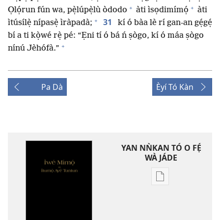
+
+
Ọlọ́run fún wa, pẹ̀lúpẹ̀lù òdodo
àti ìsọdimímọ́
àti
+
31
ìtúsílẹ̀ nípasẹ̀ ìràpadà;
kí ó bàa lè rí gan-an gẹ́gẹ́
bí a ti kọ̀wé rẹ̀ pé: “Ẹni tí ó bá ń ṣògo, kí ó máa ṣògo
+
nínú Jèhófà.”
Pa Dà
Èyí Tó Kàn
YAN NǸKAN TÓ O FẸ́
WÀ JÁDE
Bó
o
ṣe
fẹ́