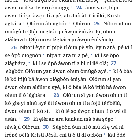
mọ́gi,
lójú àwọn Júù okùnfà fún ìkọ̀sẹ̀
ṣùgbọ́n lójú
+
24
àwọn orílẹ̀-èdè ọ̀rọ̀ òmùgọ̀;
àmọ́ ṣá o, lójú
àwọn tí í ṣe àwọn tí a pè, àti Júù àti Gíríìkì, Kristi
+
+
25
agbára
Ọlọ́run àti ọgbọ́n
Ọlọ́run.
Nítorí ohun
òmùgọ̀ ti Ọlọ́run gbọ́n ju àwọn ènìyàn lọ, ohun
+
aláìlera ti Ọlọ́run sì lágbára ju àwọn ènìyàn lọ.
26
Nítorí ẹ̀yin rí pípè tí òun pè yín, ẹ̀yin ará, pé kì í
+
+
ṣe ọ̀pọ̀ ọlọ́gbọ́n
nípa ti ara ni a pè,
kì í ṣe ọ̀pọ̀
+
27
alágbára,
kì í ṣe ọ̀pọ̀ àwọn tí a bí ní ilé ọlá;
+
ṣùgbọ́n Ọlọ́run yan àwọn ohun òmùgọ̀ ayé,
kí ó bàa
lè kó ìtìjú bá àwọn ọlọ́gbọ́n ènìyàn; Ọlọ́run sì yan
àwọn ohun aláìlera ayé, kí ó bàa lè kó ìtìjú bá àwọn
+
28
ohun tí ó lágbára;
Ọlọ́run sì yan àwọn ohun tí
kò gbayì nínú ayé àti àwọn ohun tí a fojú tẹ́ńbẹ́lú,
+
àwọn ohun tí kò sí,
kí ó lè sọ àwọn ohun tí ó wà di
+
+
29
asán,
kí ẹlẹ́ran ara kankan má bàa ṣògo
30
níwájú Ọlọ́run.
Ṣùgbọ́n òun ni ó mú kí ẹ wà ní
+
ìrẹ́pọ̀ pẹ̀lú Kristi Jésù, ẹni tí ó ti di ọgbọ́n
láti ọ̀dọ̀