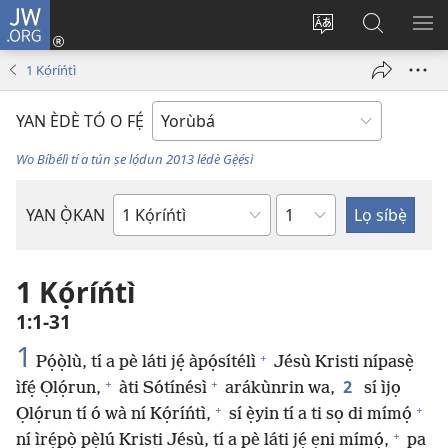
JW.ORG
Wọlé
(opens
Yí
Wa
GB
new
èdè
JW.ORG
YÍ
1 Kọ́ríńtì
window)
ìkànnì
JÁ
pa
YAN ÈDÈ TÓ O FẸ́
dà
Wo Bíbélì tí a tún ṣe lọ́dun 2013 lédè Gẹ̀ẹ́sì
Orí
YAN Ọ̀KAN
Ìwé
Bíbélì
1 Kọ́ríńtì
1:1-31
1
+
Pọ́ọ̀lù, tí a pè láti jẹ́ àpọ́sítélì
Jésù Kristi nípasẹ̀
+
+
2
ìfẹ́ Ọlọ́run,
àti Sótínésì
arákùnrin wa,
sí ìjọ
+
+
Ọlọ́run tí ó wà ní Kọ́ríńtì,
sí ẹ̀yin tí a ti sọ di mímọ́
+
ní ìrẹ́pọ̀ pẹ̀lú Kristi Jésù, tí a pè láti jẹ́ ẹni mímọ́,
pa