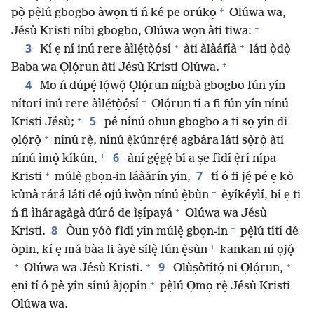
+
pọ̀ pẹ̀lú gbogbo àwọn tí ń ké pe orúkọ
Olúwa wa,
+
Jésù Kristi níbi gbogbo, Olúwa wọn àti tiwa:
+
+
3
Kí ẹ ní inú rere àìlẹ́tọ̀ọ́sí
àti àlàáfíà
láti ọ̀dọ̀
+
Baba wa Ọlọ́run àti Jésù Kristi Olúwa.
4
Mo ń dúpẹ́ lọ́wọ́ Ọlọ́run nígbà gbogbo fún yín
+
nítorí inú rere àìlẹ́tọ̀ọ́sí
Ọlọ́run tí a fi fún yín nínú
+
5
Kristi Jésù;
pé nínú ohun gbogbo a ti sọ yín di
+
ọlọ́rọ̀
nínú rẹ̀, nínú ẹ̀kúnrẹ́rẹ́ agbára láti sọ̀rọ̀ àti
+
6
nínú ìmọ̀ kíkún,
àní gẹ́gẹ́ bí a ṣe fìdí ẹ̀rí nípa
+
7
Kristi
múlẹ̀ gbọn-in láàárín yín,
tí ó fi jẹ́ pé ẹ kò
+
kùnà rárá láti dé ojú ìwọ̀n nínú ẹ̀bùn
èyíkéyìí, bí ẹ ti
+
ń fi ìháragàgà dúró de ìṣípayá
Olúwa wa Jésù
+
8
Kristi.
Òun yóò fìdí yín múlẹ̀ gbọn-in
pẹ̀lú títí dé
+
òpin, kí ẹ má bàa fi àyè sílẹ̀ fún ẹ̀sùn
kankan ní ọjọ́
+
+
+
9
Olúwa wa Jésù Kristi.
Olùṣòtítọ́ ni Ọlọ́run,
+
ẹni tí ó pè yín sínú àjọpín
pẹ̀lú Ọmọ rẹ̀ Jésù Kristi
Olúwa wa.