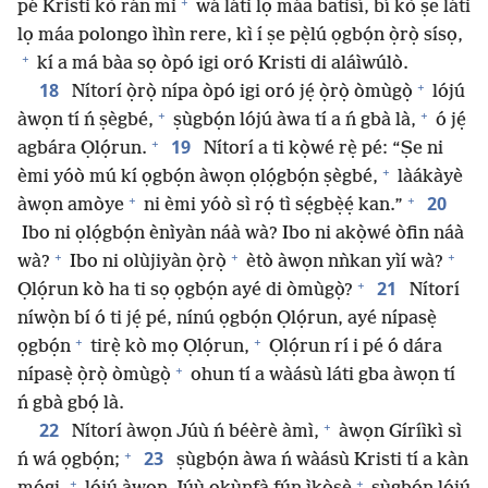
+
pé Kristi kò rán mi
wá láti lọ máa batisí, bí kò ṣe láti
lọ máa polongo ìhìn rere, kì í ṣe pẹ̀lú ọgbọ́n ọ̀rọ̀ sísọ,
+
kí a má bàa sọ òpó igi oró Kristi di aláìwúlò.
+
18
Nítorí ọ̀rọ̀ nípa òpó igi oró jẹ́ ọ̀rọ̀ òmùgọ̀
lójú
+
+
àwọn tí ń ṣègbé,
ṣùgbọ́n lójú àwa tí a ń gbà là,
ó jẹ́
+
19
agbára Ọlọ́run.
Nítorí a ti kọ̀wé rẹ̀ pé: “Ṣe ni
+
èmi yóò mú kí ọgbọ́n àwọn ọlọ́gbọ́n ṣègbé,
làákàyè
+
+
20
àwọn amòye
ni èmi yóò sì rọ́ tì sẹ́gbẹ̀ẹ́ kan.”
Ibo ni ọlọ́gbọ́n ènìyàn náà wà? Ibo ni akọ̀wé òfin náà
+
+
+
wà?
Ibo ni olùjiyàn ọ̀rọ̀
ètò àwọn nǹkan yìí wà?
+
21
Ọlọ́run kò ha ti sọ ọgbọ́n ayé di òmùgọ̀?
Nítorí
níwọ̀n bí ó ti jẹ́ pé, nínú ọgbọ́n Ọlọ́run, ayé nípasẹ̀
+
+
ọgbọ́n
tirẹ̀ kò mọ Ọlọ́run,
Ọlọ́run rí i pé ó dára
+
nípasẹ̀ ọ̀rọ̀ òmùgọ̀
ohun tí a wàásù láti gba àwọn tí
ń gbà gbọ́ là.
+
22
Nítorí àwọn Júù ń béèrè àmì,
àwọn Gíríìkì sì
+
23
ń wá ọgbọ́n;
ṣùgbọ́n àwa ń wàásù Kristi tí a kàn
+
+