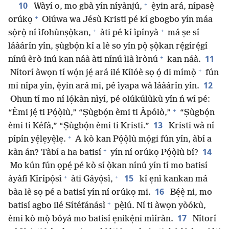
+
10
Wàyí o, mo gbà yín níyànjú,
ẹ̀yin ará, nípasẹ̀
+
orúkọ
Olúwa wa Jésù Kristi pé kí gbogbo yín máa
+
+
sọ̀rọ̀ ní ìfohùnṣọ̀kan,
àti pé kí ìpínyà
má ṣe sí
láàárín yín, ṣùgbọ́n kí a lè so yín pọ̀ ṣọ̀kan rẹ́gírẹ́gí
+
11
nínú èrò inú kan náà àti nínú ìlà ìrònú
kan náà.
+
Nítorí àwọn tí wọ́n jẹ́ ará ilé Kílóè sọ ọ́ di mímọ̀
fún
12
mi nípa yín, ẹ̀yin ará mi, pé ìyapa wà láàárín yín.
Ohun tí mo ní lọ́kàn nìyí, pé olúkúlùkù yín ń wí pé:
+
“Èmi jẹ́ ti Pọ́ọ̀lù,” “Ṣùgbọ́n èmi ti Àpólò,”
“Ṣùgbọ́n
13
èmi ti Kéfà,” “Ṣùgbọ́n èmi ti Kristi.”
Kristi wà ní
+
pípín yẹ́lẹyẹ̀lẹ.
A kò kan Pọ́ọ̀lù mọ́gi fún yín, àbí a
+
14
kàn án? Tàbí a ha batisí
yín ní orúkọ Pọ́ọ̀lù bí?
Mo kún fún ọpẹ́ pé kò sí ọ̀kan nínú yín tí mo batisí
+
+
15
àyàfi Kírípọ́sì
àti Gáyọ́sì,
kí ẹnì kankan má
16
bàa lè sọ pé a batisí yín ní orúkọ mi.
Bẹ́ẹ̀ ni, mo
+
batisí agbo ilé Sítéfánásì
pẹ̀lú. Ní ti àwọn yòókù,
17
èmi kò mọ̀ bóyá mo batisí ẹnikẹ́ni mìíràn.
Nítorí