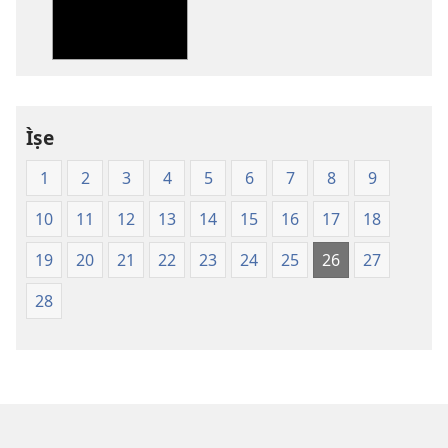
fẹ́
wa
ìtẹ̀jáde
jáde
Ìwé
Mímọ́
Ìṣe
ní
1
2
3
4
5
6
7
8
9
Ìtumọ̀
Ayé
10
11
12
13
14
15
16
17
18
Tuntun
(Softcover
19
20
21
22
23
24
25
26
27
Edition)
28