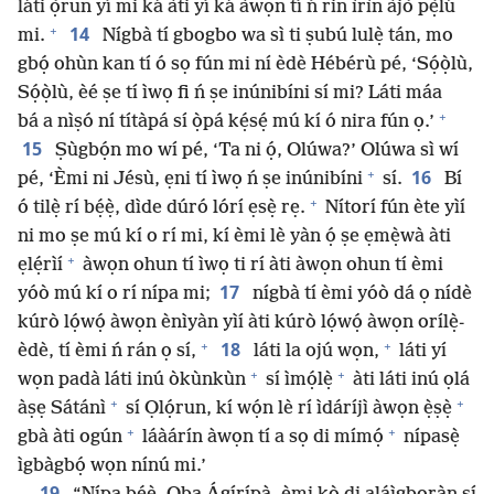
láti ọ̀run yí mi ká àti yí ká àwọn tí ń rin ìrìn àjò pẹ̀lú
+
14
mi.
Nígbà tí gbogbo wa sì ti ṣubú lulẹ̀ tán, mo
gbọ́ ohùn kan tí ó sọ fún mi ní èdè Hébérù pé, ‘Sọ́ọ̀lù,
Sọ́ọ̀lù, èé ṣe tí ìwọ fi ń ṣe inúnibíni sí mi? Láti máa
+
bá a nìṣó ní títàpá sí ọ̀pá kẹ́sẹ́ mú kí ó nira fún ọ.’
15
Ṣùgbọ́n mo wí pé, ‘Ta ni ọ́, Olúwa?’ Olúwa sì wí
+
16
pé, ‘Èmi ni Jésù, ẹni tí ìwọ ń ṣe inúnibíni
sí.
Bí
+
ó tilẹ̀ rí bẹ́ẹ̀, dìde dúró lórí ẹsẹ̀ rẹ.
Nítorí fún ète yìí
ni mo ṣe mú kí o rí mi, kí èmi lè yàn ọ́ ṣe ẹmẹ̀wà àti
+
ẹlẹ́rìí
àwọn ohun tí ìwọ ti rí àti àwọn ohun tí èmi
17
yóò mú kí o rí nípa mi;
nígbà tí èmi yóò dá ọ nídè
kúrò lọ́wọ́ àwọn ènìyàn yìí àti kúrò lọ́wọ́ àwọn orílẹ̀-
+
+
18
èdè, tí èmi ń rán ọ sí,
láti la ojú wọn,
láti yí
+
+
wọn padà láti inú òkùnkùn
sí ìmọ́lẹ̀
àti láti inú ọlá
+
+
àṣẹ Sátánì
sí Ọlọ́run, kí wọ́n lè rí ìdáríjì àwọn ẹ̀ṣẹ̀
+
+
gbà àti ogún
láàárín àwọn tí a sọ di mímọ́
nípasẹ̀
ìgbàgbọ́ wọn nínú mi.’
19