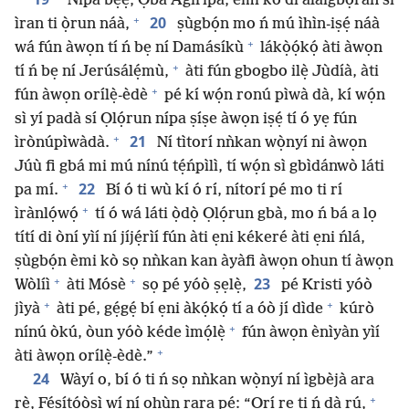
“Nípa bẹ́ẹ̀, Ọba Ágírípà, èmi kò di aláìgbọràn sí
+
20
ìran ti ọ̀run náà,
ṣùgbọ́n mo ń mú ìhìn-iṣẹ́ náà
+
wá fún àwọn tí ń bẹ ní Damásíkù
lákọ̀ọ́kọ́ àti àwọn
+
tí ń bẹ ní Jerúsálẹ́mù,
àti fún gbogbo ilẹ̀ Jùdíà, àti
+
fún àwọn orílẹ̀-èdè
pé kí wọ́n ronú pìwà dà, kí wọ́n
sì yí padà sí Ọlọ́run nípa ṣíṣe àwọn iṣẹ́ tí ó yẹ fún
+
21
ìrònúpìwàdà.
Ní tìtorí nǹkan wọ̀nyí ni àwọn
Júù fi gbá mi mú nínú tẹ́ńpìlì, tí wọ́n sì gbìdánwò láti
+
22
pa mí.
Bí ó ti wù kí ó rí, nítorí pé mo ti rí
+
ìrànlọ́wọ́
tí ó wá láti ọ̀dọ̀ Ọlọ́run gbà, mo ń bá a lọ
títí di òní yìí ní jíjẹ́rìí fún àti ẹni kékeré àti ẹni ńlá,
ṣùgbọ́n èmi kò sọ nǹkan kan àyàfi àwọn ohun tí àwọn
+
+
23
Wòlíì
àti Mósè
sọ pé yóò ṣẹlẹ̀,
pé Kristi yóò
+
+
jìyà
àti pé, gẹ́gẹ́ bí ẹni àkọ́kọ́ tí a óò jí dìde
kúrò
+
nínú òkú, òun yóò kéde ìmọ́lẹ̀
fún àwọn ènìyàn yìí
+
àti àwọn orílẹ̀-èdè.”
24
Wàyí o, bí ó ti ń sọ nǹkan wọ̀nyí ní ìgbèjà ara
+
rẹ̀, Fẹ́sítọ́ọ̀sì wí ní ohùn rara pé: “Orí rẹ ti ń dà rú,