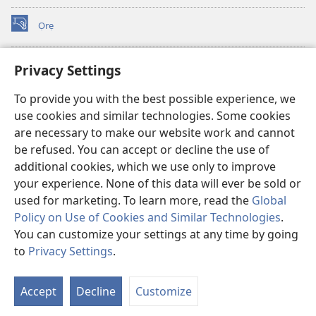
Ọrẹ
(opens
new
window)
ÀKÁ ÌWÉ ORÍ ÍŃTÁNẸ́Ẹ̀TÌ TI Watchtower™
Privacy Settings
(opens
new
®
JW Hub
To provide you with the best possible experience, we
window)
(opens
use cookies and similar technologies. Some cookies
new
®
JW Library
window)
are necessary to make our website work and cannot
be refused. You can accept or decline the use of
®
Watchtower Library
additional cookies, which we use only to improve
your experience. None of this data will ever be sold or
used for marketing. To learn more, read the
Global
Policy on Use of Cookies and Similar Technologies
.
Copyright
© 2026 Watch Tower Bible and Tract Society of Pennsylvania.
You can customize your settings at any time by going
ÀDÉHÙN LÍLO ÌKÀNNÌ
|
ÒFIN PÍPA ÌSỌFÚNNI MỌ́
|
PRIVACY
to
Privacy Settings
.
Fi
SETTINGS
O
Accept
Decline
Customize
Tó
W