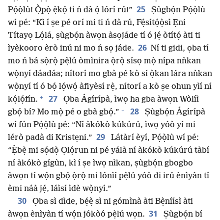
25
Pọ́ọ̀lù! Ọ̀pọ̀ ẹ̀kọ́ ti ń dà ọ́ lórí rú!”
Ṣùgbọ́n Pọ́ọ̀lù
wí pé: “Kì í ṣe pé orí mi ti ń dà rú, Fẹ́sítọ́ọ̀sì Ẹni
Títayọ Lọ́lá, ṣùgbọ́n àwọn àsọjáde tí ó jẹ́ òtítọ́ àti ti
26
ìyèkooro èrò inú ni mo ń sọ jáde.
Ní ti gidi, ọba tí
mo ń bá sọ̀rọ̀ pẹ̀lú òmìnira ọ̀rọ̀ sísọ mọ̀ nípa nǹkan
wọ̀nyí dáadáa; nítorí mo gbà pé kò sí ọ̀kan lára nǹkan
wọ̀nyí tí ó bọ́ lọ́wọ́ àfiyèsí rẹ̀, nítorí a kò ṣe ohun yìí ní
+
27
kọ́lọ́fín.
Ọba Ágírípà, ìwọ ha gba àwọn Wòlíì
+
28
gbọ́ bí? Mo mọ̀ pé o gbà gbọ́.”
Ṣùgbọ́n Ágírípà
wí fún Pọ́ọ̀lù pé: “Ní àkókò kúkúrú, ìwọ yóò yí mi
29
lérò padà di Kristẹni.”
Látàrí èyí, Pọ́ọ̀lù wí pé:
“Ẹ̀bẹ̀ mi sọ́dọ̀ Ọlọ́run ni pé yálà ní àkókò kúkúrú tàbí
ní àkókò gígùn, kì í ṣe ìwọ nìkan, ṣùgbọ́n gbogbo
àwọn tí wọ́n gbọ́ ọ̀rọ̀ mi lónìí pẹ̀lú yóò di irú ènìyàn tí
èmi náà jẹ́, láìsí ìdè wọ̀nyí.”
30
Ọba sì dìde, bẹ́ẹ̀ sì ni gómìnà àti Bẹ̀níísì àti
31
àwọn ènìyàn tí wọ́n jókòó pẹ̀lú wọn.
Ṣùgbọ́n bí