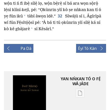
wọ́n ti ń fi ibẹ̀ sílẹ̀ lọ, wọ́n bẹ̀rẹ̀ sí bá ara wọn sọ̀rọ̀
lẹ́nì kìíní-kejì, pé: “Ọkùnrin yìí kò ṣe nǹkan kan tí ó
+
32
yẹ fún ikú
tàbí àwọn ìdè.”
Síwájú sí i, Ágírípà
wí fún Fẹ́sítọ́ọ̀sì pé: “À bá ti tú ọkùnrin yìí sílẹ̀ ká ní
+
kò ké gbàjarè
sí Késárì.”
Pa Dà
Èyí Tó Kàn
YAN NǸKAN TÓ O FẸ́
WÀ JÁDE
Bó
o
ṣe