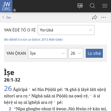
JW.ORG
Wọlé
(opens
Yí
Wa
GB
new
èdè
JW.ORG
YÍ
Ìṣe
window)
ìkànnì
JÁ
pa
YAN ÈDÈ TÓ O FẸ́
dà
Wo Bíbélì tí a tún ṣe lọ́dun 2013 lédè Gẹ̀ẹ́sì
Orí
YAN Ọ̀KAN
Ìwé
Bíbélì
Ìṣe
26:1-32
26
+
Ágírípà
wí fún Pọ́ọ̀lù pé: “A gbà ọ́ láyè láti sọ̀rọ̀
+
nítorí ara rẹ.” Nígbà náà ni Pọ́ọ̀lù na ọwọ́ rẹ̀,
ó sì
+
bẹ̀rẹ̀ sí sọ ní ìgbèjà ara rẹ̀
pé:
2
“Nípa gbogbo ohun tí àwọn Júù fẹ̀sùn rẹ̀ kàn mí,