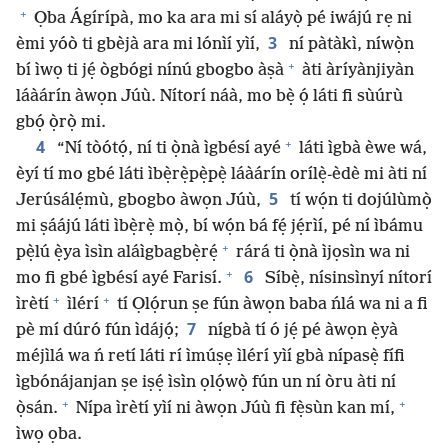
+
Ọba Ágírípà, mo ka ara mi sí aláyọ̀ pé iwájú rẹ ni
3
èmi yóò ti gbèjà ara mi lónìí yìí,
ní pàtàkì, níwọ̀n
+
bí ìwọ ti jẹ́ ògbógi nínú gbogbo àṣà
àti àríyànjiyàn
láàárín àwọn Júù. Nítorí náà, mo bẹ̀ ọ́ láti fi sùúrù
gbọ́ ọ̀rọ̀ mi.
+
4
“Ní tòótọ́, ní ti ọ̀nà ìgbésí ayé
láti ìgbà èwe wá,
èyí tí mo gbé láti ìbẹ̀rẹ̀pẹ̀pẹ̀ láàárín orílẹ̀-èdè mi àti ní
5
Jerúsálẹ́mù, gbogbo àwọn Júù,
tí wọ́n ti dojúlùmọ̀
mi ṣáájú láti ìbẹ̀rẹ̀ mọ̀, bí wọ́n bá fẹ́ jẹ́rìí, pé ní ìbámu
+
pẹ̀lú ẹ̀ya ìsìn aláìgbagbẹ̀rẹ́
rárá ti ọ̀nà ìjọsìn wa ni
+
6
mo fi gbé ìgbésí ayé Farisí.
Síbẹ̀, nísinsìnyí nítorí
+
+
ìrètí
ìlérí
tí Ọlọ́run ṣe fún àwọn baba ńlá wa ni a fi
7
pè mí dúró fún ìdájọ́;
nígbà tí ó jẹ́ pé àwọn ẹ̀yà
méjìlá wa ń retí láti rí ìmúṣẹ ìlérí yìí gbà nípasẹ̀ fífi
ìgbónájanjan ṣe iṣẹ́ ìsìn ọlọ́wọ̀ fún un ní òru àti ní
+
+
ọ̀sán.
Nípa ìrètí yìí ni àwọn Júù fi fẹ̀sùn kan mí,
ìwọ ọba.