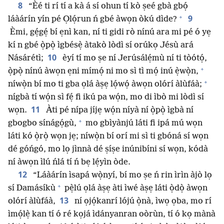
8
“Èé ti rí tí a kà á sí ohun tí kò ṣeé gbà gbọ́
+
9
láàárín yín pé Ọlọ́run ń gbé àwọn òkú dìde?
Èmi, gẹ́gẹ́ bí ẹnì kan, ní ti gidi rò nínú ara mi pé ó yẹ
kí n gbé ọ̀pọ̀ ìgbésẹ̀ àtakò lòdì sí orúkọ Jésù ará
10
Násárétì;
èyí tí mo ṣe ní Jerúsálẹ́mù ní ti tòótọ́,
+
ọ̀pọ̀ nínú àwọn ẹni mímọ́ ni mo sì tì mọ́ inú ẹ̀wọ̀n,
+
níwọ̀n bí mo ti gba ọlá àṣẹ lọ́wọ́ àwọn olórí àlùfáà;
nígbà tí wọ́n sì fẹ́ fi ikú pa wọ́n, mo di ìbò mi lòdì sí
11
wọn.
Àti pé nípa jíjẹ wọ́n níyà ní ọ̀pọ̀ ìgbà ní
+
gbogbo sínágọ́gù,
mo gbìyànjú láti fi ipá mú wọn
láti kó ọ̀rọ̀ wọn jẹ; níwọ̀n bí orí mi sì ti gbóná sí wọn
dé góńgó, mo lọ jìnnà dé ṣíṣe inúnibíni sí wọn, kódà
ní àwọn ìlú ńlá tí ń bẹ lẹ́yìn òde.
12
“Láàárín ìsapá wọ̀nyí, bí mo ṣe ń rin ìrìn àjò lọ
+
sí Damásíkù
pẹ̀lú ọlá àṣẹ àti ìwé àṣẹ láti ọ̀dọ̀ àwọn
13
olórí àlùfáà,
ní ọjọ́kanrí lójú ọ̀nà, ìwọ ọba, mo rí
ìmọ́lẹ̀ kan tí ó ré kọjá ìdányanran oòrùn, tí ó kọ mànà